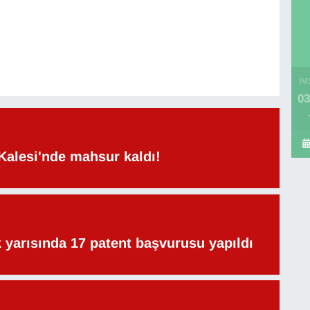
İM
03
Kalesi'nde mahsur kaldı!
lk yarısında 17 patent başvurusu yapıldı