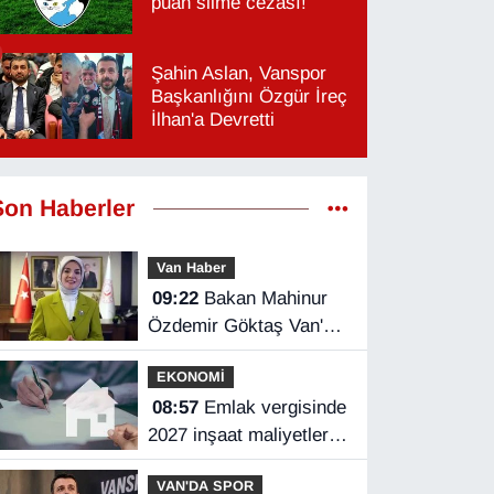
puan silme cezası!
Şahin Aslan, Vanspor
Başkanlığını Özgür İreç
İlhan'a Devretti
Son Haberler
Van Haber
09:22
Bakan Mahinur
Özdemir Göktaş Van'a
geliyor
EKONOMİ
08:57
Emlak vergisinde
2027 inşaat maliyetleri
netleşti
VAN'DA SPOR