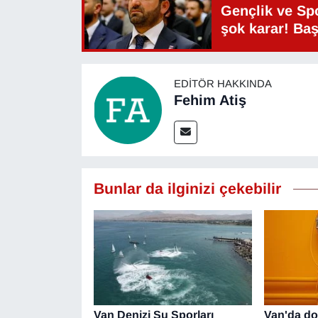
Gençlik ve Sp
şok karar! Ba
EDITÖR HAKKINDA
Fehim Atiş
Bunlar da ilginizi çekebilir
Van Denizi Su Sporları
Van'da do