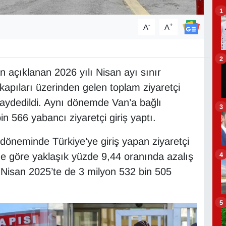
1
-
+
A
A
2
n açıklanan 2026 yılı Nisan ayı sınır
r kapıları üzerinden gelen toplam ziyaretçi
kaydedildi. Aynı dönemde Van’a bağlı
3
n 566 yabancı ziyaretçi giriş yaptı.
 döneminde Türkiye’ye giriş yapan ziyaretçi
4
e göre yaklaşık yüzde 9,44 oranında azalış
e Nisan 2025’te de 3 milyon 532 bin 505
5