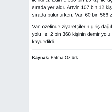
Sinema - TV
sırada yer aldı. Artvin 107 bin 12 kişi 
sırada bulunurken, Van 60 bin 566 ziy
SİYASET
Van özelinde ziyaretçilerin giriş dağ
SPOR
yolu ile, 2 bin 368 kişinin demir yolu 
kaydedildi.
TEBRİK
TEKNOLOJİ
Kaynak:
Fatma Öztürk
Turizm
VAN'DA SPOR
Vasıta
YAŞAM