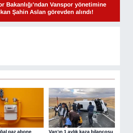
or Bakanlığı'ndan Vanspor yönetimine
şkan Şahin Aslan görevden alındı!
ğal gaz abone
Van’ın 1 aylık kaza bilançosu