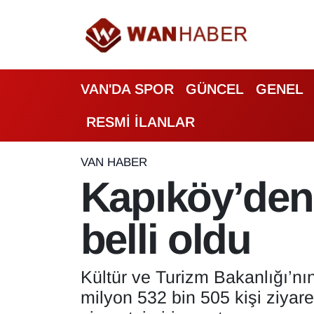
3.SAYFA
Van Nöbetçi Eczaneler
VAN'DA SPOR
GÜNCEL
GENEL
ASAYİŞ
Van Hava Durumu
RESMİ İLANLAR
BİLİM VE TEKNOLOJİ
Van Namaz Vakitleri
Biyografi
Van Trafik Yoğunluk Haritası
VAN HABER
Kapıköy’den 
Bölge Haberleri
Süper Lig Puan Durumu ve Fikstür
belli oldu
ÇEVRE
Tüm Manşetler
Deprem
Son Dakika Haberleri
Kültür ve Turizm Bakanlığı’nı
milyon 532 bin 505 kişi ziyar
Dernekler, Odalar
Haber Arşivi