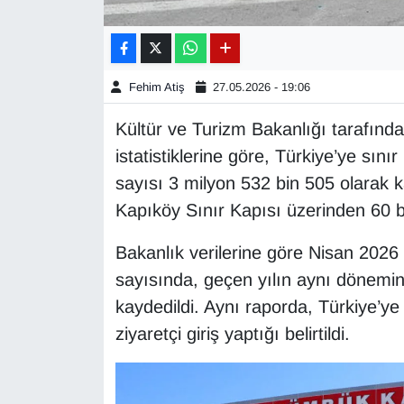
Gündem
Haber
Fehim Atiş
27.05.2026 - 19:06
Kültür ve Turizm Bakanlığı tarafında
HABERDE İNSAN
istatistiklerine göre, Türkiye’ye sını
İngilizce
sayısı 3 milyon 532 bin 505 olarak 
Kapıköy Sınır Kapısı üzerinden 60 bi
Kadın
Bakanlık verilerine göre Nisan 2026
Kamu Alımları
sayısında, geçen yılın aynı dönemin
kaydedildi. Aynı raporda, Türkiye’y
Kim Kimdir?
ziyaretçi giriş yaptığı belirtildi.
Kültür & Sanat