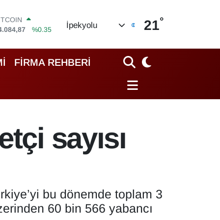
°
OLAR
21
İpekyolu
7,5760
%0.1
URO
5,0126
%0.29
TERLİN
İ
FİRMA REHBERİ
4,1794
%0.29
RAM ALTIN
508.83
%4.44
İST100
3.647
%-30
ITCOIN
tçi sayısı
4.084,87
%0.35
Türkiye’yi bu dönemde toplam 3
üzerinden 60 bin 566 yabancı