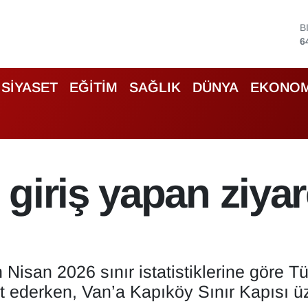
D
4
E
5
S
SİYASET
EĞİTİM
SAĞLIK
DÜNYA
EKONOM
6
G
6
B
1
B
giriş yapan ziyare
6
n Nisan 2026 sınır istatistiklerine göre 
et ederken, Van’a Kapıköy Sınır Kapısı 