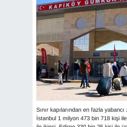
KURDÎ
MAGAZİN
MEDYA
ONE EKONOMİ
POLİTİKA
Resmi İlanlar
RÖPORTAJ
SAĞLIK
Sınır kapılarından en fazla yabancı zi
Seri İlan
İstanbul 1 milyon 473 bin 718 kişi ile
ile ikinci, Edirne 330 bin 25 kişi ile