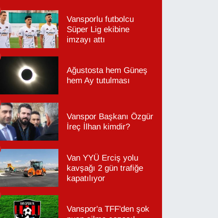
Vansporlu futbolcu
Süper Lig ekibine
imzayı attı
Ağustosta hem Güneş
hem Ay tutulması
Vanspor Başkanı Özgür
İreç İlhan kimdir?
Van YYÜ Erciş yolu
kavşağı 2 gün trafiğe
kapatılıyor
Vanspor'a TFF'den şok