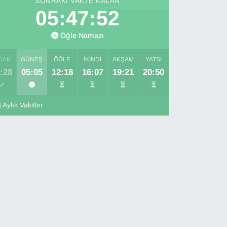
SONRAKI VAKTE KALAN
05:47:51
Öğle Namazı
SAK
GÜNEŞ
ÖĞLE
İKINDI
AKŞAM
YATSI
:28
05:05
12:18
16:07
19:21
20:50
Aylık Vakitler