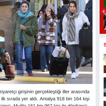
6
yaretçi girişinin gerçekleştiği iller arasında
 ilk sırada yer aldı. Antalya 918 bin 164 kişi
 üçüncü, Muğla 161 bin 967 kişi ile dördüncü