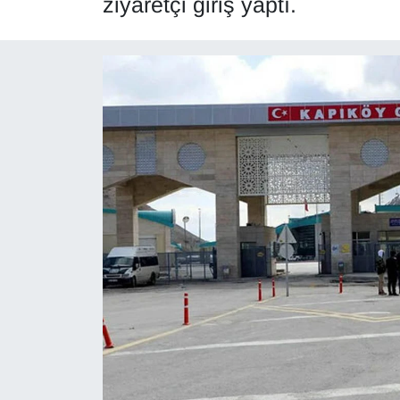
ziyaretçi giriş yaptı.
Diğer
DÜNYA
EĞİTİM
EKONOMİ
Eleman
Emlak
En çok konuşulanlar
GENEL
Güncel