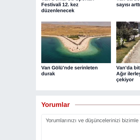
Festivali 12. kez
sayısı artt
düzenlenecek
Van Gölü'nde serinleten
Van'da bit
durak
Ağır ilerl
çekiyor
Yorumlar