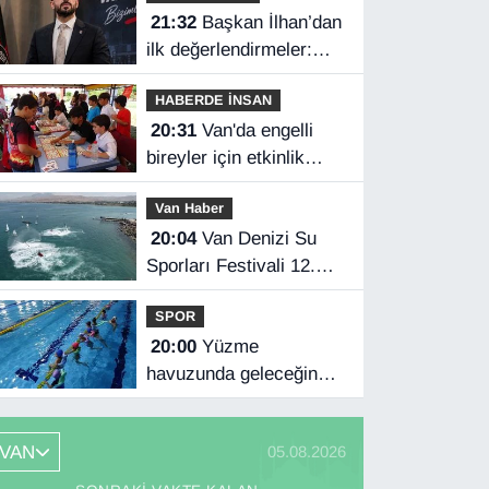
21:32
Başkan İlhan’dan
ilk değerlendirmeler:
Kongre kararı Vanspor’u
HABERDE İNSAN
uçuruma
20:31
Van'da engelli
sürükleyebilirdi!
bireyler için etkinlik
düzenlendi
Van Haber
20:04
Van Denizi Su
Sporları Festivali 12.
kez düzenlenecek
SPOR
20:00
Yüzme
havuzunda geleceğin
sporcuları yetişiyor
VAN
05.08.2026