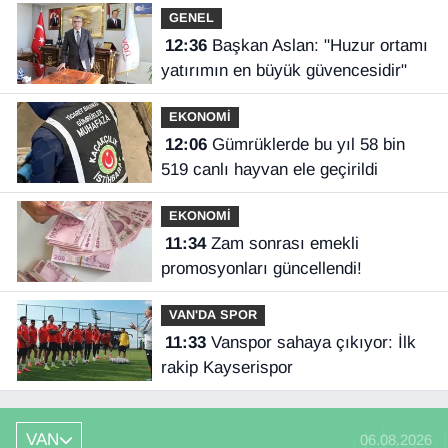
GENEL
12:36
Başkan Aslan: "Huzur ortamı
yatırımın en büyük güvencesidir"
EKONOMİ
12:06
Gümrüklerde bu yıl 58 bin
519 canlı hayvan ele geçirildi
EKONOMİ
11:34
Zam sonrası emekli
promosyonları güncellendi!
VAN'DA SPOR
11:33
Vanspor sahaya çıkıyor: İlk
rakip Kayserispor
VAN
06.08.2026