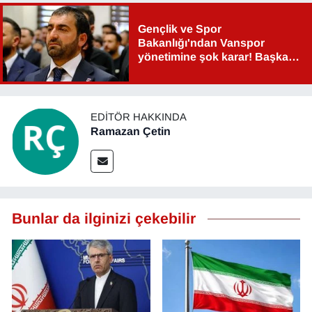
YEREL
Gençlik ve Spor
Bakanlığı'ndan Vanspor
yönetimine şok karar! Başkan
Şahin Aslan görevden alındı!
EDITÖR HAKKINDA
Ramazan Çetin
Bunlar da ilginizi çekebilir