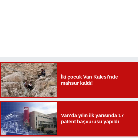
Sinema - TV
SİYASET
SPOR
TEBRİK
TEKNOLOJİ
İki çocuk Van Kalesi'nde
mahsur kaldı!
Turizm
VAN'DA SPOR
Vasıta
Van'da yılın ilk yarısında 17
patent başvurusu yapıldı
YAŞAM