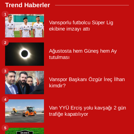
Trend Haberler
1
Vansporlu futbolcu Süper Lig
ekibine imzayı attı
2
Ağustosta hem Güneş hem Ay
tutulması
3
Vanspor Başkanı Özgür İreç İlhan
kimdir?
4
Van YYÜ Erciş yolu kavşağı 2 gün
trafiğe kapatılıyor
5