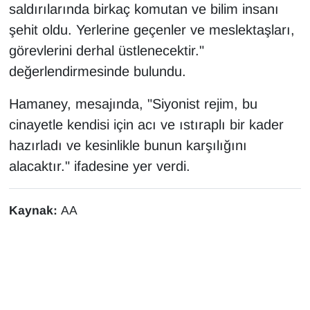
KURDÎ
saldırılarında birkaç komutan ve bilim insanı
şehit oldu. Yerlerine geçenler ve meslektaşları,
MAGAZİN
görevlerini derhal üstlenecektir."
değerlendirmesinde bulundu.
MEDYA
Hamaney, mesajında, "Siyonist rejim, bu
ONE EKONOMİ
cinayetle kendisi için acı ve ıstıraplı bir kader
hazırladı ve kesinlikle bunun karşılığını
POLİTİKA
alacaktır." ifadesine yer verdi.
Resmi İlanlar
Kaynak:
AA
RÖPORTAJ
SAĞLIK
Seri İlan