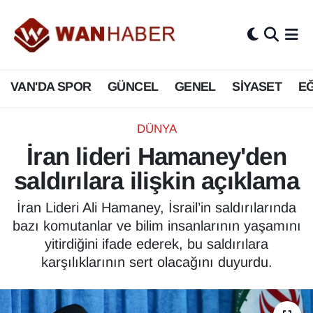
3.SAYFA
Van Nöbetçi Eczaneler
VAN'DA SPOR
GÜNCEL
GENEL
SİYASET
EĞ
ASAYİŞ
Van Hava Durumu
BİLİM VE TEKNOLOJİ
Van Namaz Vakitleri
DÜNYA
İran lideri Hamaney'den
Biyografi
Van Trafik Yoğunluk Haritası
saldırılara ilişkin açıklama
Bölge Haberleri
Süper Lig Puan Durumu ve Fikstür
İran Lideri Ali Hamaney, İsrail’in saldırılarında
bazı komutanlar ve bilim insanlarının yaşamını
ÇEVRE
Tüm Manşetler
yitirdiğini ifade ederek, bu saldırılara
karşılıklarının sert olacağını duyurdu.
Deprem
Son Dakika Haberleri
Dernekler, Odalar
Haber Arşivi