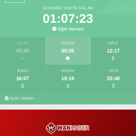
SONRAKI VAKTE KALAN
01:07:22
Öğle Namazı
İMSAK
GÜNEŞ
ÖĞLE
03:30
05:05
12:17
İKINDI
AKŞAM
YATSI
16:07
19:19
20:48
Aylık Vakitler