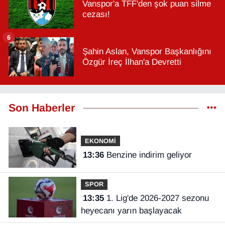
Vanspor'a TFF'den şok puan silme
cezası!
6
Şahin Aslan, Vanspor Başkanlığını
Özgür İreç İlhan'a Devretti
Son Haberler
EKONOMİ
13:36
Benzine indirim geliyor
SPOR
13:35
1. Lig'de 2026-2027 sezonu
heyecanı yarın başlayacak