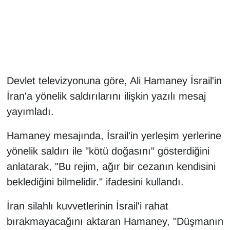
Gündem
Haber
HABERDE İNSAN
Devlet televizyonuna göre, Ali Hamaney İsrail'in
İran'a yönelik saldırılarını ilişkin yazılı mesaj
İngilizce
yayımladı.
Kadın
Hamaney mesajında, İsrail'in yerleşim yerlerine
yönelik saldırı ile "kötü doğasını" gösterdiğini
Kamu Alımları
anlatarak, "Bu rejim, ağır bir cezanın kendisini
Kim Kimdir?
beklediğini bilmelidir." ifadesini kullandı.
İran silahlı kuvvetlerinin İsrail'i rahat
Kültür & Sanat
bırakmayacağını aktaran Hamaney, "Düşmanın