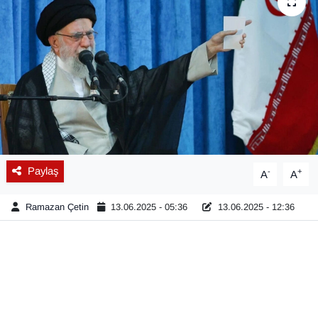
Diğer
DÜNYA
EĞİTİM
EKONOMİ
Eleman
Paylaş
-
+
A
A
Emlak
Ramazan Çetin
13.06.2025 - 05:36
13.06.2025 - 12:36
En çok konuşulanlar
GENEL
Güncel