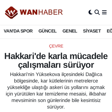
3.SAYFA
Van Nöbetçi Eczaneler
VAN'DA SPOR
GÜNCEL
GENEL
SİYASET
EĞ
ASAYİŞ
Van Hava Durumu
BİLİM VE TEKNOLOJİ
Van Namaz Vakitleri
ÇEVRE
Hakkari'de karla mücadele
Biyografi
Van Trafik Yoğunluk Haritası
çalışmaları sürüyor
Bölge Haberleri
Süper Lig Puan Durumu ve Fikstür
Hakkari'nin Yüksekova ilçesindeki Dağlıca
bölgesinde, kar kütlelerinin metrelerce
ÇEVRE
Tüm Manşetler
yüksekliğe ulaştığı askeri üs yollarını açmak
için yürütülen kar temizleme mesaisi, ilkbahar
Deprem
Son Dakika Haberleri
mevsiminin son günlerinde bile kesintisiz
sürüyor.
Dernekler, Odalar
Haber Arşivi