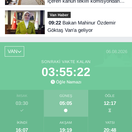
içeren kanun teklifi komisyondan
geçti
Van Haber
09:22
Bakan Mahinur Özdemir
Göktaş Van'a geliyor
VAN
06.08.2026
SONRAKI VAKTE KALAN
03:55:21
Öğle Namazı
İMSAK
GÜNEŞ
ÖĞLE
03:30
05:05
12:17
İKINDI
AKŞAM
YATSI
16:07
19:19
20:48