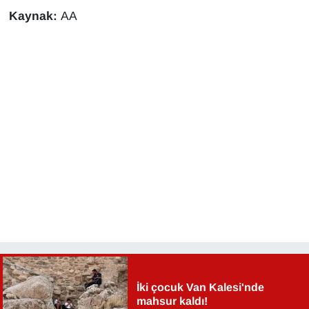
Sinema - TV
Kaynak:
AA
SİYASET
SPOR
TEBRİK
TEKNOLOJİ
Turizm
VAN'DA SPOR
Vasıta
İki çocuk Van Kalesi'nde
YAŞAM
mahsur kaldı!