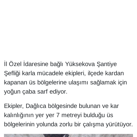
Gündem
Haber
HABERDE İNSAN
İngilizce
İl Özel İdaresine bağlı Yüksekova Şantiye
Şefliği karla mücadele ekipleri, ilçede kardan
Kadın
kapanan üs bölgelerine ulaşımı sağlamak için
yoğun çaba sarf ediyor.
Kamu Alımları
Ekipler, Dağlıca bölgesinde bulunan ve kar
Kim Kimdir?
kalınlığının yer yer 7 metreyi bulduğu üs
Kültür & Sanat
bölgelerinin yolunda zorlu bir çalışma yürütüyor.