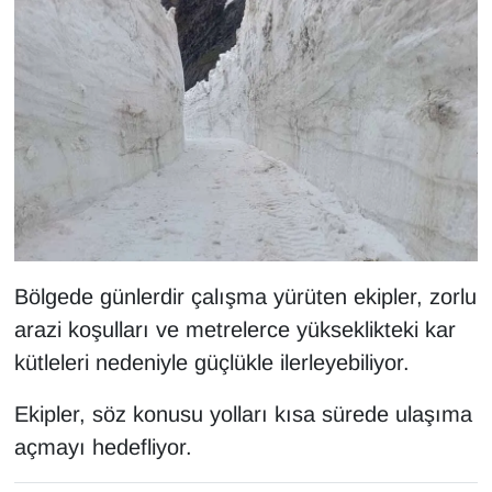
KURDÎ
MAGAZİN
MEDYA
ONE EKONOMİ
POLİTİKA
Resmi İlanlar
Bölgede günlerdir çalışma yürüten ekipler, zorlu
arazi koşulları ve metrelerce yükseklikteki kar
RÖPORTAJ
kütleleri nedeniyle güçlükle ilerleyebiliyor.
SAĞLIK
Ekipler, söz konusu yolları kısa sürede ulaşıma
açmayı hedefliyor.
Seri İlan