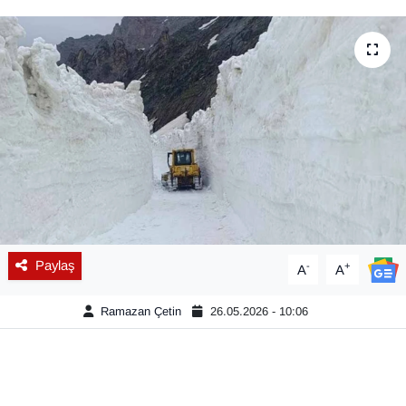
Diğer
DÜNYA
EĞİTİM
EKONOMİ
Eleman
Emlak
Paylaş
-
+
A
A
En çok konuşulanlar
Ramazan Çetin
26.05.2026 - 10:06
GENEL
Güncel