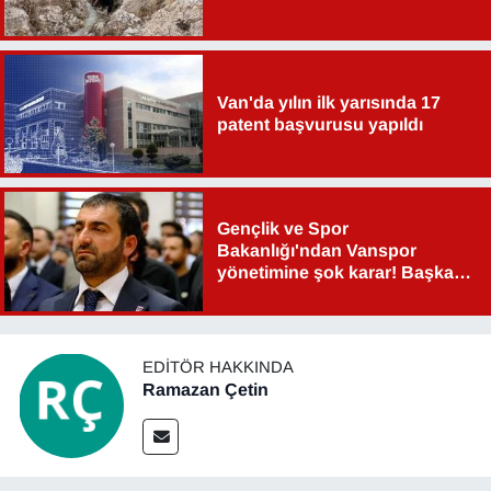
YEREL
Van'da yılın ilk yarısında 17
patent başvurusu yapıldı
Gençlik ve Spor
Bakanlığı'ndan Vanspor
yönetimine şok karar! Başkan
Şahin Aslan görevden alındı!
EDITÖR HAKKINDA
Ramazan Çetin