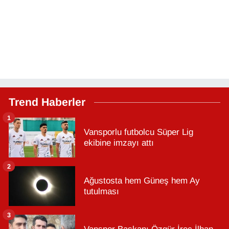
Trend Haberler
1
Vansporlu futbolcu Süper Lig
ekibine imzayı attı
2
Ağustosta hem Güneş hem Ay
tutulması
3