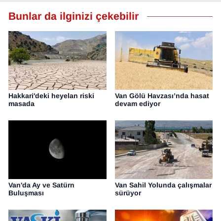
Bunlar da ilginizi çekebilir
Hakkari'deki heyelan riski
Van Gölü Havzası’nda hasat
masada
devam ediyor
Van'da Ay ve Satürn
Van Sahil Yolunda çalışmalar
Buluşması
sürüyor