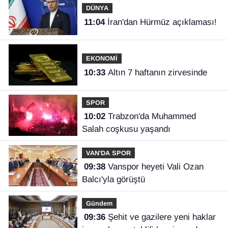
DÜNYA
11:04
İran'dan Hürmüz açıklaması!
EKONOMİ
10:33
Altın 7 haftanın zirvesinde
SPOR
10:02
Trabzon'da Muhammed
Salah coşkusu yaşandı
VAN'DA SPOR
09:38
Vanspor heyeti Vali Ozan
Balcı'yla görüştü
Gündem
09:36
Şehit ve gazilere yeni haklar