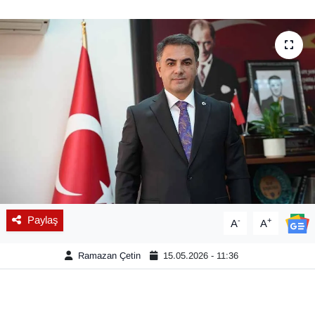
Diğer
DÜNYA
EĞİTİM
EKONOMİ
Eleman
Emlak
Paylaş
-
+
A
A
En çok konuşulanlar
Ramazan Çetin
15.05.2026 - 11:36
GENEL
Güncel