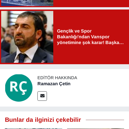
Gençlik ve Spor
Bakanlığı'ndan Vanspor
yönetimine şok karar! Başkan
Şahin Aslan görevden alındı!
EDITÖR HAKKINDA
Ramazan Çetin
Bunlar da ilginizi çekebilir