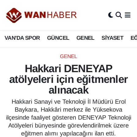
3.SAYFA
Van Nöbetçi Eczaneler
VAN'DA SPOR
GÜNCEL
GENEL
SİYASET
EĞ
ASAYİŞ
Van Hava Durumu
BİLİM VE TEKNOLOJİ
Van Namaz Vakitleri
GENEL
Hakkari DENEYAP
Biyografi
Van Trafik Yoğunluk Haritası
atölyeleri için eğitmenler
Bölge Haberleri
Süper Lig Puan Durumu ve Fikstür
alınacak
ÇEVRE
Tüm Manşetler
Hakkari Sanayi ve Teknoloji İl Müdürü Erol
Baykara, Hakkâri merkez ile Yüksekova
Deprem
Son Dakika Haberleri
ilçesinde faaliyet gösteren DENEYAP Teknoloji
Atölyeleri bünyesinde görevlendirilmek üzere
Dernekler, Odalar
Haber Arşivi
eğitmen alımı yapılacağını ilan etti.