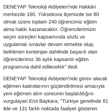
Sinema - TV
DENEYAP Teknoloji Atölyeleri’nde Hakkâri
merkezde 160, Yüksekova ilçemizde ise 80
SİYASET
olmak üzere toplam 240 öğrencimiz eğitim
alma hakkı kazanacaktır. Öğrencilerimizin
SPOR
seçim süreçleri kapsamında sözlü ve
TEBRİK
uygulamalı sınavlar devam etmekte olup,
belirlenen kontenjan dahilinde başarılı olan
TEKNOLOJİ
öğrencilerimiz 36 aylık kapsamlı eğitim
programına dahil edilecektir" dedi.
Turizm
DENEYAP Teknoloji Atölyeleri’nde görev alacak
VAN'DA SPOR
eğitmen kadrolarının güçlendirilmesi amacıyla
yeni eğitmen alım sürecinin başlatıldığını
Vasıta
vurgulayan Erol Baykara, "Türkiye genelinde 81
YAŞAM
ilde ve 131 farklı noktada faaliyet gösteren