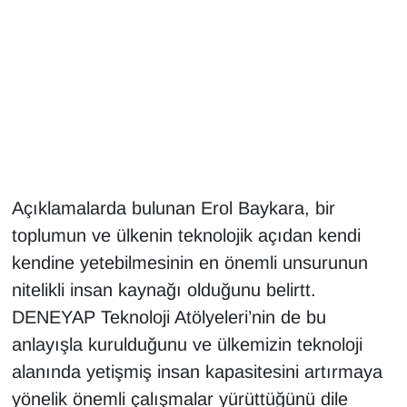
Gündem
Haber
HABERDE İNSAN
İngilizce
Açıklamalarda bulunan Erol Baykara, bir
Kadın
toplumun ve ülkenin teknolojik açıdan kendi
kendine yetebilmesinin en önemli unsurunun
Kamu Alımları
nitelikli insan kaynağı olduğunu belirtt.
DENEYAP Teknoloji Atölyeleri’nin de bu
Kim Kimdir?
anlayışla kurulduğunu ve ülkemizin teknoloji
Kültür & Sanat
alanında yetişmiş insan kapasitesini artırmaya
yönelik önemli çalışmalar yürüttüğünü dile