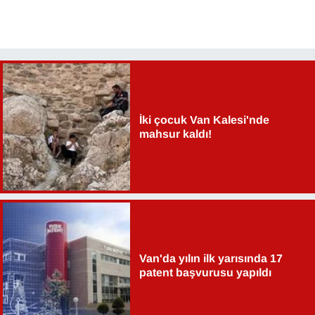
İki çocuk Van Kalesi'nde
mahsur kaldı!
Van'da yılın ilk yarısında 17
patent başvurusu yapıldı