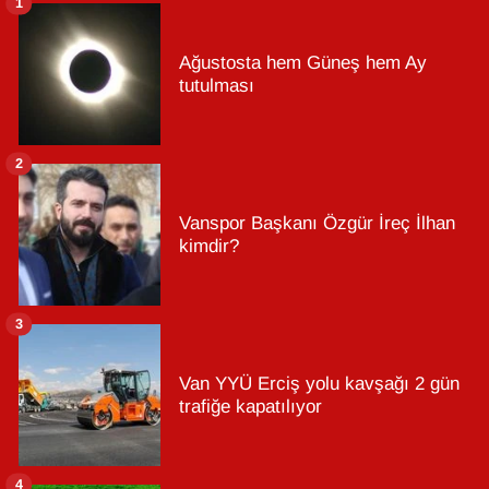
1
Ağustosta hem Güneş hem Ay
tutulması
2
Vanspor Başkanı Özgür İreç İlhan
kimdir?
3
Van YYÜ Erciş yolu kavşağı 2 gün
trafiğe kapatılıyor
4