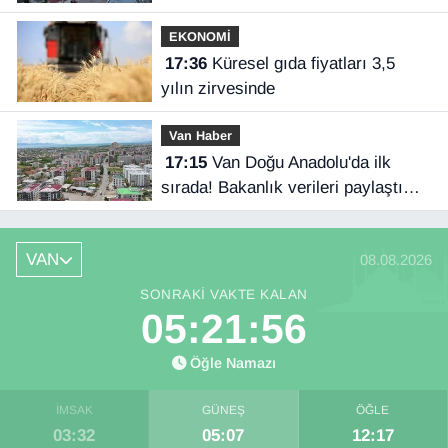
EKONOMİ
17:36
Küresel gıda fiyatları 3,5
yılın zirvesinde
Van Haber
17:15
Van Doğu Anadolu'da ilk
sırada! Bakanlık verileri paylaştı…
VAN
08.08.2026
SONRAKI VAKTE KALAN
05:21:55
Öğle Namazı
İMSAK
GÜNEŞ
ÖĞLE
03:32
05:07
12:17