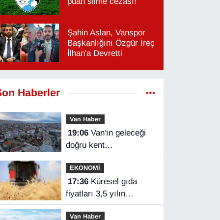
puan silme cezası!
Şahin Aslan, Vanspor
Başkanlığını Özgür İreç
İlhan'a Devretti
Son Haberler
Van Haber
19:06
Van'ın geleceği
doğru kent
planlamasında
EKONOMİ
17:36
Küresel gıda
fiyatları 3,5 yılın
zirvesinde
Van Haber