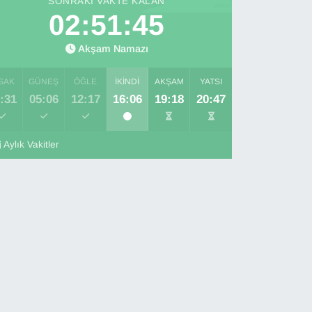
SONRAKI VAKTE KALAN
02:51:44
Akşam Namazı
SAK
GÜNEŞ
ÖĞLE
İKINDI
AKŞAM
YATSI
:31
05:06
12:17
16:06
19:18
20:47
Aylık Vakitler