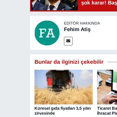
şok karar! Ba
EDITÖR HAKKINDA
Fehim Atiş
Bunlar da ilginizi çekebilir
Küresel gıda fiyatları 3,5 yılın
Ticaret B
zirvesinde
İhracat P