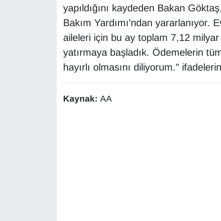
yapıldığını kaydeden Bakan Göktaş,
Sinema - TV
Bakım Yardımı'ndan yararlanıyor. Ev
SİYASET
aileleri için bu ay toplam 7,12 mily
yatırmaya başladık. Ödemelerin tüm 
SPOR
hayırlı olmasını diliyorum." ifadelerin
TEBRİK
Kaynak:
AA
TEKNOLOJİ
Turizm
VAN'DA SPOR
Vasıta
YAŞAM