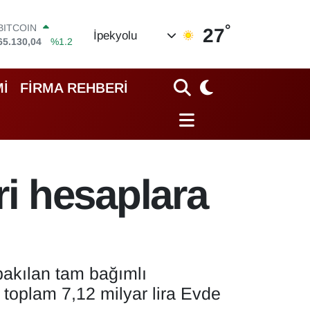
°
DOLAR
27
İpekyolu
47,7106
%0.17
EURO
55,1652
%0.27
STERLİN
İ
FİRMA REHBERİ
64,4046
%0.35
GRAM ALTIN
6618.49
%2.12
BİST100
13.773
%-19
BITCOIN
i hesaplara
65.130,04
%1.2
bakılan tam bağımlı
toplam 7,12 milyar lira Evde