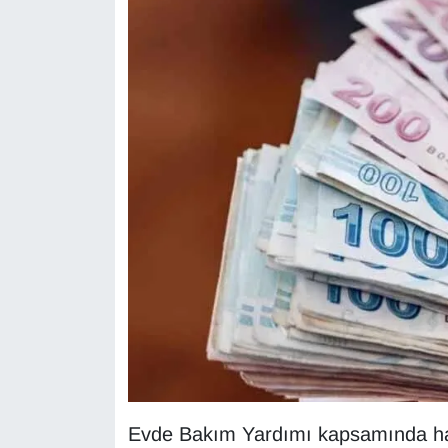
KURDÎ
MAGAZİN
MEDYA
ONE EKONOMİ
POLİTİKA
Resmi İlanlar
RÖPORTAJ
SAĞLIK
Seri İlan
Evde Bakım Yardımı kapsamında hak 