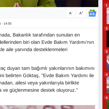
1
-
+
A
A
 - 14:55
2
mada, Bakanlık tarafından sunulan en
ellerinden biri olan Evde Bakım Yardımı'nın
ikle aile yanında desteklenmeleri
3
yaç duyan tam bağımlı yakınlarının bakımını
4
ini belirten Göktaş, "Evde Bakım Yardımı ile
adan, ailesi veya yakınlarıyla birlikte
na ve güçlenmesine destek oluyoruz."
5