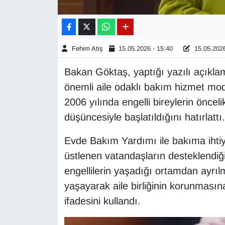
Gündem
Haber
Fehim Atiş
15.05.2026 - 15:40
15.05.2026
Bakan Göktaş, yaptığı yazılı açıkla
HABERDE İNSAN
önemli aile odaklı bakım hizmet mod
İngilizce
2006 yılında engelli bireylerin öncel
düşüncesiyle başlatıldığını hatırlattı.
Kadın
Evde Bakım Yardımı ile bakıma ihti
Kamu Alımları
üstlenen vatandaşların desteklendiğ
engellilerin yaşadığı ortamdan ayrılm
Kim Kimdir?
yaşayarak aile birliğinin korunması
ifadesini kullandı.
Kültür & Sanat