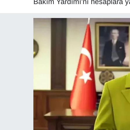
Bakım Yardımı'nı hesaplara yat
Diğer
DÜNYA
EĞİTİM
EKONOMİ
Eleman
Emlak
En çok konuşulanlar
GENEL
Güncel