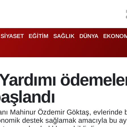
SİYASET
EĞİTİM
SAĞLIK
DÜNYA
EKONOM
Yardımı ödemeler
başlandı
anı Mahinur Özdemir Göktaş, evlerinde 
konomik destek sağlamak amacıyla bu ay 