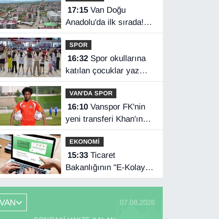
17:15
Van Doğu
Anadolu'da ilk sırada!
Bakanlık verileri
SPOR
paylaştı…
16:32
Spor okullarına
katılan çocuklar yaz
tatilini dolu dolu
VAN'DA SPOR
geçiriyor
16:10
Vanspor FK'nin
yeni transferi Khan'ın
Türkiye mutluluğu
EKONOMİ
15:33
Ticaret
Bakanlığının "E-Kolay
İhracat Platformu"na
ödül
VAN
07.08.2026