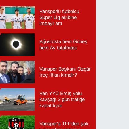
Vansporlu futbolcu
Süper Lig ekibine
imzayı attı
Ağustosta hem Güneş
hem Ay tutulması
Vanspor Başkanı Özgür
İreç İlhan kimdir?
Van YYÜ Erciş yolu
kavşağı 2 gün trafiğe
kapatılıyor
Vanspor'a TFF'den şok