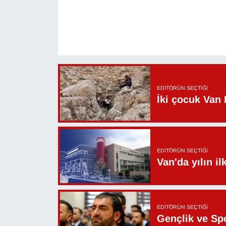
YEREL
EDITÖRÜN SEÇTIĞI
İki çocuk Van 
EDITÖRÜN SEÇTIĞI
Van'da yılın i
EDITÖRÜN SEÇTIĞI
Gençlik ve Sp