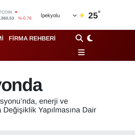
ITCOIN
.360,53
%-0.76
°
25
İpekyolu
OLAR
,7143
%0.16
URO
,0317
%-0.02
İ
FİRMA REHBERİ
TERLİN
,2463
%0.07
RAM ALTIN
74.81
%1.44
İST100
.799
%70
syonda
isyonu’nda, enerji ve
 Değişiklik Yapılmasına Dair