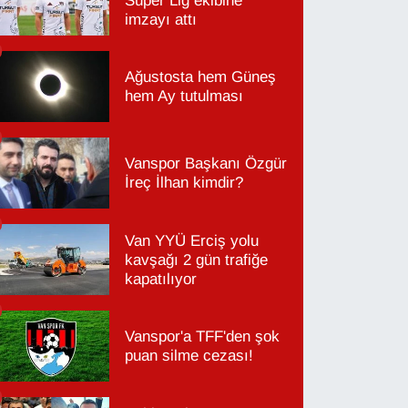
Süper Lig ekibine
imzayı attı
Ağustosta hem Güneş
hem Ay tutulması
Vanspor Başkanı Özgür
İreç İlhan kimdir?
Van YYÜ Erciş yolu
kavşağı 2 gün trafiğe
kapatılıyor
Vanspor'a TFF'den şok
puan silme cezası!