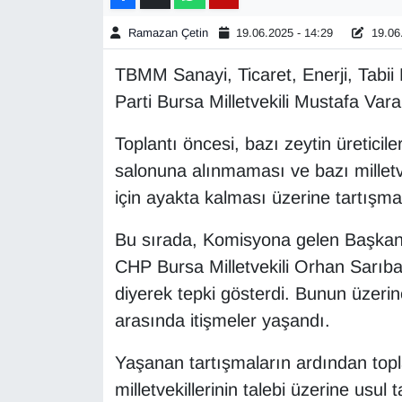
Ramazan Çetin
19.06.2025 - 14:29
19.06.
Gündem
TBMM Sanayi, Ticaret, Enerji, Tabii 
Haber
Parti Bursa Milletvekili Mustafa Var
HABERDE İNSAN
Toplantı öncesi, bazı zeytin üreticile
salonuna alınmaması ve bazı milletve
İngilizce
için ayakta kalması üzerine tartışma
Kadın
Bu sırada, Komisyona gelen Başkan
CHP Bursa Milletvekili Orhan Sarıba
Kamu Alımları
diyerek tepki gösterdi. Bunun üzerin
Kim Kimdir?
arasında itişmeler yaşandı.
Yaşanan tartışmaların ardından topl
Kültür & Sanat
milletvekillerinin talebi üzerine usul 