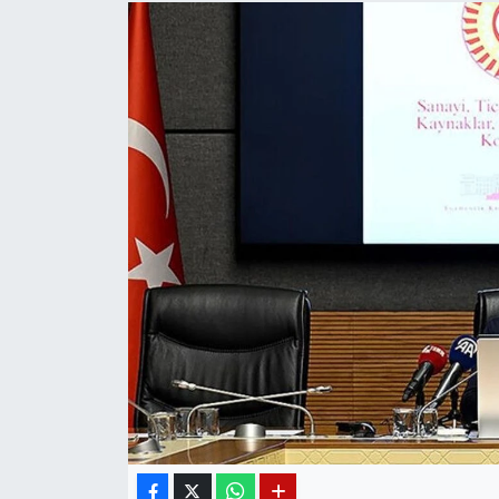
Diğer
DÜNYA
EĞİTİM
EKONOMİ
Eleman
Emlak
En çok konuşulanlar
GENEL
Güncel