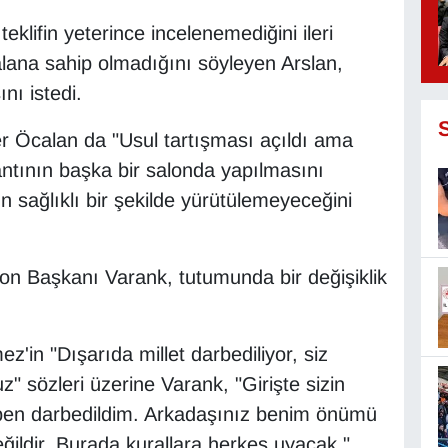
eklifin yeterince incelenemediğini ileri
lana sahip olmadığını söyleyen Arslan,
nı istedi.
er Öcalan da "Usul tartışması açıldı ama
antının başka bir salonda yapılmasını
n sağlıklı bir şekilde yürütülemeyeceğini
on Başkanı Varank, tutumunda bir değişiklik
z'in "Dışarıda millet darbediliyor, siz
 sözleri üzerine Varank, "Girişte sizin
ben darbedildim. Arkadaşınız benim önümü
ildir. Burada kurallara herkes uyacak."