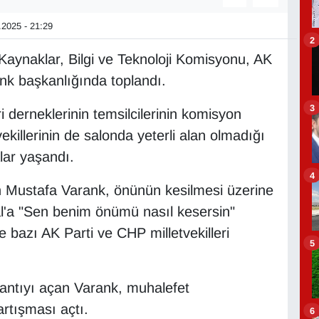
2025 - 21:29
2
Kaynaklar, Bilgi ve Teknoloji Komisyonu, AK
ank başkanlığında toplandı.
3
ri derneklerinin temsilcilerinin komisyon
killerinin de salonda yeterli alan olmadığı
lar yaşandı.
4
 Mustafa Varank, önünün kesilmesi üzerine
l'a "Sen benim önümü nasıl kesersin"
e bazı AK Parti ve CHP milletvekilleri
5
antıyı açan Varank, muhalefet
tartışması açtı.
6