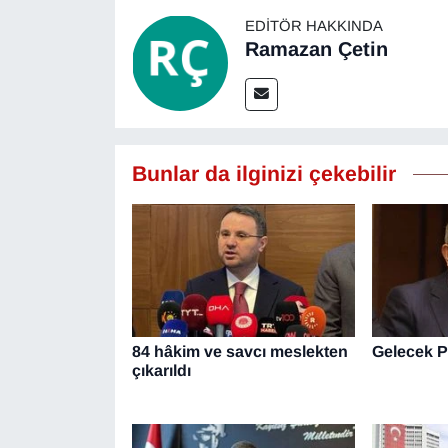
EDITÖR HAKKINDA
Ramazan Çetin
Bunlar da ilginizi çekebilir
84 hâkim ve savcı meslekten
Gelecek Pa
çıkarıldı