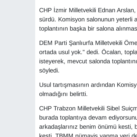
KURDÎ
CHP İzmir Milletvekili Ednan Arslan, t
MAGAZİN
sürdü. Komisyon salonunun yeterli a
toplantının başka bir salona alınması
MEDYA
DEM Parti Şanlıurfa Milletvekili Öm
ONE EKONOMİ
ortada usul yok." dedi. Öcalan, topl
isteyerek, mevcut salonda toplantını
POLİTİKA
söyledi.
Resmi İlanlar
Usul tartışmasının ardından Komisy
olmadığını belirtti.
RÖPORTAJ
CHP Trabzon Milletvekili Sibel Suiçme
SAĞLIK
burada toplantıya devam ediyorsunuz"
arkadaşlarınız benim önümü kesti, 
Seri İlan
kesti. TBMM nümayiş yapma yeri değ