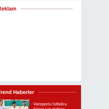
Reklam
Trend Haberler
Vansporlu futbolcu