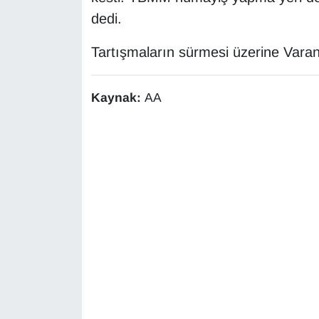
Sinema - TV
dedi.
SİYASET
Tartışmaların sürmesi üzerine Varank
SPOR
Kaynak:
AA
TEBRİK
TEKNOLOJİ
Turizm
VAN'DA SPOR
Vasıta
YAŞAM