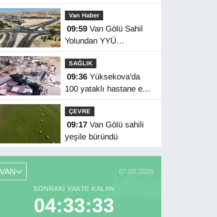
oldu
Van Haber
09:59
Van Gölü Sahil
Yolundan YYÜ
kampüsüne ulaşım
SAĞLIK
sağlandı
09:36
Yüksekova'da
100 yataklı hastane ek
binası yükseliyor
ÇEVRE
09:17
Van Gölü sahili
yeşile büründü
VAN
07.08.2026
SONRAKI VAKTE KALAN
04:33:32