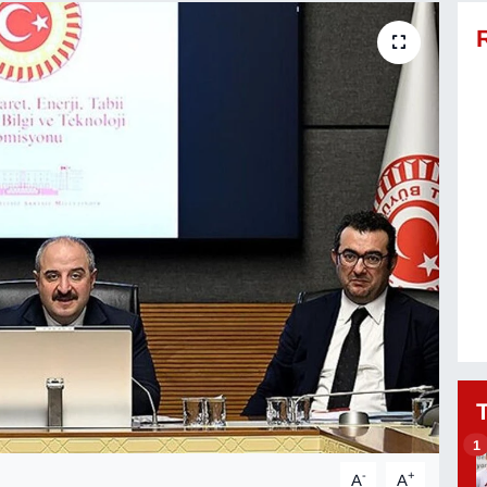
1
-
+
A
A