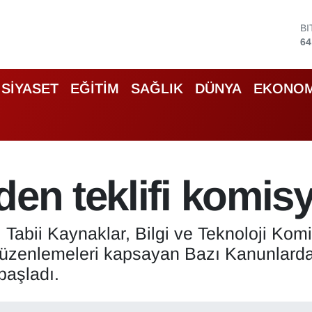
B
64
D
47
E
55
SİYASET
EĞİTİM
SAĞLIK
DÜNYA
EKONOM
S
64
G
65
B
13
den teklifi komi
 Tabii Kaynaklar, Bilgi ve Teknoloji Kom
 düzenlemeleri kapsayan Bazı Kanunlarda
başladı.