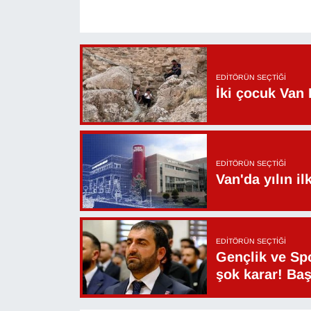
YEREL
EDITÖRÜN SEÇTIĞI
İki çocuk Van 
EDITÖRÜN SEÇTIĞI
Van'da yılın i
EDITÖRÜN SEÇTIĞI
Gençlik ve Sp
şok karar! Ba