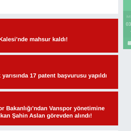
İM
03
Kalesi'nde mahsur kaldı!
lk yarısında 17 patent başvurusu yapıldı
or Bakanlığı'ndan Vanspor yönetimine
şkan Şahin Aslan görevden alındı!