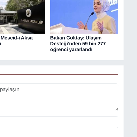
 Mescid-i Aksa
Bakan Göktaş: Ulaşım
ı
Desteği’nden 59 bin 277
öğrenci yararlandı