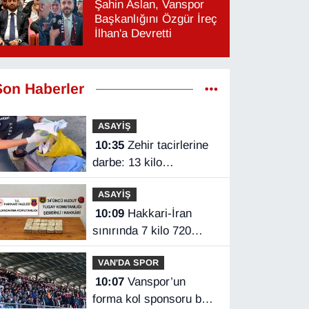
Şahin Aslan, Vanspor
Başkanlığını Özgür İreç
İlhan'a Devretti
Son Haberler
ASAYİŞ
10:35
Zehir tacirlerine
darbe: 13 kilo
metamfetamin ele
ASAYİŞ
geçirildi
10:09
Hakkari-İran
sınırında 7 kilo 720
gram eroin ele geçirildi
VAN'DA SPOR
10:07
Vanspor’un
forma kol sponsoru belli