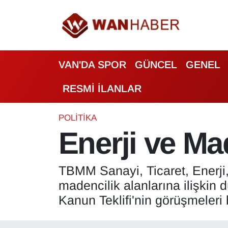
3.SAYFA
Van Nöbetçi Eczaneler
VAN'DA SPOR
GÜNCEL
GENEL
ASAYİŞ
Van Hava Durumu
RESMİ İLANLAR
BİLİM VE TEKNOLOJİ
Van Namaz Vakitleri
Biyografi
Van Trafik Yoğunluk Haritası
POLİTİKA
Enerji ve Ma
Bölge Haberleri
Süper Lig Puan Durumu ve Fikstür
TBMM Sanayi, Ticaret, Enerji,
ÇEVRE
Tüm Manşetler
madencilik alanlarına ilişkin
Deprem
Son Dakika Haberleri
Kanun Teklifi'nin görüşmeleri 
Dernekler, Odalar
Haber Arşivi