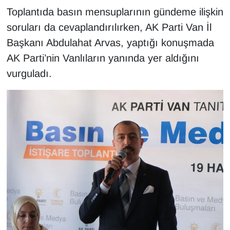
KURDÎ
Toplantıda basın mensuplarının gündeme ilişkin
soruları da cevaplandırılırken, AK Parti Van İl
MAGAZİN
Başkanı Abdulahat Arvas, yaptığı konuşmada
MEDYA
AK Parti’nin Vanlıların yanında yer aldığını
vurguladı.
ONE EKONOMİ
POLİTİKA
Resmi İlanlar
RÖPORTAJ
SAĞLIK
Seri İlan