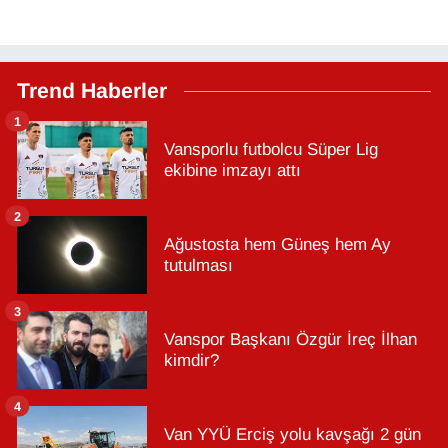
Trend Haberler
1
Vansporlu futbolcu Süper Lig
ekibine imzayı attı
2
Ağustosta hem Güneş hem Ay
tutulması
3
Vanspor Başkanı Özgür İreç İlhan
kimdir?
4
Van YYÜ Erciş yolu kavşağı 2 gün