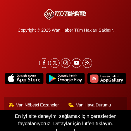
Copyright © 2025 Wan Haber Tüm Hakları Saklıdır.
Van Nöbetçi Eczaneler
Van Hava Durumu
En iyi site deneyimi sağlamak için çerezlerden
Van Namaz Vakitleri
Van Trafik Yoğunluk
Haritası
faydalanıyoruz. Detaylar için lütfen tıklayın.