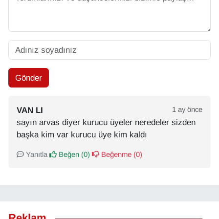
Gönder
VAN LI
1 ay önce
sayın arvas diyer kurucu üyeler neredeler sizden
başka kim var kurucu üye kim kaldı
Yanıtla
Beğen (
0
)
Beğenme (
0
)
Reklam