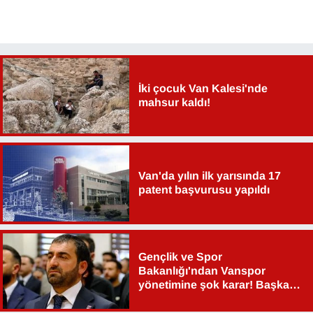
İki çocuk Van Kalesi'nde
mahsur kaldı!
Van'da yılın ilk yarısında 17
patent başvurusu yapıldı
Gençlik ve Spor
Bakanlığı'ndan Vanspor
yönetimine şok karar! Başkan
Şahin Aslan görevden alındı!