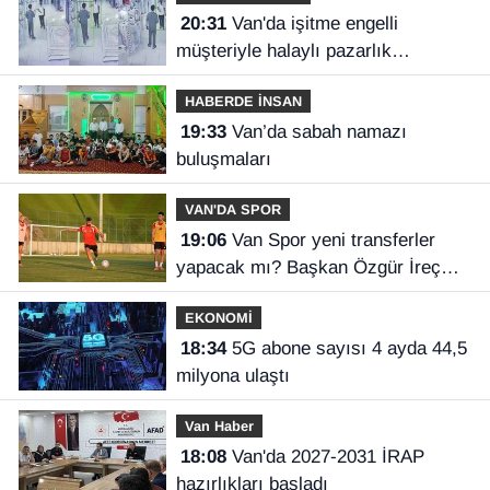
20:31
Van'da işitme engelli
müşteriyle halaylı pazarlık
gülümsetti
HABERDE İNSAN
19:33
Van’da sabah namazı
buluşmaları
VAN'DA SPOR
19:06
Van Spor yeni transferler
yapacak mı? Başkan Özgür İreç
İlhan açıkladı
EKONOMİ
18:34
5G abone sayısı 4 ayda 44,5
milyona ulaştı
Van Haber
18:08
Van'da 2027-2031 İRAP
hazırlıkları başladı