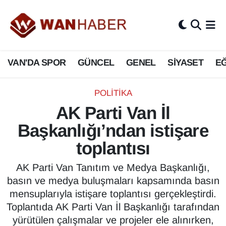
3.SAYFA
Van Nöbetçi Eczaneler
VAN'DA SPOR
GÜNCEL
GENEL
SİYASET
EĞ
ASAYİŞ
Van Hava Durumu
BİLİM VE TEKNOLOJİ
Van Namaz Vakitleri
POLİTİKA
AK Parti Van İl
Biyografi
Van Trafik Yoğunluk Haritası
Başkanlığı’ndan istişare
Bölge Haberleri
Süper Lig Puan Durumu ve Fikstür
toplantısı
ÇEVRE
Tüm Manşetler
AK Parti Van Tanıtım ve Medya Başkanlığı,
basın ve medya buluşmaları kapsamında basın
Deprem
Son Dakika Haberleri
mensuplarıyla istişare toplantısı gerçekleştirdi.
Toplantıda AK Parti Van İl Başkanlığı tarafından
Dernekler, Odalar
Haber Arşivi
yürütülen çalışmalar ve projeler ele alınırken,