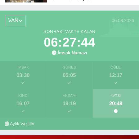
VAN
06.08.2026
SONRAKI VAKTE KALAN
06:27:42
İmsak Namazı
İMSAK
GÜNEŞ
ÖĞLE
03:30
05:05
12:17
İKINDI
AKŞAM
YATSI
16:07
19:19
20:48
Aylık Vakitler