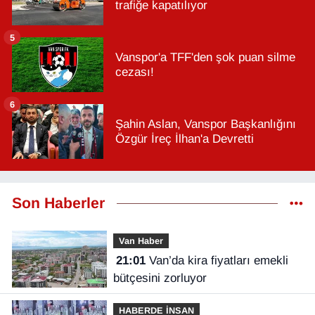
trafiğe kapatılıyor
5
Vanspor'a TFF'den şok puan silme
cezası!
6
Şahin Aslan, Vanspor Başkanlığını
Özgür İreç İlhan'a Devretti
Son Haberler
Van Haber
21:01
Van’da kira fiyatları emekli
bütçesini zorluyor
HABERDE İNSAN