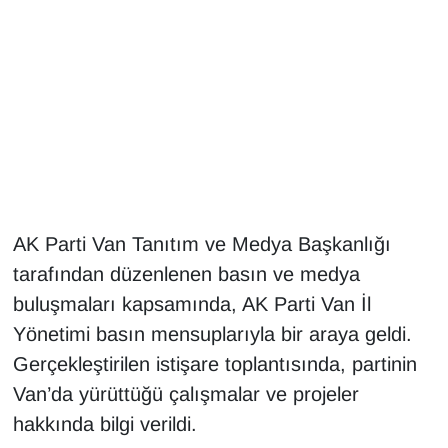
Gündem
Haber
HABERDE İNSAN
İngilizce
AK Parti Van Tanıtım ve Medya Başkanlığı
Kadın
tarafından düzenlenen basın ve medya
Kamu Alımları
buluşmaları kapsamında, AK Parti Van İl
Yönetimi basın mensuplarıyla bir araya geldi.
Kim Kimdir?
Gerçekleştirilen istişare toplantısında, partinin
Van’da yürüttüğü çalışmalar ve projeler
Kültür & Sanat
hakkında bilgi verildi.