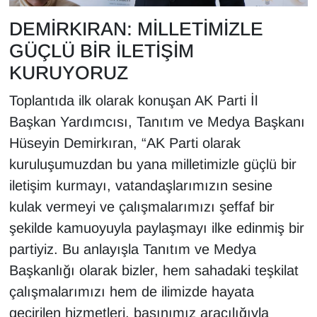
Sinema - TV
DEMİRKIRAN: MİLLETİMİZLE
GÜÇLÜ BİR İLETİŞİM
SİYASET
KURUYORUZ
SPOR
Toplantıda ilk olarak konuşan AK Parti İl
TEBRİK
Başkan Yardımcısı, Tanıtım ve Medya Başkanı
Hüseyin Demirkıran, “AK Parti olarak
TEKNOLOJİ
kuruluşumuzdan bu yana milletimizle güçlü bir
iletişim kurmayı, vatandaşlarımızın sesine
Turizm
kulak vermeyi ve çalışmalarımızı şeffaf bir
şekilde kamuoyuyla paylaşmayı ilke edinmiş bir
VAN'DA SPOR
partiyiz. Bu anlayışla Tanıtım ve Medya
Vasıta
Başkanlığı olarak bizler, hem sahadaki teşkilat
çalışmalarımızı hem de ilimizde hayata
YAŞAM
geçirilen hizmetleri, basınımız aracılığıyla