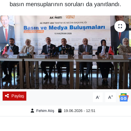
basın mensuplarının soruları da yanıtlandı.
Diğer
DÜNYA
EĞİTİM
EKONOMİ
Eleman
Emlak
Paylaş
-
+
A
A
En çok konuşulanlar
Fehim Atiş
19.06.2026 - 12:51
GENEL
Güncel