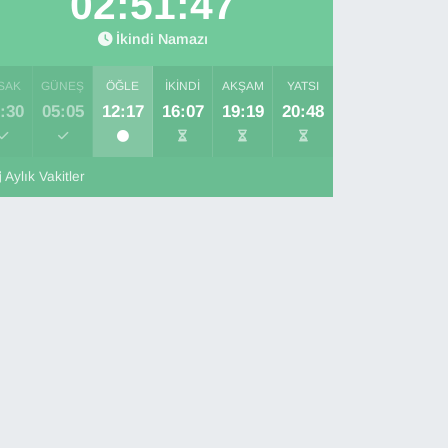
02:51:46
İkindi Namazı
SAK
GÜNEŞ
ÖĞLE
İKINDI
AKŞAM
YATSI
:30
05:05
12:17
16:07
19:19
20:48
Aylık Vakitler