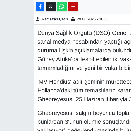
Gündem
Ramazan Çetin
29.06.2026 - 16:33
Haber
Dünya Sağlık Örgütü (DSÖ) Genel 
sanal medya hesabından yaptığı açı
HABERDE İNSAN
duruma ilişkin açıklamalarda bulun
İngilizce
Güney Afrika'da tespit edilen iki vak
tamamladığını ve yeni bir vaka bildir
Kadın
'MV Hondius' adlı geminin müretteba
Kamu Alımları
Hollanda'daki tüm temaslıların karant
Ghebreyesus, 25 Haziran itibarıyla 3
Kim Kimdir?
Ghebreyesus, salgın boyunca toplam 
Kültür & Sanat
bunlardan 3'ünün ölümle sonuçlandığ
yaklaşıyor” değerlendirmesinde bu