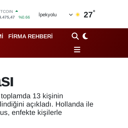
ITCOIN
4.475,47
%0.66
°
27
İpekyolu
OLAR
7,5971
%0.05
URO
5,1336
%0.18
İ
FİRMA REHBERİ
TERLİN
4,2534
%0.22
RAM ALTIN
518.23
%0.39
İST100
3.703
%0
sı
toplamda 13 kişinin
ndiğini açıkladı. Hollanda ile
s, enfekte kişilerle