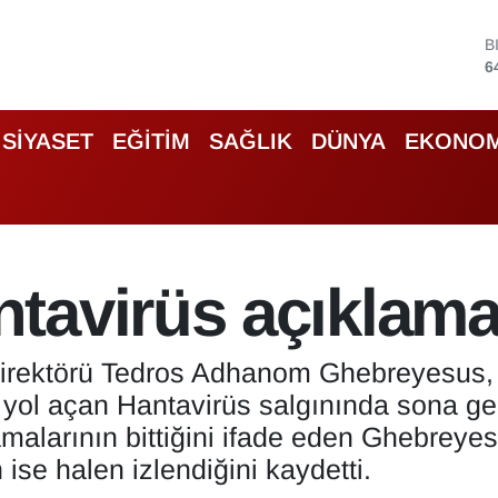
B
6
D
4
E
5
SİYASET
EĞİTİM
SAĞLIK
DÜNYA
EKONOM
S
6
G
6
B
1
tavirüs açıklama
irektörü Tedros Adhanom Ghebreyesus, 
yol açan Hantavirüs salgınında sona geli
alarının bittiğini ifade eden Ghebreyesu
 ise halen izlendiğini kaydetti.