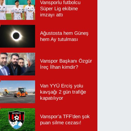
Vansporlu futbolcu
Süper Lig ekibine
imzayı attı
Ağustosta hem Güneş
hem Ay tutulması
Vanspor Başkanı Özgür
İreç İlhan kimdir?
Van YYÜ Erciş yolu
kavşağı 2 gün trafiğe
kapatılıyor
Vanspor'a TFF'den şok
puan silme cezası!