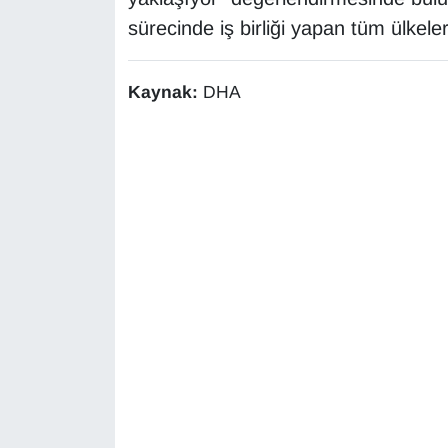
KURDÎ
sürecinde iş birliği yapan tüm ülkeler
MAGAZİN
Kaynak:
DHA
MEDYA
ONE EKONOMİ
POLİTİKA
Resmi İlanlar
RÖPORTAJ
SAĞLIK
Seri İlan