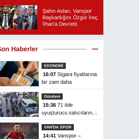
Şahin Aslan, Vanspor
Başkanlığını Özgür İreç
İlhan'a Devretti
Son Haberler
EKONOMİ
16:07
Sigara fiyatlarına
bir zam daha
Gündem
15:36
71 ilde
uyuşturucu satıcılarına
operasyon
VAN'DA SPOR
14:41
Vanspor –