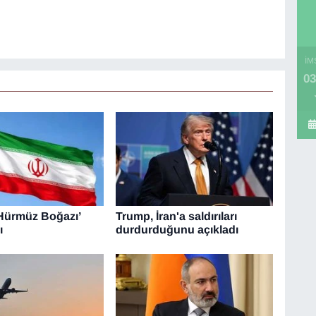
İM
03
‘Hürmüz Boğazı’
Trump, İran'a saldırıları
ı
durdurduğunu açıkladı