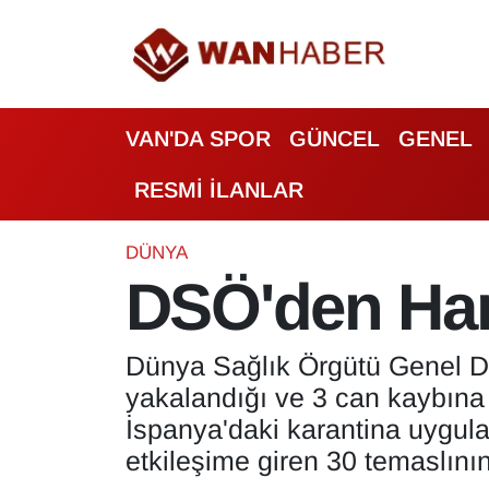
3.SAYFA
Van Nöbetçi Eczaneler
VAN'DA SPOR
GÜNCEL
GENEL
ASAYİŞ
Van Hava Durumu
RESMİ İLANLAR
BİLİM VE TEKNOLOJİ
Van Namaz Vakitleri
Biyografi
Van Trafik Yoğunluk Haritası
DÜNYA
DSÖ'den Han
Bölge Haberleri
Süper Lig Puan Durumu ve Fikstür
Dünya Sağlık Örgütü Genel D
ÇEVRE
Tüm Manşetler
yakalandığı ve 3 can kaybına 
Deprem
Son Dakika Haberleri
İspanya'daki karantina uygulam
etkileşime giren 30 temaslının
Dernekler, Odalar
Haber Arşivi