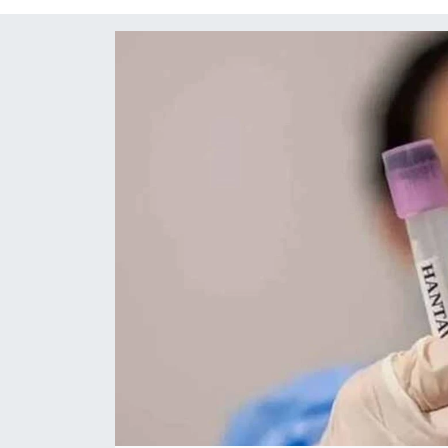
Diğer
DÜNYA
EĞİTİM
EKONOMİ
Eleman
Emlak
En çok konuşulanlar
GENEL
Güncel