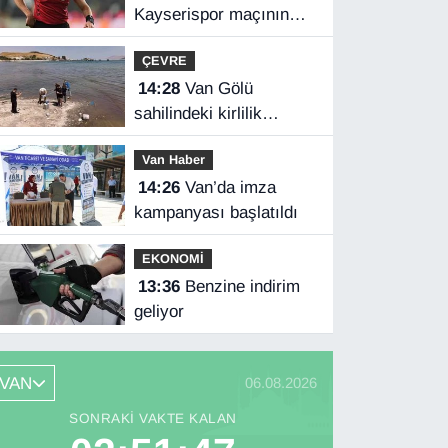
Kayserispor maçının
hakemleri belli oldu
ÇEVRE
14:28
Van Gölü
sahilindeki kirlilik
ihbarları üzerine
Van Haber
numune alındı
14:26
Van’da imza
kampanyası başlatıldı
EKONOMİ
13:36
Benzine indirim
geliyor
VAN
06.08.2026
SONRAKI VAKTE KALAN