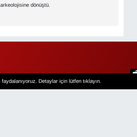
arkeolojisine dönüştü.
faydalanıyoruz. Detaylar için lütfen tıklayın.
an Hava Durumu
Van Namaz Vakitleri
m Manşetler
Son Dakika Haberleri
lik Sözleşmesi
Veri Politikası
Künye
İletişim