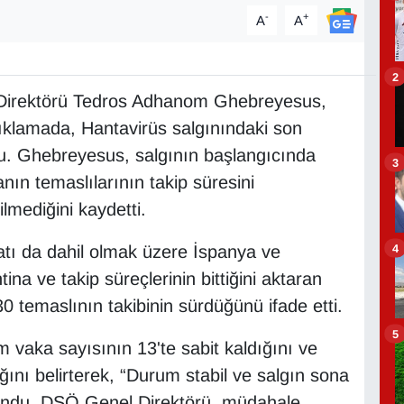
-
+
A
A
2
Direktörü Tedros Adhanom Ghebreyesus,
klamada, Hantavirüs salgınındaki son
du. Ghebreyesus, salgının başlangıcında
3
anın temaslılarının takip süresini
ilmediğini kaydetti.
4
tı da dahil olmak üzere İspanya ve
ina ve takip süreçlerinin bittiğini aktaran
0 temaslının takibinin sürdüğünü ifade etti.
5
vaka sayısının 13'te sabit kaldığını ve
ını belirterek, “Durum stabil ve salgın sona
lundu. DSÖ Genel Direktörü, müdahale