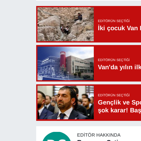
Sinema - TV
SİYASET
EDITÖRÜN SEÇTIĞI
İki çocuk Van 
SPOR
TEBRİK
EDITÖRÜN SEÇTIĞI
Van'da yılın i
TEKNOLOJİ
Turizm
EDITÖRÜN SEÇTIĞI
VAN'DA SPOR
Gençlik ve Sp
şok karar! Ba
Vasıta
YAŞAM
EDITÖR HAKKINDA