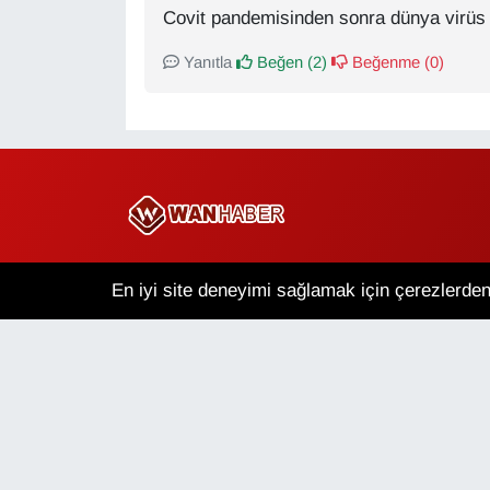
Covit pandemisinden sonra dünya virüs 
Yanıtla
Beğen (
2
)
Beğenme (
0
)
Copyright © 2025 Wan Haber Tüm Hakları Saklıdır.
En iyi site deneyimi sağlamak için çerezlerden 
Van Nöbetçi Eczaneler
V
Puan Durumu ve Fikstür
Tü
Van Haber
Çerez Politikası
Gizlilik Politikası
Üye