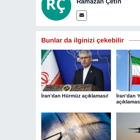
Ramazan Çetin
YEREL
Bunlar da ilginizi çekebilir
İran'dan Hürmüz açıklaması!
İran'dan 
açıklamas