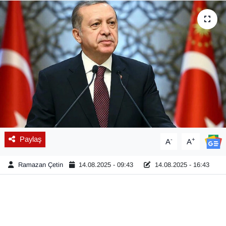
Diğer
DÜNYA
EĞİTİM
EKONOMİ
Eleman
Paylaş
-
+
A
A
Emlak
Ramazan Çetin
14.08.2025 - 09:43
14.08.2025 - 16:43
En çok konuşulanlar
GENEL
Güncel