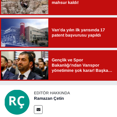
mahsur kaldı!
Van'da yılın ilk yarısında 17
patent başvurusu yapıldı
Gençlik ve Spor
Bakanlığı'ndan Vanspor
yönetimine şok karar! Başkan
Şahin Aslan görevden alındı!
EDITÖR HAKKINDA
Ramazan Çetin