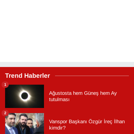
Trend Haberler
1
Ağustosta hem Güneş hem Ay
tutulması
2
Vanspor Başkanı Özgür İreç İlhan
kimdir?