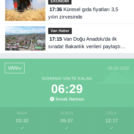
EKONOMİ
17:36
Küresel gıda fiyatları 3,5
yılın zirvesinde
Van Haber
17:15
Van Doğu Anadolu'da ilk
sırada! Bakanlık verileri paylaştı…
VAN
08.08.2026
SONRAKI VAKTE KALAN
06:28
İmsak Namazı
İMSAK
GÜNEŞ
ÖĞLE
03:32
05:07
12:17