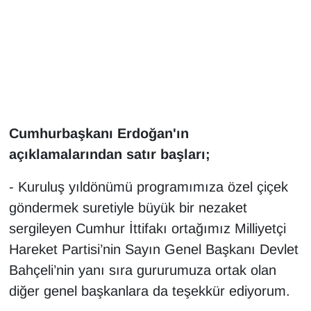
Gündem
Haber
HABERDE İNSAN
Cumhurbaşkanı Erdoğan'ın
İngilizce
açıklamalarından satır başları;
Kadın
- Kuruluş yıldönümü programımıza özel çiçek
göndermek suretiyle büyük bir nezaket
Kamu Alımları
sergileyen Cumhur İttifakı ortağımız Milliyetçi
Kim Kimdir?
Hareket Partisi’nin Sayın Genel Başkanı Devlet
Bahçeli’nin yanı sıra gururumuza ortak olan
Kültür & Sanat
diğer genel başkanlara da teşekkür ediyorum.