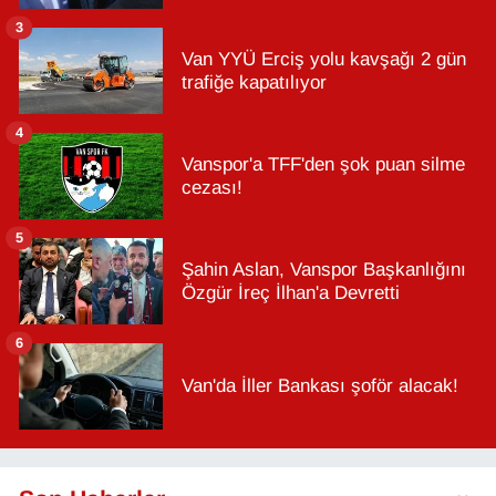
3
Van YYÜ Erciş yolu kavşağı 2 gün
trafiğe kapatılıyor
4
Vanspor'a TFF'den şok puan silme
cezası!
5
Şahin Aslan, Vanspor Başkanlığını
Özgür İreç İlhan'a Devretti
6
Van'da İller Bankası şoför alacak!