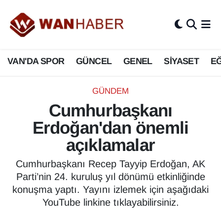
3.SAYFA
Van Nöbetçi Eczaneler
VAN'DA SPOR
GÜNCEL
GENEL
SİYASET
EĞ
ASAYİŞ
Van Hava Durumu
BİLİM VE TEKNOLOJİ
Van Namaz Vakitleri
GÜNDEM
Cumhurbaşkanı
Biyografi
Van Trafik Yoğunluk Haritası
Erdoğan'dan önemli
Bölge Haberleri
Süper Lig Puan Durumu ve Fikstür
açıklamalar
ÇEVRE
Tüm Manşetler
Cumhurbaşkanı Recep Tayyip Erdoğan, AK
Parti’nin 24. kuruluş yıl dönümü etkinliğinde
Deprem
Son Dakika Haberleri
konuşma yaptı. Yayını izlemek için aşağıdaki
YouTube linkine tıklayabilirsiniz.
Dernekler, Odalar
Haber Arşivi