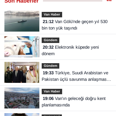
Son Haberler
Van Haber
21:12
Van Gölü'nde geçen yıl 530
bin ton yük taşındı
Gündem
20:32
Elektronik küpede yeni
dönem
Gündem
19:33
Türkiye, Suudi Arabistan ve
Pakistan üçlü savunma anlaşması
imzaladı
Van Haber
19:06
Van'ın geleceği doğru kent
planlamasında