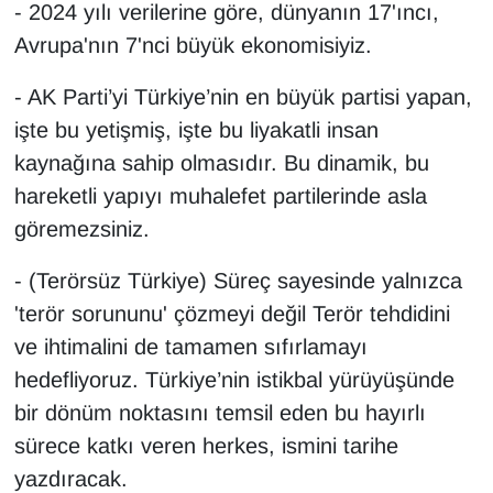
- 2024 yılı verilerine göre, dünyanın 17'ıncı,
Sinema - TV
Avrupa'nın 7'nci büyük ekonomisiyiz.
SİYASET
- AK Parti’yi Türkiye’nin en büyük partisi yapan,
işte bu yetişmiş, işte bu liyakatli insan
SPOR
kaynağına sahip olmasıdır. Bu dinamik, bu
TEBRİK
hareketli yapıyı muhalefet partilerinde asla
göremezsiniz.
TEKNOLOJİ
- (Terörsüz Türkiye) Süreç sayesinde yalnızca
Turizm
'terör sorununu' çözmeyi değil Terör tehdidini
ve ihtimalini de tamamen sıfırlamayı
VAN'DA SPOR
hedefliyoruz. Türkiye’nin istikbal yürüyüşünde
bir dönüm noktasını temsil eden bu hayırlı
Vasıta
sürece katkı veren herkes, ismini tarihe
YAŞAM
yazdıracak.