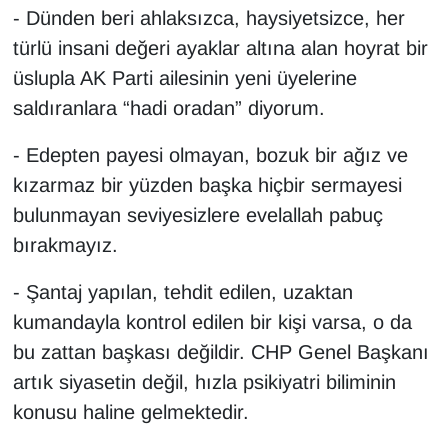
KURDÎ
- Dünden beri ahlaksızca, haysiyetsizce, her
türlü insani değeri ayaklar altına alan hoyrat bir
MAGAZİN
üslupla AK Parti ailesinin yeni üyelerine
saldıranlara “hadi oradan” diyorum.
MEDYA
- Edepten payesi olmayan, bozuk bir ağız ve
ONE EKONOMİ
kızarmaz bir yüzden başka hiçbir sermayesi
POLİTİKA
bulunmayan seviyesizlere evelallah pabuç
bırakmayız.
Resmi İlanlar
- Şantaj yapılan, tehdit edilen, uzaktan
RÖPORTAJ
kumandayla kontrol edilen bir kişi varsa, o da
bu zattan başkası değildir. CHP Genel Başkanı
SAĞLIK
artık siyasetin değil, hızla psikiyatri biliminin
konusu haline gelmektedir.
Seri İlan