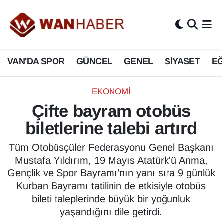
3.SAYFA
Van Nöbetçi Eczaneler
VAN'DA SPOR
GÜNCEL
GENEL
SİYASET
EĞ
ASAYİŞ
Van Hava Durumu
BİLİM VE TEKNOLOJİ
Van Namaz Vakitleri
EKONOMİ
Çifte bayram otobüs
Biyografi
Van Trafik Yoğunluk Haritası
biletlerine talebi artırd
Bölge Haberleri
Süper Lig Puan Durumu ve Fikstür
Tüm Otobüsçüler Federasyonu Genel Başkanı
Mustafa Yıldırım, 19 Mayıs Atatürk'ü Anma,
ÇEVRE
Tüm Manşetler
Gençlik ve Spor Bayramı’nın yanı sıra 9 günlük
Kurban Bayramı tatilinin de etkisiyle otobüs
Deprem
Son Dakika Haberleri
bileti taleplerinde büyük bir yoğunluk
yaşandığını dile getirdi.
Dernekler, Odalar
Haber Arşivi