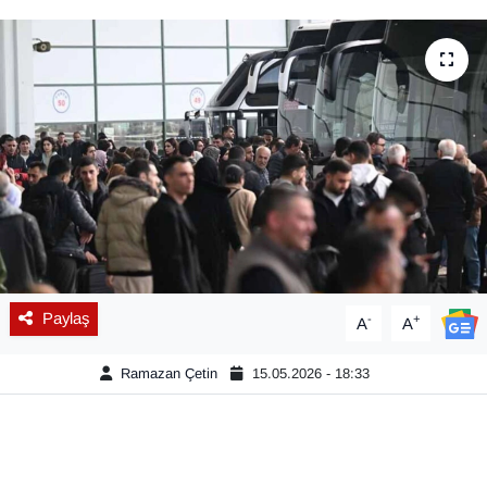
Diğer
DÜNYA
EĞİTİM
EKONOMİ
Eleman
Emlak
Paylaş
-
+
A
A
En çok konuşulanlar
Ramazan Çetin
15.05.2026 - 18:33
GENEL
Güncel