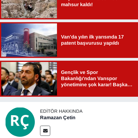
mahsur kaldı!
Van'da yılın ilk yarısında 17
patent başvurusu yapıldı
Gençlik ve Spor
Bakanlığı'ndan Vanspor
yönetimine şok karar! Başkan
Şahin Aslan görevden alındı!
EDITÖR HAKKINDA
Ramazan Çetin