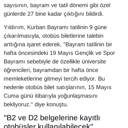
KURDÎ
sayısının, bayram ve tatil dönemi gibi özel
günlerde 27 bine kadar çıktığını bildirdi.
MAGAZİN
Yıldırım, Kurban Bayramı tatilinin 9 güne
MEDYA
çıkarılmasıyla, otobüs biletlerine talebin
arttığına işaret ederek, "Bayram tatilinin bir
ONE EKONOMİ
hafta öncesindeki 19 Mayıs Gençlik ve Spor
POLİTİKA
Bayramı sebebiyle de özellikle üniversite
öğrencileri, bayramdan bir hafta önce
Resmi İlanlar
memleketlerine gitmeyi tercih ediyor. Bu
nedenle otobüs bilet satışlarının, 15 Mayıs
RÖPORTAJ
Cuma günü itibarıyla yoğunlaşmasını
SAĞLIK
bekliyoruz." diye konuştu.
"B2 ve D2 belgelerine kayıtlı
Seri İlan
otobüsler kullanılabilecek"