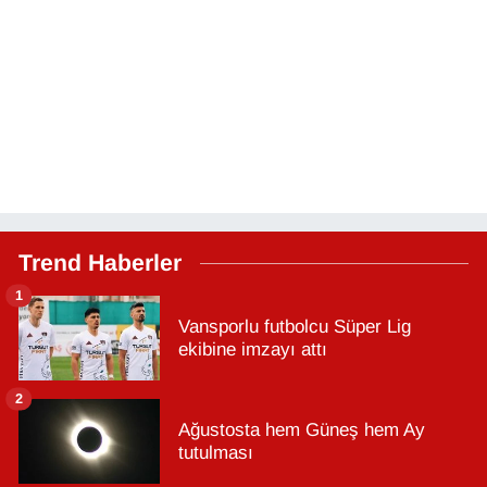
Trend Haberler
1
Vansporlu futbolcu Süper Lig
ekibine imzayı attı
2
Ağustosta hem Güneş hem Ay
tutulması