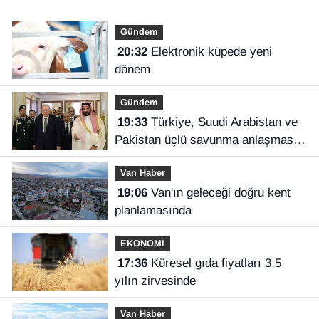
Gündem
20:32
Elektronik küpede yeni
dönem
Gündem
19:33
Türkiye, Suudi Arabistan ve
Pakistan üçlü savunma anlaşması
imzaladı
Van Haber
19:06
Van'ın geleceği doğru kent
planlamasında
EKONOMİ
17:36
Küresel gıda fiyatları 3,5
yılın zirvesinde
Van Haber