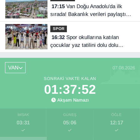
17:15
Van Doğu Anadolu'da ilk
sırada! Bakanlık verileri paylaştı…
SPOR
16:32
Spor okullarına katılan
çocuklar yaz tatilini dolu dolu
geçiriyor
VAN
07.08.2026
SONRAKI VAKTE KALAN
01:37:51
Akşam Namazı
İMSAK
GÜNEŞ
ÖĞLE
03:31
05:06
12:17