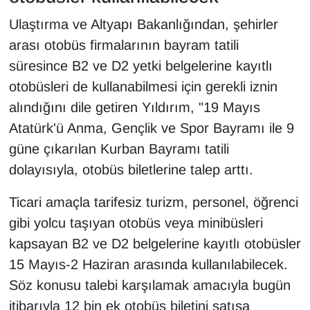
Sinema - TV
Ulaştırma ve Altyapı Bakanlığından, şehirler
arası otobüs firmalarının bayram tatili
SİYASET
süresince B2 ve D2 yetki belgelerine kayıtlı
SPOR
otobüsleri de kullanabilmesi için gerekli iznin
alındığını dile getiren Yıldırım, "19 Mayıs
TEBRİK
Atatürk'ü Anma, Gençlik ve Spor Bayramı ile 9
güne çıkarılan Kurban Bayramı tatili
TEKNOLOJİ
dolayısıyla, otobüs biletlerine talep arttı.
Turizm
Ticari amaçla tarifesiz turizm, personel, öğrenci
gibi yolcu taşıyan otobüs veya minibüsleri
VAN'DA SPOR
kapsayan B2 ve D2 belgelerine kayıtlı otobüsler
Vasıta
15 Mayıs-2 Haziran arasında kullanılabilecek.
Söz konusu talebi karşılamak amacıyla bugün
YAŞAM
itibarıyla 12 bin ek otobüs biletini satışa