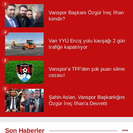
3
Vanspor Başkanı Özgür İreç İlhan
kimdir?
4
Van YYÜ Erciş yolu kavşağı 2 gün
trafiğe kapatılıyor
5
Vanspor'a TFF'den şok puan silme
cezası!
6
Şahin Aslan, Vanspor Başkanlığını
Özgür İreç İlhan'a Devretti
Son Haberler