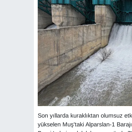
KURDÎ
MAGAZİN
MEDYA
ONE EKONOMİ
POLİTİKA
Resmi İlanlar
RÖPORTAJ
SAĞLIK
Son yıllarda kuraklıktan olumsuz etk
Seri İlan
yükselen Muş'taki Alparslan-1 Baraj