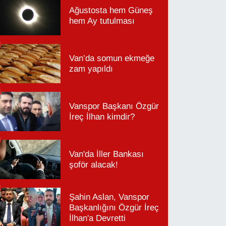
Ağustosta hem Güneş
hem Ay tutulması
Van’da somun ekmeğe
zam yapıldı
Vanspor Başkanı Özgür
İreç İlhan kimdir?
Van'da İller Bankası
şoför alacak!
Şahin Aslan, Vanspor
Başkanlığını Özgür İreç
İlhan'a Devretti