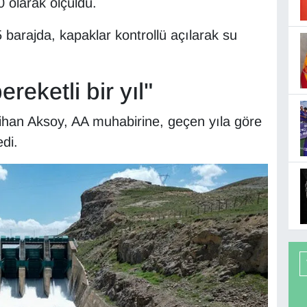
0 olarak ölçüldü.
 barajda, kapaklar kontrollü açılarak su
reketli bir yıl"
ihan Aksoy, AA muhabirine, geçen yıla göre
edi.