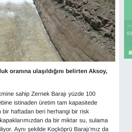
İM
03
uk oranına ulaşıldığını belirten Aksoy,
mine sahip Zernek Barajı yüzde 100
alebine istinaden üretim tam kapasitede
ir haftadan beri herhangi bir risk
apaklarımızdan da bir miktar su, sulama
iliyor. Aynı şekilde Koçköprü Barajı'mız da