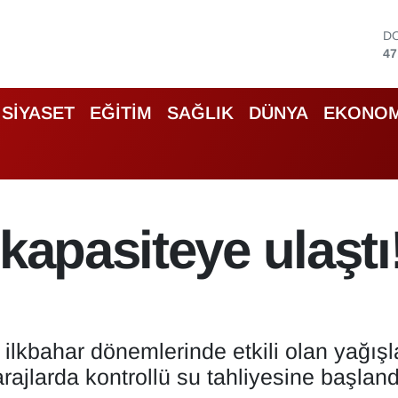
D
47
E
55
S
64
SİYASET
EĞİTİM
SAĞLIK
DÜNYA
EKONOM
G
66
B
13
B
64
 kapasiteye ulaştı
ilkbahar dönemlerinde etkili olan yağışla
rajlarda kontrollü su tahliyesine başland