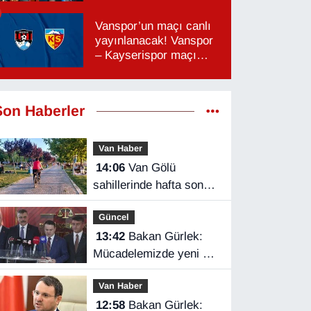
Vanspor’un maçı canlı
yayınlanacak! Vanspor
– Kayserispor maçı
hangi kanalda, saat
kaçta?
Son Haberler
Van Haber
14:06
Van Gölü
sahillerinde hafta sonu
yoğunluğu
Güncel
13:42
Bakan Gürlek:
Mücadelemizde yeni bir
boyuta geçeceğiz
Van Haber
12:58
Bakan Gürlek: