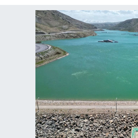
Diğer
DÜNYA
EĞİTİM
EKONOMİ
Eleman
Emlak
En çok konuşulanlar
GENEL
Güncel