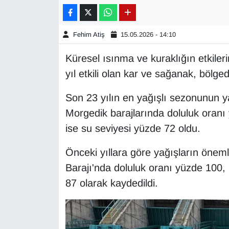
Gündem
Fehim Atiş
15.05.2026 - 14:10
Haber
Küresel ısınma ve kuraklığın etkiler
yıl etkili olan kar ve sağanak, bölged
HABERDE İNSAN
Son 23 yılın en yağışlı sezonunun 
İngilizce
Morgedik barajlarında doluluk oranı
ise su seviyesi yüzde 72 oldu.
Kadın
Önceki yıllara göre yağışların önemli
Kamu Alımları
Barajı'nda doluluk oranı yüzde 100
Kim Kimdir?
87 olarak kaydedildi.
Kültür & Sanat