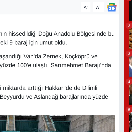
-
+
A
A
2
inin hissedildiği Doğu Anadolu Bölgesi'nde bu
eki 9 baraj için umut oldu.
3
yaşandığı Van'da Zernek, Koçköprü ve
 yüzde 100'e ulaştı, Sarımehmet Barajı'nda
4
 miktarda arttığı Hakkari'de de Dilimli
, Beyyurdu ve Aslandağ barajlarında yüzde
5