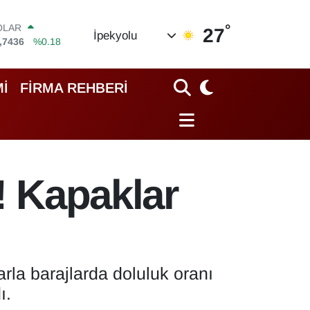
OLAR
,7436
%0.18
°
27
URO
İpekyolu
,2510
%0.32
TERLİN
,4811
%0.38
İ
FİRMA REHBERİ
RAM ALTIN
60.55
%0
İST100
.779
%-14
ITCOIN
.840,97
%-0.15
! Kapaklar
rla barajlarda doluluk oranı
ı.