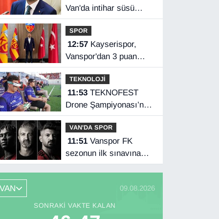
Van'da intihar süsü
verilen olay aydınlatıldı
SPOR
12:57
Kayserispor,
Vanspor'dan 3 puan
istiyor
TEKNOLOJİ
11:53
TEKNOFEST
Drone Şampiyonası’nda
ilk etap Şırnak’ta
VAN'DA SPOR
başladı
11:51
Vanspor FK
sezonun ilk sınavına
çıkıyor
VAN
09.08.2026
SONRAKI VAKTE KALAN