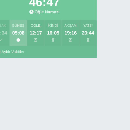
46:45
Öğle Namazı
SAK
GÜNEŞ
ÖĞLE
İKINDI
AKŞAM
YATSI
:34
05:08
12:17
16:05
19:16
20:44
Aylık Vakitler