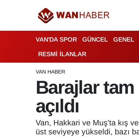
3.SAYFA
Van Nöbetçi Eczaneler
VAN'DA SPOR
GÜNCEL
GENEL
ASAYİŞ
Van Hava Durumu
RESMİ İLANLAR
BİLİM VE TEKNOLOJİ
Van Namaz Vakitleri
Biyografi
Van Trafik Yoğunluk Haritası
VAN HABER
Barajlar tam
Bölge Haberleri
Süper Lig Puan Durumu ve Fikstür
açıldı
ÇEVRE
Tüm Manşetler
Deprem
Son Dakika Haberleri
Van, Hakkari ve Muş'ta kış ve 
üst seviyeye yükseldi, bazı ba
Dernekler, Odalar
Haber Arşivi