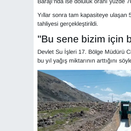
Barajı'nda ise doluluk oranı yüzde 7
Sinema - TV
Yıllar sonra tam kapasiteye ulaşan 5
SİYASET
tahliyesi gerçekleştirildi.
SPOR
"Bu sene bizim için be
TEBRİK
Devlet Su İşleri 17. Bölge Müdürü C
bu yıl yağış miktarının arttığını söyl
TEKNOLOJİ
Turizm
VAN'DA SPOR
Vasıta
YAŞAM