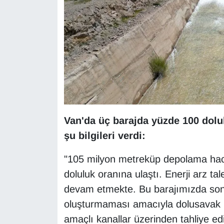
YEREL
Van'da üç barajda yüzde 100 dolul
şu bilgileri verdi:
"105 milyon metreküp depolama hac
doluluk oranına ulaştı. Enerji arz t
devam etmekte. Bu barajımızda son b
oluşturmaması amacıyla dolusavak k
amaçlı kanallar üzerinden tahliye ed