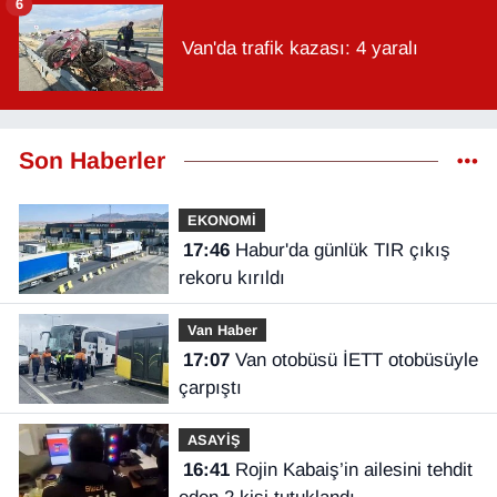
6
Van'da trafik kazası: 4 yaralı
Son Haberler
EKONOMİ
17:46
Habur'da günlük TIR çıkış
rekoru kırıldı
Van Haber
17:07
Van otobüsü İETT otobüsüyle
çarpıştı
ASAYİŞ
16:41
Rojin Kabaiş’in ailesini tehdit