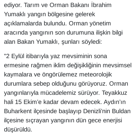
KURDÎ
ediyor. Tarım ve Orman Bakanı İbrahim
Yumaklı yangın bölgesine gelerek
MAGAZİN
açıklamalarda bulundu. Orman yönetim
aracında yangının son durumuna ilişkin bilgi
MEDYA
alan Bakan Yumaklı, şunları söyledi:
ONE EKONOMİ
"2 Eylül itibarıyla yaz mevsiminin sona
POLİTİKA
ermesine rağmen iklim değişikliğinin mevsimsel
kaymalara ve öngörülemez meteorolojik
Resmi İlanlar
durumlara sebep olduğunu görüyoruz. Orman
yangınlarıyla mücadelemiz sürüyor. Teyakkuz
RÖPORTAJ
hali 15 Ekim’e kadar devam edecek. Aydın’ın
Buharkent ilçesinde başlayıp Denizli’nin Buldan
SAĞLIK
ilçesine sıçrayan yangının dün gece enerjisi
Seri İlan
düşürüldü.