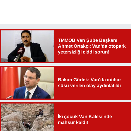
TMMOB Van Şube Başkanı
Ahmet Ortakçı: Van’da otopark
yetersizliği ciddi sorun!
Bakan Gürlek: Van'da intihar
süsü verilen olay aydınlatıldı
İki çocuk Van Kalesi'nde
mahsur kaldı!