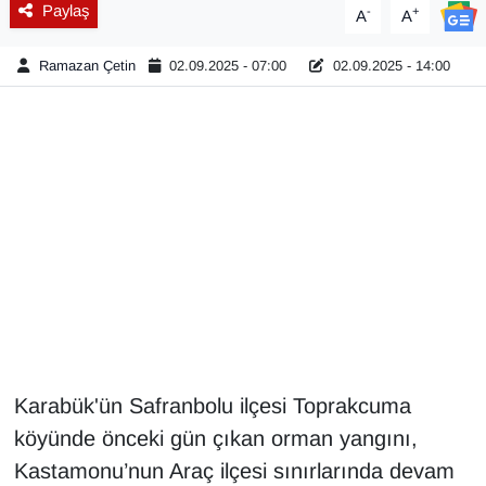
Paylaş
-
+
A
A
Gündem
Ramazan Çetin
02.09.2025 - 07:00
02.09.2025 - 14:00
Haber
HABERDE İNSAN
İngilizce
Kadın
Kamu Alımları
Kim Kimdir?
Karabük'ün Safranbolu ilçesi Toprakcuma
köyünde önceki gün çıkan orman yangını,
Kültür & Sanat
Kastamonu’nun Araç ilçesi sınırlarında devam