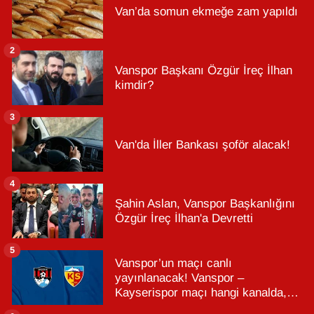
Van’da somun ekmeğe zam yapıldı
2
Vanspor Başkanı Özgür İreç İlhan
kimdir?
3
Van'da İller Bankası şoför alacak!
4
Şahin Aslan, Vanspor Başkanlığını
Özgür İreç İlhan'a Devretti
5
Vanspor’un maçı canlı
yayınlanacak! Vanspor –
Kayserispor maçı hangi kanalda,
saat kaçta?