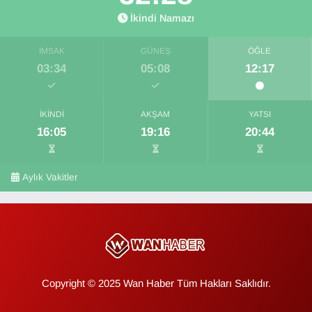
İkindi Namazı
İMSAK
GÜNEŞ
ÖĞLE
03:34
05:08
12:17
İKINDI
AKŞAM
YATSI
16:05
19:16
20:44
Aylık Vakitler
Copyright © 2025 Wan Haber Tüm Hakları Saklıdır.