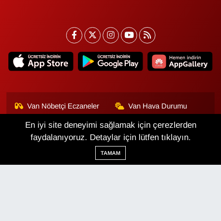
Van Nöbetçi Eczaneler
Van Hava Durumu
En iyi site deneyimi sağlamak için çerezlerden
Van Namaz Vakitleri
Van Trafik Yoğunluk
Haritası
faydalanıyoruz. Detaylar için lütfen tıklayın.
TAMAM
Puan Durumu ve Fikstür
Tüm Manşetler
Son Dakika Haberleri
Haber Arşivi
Van Haber
Çerez Politikası
Gizlilik Politikası