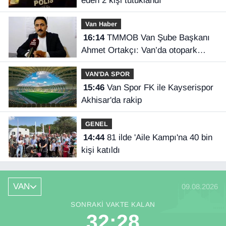
eden 2 kişi tutuklandı
Van Haber
16:14
TMMOB Van Şube Başkanı
Ahmet Ortakçı: Van’da otopark
yetersizliği ciddi sorun!
VAN'DA SPOR
15:46
Van Spor FK ile Kayserispor
Akhisar'da rakip
GENEL
14:44
81 ilde 'Aile Kampı'na 40 bin
kişi katıldı
VAN
09.08.2026
SONRAKI VAKTE KALAN
32:28