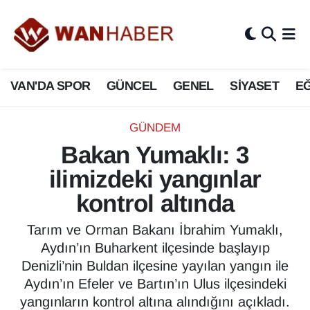
3.SAYFA
Van Nöbetçi Eczaneler
VAN'DA SPOR
GÜNCEL
GENEL
SİYASET
EĞ
ASAYİŞ
Van Hava Durumu
BİLİM VE TEKNOLOJİ
Van Namaz Vakitleri
GÜNDEM
Bakan Yumaklı: 3
Biyografi
Van Trafik Yoğunluk Haritası
ilimizdeki yangınlar
Bölge Haberleri
Süper Lig Puan Durumu ve Fikstür
kontrol altında
ÇEVRE
Tüm Manşetler
Tarım ve Orman Bakanı İbrahim Yumaklı,
Aydın’ın Buharkent ilçesinde başlayıp
Deprem
Son Dakika Haberleri
Denizli’nin Buldan ilçesine yayılan yangın ile
Aydın’ın Efeler ve Bartın’ın Ulus ilçesindeki
Dernekler, Odalar
Haber Arşivi
yangınların kontrol altına alındığını açıkladı.