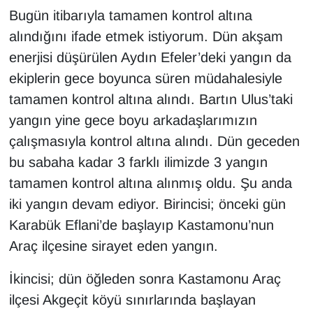
Sinema - TV
Bugün itibarıyla tamamen kontrol altına
alındığını ifade etmek istiyorum. Dün akşam
SİYASET
enerjisi düşürülen Aydın Efeler’deki yangın da
ekiplerin gece boyunca süren müdahalesiyle
SPOR
tamamen kontrol altına alındı. Bartın Ulus’taki
TEBRİK
yangın yine gece boyu arkadaşlarımızın
çalışmasıyla kontrol altına alındı. Dün geceden
TEKNOLOJİ
bu sabaha kadar 3 farklı ilimizde 3 yangın
tamamen kontrol altına alınmış oldu. Şu anda
Turizm
iki yangın devam ediyor. Birincisi; önceki gün
Karabük Eflani’de başlayıp Kastamonu’nun
VAN'DA SPOR
Araç ilçesine sirayet eden yangın.
Vasıta
İkincisi; dün öğleden sonra Kastamonu Araç
YAŞAM
ilçesi Akgeçit köyü sınırlarında başlayan