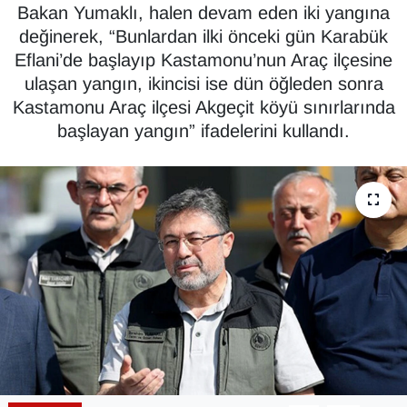
Bakan Yumaklı, halen devam eden iki yangına
Diğer
değinerek, “Bunlardan ilki önceki gün Karabük
Eflani’de başlayıp Kastamonu’nun Araç ilçesine
DÜNYA
ulaşan yangın, ikincisi ise dün öğleden sonra
Kastamonu Araç ilçesi Akgeçit köyü sınırlarında
EĞİTİM
başlayan yangın” ifadelerini kullandı.
EKONOMİ
Eleman
Emlak
En çok konuşulanlar
GENEL
Güncel