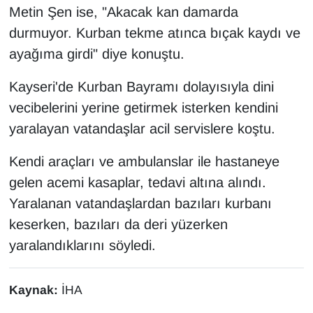
KURDÎ
Metin Şen ise, "Akacak kan damarda
durmuyor. Kurban tekme atınca bıçak kaydı ve
MAGAZİN
ayağıma girdi" diye konuştu.
MEDYA
Kayseri'de Kurban Bayramı dolayısıyla dini
vecibelerini yerine getirmek isterken kendini
ONE EKONOMİ
yaralayan vatandaşlar acil servislere koştu.
POLİTİKA
Kendi araçları ve ambulanslar ile hastaneye
gelen acemi kasaplar, tedavi altına alındı.
Resmi İlanlar
Yaralanan vatandaşlardan bazıları kurbanı
RÖPORTAJ
keserken, bazıları da deri yüzerken
yaralandıklarını söyledi.
SAĞLIK
Seri İlan
Kaynak:
İHA