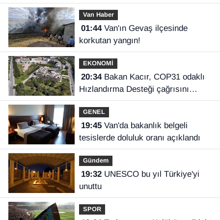
Van Haber
01:44
Van'ın Gevaş ilçesinde
korkutan yangın!
EKONOMİ
20:34
Bakan Kacır, COP31 odaklı
Hızlandırma Desteği çağrısını
açıkladı
GENEL
19:45
Van'da bakanlık belgeli
tesislerde doluluk oranı açıklandı
Gündem
19:32
UNESCO bu yıl Türkiye'yi
unuttu
SPOR