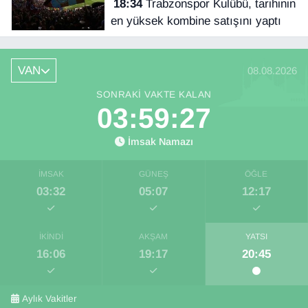
18:34
Trabzonspor Kulübü, tarihinin
en yüksek kombine satışını yaptı
VAN
08.08.2026
SONRAKI VAKTE KALAN
03:59:27
İmsak Namazı
İMSAK
GÜNEŞ
ÖĞLE
03:32
05:07
12:17
İKINDI
AKŞAM
YATSI
16:06
19:17
20:45
Aylık Vakitler