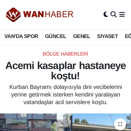
3.SAYFA
Van Nöbetçi Eczaneler
VAN'DA SPOR
GÜNCEL
GENEL
SİYASET
EĞ
ASAYİŞ
Van Hava Durumu
BİLİM VE TEKNOLOJİ
Van Namaz Vakitleri
BÖLGE HABERLERI
Acemi kasaplar hastaneye
Biyografi
Van Trafik Yoğunluk Haritası
koştu!
Bölge Haberleri
Süper Lig Puan Durumu ve Fikstür
Kurban Bayramı dolayısıyla dini vecibelerini
yerine getirmek isterken kendini yaralayan
ÇEVRE
Tüm Manşetler
vatandaşlar acil servislere koştu.
Deprem
Son Dakika Haberleri
Dernekler, Odalar
Haber Arşivi