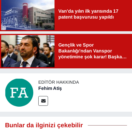
YEREL
Van'da yılın ilk yarısında 17
patent başvurusu yapıldı
Gençlik ve Spor
Bakanlığı'ndan Vanspor
yönetimine şok karar! Başkan
Şahin Aslan görevden alındı!
EDITÖR HAKKINDA
Fehim Atiş
Bunlar da ilginizi çekebilir