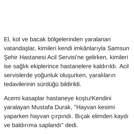
Gündem
Haber
El, kol ve bacak bölgelerinden yaralanan
HABERDE İNSAN
vatandaşlar, kimileri kendi imkânlarıyla Samsun
Şehir Hastanesi Acil Servisi'ne gelirken, kimileri
İngilizce
ise sağlık ekiplerince hastanelere kaldırıldı. Acil
servislerde yoğunluk oluşurken, yaralıların
Kadın
tedavilerinin sürdüğü bildirildi.
Kamu Alımları
Acemi kasaplar hastaneye koştu!Kendini
Kim Kimdir?
yaralayan Mustafa Durak, "Hayvan kesimi
yaparken hayvan çırpındı. Bıçak elimden kaydı
Kültür & Sanat
ve baldırıma saplandı" dedi.