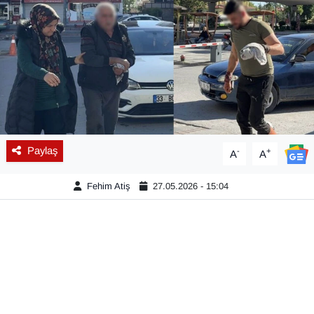
Diğer
DÜNYA
EĞİTİM
EKONOMİ
Paylaş
-
+
A
A
Eleman
Fehim Atiş
27.05.2026 - 15:04
Emlak
En çok konuşulanlar
GENEL
Güncel