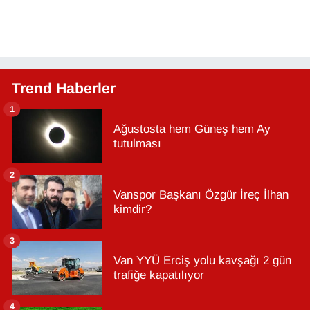
Trend Haberler
1
Ağustosta hem Güneş hem Ay
tutulması
2
Vanspor Başkanı Özgür İreç İlhan
kimdir?
3
Van YYÜ Erciş yolu kavşağı 2 gün
trafiğe kapatılıyor
4