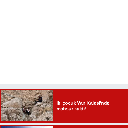
Sinema - TV
SİYASET
SPOR
TEBRİK
TEKNOLOJİ
Turizm
VAN'DA SPOR
İki çocuk Van Kalesi'nde
Vasıta
mahsur kaldı!
YAŞAM