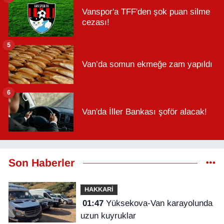
Vanspor'a TFF'den şok puan silme
cezası!
5
Van’da somun ekmeğe zam yapıldı
6
Van'da İller Bankası şoför alacak!
Son Haberler
HAKKARİ
01:47
Yüksekova-Van karayolunda
uzun kuyruklar