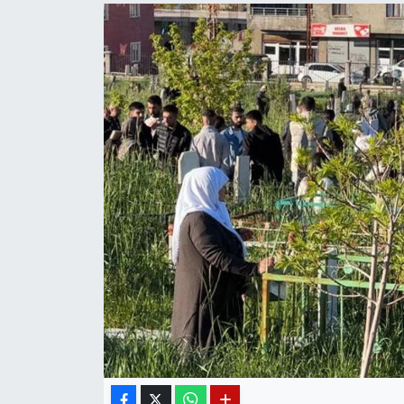
Diğer
DÜNYA
EĞİTİM
EKONOMİ
Eleman
Emlak
En çok konuşulanlar
GENEL
Güncel