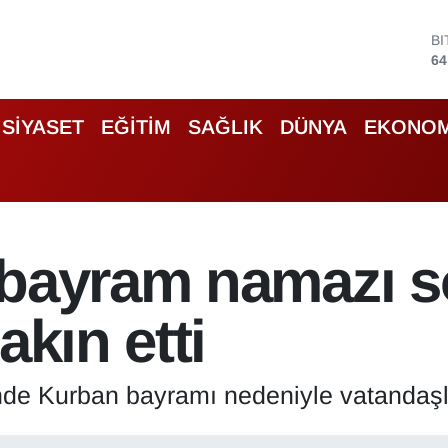
D
47
E
55
S
SİYASET
EĞİTİM
SAĞLIK
DÜNYA
EKONOM
64
G
66
B
13
B
 bayram namazı s
64
akın etti
de Kurban bayramı nedeniyle vatandaşlar