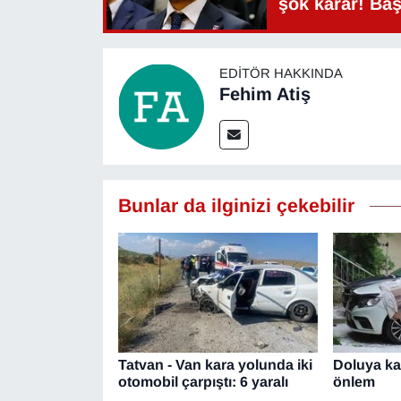
şok karar! Ba
EDITÖR HAKKINDA
Fehim Atiş
Bunlar da ilginizi çekebilir
Tatvan - Van kara yolunda iki
Doluya kar
otomobil çarpıştı: 6 yaralı
önlem