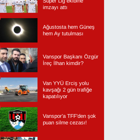
Süper Lig ekibine
imzayı attı
Ağustosta hem Güneş
hem Ay tutulması
Vanspor Başkanı Özgür
İreç İlhan kimdir?
Van YYÜ Erciş yolu
kavşağı 2 gün trafiğe
kapatılıyor
Vanspor'a TFF'den şok
puan silme cezası!