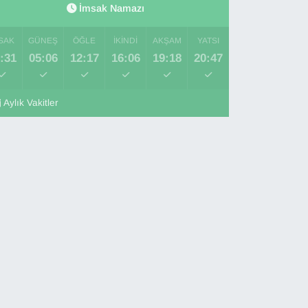
İmsak Namazı
SAK
GÜNEŞ
ÖĞLE
İKINDI
AKŞAM
YATSI
:31
05:06
12:17
16:06
19:18
20:47
Aylık Vakitler