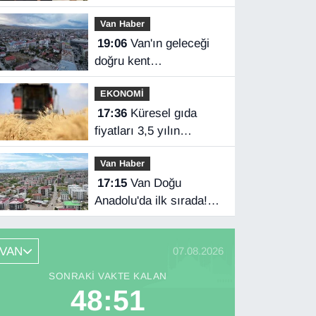
üçlü savunma
Van Haber
anlaşması imzaladı
19:06
Van'ın geleceği
doğru kent
planlamasında
EKONOMİ
17:36
Küresel gıda
fiyatları 3,5 yılın
zirvesinde
Van Haber
17:15
Van Doğu
Anadolu'da ilk sırada!
Bakanlık verileri
paylaştı…
VAN
07.08.2026
SONRAKI VAKTE KALAN
48:50