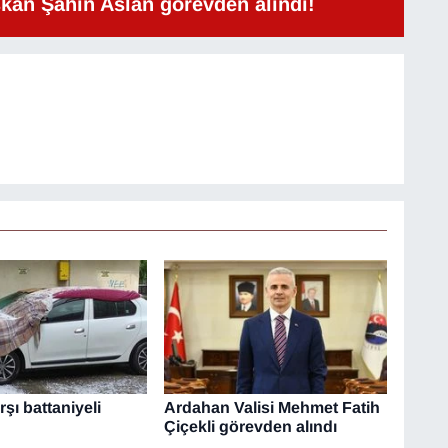
şkan Şahin Aslan görevden alındı!
şı battaniyeli
Ardahan Valisi Mehmet Fatih
Çiçekli görevden alındı