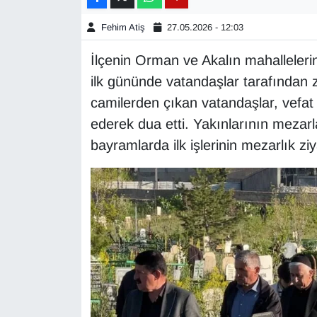
Fehim Atiş
27.05.2026 - 12:03
Gündem
İlçenin Orman ve Akalın mahalleler
Haber
ilk gününde vatandaşlar tarafından 
camilerden çıkan vatandaşlar, vefat 
HABERDE İNSAN
ederek dua etti. Yakınlarının mezar
İngilizce
bayramlarda ilk işlerinin mezarlık z
Kadın
Kamu Alımları
Kim Kimdir?
Kültür & Sanat