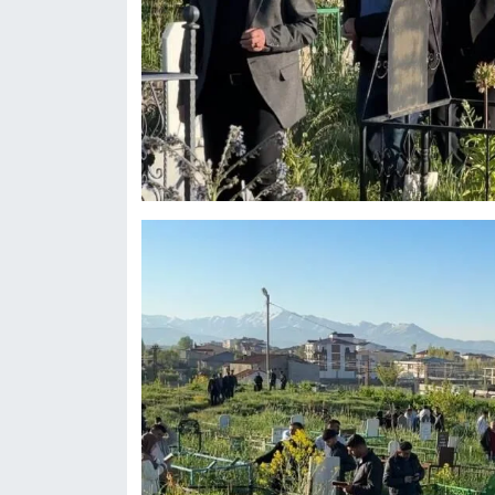
KURDÎ
MAGAZİN
MEDYA
ONE EKONOMİ
POLİTİKA
Resmi İlanlar
RÖPORTAJ
SAĞLIK
Seri İlan