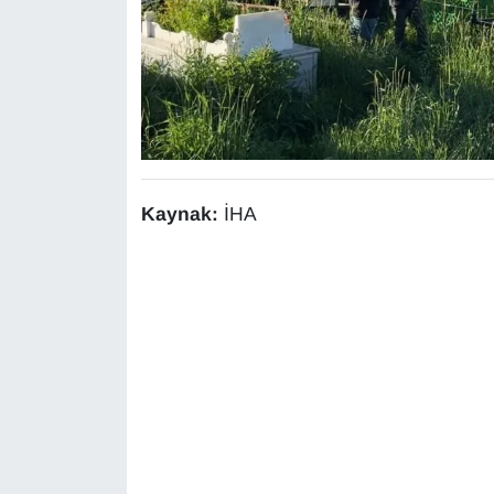
Sinema - TV
SİYASET
SPOR
TEBRİK
Kaynak:
İHA
TEKNOLOJİ
Turizm
VAN'DA SPOR
Vasıta
YAŞAM