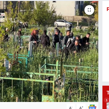
1
-
+
A
A