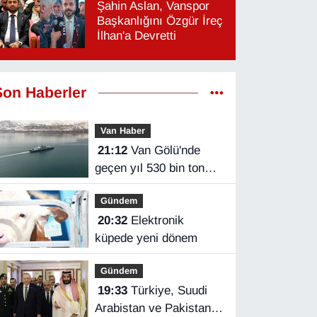
Şahin Aslan, Vanspor
Başkanlığını Özgür İreç
İlhan'a Devretti
Son Haberler
Van Haber
21:12
Van Gölü'nde
geçen yıl 530 bin ton
yük taşındı
Gündem
20:32
Elektronik
küpede yeni dönem
Gündem
19:33
Türkiye, Suudi
Arabistan ve Pakistan