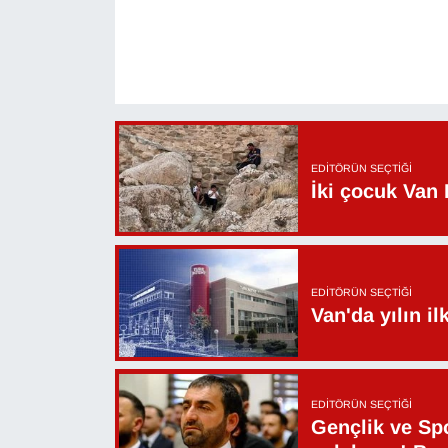
YEREL
EDITÖRÜN SEÇTIĞI
İki çocuk Van 
EDITÖRÜN SEÇTIĞI
Van'da yılın i
EDITÖRÜN SEÇTIĞI
Gençlik ve Sp