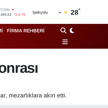
°
OLAR
28
İpekyolu
,7069
%0.17
URO
,0265
%0.01
TERLİN
İ
FİRMA REHBERİ
,1897
%0.02
RAM ALTIN
18.49
%2.12
İST100
.887
%64
ITCOIN
onrası
.360,53
%-0.76
, mezarlıklara akın etti.