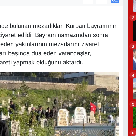
2
inde bulunan mezarlıklar, Kurban bayramının
ziyaret edildi. Bayram namazından sonra
eden yakınlarının mezarlarını ziyaret
3
ları başında dua eden vatandaşlar,
iyareti yapmak olduğunu aktardı.
4
5
6