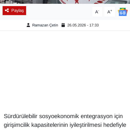
Paylaş
-
+
A
A
Gündem
Ramazan Çetin
26.05.2026 - 17:33
Haber
HABERDE İNSAN
İngilizce
Kadın
Kamu Alımları
Kim Kimdir?
Sürdürülebilir sosyoekonomik entegrasyon için
Kültür & Sanat
girişimcilik kapasitelerinin iyileştirilmesi hedefiyle