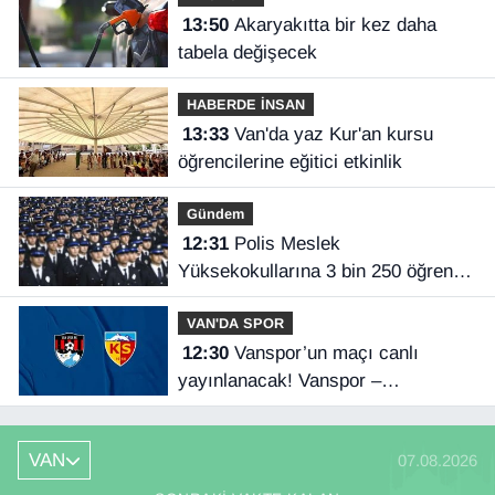
13:50
Akaryakıtta bir kez daha
tabela değişecek
HABERDE İNSAN
13:33
Van'da yaz Kur'an kursu
öğrencilerine eğitici etkinlik
Gündem
12:31
Polis Meslek
Yüksekokullarına 3 bin 250 öğrenci
alınacak
VAN'DA SPOR
12:30
Vanspor’un maçı canlı
yayınlanacak! Vanspor –
Kayserispor maçı hangi kanalda,
saat kaçta?
VAN
07.08.2026