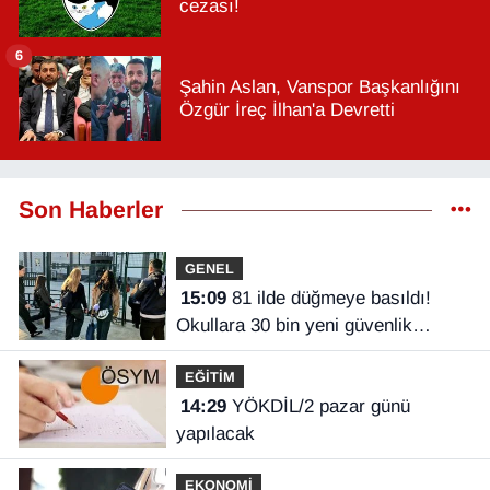
cezası!
6
Şahin Aslan, Vanspor Başkanlığını
Özgür İreç İlhan'a Devretti
Son Haberler
GENEL
15:09
81 ilde düğmeye basıldı!
Okullara 30 bin yeni güvenlik
görevlisi
EĞİTİM
14:29
YÖKDİL/2 pazar günü
yapılacak
EKONOMİ