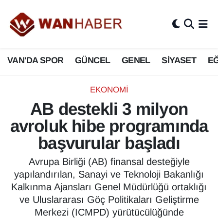
3.SAYFA
Van Nöbetçi Eczaneler
VAN'DA SPOR
GÜNCEL
GENEL
SİYASET
EĞ
ASAYİŞ
Van Hava Durumu
BİLİM VE TEKNOLOJİ
Van Namaz Vakitleri
EKONOMİ
AB destekli 3 milyon
Biyografi
Van Trafik Yoğunluk Haritası
avroluk hibe programında
Bölge Haberleri
Süper Lig Puan Durumu ve Fikstür
başvurular başladı
ÇEVRE
Tüm Manşetler
Avrupa Birliği (AB) finansal desteğiyle
yapılandırılan, Sanayi ve Teknoloji Bakanlığı
Deprem
Son Dakika Haberleri
Kalkınma Ajansları Genel Müdürlüğü ortaklığı
ve Uluslararası Göç Politikaları Geliştirme
Dernekler, Odalar
Haber Arşivi
Merkezi (ICMPD) yürütücülüğünde