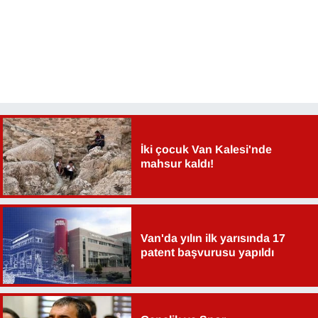
İki çocuk Van Kalesi'nde
mahsur kaldı!
Van'da yılın ilk yarısında 17
patent başvurusu yapıldı