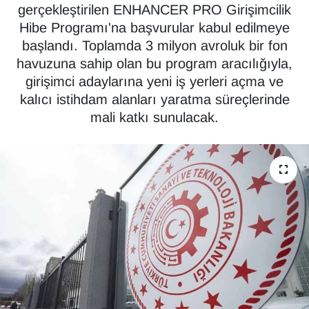
gerçekleştirilen ENHANCER PRO Girişimcilik
Diğer
Hibe Programı'na başvurular kabul edilmeye
başlandı. Toplamda 3 milyon avroluk bir fon
DÜNYA
havuzuna sahip olan bu program aracılığıyla,
girişimci adaylarına yeni iş yerleri açma ve
EĞİTİM
kalıcı istihdam alanları yaratma süreçlerinde
mali katkı sunulacak.
EKONOMİ
Eleman
Emlak
En çok konuşulanlar
GENEL
Güncel