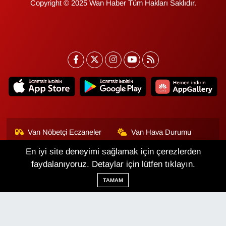
Copyright © 2025 Wan Haber Tüm Hakları Saklıdır.
Van Nöbetçi Eczaneler
Van Hava Durumu
En iyi site deneyimi sağlamak için çerezlerden
Van Namaz Vakitleri
Van Trafik Yoğunluk
Haritası
faydalanıyoruz. Detaylar için lütfen tıklayın.
TAMAM
Puan Durumu ve Fikstür
Tüm Manşetler
Son Dakika Haberleri
Haber Arşivi