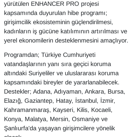
KURDÎ
yürütülen ENHANCER PRO projesi
kapsamında duyurulan hibe programı;
MAGAZİN
girişimcilik ekosisteminin güçlendirilmesi,
kadınların iş gücüne katılımının artırılması ve
MEDYA
yerel ekonomilerin desteklenmesini amaçlıyor.
ONE EKONOMİ
Programdan; Türkiye Cumhuriyeti
vatandaşlarının yanı sıra geçici koruma
POLİTİKA
altındaki Suriyeliler ve uluslararası koruma
Resmi İlanlar
kapsamındaki bireyler de yararlanabilecek.
Destekler; Adana, Adıyaman, Ankara, Bursa,
RÖPORTAJ
Elazığ, Gaziantep, Hatay, İstanbul, İzmir,
Kahramanmaraş, Kayseri, Kilis, Kocaeli,
SAĞLIK
Konya, Malatya, Mersin, Osmaniye ve
Seri İlan
Şanlıurfa'da yaşayan girişimcilere yönelik