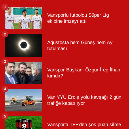
1
Vansporlu futbolcu Süper Lig
ekibine imzayı attı
2
Ağustosta hem Güneş hem Ay
tutulması
3
Vanspor Başkanı Özgür İreç İlhan
kimdir?
4
Van YYÜ Erciş yolu kavşağı 2 gün
trafiğe kapatılıyor
5
Vanspor'a TFF'den şok puan silme