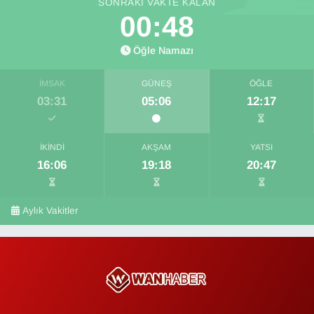
SONRAKI VAKTE KALAN
00:47
Öğle Namazı
İMSAK
GÜNEŞ
ÖĞLE
03:31
05:06
12:17
İKINDI
AKŞAM
YATSI
16:06
19:18
20:47
Aylık Vakitler