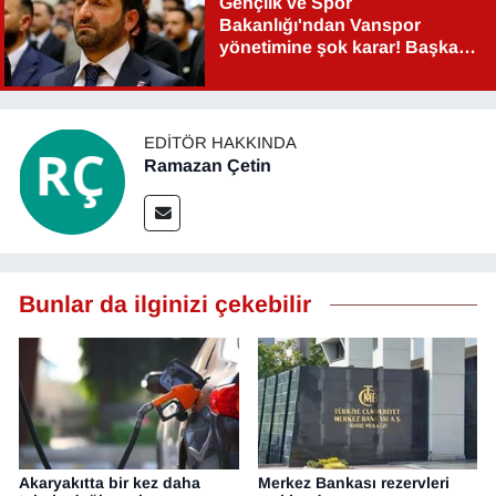
Gençlik ve Spor
Bakanlığı'ndan Vanspor
yönetimine şok karar! Başkan
Şahin Aslan görevden alındı!
EDITÖR HAKKINDA
Ramazan Çetin
Bunlar da ilginizi çekebilir
Akaryakıtta bir kez daha
Merkez Bankası rezervleri