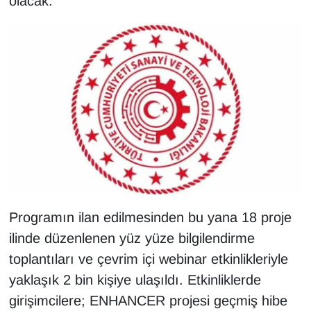
olacak.
Sinema - TV
SİYASET
SPOR
TEBRİK
TEKNOLOJİ
Turizm
Programın ilan edilmesinden bu yana 18 proje
VAN'DA SPOR
ilinde düzenlenen yüz yüze bilgilendirme
toplantıları ve çevrim içi webinar etkinlikleriyle
Vasıta
yaklaşık 2 bin kişiye ulaşıldı. Etkinliklerde
YAŞAM
girişimcilere; ENHANCER projesi geçmiş hibe