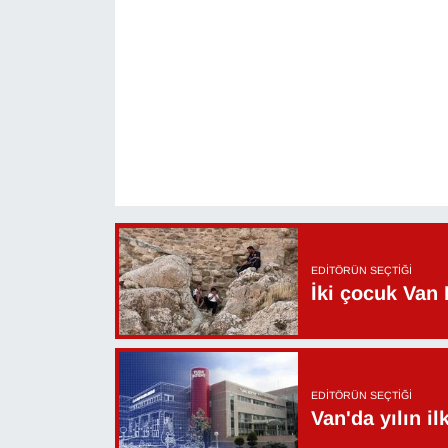
EDITÖRÜN SEÇTIĞI
İki çocuk Van 
EDITÖRÜN SEÇTIĞI
Van'da yılın i