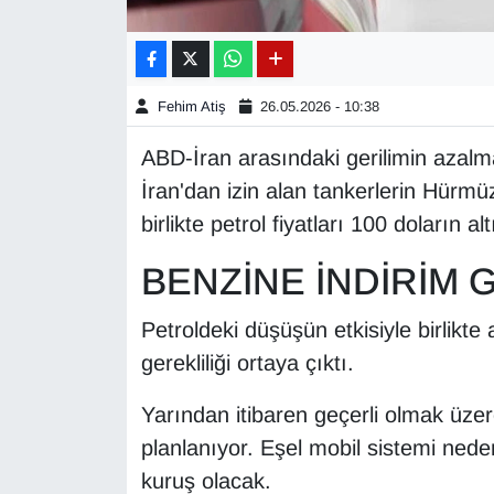
Gündem
Haber
Fehim Atiş
26.05.2026 - 10:38
ABD-İran arasındaki gerilimin azalm
HABERDE İNSAN
İran'dan izin alan tankerlerin Hür
İngilizce
birlikte petrol fiyatları 100 doların alt
BENZİNE İNDİRİM 
Kadın
Petroldeki düşüşün etkisiyle birlikte 
Kamu Alımları
gerekliliği ortaya çıktı.
Kim Kimdir?
Yarından itibaren geçerli olmak üzer
Kültür & Sanat
planlanıyor. Eşel mobil sistemi ned
kuruş olacak.