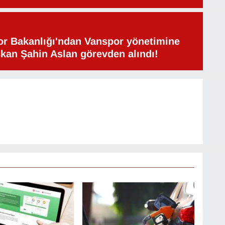
or Bakanlığı'ndan Vanspor yönetimine
şkan Şahin Aslan görevden alındı!