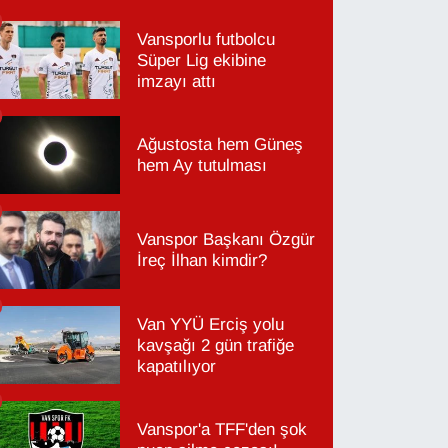
Vansporlu futbolcu
Süper Lig ekibine
imzayı attı
Ağustosta hem Güneş
hem Ay tutulması
Vanspor Başkanı Özgür
İreç İlhan kimdir?
Van YYÜ Erciş yolu
kavşağı 2 gün trafiğe
kapatılıyor
Vanspor'a TFF'den şok