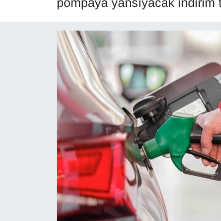
pompaya yansıyacak indirim t
Diğer
DÜNYA
EĞİTİM
EKONOMİ
Eleman
Emlak
En çok konuşulanlar
GENEL
Güncel