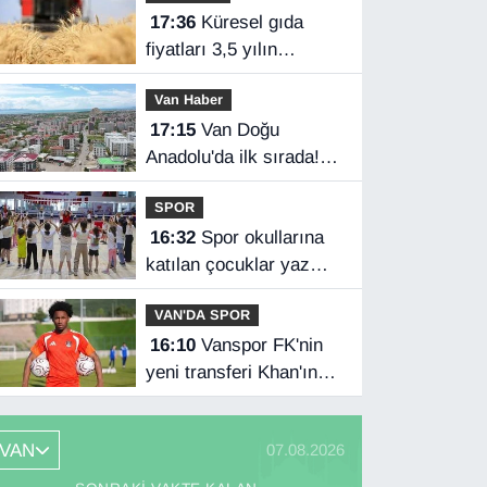
17:36
Küresel gıda
fiyatları 3,5 yılın
zirvesinde
Van Haber
17:15
Van Doğu
Anadolu'da ilk sırada!
Bakanlık verileri
SPOR
paylaştı…
16:32
Spor okullarına
katılan çocuklar yaz
tatilini dolu dolu
VAN'DA SPOR
geçiriyor
16:10
Vanspor FK'nin
yeni transferi Khan'ın
Türkiye mutluluğu
VAN
07.08.2026