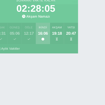
SONRAKI VAKTE KALAN
02:28:04
Akşam Namazı
SAK
GÜNEŞ
ÖĞLE
İKINDI
AKŞAM
YATSI
:31
05:06
12:17
16:06
19:18
20:47
Aylık Vakitler