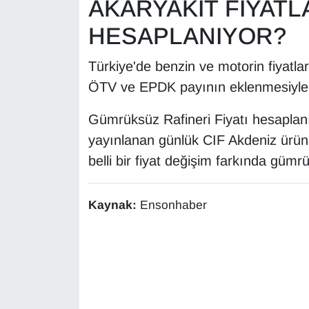
AKARYAKIT FİYATL
YEREL
HESAPLANIYOR?
Türkiye'de benzin ve motorin fiyatla
ÖTV ve EPDK payının eklenmesiyle KD
Gümrüksüz Rafineri Fiyatı hesaplanı
yayınlanan günlük CIF Akdeniz ürün f
belli bir fiyat değişim farkında gümrük
Kaynak:
Ensonhaber