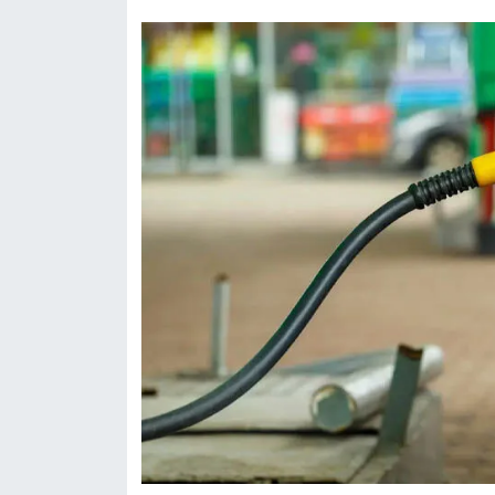
KURDÎ
MAGAZİN
MEDYA
ONE EKONOMİ
POLİTİKA
Resmi İlanlar
RÖPORTAJ
SAĞLIK
Seri İlan