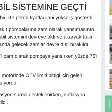
İL SİSTEMİNE GEÇTİ
likte petrol fiyatları ani yükseliş gösterdi.
aryakıt pompalarına zam olarak yansımasının
l sistemini devreye aldı ve akaryakıttaki
anda gelecek zamlar devre dışı bırakıldı.
i zam olarak pompaya yansırken yüzde 75'i
torinde ÖTV limiti bittiği için gelen
sıyordu.
flasyon süreci desteklenirken, enflasyon
ldi.