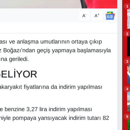
1
-
+
A
A
2
ası ve anlaşma umutlarının ortaya çıkıp
müz Boğazı'ndan geçiş yapmaya başlamasıyla
ına geriledi.
3
GELİYOR
akaryakıt fiyatlarına da indirim yapılması
4
e benzine 3,27 lira indirim yapılması
5
eniyle pompaya yansıyacak indirim tutarı 82