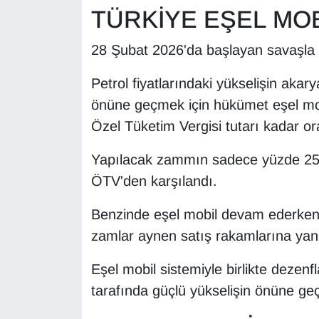
TÜRKİYE EŞEL MOB
Sinema - TV
SİYASET
28 Şubat 2026'da başlayan savaşla bir
Petrol fiyatlarındaki yükselişin ak
SPOR
önüne geçmek için hükümet eşel mobi
TEBRİK
Özel Tüketim Vergisi tutarı kadar or
TEKNOLOJİ
Yapılacak zammın sadece yüzde 25'
ÖTV'den karşılandı.
Turizm
Benzinde eşel mobil devam ederken mo
VAN'DA SPOR
zamlar aynen satış rakamlarına yan
Vasıta
Eşel mobil sistemiyle birlikte dezen
tarafında güçlü yükselişin önüne geçi
YAŞAM