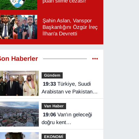
puan silme cezası!
Şahin Aslan, Vanspor
Başkanlığını Özgür İreç
İlhan'a Devretti
Son Haberler
Gündem
19:33
Türkiye, Suudi
Arabistan ve Pakistan
üçlü savunma
Van Haber
anlaşması imzaladı
19:06
Van'ın geleceği
doğru kent
planlamasında
EKONOMİ