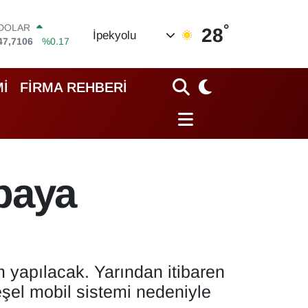
°
EURO
28
İpekyolu
55,1652
%0.27
STERLİN
64,4046
%0.35
GRAM ALTIN
İ
FİRMA REHBERİ
6618.49
%2.12
BİST100
13.773
%-19
BITCOIN
65.130,04
%1.2
DOLAR
paya
47,7106
%0.17
m yapılacak. Yarından itibaren
eşel mobil sistemi nedeniyle