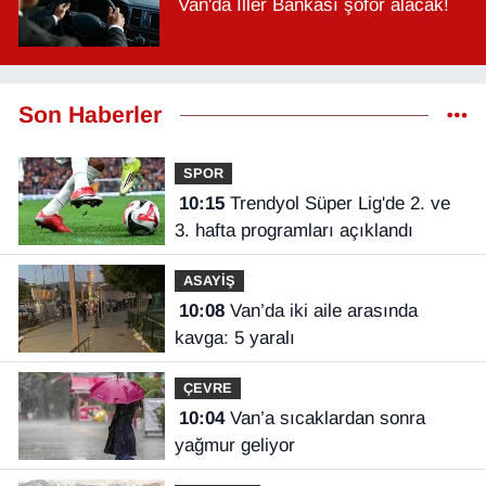
Van'da İller Bankası şoför alacak!
Son Haberler
SPOR
10:15
Trendyol Süper Lig'de 2. ve
3. hafta programları açıklandı
ASAYİŞ
10:08
Van’da iki aile arasında
kavga: 5 yaralı
ÇEVRE
10:04
Van’a sıcaklardan sonra
yağmur geliyor