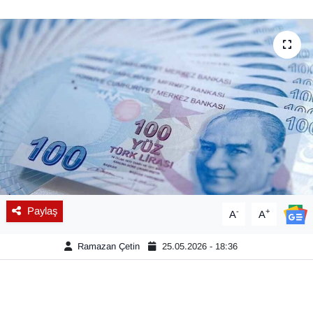
Diğer
DÜNYA
EĞİTİM
EKONOMİ
Eleman
Emlak
Paylaş
-
+
A
A
En çok konuşulanlar
Ramazan Çetin
25.05.2026 - 18:36
GENEL
Güncel