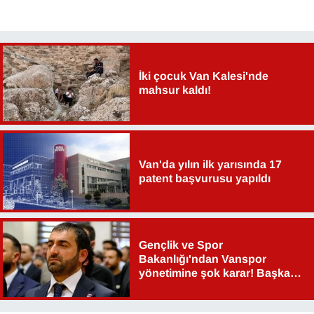
İki çocuk Van Kalesi'nde
mahsur kaldı!
Van'da yılın ilk yarısında 17
patent başvurusu yapıldı
Gençlik ve Spor
Bakanlığı'ndan Vanspor
yönetimine şok karar! Başkan
Şahin Aslan görevden alındı!