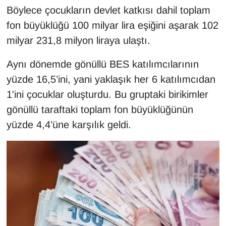
Sinema - TV
Böylece çocukların devlet katkısı dahil toplam
fon büyüklüğü 100 milyar lira eşiğini aşarak 102
SİYASET
milyar 231,8 milyon liraya ulaştı.
SPOR
Aynı dönemde gönüllü BES katılımcılarının
yüzde 16,5’ini, yani yaklaşık her 6 katılımcıdan
TEBRİK
1'ini çocuklar oluşturdu. Bu gruptaki birikimler
gönüllü taraftaki toplam fon büyüklüğünün
TEKNOLOJİ
yüzde 4,4’üne karşılık geldi.
Turizm
VAN'DA SPOR
Vasıta
YAŞAM