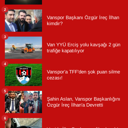
2
Vanspor Başkanı Özgür İreç İlhan
kimdir?
3
Van YYÜ Erciş yolu kavşağı 2 gün
trafiğe kapatılıyor
4
Vanspor'a TFF'den şok puan silme
cezası!
5
Şahin Aslan, Vanspor Başkanlığını
Özgür İreç İlhan'a Devretti
6