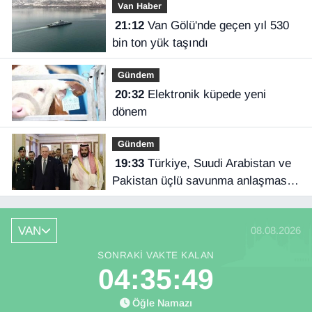
Van Haber
21:12
Van Gölü'nde geçen yıl 530
bin ton yük taşındı
Gündem
20:32
Elektronik küpede yeni
dönem
Gündem
19:33
Türkiye, Suudi Arabistan ve
Pakistan üçlü savunma anlaşması
imzaladı
VAN
08.08.2026
SONRAKI VAKTE KALAN
04:35:48
Öğle Namazı