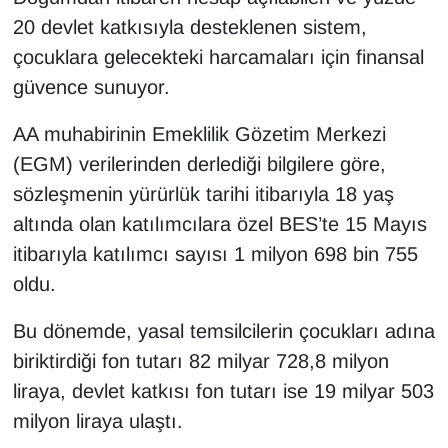
KURDÎ
20 devlet katkısıyla desteklenen sistem,
çocuklara gelecekteki harcamaları için finansal
MAGAZİN
güvence sunuyor.
MEDYA
AA muhabirinin Emeklilik Gözetim Merkezi
ONE EKONOMİ
(EGM) verilerinden derlediği bilgilere göre,
sözleşmenin yürürlük tarihi itibarıyla 18 yaş
POLİTİKA
altında olan katılımcılara özel BES’te 15 Mayıs
itibarıyla katılımcı sayısı 1 milyon 698 bin 755
Resmi İlanlar
oldu.
RÖPORTAJ
Bu dönemde, yasal temsilcilerin çocukları adına
biriktirdiği fon tutarı 82 milyar 728,8 milyon
SAĞLIK
liraya, devlet katkısı fon tutarı ise 19 milyar 503
Seri İlan
milyon liraya ulaştı.