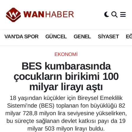
3.SAYFA
Van Nöbetçi Eczaneler
VAN'DA SPOR
GÜNCEL
GENEL
SİYASET
EĞ
ASAYİŞ
Van Hava Durumu
BİLİM VE TEKNOLOJİ
Van Namaz Vakitleri
EKONOMİ
BES kumbarasında
Biyografi
Van Trafik Yoğunluk Haritası
çocukların birikimi 100
Bölge Haberleri
Süper Lig Puan Durumu ve Fikstür
milyar lirayı aştı
ÇEVRE
Tüm Manşetler
18 yaşından küçükler için Bireysel Emeklilik
Sistemi'nde (BES) toplanan fon büyüklüğü 82
Deprem
Son Dakika Haberleri
milyar 728,8 milyon lira seviyesine yükselirken,
bu süreçte sağlanan devlet katkısı payı da 19
Dernekler, Odalar
Haber Arşivi
milyar 503 milyon lirayı buldu.