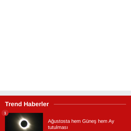
Trend Haberler
1
Ağustosta hem Güneş hem Ay
tutulması