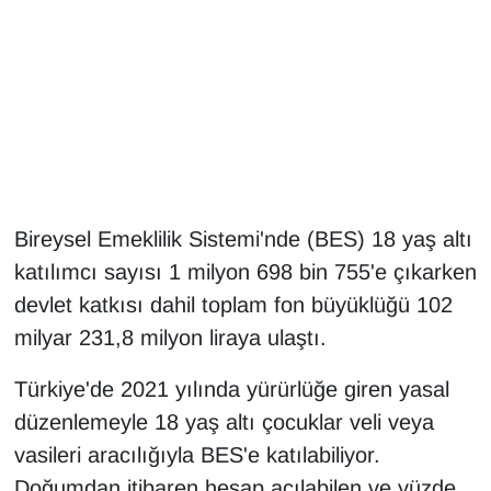
Gündem
Haber
HABERDE İNSAN
İngilizce
Bireysel Emeklilik Sistemi'nde (BES) 18 yaş altı
katılımcı sayısı 1 milyon 698 bin 755'e çıkarken
Kadın
devlet katkısı dahil toplam fon büyüklüğü 102
Kamu Alımları
milyar 231,8 milyon liraya ulaştı.
Kim Kimdir?
Türkiye'de 2021 yılında yürürlüğe giren yasal
düzenlemeyle 18 yaş altı çocuklar veli veya
Kültür & Sanat
vasileri aracılığıyla BES'e katılabiliyor.
Doğumdan itibaren hesap açılabilen ve yüzde