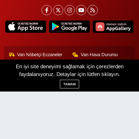
Van Nöbetçi Eczaneler
Van Hava Durumu
En iyi site deneyimi sağlamak için çerezlerden
Van Namaz Vakitleri
Van Trafik Yoğunluk
Haritası
faydalanıyoruz. Detaylar için lütfen tıklayın.
TAMAM
Puan Durumu ve Fikstür
Tüm Manşetler
Son Dakika Haberleri
Haber Arşivi
Van Haber
Çerez Politikası
Gizlilik Politikası
Üyelik Sözleşmesi
Veri Politikası
Künye
İletişim