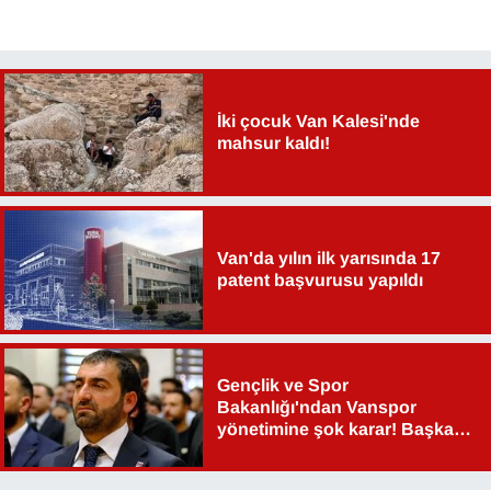
YEREL
İki çocuk Van Kalesi'nde
mahsur kaldı!
Van'da yılın ilk yarısında 17
patent başvurusu yapıldı
Gençlik ve Spor
Bakanlığı'ndan Vanspor
yönetimine şok karar! Başkan
Şahin Aslan görevden alındı!