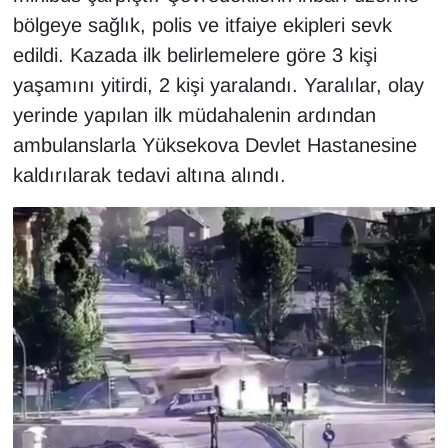
bölgeye sağlık, polis ve itfaiye ekipleri sevk
Gündem
edildi. Kazada ilk belirlemelere göre 3 kişi
yaşamını yitirdi, 2 kişi yaralandı. Yaralılar, olay
Haber
yerinde yapılan ilk müdahalenin ardından
ambulanslarla Yüksekova Devlet Hastanesine
HABERDE İNSAN
kaldırılarak tedavi altına alındı.
İngilizce
Kadın
Kamu Alımları
Kim Kimdir?
Kültür & Sanat