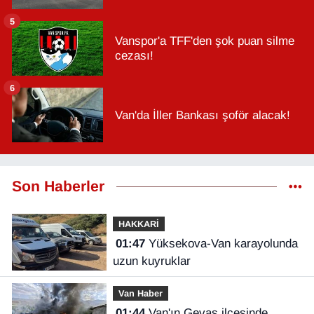
5
Vanspor'a TFF'den şok puan silme
cezası!
6
Van'da İller Bankası şoför alacak!
Son Haberler
HAKKARİ
01:47
Yüksekova-Van karayolunda
uzun kuyruklar
Van Haber
01:44
Van'ın Gevaş ilçesinde