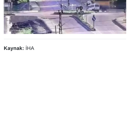
Sinema - TV
SİYASET
SPOR
Kaynak:
İHA
TEBRİK
TEKNOLOJİ
Turizm
VAN'DA SPOR
Vasıta
YAŞAM