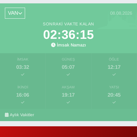
VAN
08.08.2026
SONRAKI VAKTE KALAN
02:36:14
İmsak Namazı
İMSAK
GÜNEŞ
ÖĞLE
03:32
05:07
12:17
İKINDI
AKŞAM
YATSI
16:06
19:17
20:45
Aylık Vakitler