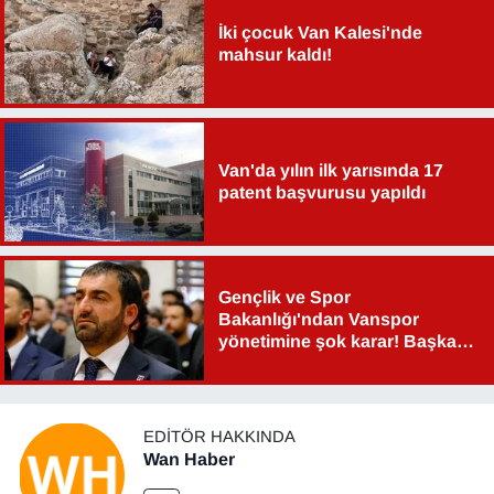
İki çocuk Van Kalesi'nde
mahsur kaldı!
Van'da yılın ilk yarısında 17
patent başvurusu yapıldı
Gençlik ve Spor
Bakanlığı'ndan Vanspor
yönetimine şok karar! Başkan
Şahin Aslan görevden alındı!
EDITÖR HAKKINDA
Wan Haber