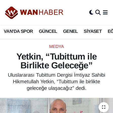
3.SAYFA
Van Nöbetçi Eczaneler
VAN'DA SPOR
GÜNCEL
GENEL
SİYASET
EĞ
ASAYİŞ
Van Hava Durumu
BİLİM VE TEKNOLOJİ
Van Namaz Vakitleri
MEDYA
Yetkin, “Tubittum ile
Biyografi
Van Trafik Yoğunluk Haritası
Birlikte Geleceğe”
Bölge Haberleri
Süper Lig Puan Durumu ve Fikstür
Uluslararası Tubittum Dergisi İmtiyaz Sahibi
Hikmetullah Yetkin, “Tubittum ile birlikte
ÇEVRE
Tüm Manşetler
geleceğe ulaşacağız” dedi.
Deprem
Son Dakika Haberleri
Dernekler, Odalar
Haber Arşivi