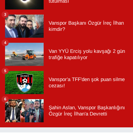
tutulması
3
Vanspor Başkanı Özgür İreç İlhan
kimdir?
4
Van YYÜ Erciş yolu kavşağı 2 gün
trafiğe kapatılıyor
5
Vanspor'a TFF'den şok puan silme
cezası!
6
Şahin Aslan, Vanspor Başkanlığını
Özgür İreç İlhan'a Devretti