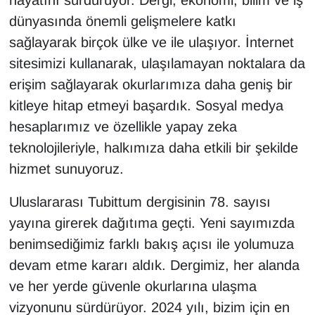
hayatını sürdürüyor. Dergi, ekonomi, bilim ve iş
KURDÎ
dünyasında önemli gelişmelere katkı
MAGAZİN
sağlayarak birçok ülke ve ile ulaşıyor. İnternet
sitesimizi kullanarak, ulaşılamayan noktalara da
MEDYA
erişim sağlayarak okurlarımıza daha geniş bir
kitleye hitap etmeyi başardık. Sosyal medya
ONE EKONOMİ
hesaplarımız ve özellikle yapay zeka
teknolojileriyle, halkımıza daha etkili bir şekilde
POLİTİKA
hizmet sunuyoruz.
Resmi İlanlar
Uluslararası Tubittum dergisinin 78. sayısı
RÖPORTAJ
yayına girerek dağıtıma geçti. Yeni sayımızda
benimsediğimiz farklı bakış açısı ile yolumuza
SAĞLIK
devam etme kararı aldık. Dergimiz, her alanda
ve her yerde güvenle okurlarına ulaşma
Seri İlan
vizyonunu sürdürüyor. 2024 yılı, bizim için en