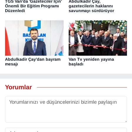
TGS Van'da 'Gazeteciler İçin'
Abdulkadir Çay,
Önemli Bir Eğitim Programı
gazetecilerin haklarını
Düzenledi
savunmayı sürdürüyor
Abdulkadir Çay'dan bayram
Van Tv yeniden yayına
mesajı
başladı
Yorumlar