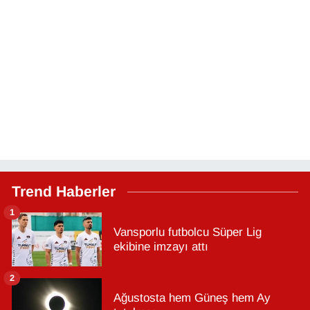
Trend Haberler
1
Vansporlu futbolcu Süper Lig
ekibine imzayı attı
2
Ağustosta hem Güneş hem Ay