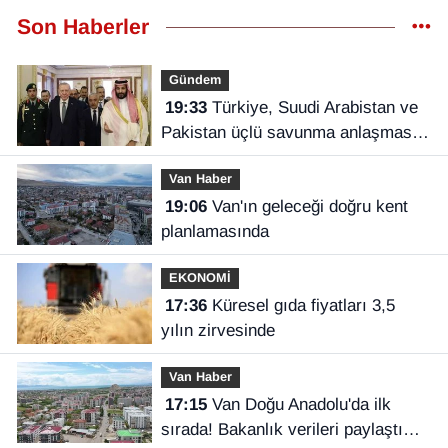
Son Haberler
Gündem
19:33
Türkiye, Suudi Arabistan ve
Pakistan üçlü savunma anlaşması
imzaladı
Van Haber
19:06
Van'ın geleceği doğru kent
planlamasında
EKONOMİ
17:36
Küresel gıda fiyatları 3,5
yılın zirvesinde
Van Haber
17:15
Van Doğu Anadolu'da ilk
sırada! Bakanlık verileri paylaştı…