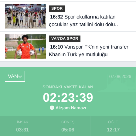
SPOR
16:32
Spor okullarına katılan
çocuklar yaz tatilini dolu dolu
geçiriyor
VAN'DA SPOR
16:10
Vanspor FK'nin yeni transferi
Khan'ın Türkiye mutluluğu
VAN
07.08.2026
SONRAKI VAKTE KALAN
02:23:38
Akşam Namazı
İMSAK
GÜNEŞ
ÖĞLE
03:31
05:06
12:17