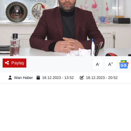
Diğer
DÜNYA
EĞİTİM
EKONOMİ
Paylaş
-
+
A
A
Eleman
Wan Haber
18.12.2023 - 13:52
18.12.2023 - 20:52
Emlak
En çok konuşulanlar
GENEL
Güncel