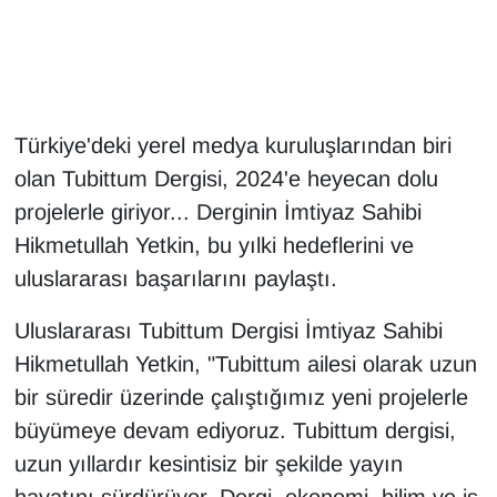
Gündem
Haber
Türkiye'deki yerel medya kuruluşlarından biri
HABERDE İNSAN
olan Tubittum Dergisi, 2024'e heyecan dolu
projelerle giriyor... Derginin İmtiyaz Sahibi
İngilizce
Hikmetullah Yetkin, bu yılki hedeflerini ve
uluslararası başarılarını paylaştı.
Kadın
Uluslararası Tubittum Dergisi İmtiyaz Sahibi
Kamu Alımları
Hikmetullah Yetkin, "Tubittum ailesi olarak uzun
Kim Kimdir?
bir süredir üzerinde çalıştığımız yeni projelerle
büyümeye devam ediyoruz. Tubittum dergisi,
Kültür & Sanat
uzun yıllardır kesintisiz bir şekilde yayın