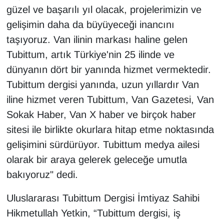
Sinema - TV
güzel ve başarılı yıl olacak, projelerimizin ve
gelişimin daha da büyüyeceği inancını
SİYASET
taşıyoruz. Van ilinin markası haline gelen
Tubittum, artık Türkiye'nin 25 ilinde ve
SPOR
dünyanın dört bir yanında hizmet vermektedir.
Tubittum dergisi yanında, uzun yıllardır Van
TEBRİK
iline hizmet veren Tubittum, Van Gazetesi, Van
TEKNOLOJİ
Sokak Haber, Van X haber ve birçok haber
sitesi ile birlikte okurlara hitap etme noktasında
Turizm
gelişimini sürdürüyor. Tubittum medya ailesi
olarak bir araya gelerek geleceğe umutla
VAN'DA SPOR
bakıyoruz" dedi.
Vasıta
Uluslararası Tubittum Dergisi İmtiyaz Sahibi
Hikmetullah Yetkin, “Tubittum dergisi, iş
YAŞAM