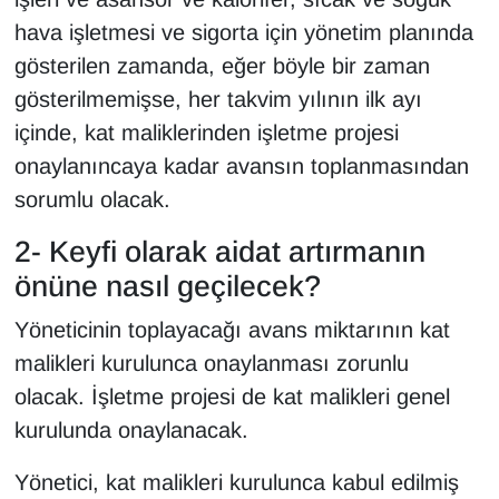
KURDÎ
hava işletmesi ve sigorta için yönetim planında
gösterilen zamanda, eğer böyle bir zaman
MAGAZİN
gösterilmemişse, her takvim yılının ilk ayı
MEDYA
içinde, kat maliklerinden işletme projesi
onaylanıncaya kadar avansın toplanmasından
ONE EKONOMİ
sorumlu olacak.
POLİTİKA
2- Keyfi olarak aidat artırmanın
önüne nasıl geçilecek?
Resmi İlanlar
Yöneticinin toplayacağı avans miktarının kat
RÖPORTAJ
malikleri kurulunca onaylanması zorunlu
olacak. İşletme projesi de kat malikleri genel
SAĞLIK
kurulunda onaylanacak.
Seri İlan
Yönetici, kat malikleri kurulunca kabul edilmiş