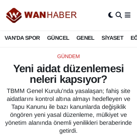
3.SAYFA
Van Nöbetçi Eczaneler
VAN'DA SPOR
GÜNCEL
GENEL
SİYASET
EĞ
ASAYİŞ
Van Hava Durumu
BİLİM VE TEKNOLOJİ
Van Namaz Vakitleri
GÜNDEM
Yeni aidat düzenlemesi
Biyografi
Van Trafik Yoğunluk Haritası
neleri kapsıyor?
Bölge Haberleri
Süper Lig Puan Durumu ve Fikstür
TBMM Genel Kurulu'nda yasalaşan; fahiş site
aidatlarını kontrol altına almayı hedefleyen ve
ÇEVRE
Tüm Manşetler
Tapu Kanunu ile bazı kanunlarda değişiklik
öngören yeni yasal düzenleme, mülkiyet ve
Deprem
Son Dakika Haberleri
yönetim alanında önemli yenilikleri beraberinde
getirdi.
Dernekler, Odalar
Haber Arşivi