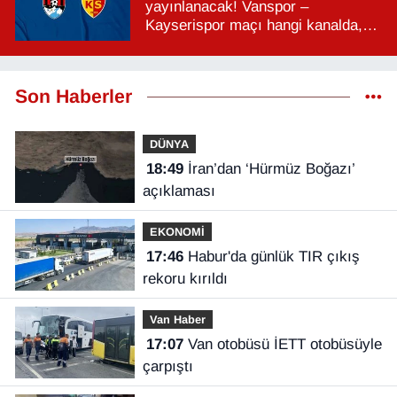
yayınlanacak! Vanspor –
Kayserispor maçı hangi kanalda,
saat kaçta?
Son Haberler
DÜNYA
18:49
İran’dan ‘Hürmüz Boğazı’
açıklaması
EKONOMİ
17:46
Habur'da günlük TIR çıkış
rekoru kırıldı
Van Haber
17:07
Van otobüsü İETT otobüsüyle
çarpıştı