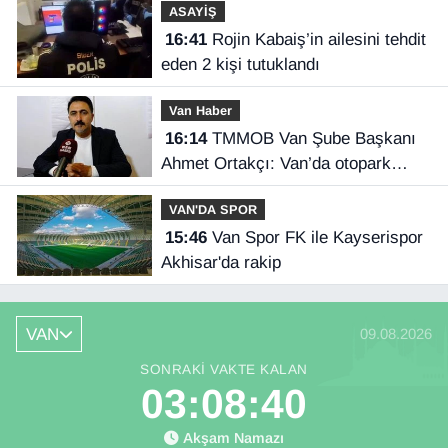
ASAYİŞ
16:41
Rojin Kabaiş’in ailesini tehdit
eden 2 kişi tutuklandı
Van Haber
16:14
TMMOB Van Şube Başkanı
Ahmet Ortakçı: Van’da otopark
yetersizliği ciddi sorun!
VAN'DA SPOR
15:46
Van Spor FK ile Kayserispor
Akhisar'da rakip
VAN
09.08.2026
SONRAKI VAKTE KALAN
03:08:40
Akşam Namazı