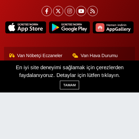
Van Nöbetçi Eczaneler
Van Hava Durumu
En iyi site deneyimi sağlamak için çerezlerden
Van Namaz Vakitleri
Van Trafik Yoğunluk
Haritası
faydalanıyoruz. Detaylar için lütfen tıklayın.
TAMAM
Puan Durumu ve Fikstür
Tüm Manşetler
Son Dakika Haberleri
Haber Arşivi
Van Haber
Çerez Politikası
Gizlilik Politikası
Üyelik Sözleşmesi
Veri Politikası
Künye
İletişim