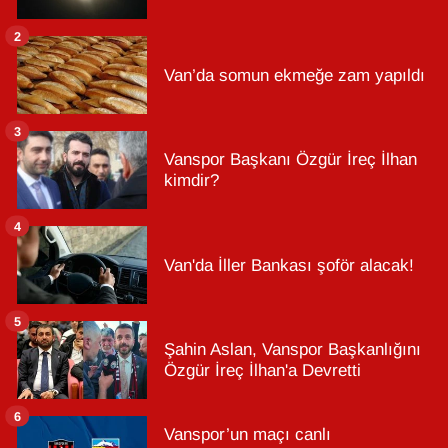
2
Van’da somun ekmeğe zam yapıldı
3
Vanspor Başkanı Özgür İreç İlhan
kimdir?
4
Van'da İller Bankası şoför alacak!
5
Şahin Aslan, Vanspor Başkanlığını
Özgür İreç İlhan'a Devretti
6
Vanspor’un maçı canlı