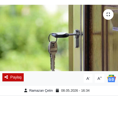
Diğer
DÜNYA
EĞİTİM
EKONOMİ
Eleman
Emlak
Paylaş
-
+
A
A
En çok konuşulanlar
Ramazan Çetin
08.05.2026 - 16:34
GENEL
Güncel