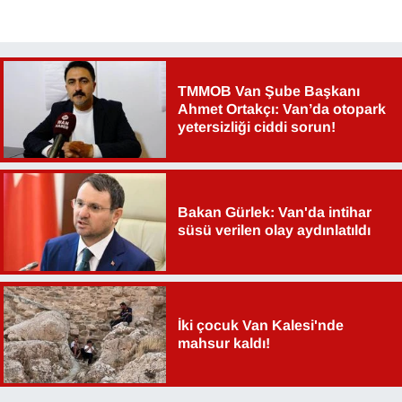
TMMOB Van Şube Başkanı
Ahmet Ortakçı: Van’da otopark
yetersizliği ciddi sorun!
Bakan Gürlek: Van'da intihar
süsü verilen olay aydınlatıldı
İki çocuk Van Kalesi'nde
mahsur kaldı!