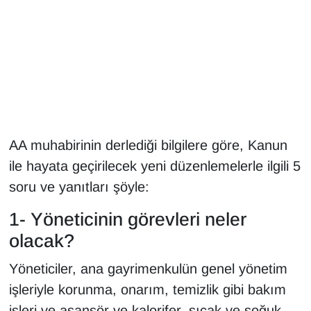
Gündem
Haber
HABERDE İNSAN
İngilizce
AA muhabirinin derlediği bilgilere göre, Kanun
ile hayata geçirilecek yeni düzenlemelerle ilgili 5
Kadın
soru ve yanıtları şöyle:
Kamu Alımları
1- Yöneticinin görevleri neler
olacak?
Kim Kimdir?
Yöneticiler, ana gayrimenkulün genel yönetim
Kültür & Sanat
işleriyle korunma, onarım, temizlik gibi bakım
işleri ve asansör ve kalorifer, sıcak ve soğuk