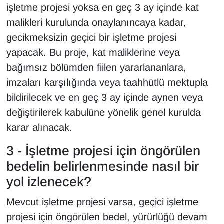
işletme projesi yoksa en geç 3 ay içinde kat
Sinema - TV
malikleri kurulunda onaylanıncaya kadar,
SİYASET
gecikmeksizin geçici bir işletme projesi
yapacak. Bu proje, kat maliklerine veya
SPOR
bağımsız bölümden fiilen yararlananlara,
imzaları karşılığında veya taahhütlü mektupla
TEBRİK
bildirilecek ve en geç 3 ay içinde aynen veya
TEKNOLOJİ
değiştirilerek kabulüne yönelik genel kurulda
karar alınacak.
Turizm
3 - İşletme projesi için öngörülen
VAN'DA SPOR
bedelin belirlenmesinde nasıl bir
yol izlenecek?
Vasıta
Mevcut işletme projesi varsa, geçici işletme
YAŞAM
projesi için öngörülen bedel, yürürlüğü devam