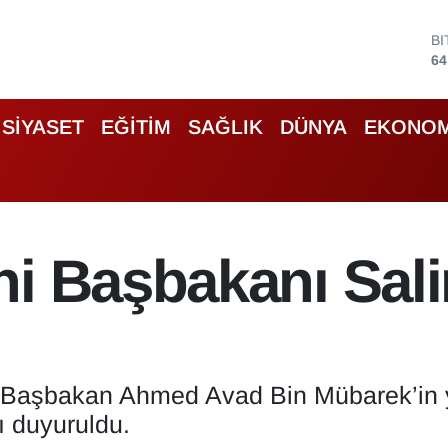
B
64
D
47
E
55
SİYASET
EĞİTİM
SAĞLIK
DÜNYA
EKONOM
S
64
G
66
B
13
i Başbakanı Sali
Başbakan Ahmed Avad Bin Mübarek’in yer
ı duyuruldu.