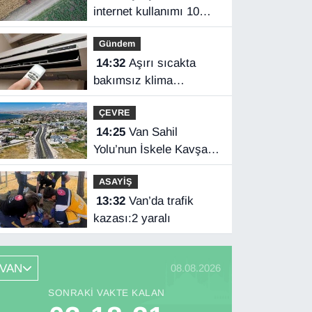
internet kullanımı 10
yılda iki katını aştı
Gündem
14:32
Aşırı sıcakta
bakımsız klima
yangınlara neden olabilir
ÇEVRE
14:25
Van Sahil
Yolu’nun İskele Kavşağı
tamamlandı
ASAYİŞ
13:32
Van’da trafik
kazası:2 yaralı
VAN
08.08.2026
SONRAKI VAKTE KALAN