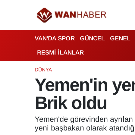
3.SAYFA
Van Nöbetçi Eczaneler
VAN'DA SPOR
GÜNCEL
GENEL
ASAYİŞ
Van Hava Durumu
RESMİ İLANLAR
BİLİM VE TEKNOLOJİ
Van Namaz Vakitleri
Biyografi
Van Trafik Yoğunluk Haritası
DÜNYA
Yemen'in yen
Bölge Haberleri
Süper Lig Puan Durumu ve Fikstür
Brik oldu
ÇEVRE
Tüm Manşetler
Deprem
Son Dakika Haberleri
Yemen'de görevinden ayrılan 
yeni başbakan olarak atandığ
Dernekler, Odalar
Haber Arşivi