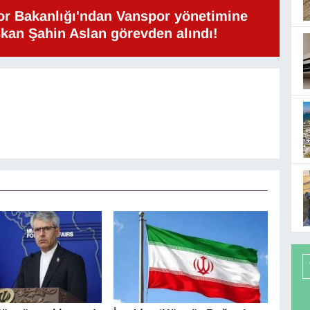
or Bakanlığı'ndan Vanspor yönetimine
şkan Şahin Aslan görevden alındı!