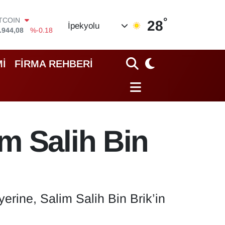
ITCOIN
.944,08
%-0.18
°
28
İpekyolu
OLAR
,7436
%0.18
URO
,2510
%0.32
İ
FİRMA REHBERİ
TERLİN
,4811
%0.38
RAM ALTIN
60.55
%0.03
İST100
.779
%-14
m Salih Bin
ine, Salim Salih Bin Brik’in