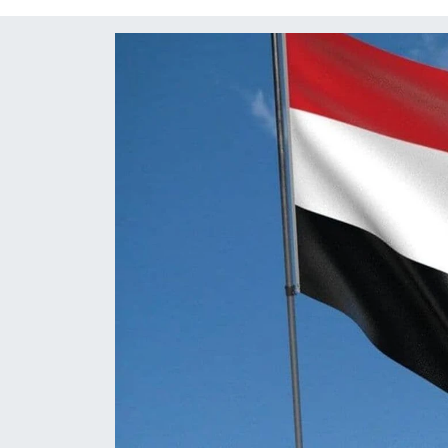
Diğer
DÜNYA
EĞİTİM
EKONOMİ
Eleman
Emlak
En çok konuşulanlar
GENEL
Güncel