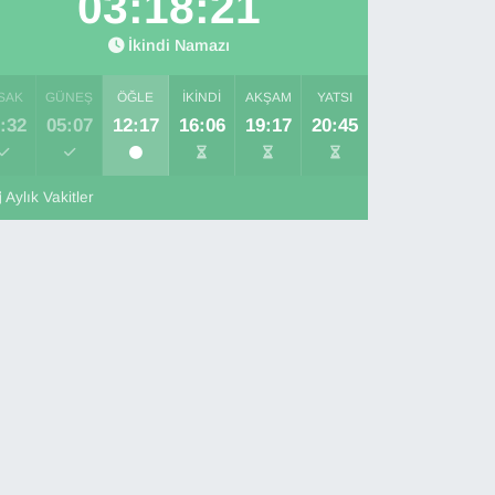
03:18:20
İkindi Namazı
SAK
GÜNEŞ
ÖĞLE
İKINDI
AKŞAM
YATSI
:32
05:07
12:17
16:06
19:17
20:45
Aylık Vakitler