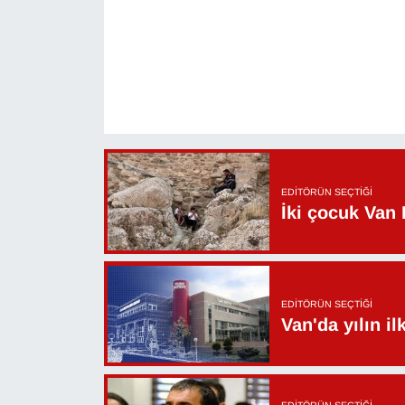
KURDÎ
MAGAZİN
MEDYA
ONE EKONOMİ
POLİTİKA
EDITÖRÜN SEÇTIĞI
İki çocuk Van 
Resmi İlanlar
RÖPORTAJ
EDITÖRÜN SEÇTIĞI
Van'da yılın i
SAĞLIK
Seri İlan