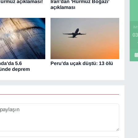
Hürmüz açıklaması!
İran'dan ‘Hürmüz Boğazı’
açıklaması
İM
03
nda'da 5.6
Peru'da uçak düştü: 13 ölü
ünde deprem