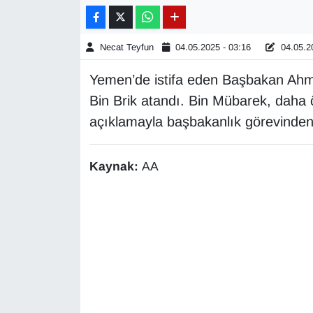
Gündem
Necat Teyfun
04.05.2025 - 03:16
04.05.20
Haber
Yemen’de istifa eden Başbakan Ahme
Bin Brik atandı. Bin Mübarek, daha
HABERDE İNSAN
açıklamayla başbakanlık görevinden i
İngilizce
Kaynak:
AA
Kadın
Kamu Alımları
Kim Kimdir?
Kültür & Sanat