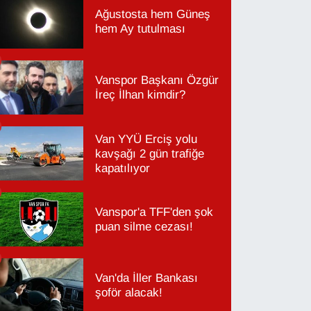
Ağustosta hem Güneş
hem Ay tutulması
Vanspor Başkanı Özgür
İreç İlhan kimdir?
Van YYÜ Erciş yolu
kavşağı 2 gün trafiğe
kapatılıyor
Vanspor'a TFF'den şok
puan silme cezası!
Van'da İller Bankası
şoför alacak!