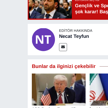
EDITÖRÜN SEÇTIĞI
Sinema - TV
Gençlik ve Sp
şok karar! Ba
SİYASET
SPOR
EDITÖR HAKKINDA
Necat Teyfun
TEBRİK
TEKNOLOJİ
Bunlar da ilginizi çekebilir
Turizm
VAN'DA SPOR
Vasıta
YAŞAM