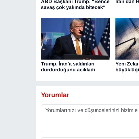
ABD Başkanı Trump: "Bence
İran'dan 
savaş çok yakında bitecek"
YEREL
Trump, İran'a saldırıları
Yeni Zela
durdurduğunu açıkladı
büyüklüğ
Yorumlar