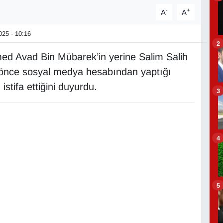
-
+
A
A
25 - 10:16
2
d Avad Bin Mübarek’in yerine Salim Salih
 önce sosyal medya hesabından yaptığı
stifa ettiğini duyurdu.
3
4
5