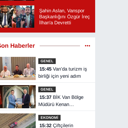
Şahin Aslan, Vanspor
Başkanlığını Özgür İreç
İlhan'a Devretti
Son Haberler
GENEL
15:45
Van’da turizm iş
birliği için yeni adım
GENEL
15:37
BİK Van Bölge
Müdürü Kenan
Tokgöz’den Hakkâri
EKONOMİ
ziyareti
15:32
Çiftçilerin