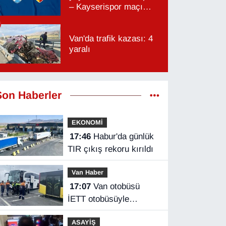
– Kayserispor maçı
hangi kanalda, saat
kaçta?
Van'da trafik kazası: 4
yaralı
Son Haberler
EKONOMİ
17:46
Habur'da günlük
TIR çıkış rekoru kırıldı
Van Haber
17:07
Van otobüsü
İETT otobüsüyle
çarpıştı
ASAYİŞ