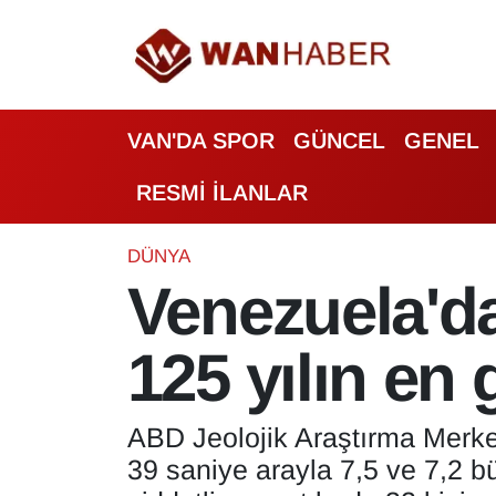
3.SAYFA
Van Nöbetçi Eczaneler
VAN'DA SPOR
GÜNCEL
GENEL
ASAYİŞ
Van Hava Durumu
RESMİ İLANLAR
BİLİM VE TEKNOLOJİ
Van Namaz Vakitleri
Biyografi
Van Trafik Yoğunluk Haritası
DÜNYA
Venezuela'd
Bölge Haberleri
Süper Lig Puan Durumu ve Fikstür
125 yılın en
ÇEVRE
Tüm Manşetler
Deprem
Son Dakika Haberleri
ABD Jeolojik Araştırma Merk
39 saniye arayla 7,5 ve 7,2 
Dernekler, Odalar
Haber Arşivi