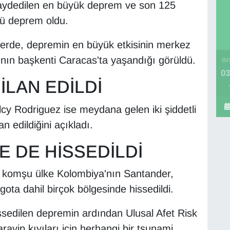
aydedilen en büyük deprem ve son 125
lü deprem oldu.
erde, depremin en büyük etkisinin merkez
'nın başkenti Caracas'ta yaşandığı görüldü.
İM
03
LAN EDİLDİ
y Rodriguez ise meydana gelen iki şiddetli
 edildiğini açıkladı.
 DE HİSSEDİLDİ
, komşu ülke Kolombiya'nın Santander,
ta dahil birçok bölgesinde hissedildi.
issedilen depremin ardından Ulusal Afet Risk
ayip kıyıları için herhangi bir tsunami