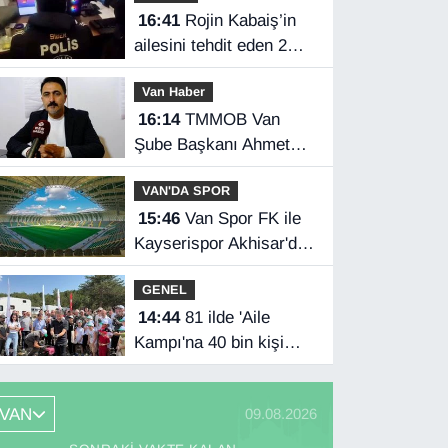
16:41
Rojin Kabaiş’in
ailesini tehdit eden 2
kişi tutuklandı
Van Haber
16:14
TMMOB Van
Şube Başkanı Ahmet
Ortakçı: Van’da otopark
VAN'DA SPOR
yetersizliği ciddi sorun!
15:46
Van Spor FK ile
Kayserispor Akhisar'da
rakip
GENEL
14:44
81 ilde 'Aile
Kampı'na 40 bin kişi
katıldı
VAN
09.08.2026