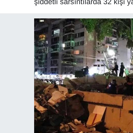
şiddetli sarsıntılarda 32 kişi y
Diğer
DÜNYA
EĞİTİM
EKONOMİ
Eleman
Emlak
En çok konuşulanlar
GENEL
Güncel