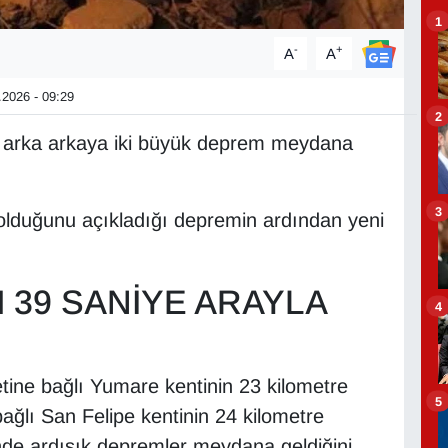
1
-
+
A
A
2026 - 09:29
2
 arka arkaya iki büyük deprem meydana
3
olduğunu açıkladığı depremin ardından yeni
 39 SANİYE ARAYLA
4
ine bağlı Yumare kentinin 23 kilometre
5
ğlı San Felipe kentinin 24 kilometre
de ardışık depremler meydana geldiğini