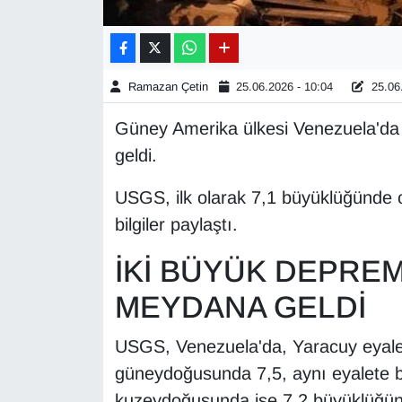
Gündem
Haber
Ramazan Çetin
25.06.2026 - 10:04
25.06.
Güney Amerika ülkesi Venezuela'da
HABERDE İNSAN
geldi.
İngilizce
USGS, ilk olarak 7,1 büyüklüğünde 
bilgiler paylaştı.
Kadın
İKİ BÜYÜK DEPREM
Kamu Alımları
MEYDANA GELDİ
Kim Kimdir?
USGS, Venezuela'da, Yaracuy eyalet
Kültür & Sanat
güneydoğusunda 7,5, aynı eyalete ba
kuzeydoğusunda ise 7,2 büyüklüğün