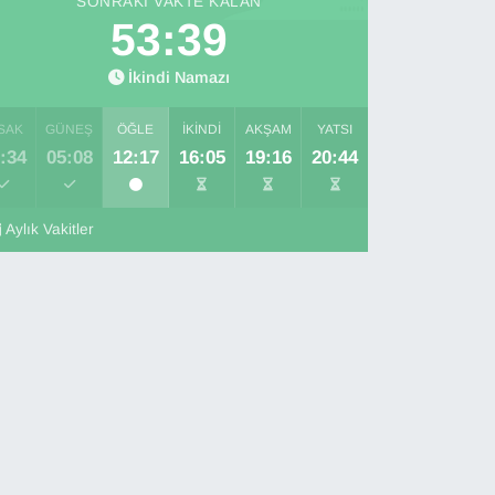
SONRAKI VAKTE KALAN
53:38
İkindi Namazı
SAK
GÜNEŞ
ÖĞLE
İKINDI
AKŞAM
YATSI
:34
05:08
12:17
16:05
19:16
20:44
Aylık Vakitler