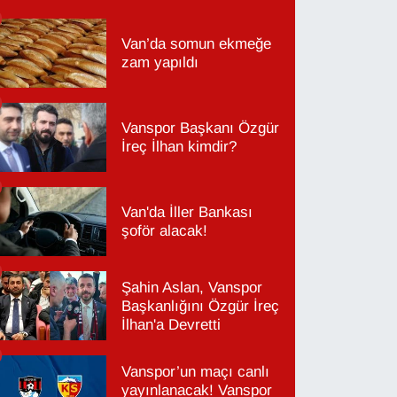
Van’da somun ekmeğe
zam yapıldı
Vanspor Başkanı Özgür
İreç İlhan kimdir?
Van'da İller Bankası
şoför alacak!
Şahin Aslan, Vanspor
Başkanlığını Özgür İreç
İlhan'a Devretti
Vanspor’un maçı canlı
yayınlanacak! Vanspor