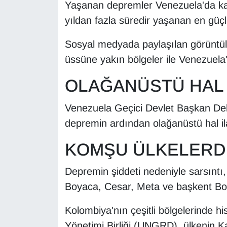
Yaşanan depremler Venezuela'da k
YEREL
yıldan fazla süredir yaşanan en güç
Sosyal medyada paylaşılan görüntül
üssüne yakın bölgeler ile Venezuela
OLAĞANÜSTÜ HAL İ
Venezuela Geçici Devlet Başkan Delc
depremin ardından olağanüstü hal ilan
KOMŞU ÜLKELERDE
Depremin şiddeti nedeniyle sarsıntı
Boyaca, Cesar, Meta ve başkent Bogo
Kolombiya'nın çeşitli bölgelerinde h
Yönetimi Birliği (UNGRD), ülkenin Kar