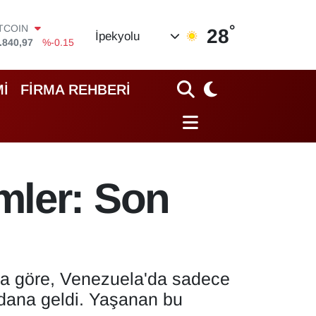
ITCOIN
.840,97
%-0.15
°
OLAR
28
İpekyolu
,7436
%0.18
URO
,2510
%0.32
TERLİN
İ
FİRMA REHBERİ
,4811
%0.38
RAM ALTIN
60.55
%0
İST100
.779
%-14
mler: Son
ya göre, Venezuela'da sadece
ydana geldi. Yaşanan bu