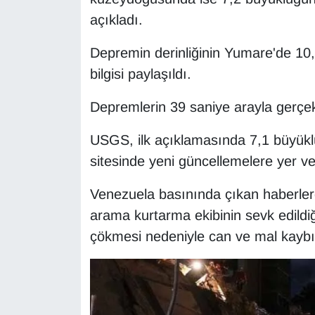
KURDÎ
açıkladı.
MAGAZİN
Depremin derinliğinin Yumare'de 10,
bilgisi paylaşıldı.
MEDYA
Depremlerin 39 saniye arayla gerçekleş
ONE EKONOMİ
USGS, ilk açıklamasında 7,1 büyük
POLİTİKA
sitesinde yeni güncellemelere yer ve
Resmi İlanlar
Venezuela basınında çıkan haberlerde
arama kurtarma ekibinin sevk edildiği
RÖPORTAJ
çökmesi nedeniyle can ve mal kaybını
SAĞLIK
Seri İlan