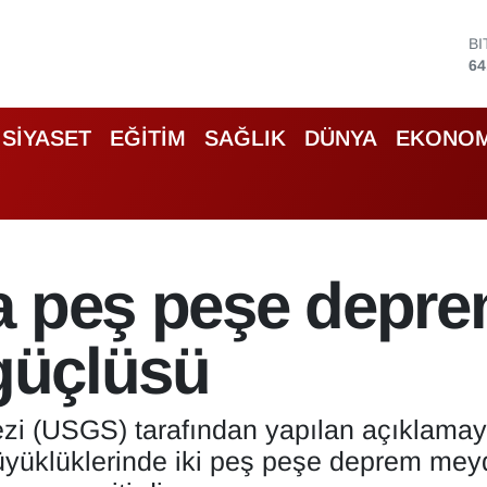
B
64
D
47
E
55
S
SİYASET
EĞİTİM
SAĞLIK
DÜNYA
EKONOM
64
G
66
B
13
a peş peşe depre
 güçlüsü
ezi (USGS) tarafından yapılan açıklama
büyüklüklerinde iki peş peşe deprem me