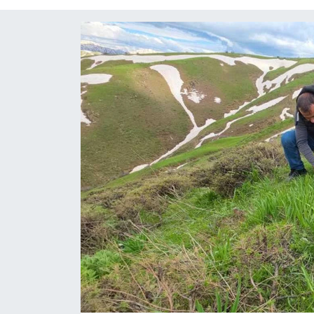
Diğer
DÜNYA
EĞİTİM
EKONOMİ
Eleman
Emlak
En çok konuşulanlar
GENEL
Güncel