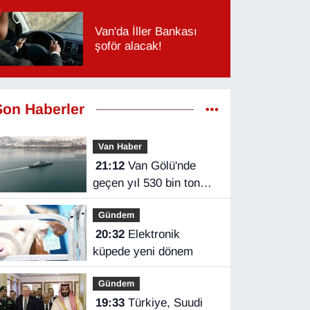
Van'da İller Bankası
şoför alacak!
Son Haberler
Van Haber
21:12
Van Gölü'nde
geçen yıl 530 bin ton
yük taşındı
Gündem
20:32
Elektronik
küpede yeni dönem
Gündem
19:33
Türkiye, Suudi