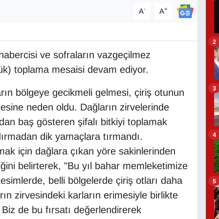
-
+
A
A
2
 habercisi ve sofraların vazgeçilmez
üllük) toplama mesaisi devam ediyor.
3
rın bölgeye gecikmeli gelmesi, çiriş otunun
nmesine neden oldu. Dağların zirvelerinde
dan baş gösteren şifalı bitkiyi toplamak
4
ldırmadan dik yamaçlara tırmandı.
lamak için dağlara çıkan yöre sakinlerinden
ğini belirterek, "Bu yıl bahar memleketimize
esimlerde, belli bölgelerde çiriş otları daha
5
ın zirvesindeki karların erimesiyle birlikte
 Biz de bu fırsatı değerlendirerek