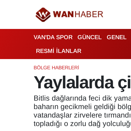
3.SAYFA
Van Nöbetçi Eczaneler
VAN'DA SPOR
GÜNCEL
GENEL
ASAYİŞ
Van Hava Durumu
RESMİ İLANLAR
BİLİM VE TEKNOLOJİ
Van Namaz Vakitleri
Biyografi
Van Trafik Yoğunluk Haritası
BÖLGE HABERLERI
Yaylalarda ç
Bölge Haberleri
Süper Lig Puan Durumu ve Fikstür
Bitlis dağlarında feci dik yama
ÇEVRE
Tüm Manşetler
baharın gecikmeli geldiği böl
Deprem
Son Dakika Haberleri
vatandaşlar zirvelere tırmand
topladığı o zorlu dağ yolculuğ
Dernekler, Odalar
Haber Arşivi