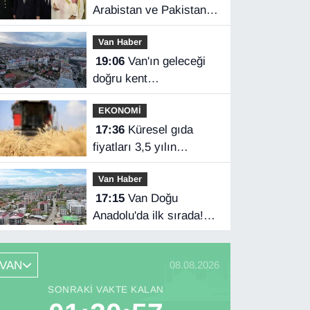
Arabistan ve Pakistan
üçlü savunma
Van Haber
anlaşması imzaladı
19:06
Van'ın geleceği
doğru kent
planlamasında
EKONOMİ
17:36
Küresel gıda
fiyatları 3,5 yılın
zirvesinde
Van Haber
17:15
Van Doğu
Anadolu'da ilk sırada!
Bakanlık verileri
paylaştı…
VAN
08.08.2026
SONRAKI VAKTE KALAN