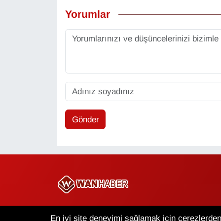
Yorumlar
Gönder
Copyright © 2025 Wan Haber Tüm Hakları Saklıdır.
En iyi site deneyimi sağlamak için çerezlerden 