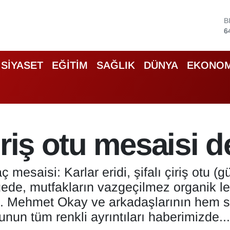
B
6
D
4
E
5
SİYASET
EĞİTİM
SAĞLIK
DÜNYA
EKONOM
S
6
G
6
B
1
iriş otu mesaisi 
ç mesaisi: Karlar eridi, şifalı çiriş otu (
gede, mutfakların vazgeçilmez organik le
ı. Mehmet Okay ve arkadaşlarının hem st
unun tüm renkli ayrıntıları haberimizde...