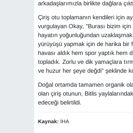
KURDÎ
arkadaşlarımızla birlikte dağlara çıkt
Çiriş otu toplamanın kendileri için 
MAGAZİN
vurgulayan Okay, "Burası bizim için 
MEDYA
hayatın yoğunluğundan uzaklaşmak,
yürüyüşü yapmak için de harika bir 
ONE EKONOMİ
havası aldık hem spor yaptık hem de
topladık. Zorlu ve dik yamaçlara t
POLİTİKA
ve huzur her şeye değdi" şeklinde k
Resmi İlanlar
Doğal ortamda tamamen organik olar
RÖPORTAJ
olan çiriş otunun, Bitlis yaylaların
edeceği belirtildi.
SAĞLIK
Kaynak:
İHA
Seri İlan