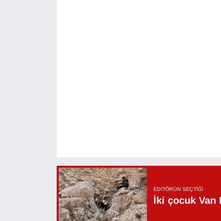
Sinema - TV
SİYASET
SPOR
TEBRİK
TEKNOLOJİ
Turizm
VAN'DA SPOR
Vasıta
EDITÖRÜN SEÇTIĞI
İki çocuk Van 
YAŞAM