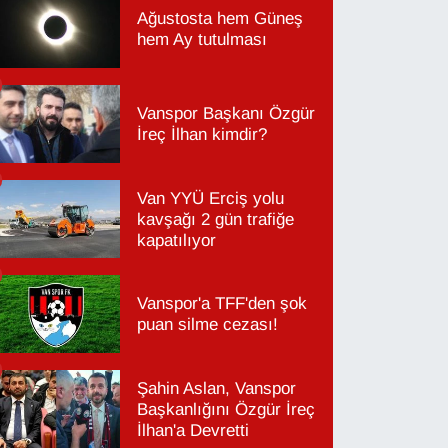
Ağustosta hem Güneş
hem Ay tutulması
Vanspor Başkanı Özgür
İreç İlhan kimdir?
Van YYÜ Erciş yolu
kavşağı 2 gün trafiğe
kapatılıyor
Vanspor'a TFF'den şok
puan silme cezası!
Şahin Aslan, Vanspor
Başkanlığını Özgür İreç
İlhan'a Devretti