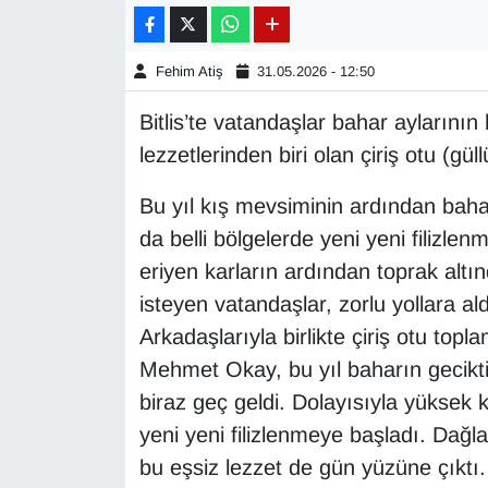
Gündem
Fehim Atiş
31.05.2026 - 12:50
Haber
Bitlis’te vatandaşlar bahar aylarının
lezzetlerinden biri olan çiriş otu (g
HABERDE İNSAN
Bu yıl kış mevsiminin ardından baha
İngilizce
da belli bölgelerde yeni yeni filizle
eriyen karların ardından toprak altın
Kadın
isteyen vatandaşlar, zorlu yollara a
Kamu Alımları
Arkadaşlarıyla birlikte çiriş otu top
Mehmet Okay, bu yıl baharın gecikti
Kim Kimdir?
biraz geç geldi. Dolayısıyla yüksek k
yeni yeni filizlenmeye başladı. Dağlar
Kültür & Sanat
bu eşsiz lezzet de gün yüzüne çıktı.