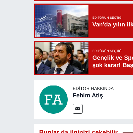
YEREL
EDITÖRÜN SEÇTIĞI
Van'da yılın i
EDITÖRÜN SEÇTIĞI
Gençlik ve Sp
şok karar! Ba
EDITÖR HAKKINDA
Fehim Atiş
Bunlar da ilginizi çekebilir