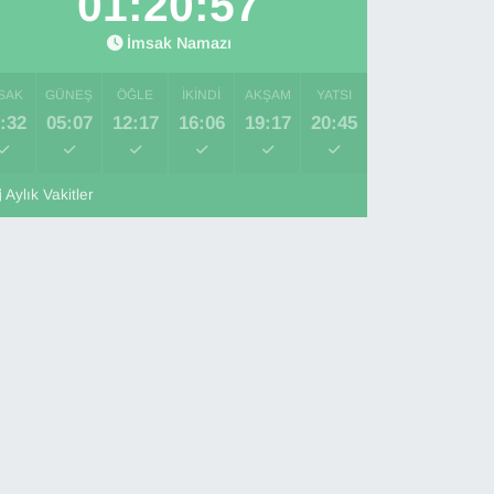
01:20:56
İmsak Namazı
SAK
GÜNEŞ
ÖĞLE
İKINDI
AKŞAM
YATSI
:32
05:07
12:17
16:06
19:17
20:45
Aylık Vakitler