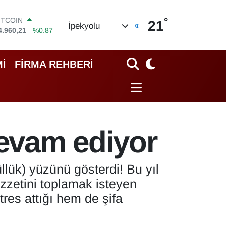
ITCOIN
4.960,21
%0.87
°
21
İpekyolu
OLAR
7,7436
%0.18
URO
5,2510
%0.32
İ
FİRMA REHBERİ
TERLİN
4,4811
%0.38
RAM ALTIN
648.99
%2.59
İST100
3.779
%-14
devam ediyor
güllük) yüzünü gösterdi! Bu yıl
zzetini toplamak isteyen
res attığı hem de şifa