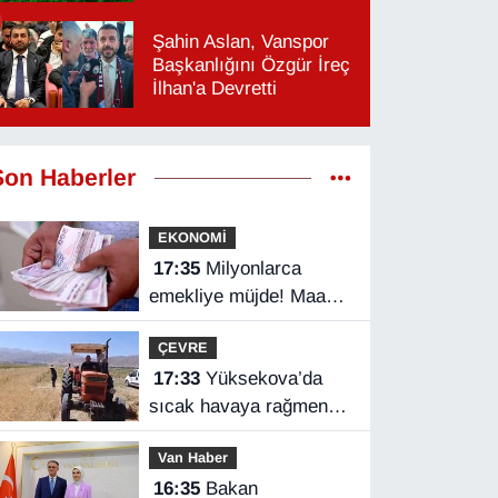
Şahin Aslan, Vanspor
Başkanlığını Özgür İreç
İlhan'a Devretti
Son Haberler
EKONOMİ
17:35
Milyonlarca
emekliye müjde! Maaş
farkları bu gece
ÇEVRE
hesaplarda
17:33
Yüksekova’da
sıcak havaya rağmen
hasat mesaisi başladı
Van Haber
16:35
Bakan