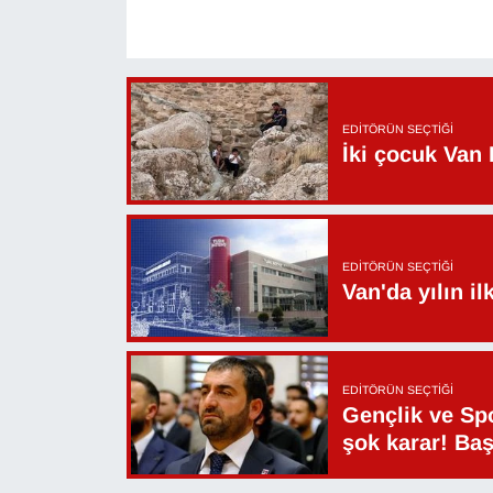
EDITÖRÜN SEÇTIĞI
İki çocuk Van 
EDITÖRÜN SEÇTIĞI
Van'da yılın i
EDITÖRÜN SEÇTIĞI
Gençlik ve Sp
şok karar! Ba