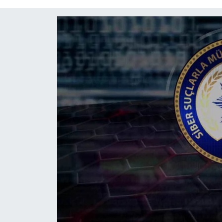
Diğer
DÜNYA
EĞİTİM
EKONOMİ
Eleman
Emlak
En çok konuşulanlar
GENEL
Güncel