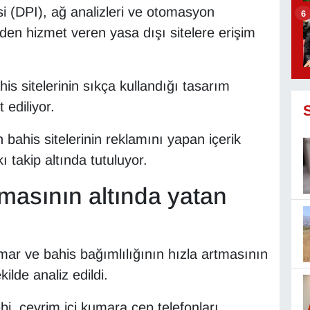
i (DPI), ağ analizleri ve otomasyon
6
inden hizmet veren yasa dışı sitelere erişim
is sitelerinin sıkça kullandığı tasarım
t ediliyor.
bahis sitelerinin reklamını yapan içerik
kı takip altında tutuluyor.
tmasının altında yatan
ar ve bahis bağımlılığının hızla artmasının
ilde analiz edildi.
i, çevrim içi kumara cep telefonları