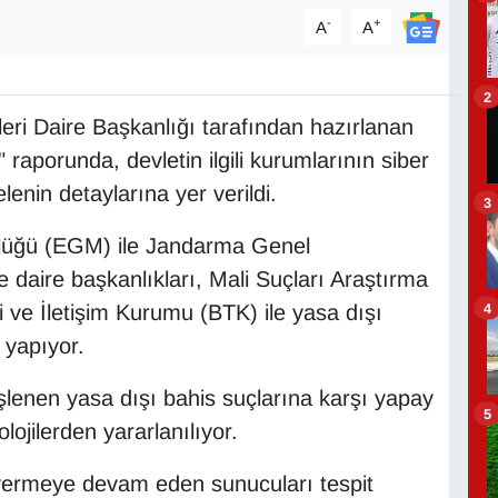
-
+
A
A
2
jileri Daire Başkanlığı tarafından hazırlanan
raporunda, devletin ilgili kurumlarının siber
enin detaylarına yer verildi.
3
lüğü (EGM) ile Jandarma Genel
 daire başkanlıkları, Mali Suçları Araştırma
4
i ve İletişim Kurumu (BTK) ile yasa dışı
i yapıyor.
işlenen yasa dışı bahis suçlarına karşı yapay
5
ojilerden yararlanılıyor.
 vermeye devam eden sunucuları tespit