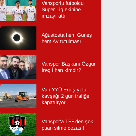
Vansporlu futbolcu
Süper Lig ekibine
imzayı attı
Ağustosta hem Güneş
hem Ay tutulması
Vanspor Başkanı Özgür
İreç İlhan kimdir?
Van YYÜ Erciş yolu
kavşağı 2 gün trafiğe
kapatılıyor
Vanspor'a TFF'den şok
puan silme cezası!