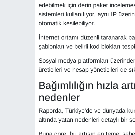
KURDÎ
edebilmek için derin paket incelemes
sistemleri kullanılıyor, aynı IP üzer
MAGAZİN
otomatik kesilebiliyor.
MEDYA
İnternet ortamı düzenli taranarak bah
şablonları ve belirli kod blokları tespi
ONE EKONOMİ
Sosyal medya platformları üzerinden 
POLİTİKA
üreticileri ve hesap yöneticileri de sı
Resmi İlanlar
Bağımlılığın hızla ar
RÖPORTAJ
nedenler
SAĞLIK
Raporda, Türkiye'de ve dünyada kum
altında yatan nedenleri detaylı bir şek
Seri İlan
Buna göre, bu artışın en temel sebeb