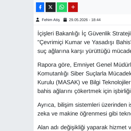
Gündem
Fehim Atiş
29.05.2026 - 18:44
Haber
İçişleri Bakanlığı İç Güvenlik Strate
"Çevrimiçi Kumar ve Yasadışı Bahis" 
HABERDE İNSAN
suç ağlarına karşı yürüttüğü mücadel
İngilizce
Rapora göre, Emniyet Genel Müdür
Komutanlığı Siber Suçlarla Mücadele
Kadın
Kurulu (MASAK) ve Bilgi Teknolojiler
Kamu Alımları
bahis ağlarını çökertmek için işbirliğ
Kim Kimdir?
Ayrıca, bilişim sistemleri üzerinden 
zeka ve makine öğrenmesi gibi teknol
Kültür & Sanat
Alan adı değişikliği yaparak hizmet