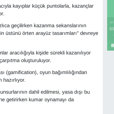
acıyla kayıplar küçük puntolarla, kazançlar
or.
İM
lıca geçilirken kazanma sekanslarının
03
nin üstünü örten arayüz tasarımları" devreye
ar aracılığıyla kişide sürekli kazanılıyor
l çarpıtma oluşturuluyor.
ası (gamification), oyun bağımlılığından
 hazırlıyor.
unsurlarının dahil edilmesi, yasa dışı bu
line getirirken kumar oynamayı da