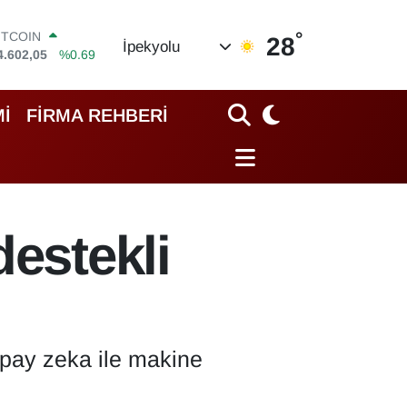
°
OLAR
28
İpekyolu
7,5986
%0.06
URO
5,0700
%0.1
TERLİN
İ
FİRMA REHBERİ
4,2438
%0.21
RAM ALTIN
518.23
%0.39
İST100
3.703
%0
ITCOIN
destekli
4.602,05
%0.69
yapay zeka ile makine