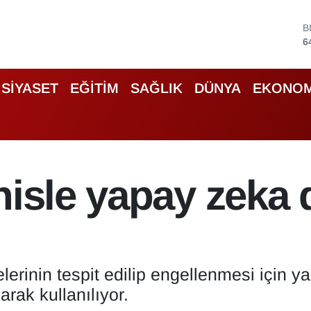
D
4
E
5
S
SİYASET
EĞİTİM
SAĞLIK
DÜNYA
EKONOM
6
G
6
B
1
B
hisle yapay zeka 
6
elerinin tespit edilip engellenmesi için 
arak kullanılıyor.