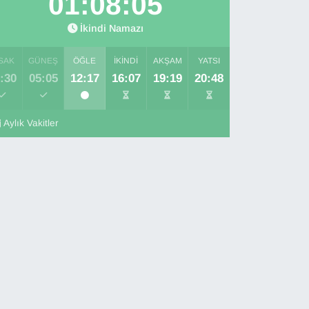
01:08:04
İkindi Namazı
SAK
GÜNEŞ
ÖĞLE
İKINDI
AKŞAM
YATSI
:30
05:05
12:17
16:07
19:19
20:48
Aylık Vakitler