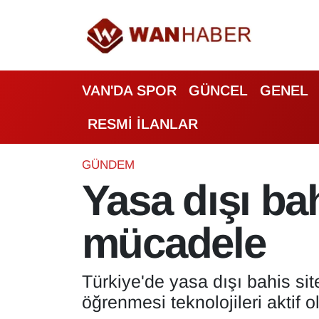
3.SAYFA
Van Nöbetçi Eczaneler
VAN'DA SPOR
GÜNCEL
GENEL
ASAYİŞ
Van Hava Durumu
RESMİ İLANLAR
BİLİM VE TEKNOLOJİ
Van Namaz Vakitleri
Biyografi
Van Trafik Yoğunluk Haritası
GÜNDEM
Yasa dışı ba
Bölge Haberleri
Süper Lig Puan Durumu ve Fikstür
mücadele
ÇEVRE
Tüm Manşetler
Deprem
Son Dakika Haberleri
Türkiye'de yasa dışı bahis sit
öğrenmesi teknolojileri aktif ol
Dernekler, Odalar
Haber Arşivi