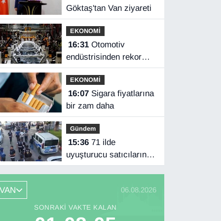
Göktaş'tan Van ziyareti
EKONOMİ
16:31
Otomotiv
endüstrisinden rekor
ihracat
EKONOMİ
16:07
Sigara fiyatlarına
bir zam daha
Gündem
15:36
71 ilde
uyuşturucu satıcılarına
operasyon
VAN
06.08.2026
SONRAKI VAKTE KALAN