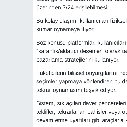
Sinema - TV
üzerinden 7/24 erişilebilmesi.
SİYASET
Bu kolay ulaşım, kullanıcıları fizik
kumar oynamaya itiyor.
SPOR
Söz konusu platformlar, kullanıcılar
TEBRİK
"karanlık/aldatıcı desenler" olarak 
pazarlama stratejilerini kullanıyor.
TEKNOLOJİ
Tüketicilerin bilişsel önyargılarını h
Turizm
seçimler yapmaya yönlendiren bu des
tekrar oynamasını teşvik ediyor.
VAN'DA SPOR
Sistem, sık açılan davet pencereler
Vasıta
teklifler, tekrarlanan bahisler veya
devam etme uyarıları gibi araçlarla ki
YAŞAM