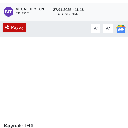
NECAT TEYFUN
Diğer
27.01.2025 - 11:18
EDITÖR
YAYINLANMA
DÜNYA
Paylaş
-
+
A
A
EĞİTİM
EKONOMİ
Eleman
Emlak
En çok konuşulanlar
GENEL
Kaynak:
İHA
Güncel