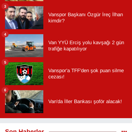
3
Vanspor Başkanı Özgür İreç İlhan
kimdir?
4
Van YYÜ Erciş yolu kavşağı 2 gün
trafiğe kapatılıyor
5
Vanspor'a TFF'den şok puan silme
cezası!
6
Van'da İller Bankası şoför alacak!
Son Haberler