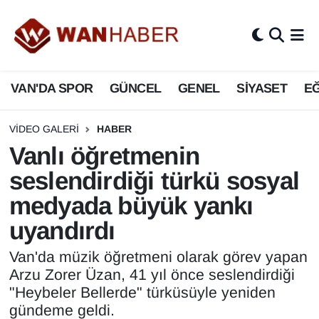
3.SAYFA
Van Nöbetçi Eczaneler
VAN'DA SPOR
GÜNCEL
GENEL
SİYASET
EĞ
ASAYİŞ
Van Hava Durumu
BİLİM VE TEKNOLOJİ
Van Namaz Vakitleri
VIDEO GALERI
HABER
Vanlı öğretmenin
Biyografi
Van Trafik Yoğunluk Haritası
seslendirdiği türkü sosyal
medyada büyük yankı
Bölge Haberleri
Süper Lig Puan Durumu ve Fikstür
uyandırdı
ÇEVRE
Tüm Manşetler
Van'da müzik öğretmeni olarak görev yapan
Deprem
Son Dakika Haberleri
Arzu Zorer Üzan, 41 yıl önce seslendirdiği
"Heybeler Bellerde" türküsüyle yeniden
Dernekler, Odalar
Haber Arşivi
gündeme geldi.