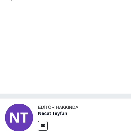
Gündem
Haber
HABERDE İNSAN
İngilizce
Kadın
Kamu Alımları
Kim Kimdir?
EDITÖR HAKKINDA
Necat Teyfun
Kültür & Sanat