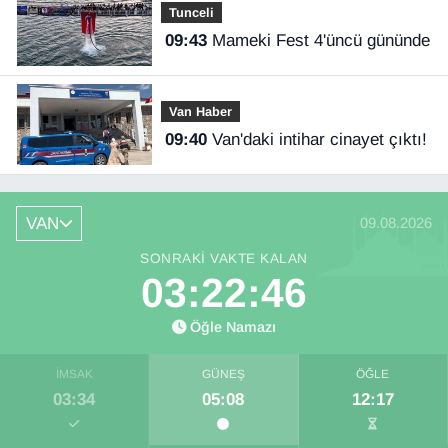
Tunceli
09:43
Mameki Fest 4'üncü gününde
Van Haber
09:40
Van'daki intihar cinayet çıktı!
VAN
09.08.2026
SONRAKI VAKTE KALAN
03:22:45
Öğle Namazı
İMSAK
GÜNEŞ
ÖĞLE
03:34
05:08
12:17