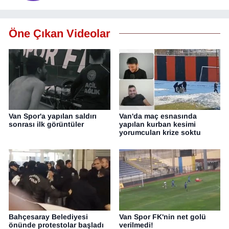
KURDÎ
MAGAZİN
Öne Çıkan Videolar
MEDYA
ONE EKONOMİ
POLİTİKA
Van Spor'a yapılan saldırı
Van'da maç esnasında
sonrası ilk görüntüler
yapılan kurban kesimi
yorumcuları krize soktu
Resmi İlanlar
RÖPORTAJ
SAĞLIK
Seri İlan
Bahçesaray Belediyesi
Van Spor FK'nin net golü
önünde protestolar başladı
verilmedi!