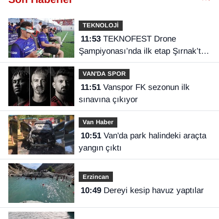
TEKNOLOJİ
11:53
TEKNOFEST Drone
Şampiyonası’nda ilk etap Şırnak’ta
başladı
VAN'DA SPOR
11:51
Vanspor FK sezonun ilk
sınavına çıkıyor
Van Haber
10:51
Van'da park halindeki araçta
yangın çıktı
Erzincan
10:49
Dereyi kesip havuz yaptılar