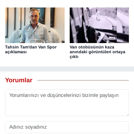
Sinema - TV
SİYASET
SPOR
Tahsin Tam'dan Van Spor
Van otobüsünün kaza
TEBRİK
açıklaması
anındaki görüntüleri ortaya
çıktı
TEKNOLOJİ
Yorumlar
Turizm
VAN'DA SPOR
Vasıta
YAŞAM