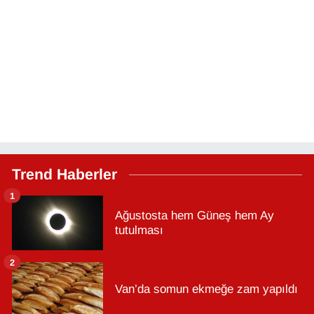
Trend Haberler
1
Ağustosta hem Güneş hem Ay
tutulması
2
Van’da somun ekmeğe zam yapıldı