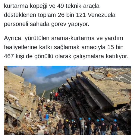
Sinema - TV
kurtarma köpeği ve 49 teknik araçla
desteklenen toplam 26 bin 121 Venezuela
SİYASET
personeli sahada görev yapıyor.
SPOR
Ayrıca, yürütülen arama-kurtarma ve yardım
faaliyetlerine katkı sağlamak amacıyla 15 bin
TEBRİK
467 kişi de gönüllü olarak çalışmalara katılıyor.
TEKNOLOJİ
Turizm
VAN'DA SPOR
Vasıta
YAŞAM