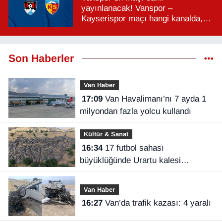
yayınlanacak! Vanspor –
Kayserispor maçı hangi kanalda,
saat kaçta?
Son Haberler
Van Haber
17:09
Van Havalimanı’nı 7 ayda 1
milyondan fazla yolcu kullandı
Kültür & Sanat
16:34
17 futbol sahası
büyüklüğünde Urartu kalesi
keşfedildi
Van Haber
16:27
Van’da trafik kazası: 4 yaralı