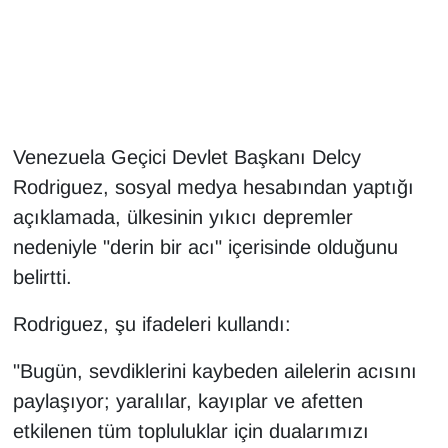
Gündem
Haber
HABERDE İNSAN
Venezuela Geçici Devlet Başkanı Delcy
Rodriguez, sosyal medya hesabından yaptığı
İngilizce
açıklamada, ülkesinin yıkıcı depremler
nedeniyle "derin bir acı" içerisinde olduğunu
Kadın
belirtti.
Kamu Alımları
Rodriguez, şu ifadeleri kullandı:
Kim Kimdir?
"Bugün, sevdiklerini kaybeden ailelerin acısını
paylaşıyor; yaralılar, kayıplar ve afetten
Kültür & Sanat
etkilenen tüm topluluklar için dualarımızı