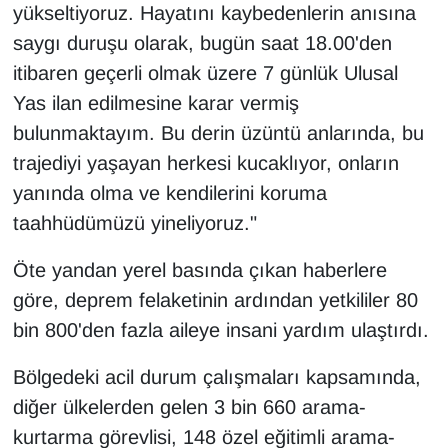
KURDÎ
yükseltiyoruz. Hayatını kaybedenlerin anısına
saygı duruşu olarak, bugün saat 18.00'den
MAGAZİN
itibaren geçerli olmak üzere 7 günlük Ulusal
Yas ilan edilmesine karar vermiş
MEDYA
bulunmaktayım. Bu derin üzüntü anlarında, bu
ONE EKONOMİ
trajediyi yaşayan herkesi kucaklıyor, onların
yanında olma ve kendilerini koruma
POLİTİKA
taahhüdümüzü yineliyoruz."
Resmi İlanlar
Öte yandan yerel basında çıkan haberlere
göre, deprem felaketinin ardından yetkililer 80
RÖPORTAJ
bin 800'den fazla aileye insani yardım ulaştırdı.
SAĞLIK
Bölgedeki acil durum çalışmaları kapsamında,
diğer ülkelerden gelen 3 bin 660 arama-
Seri İlan
kurtarma görevlisi, 148 özel eğitimli arama-