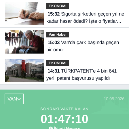
EKONOMİ
15:32
Sigorta şirketleri geçen yıl ne
kadar hasar ödedi? İşte o fiyatlar...
Van Haber
15:03
Van'da çark başında geçen
bir ömür
EKONOMİ
14:31
TÜRKPATENT'e 4 bin 641
yerli patent başvurusu yapıldı
VAN
10.08.2026
SONRAKI VAKTE KALAN
01:47:09
İkindi Namazı