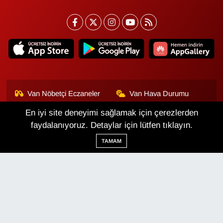
Van Nöbetçi Eczaneler
Van Hava Durumu
En iyi site deneyimi sağlamak için çerezlerden
Van Namaz Vakitleri
Van Trafik Yoğunluk
Haritası
faydalanıyoruz. Detaylar için lütfen tıklayın.
TAMAM
Puan Durumu ve Fikstür
Tüm Manşetler
Son Dakika Haberleri
Haber Arşivi
Van Haber
Çerez Politikası
Gizlilik Politikası
Üyelik Sözleşmesi
Veri Politikası
Künye
İletişim