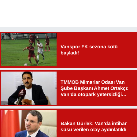
Vanspor FK sezona kötü
başladı!
TMMOB Mimarlar Odası Van
Şube Başkanı Ahmet Ortakçı:
Van’da otopark yetersizliği
ciddi sorun!
Bakan Gürlek: Van'da intihar
süsü verilen olay aydınlatıldı