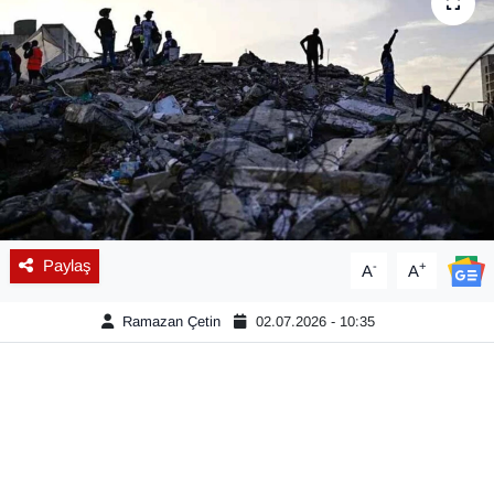
Diğer
DÜNYA
EĞİTİM
EKONOMİ
Eleman
Paylaş
-
+
A
A
Emlak
Ramazan Çetin
02.07.2026 - 10:35
En çok konuşulanlar
GENEL
Güncel