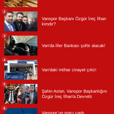
2
Vanspor Başkanı Özgür İreç İlhan
kimdir?
3
Van'da İller Bankası şoför alacak!
4
Van'daki intihar cinayet çıktı!
5
Şahin Aslan, Vanspor Başkanlığını
Özgür İreç İlhan'a Devretti
6
Vanspor’un maçı canlı