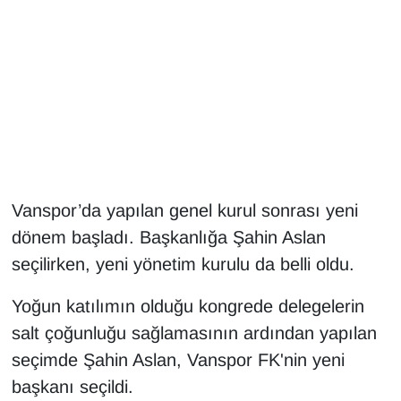
Gündem
Haber
HABERDE İNSAN
İngilizce
Vanspor’da yapılan genel kurul sonrası yeni
Kadın
dönem başladı. Başkanlığa Şahin Aslan
seçilirken, yeni yönetim kurulu da belli oldu.
Kamu Alımları
Yoğun katılımın olduğu kongrede delegelerin
Kim Kimdir?
salt çoğunluğu sağlamasının ardından yapılan
seçimde Şahin Aslan, Vanspor FK'nin yeni
Kültür & Sanat
başkanı seçildi.