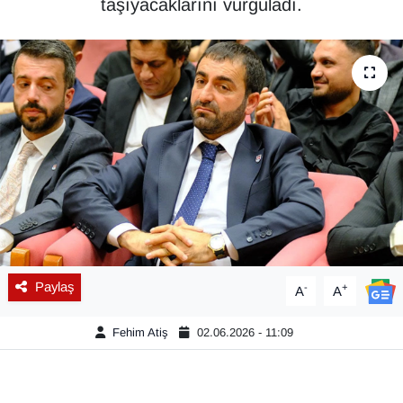
taşıyacaklarını vurguladı.
Diğer
DÜNYA
EĞİTİM
EKONOMİ
Eleman
Emlak
Paylaş
-
+
A
A
En çok konuşulanlar
Fehim Atiş
02.06.2026 - 11:09
GENEL
Güncel