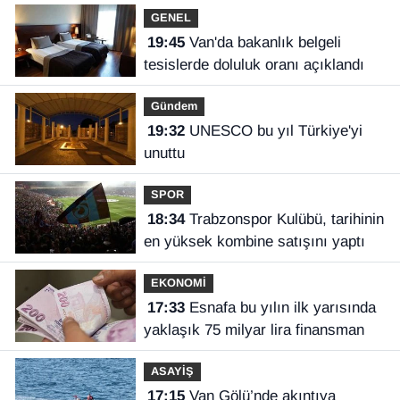
GENEL
19:45
Van'da bakanlık belgeli
tesislerde doluluk oranı açıklandı
Gündem
19:32
UNESCO bu yıl Türkiye'yi
unuttu
SPOR
18:34
Trabzonspor Kulübü, tarihinin
en yüksek kombine satışını yaptı
EKONOMİ
17:33
Esnafa bu yılın ilk yarısında
yaklaşık 75 milyar lira finansman
ASAYİŞ
17:15
Van Gölü’nde akıntıya