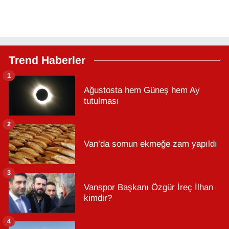
Trend Haberler
1
Ağustosta hem Güneş hem Ay
tutulması
2
Van’da somun ekmeğe zam yapıldı
3
Vanspor Başkanı Özgür İreç İlhan
kimdir?
4