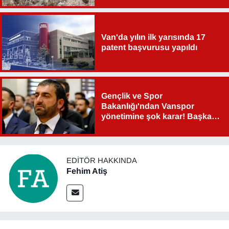
Van'da yılın ilk yarısında 17
patent başvurusu yapıldı
Gençlik ve Spor
Bakanlığı'ndan Vanspor
yönetimine şok karar! Başkan
Şahin Aslan görevden alındı!
EDITÖR HAKKINDA
Fehim Atiş