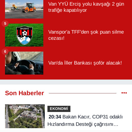
Van YYÜ Erciş yolu kavşağı 2 gün
trafiğe kapatılıyor
5
Vanspor'a TFF'den şok puan silme
cezası!
6
Van'da İller Bankası şoför alacak!
Son Haberler
EKONOMİ
20:34
Bakan Kacır, COP31 odaklı
Hızlandırma Desteği çağrısını
açıkladı