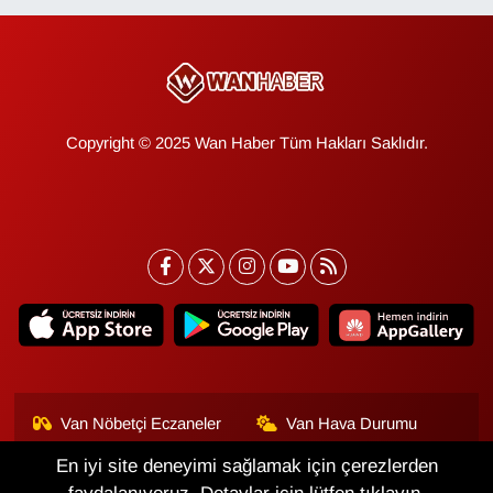
Copyright © 2025 Wan Haber Tüm Hakları Saklıdır.
Van Nöbetçi Eczaneler
Van Hava Durumu
En iyi site deneyimi sağlamak için çerezlerden
Van Namaz Vakitleri
Van Trafik Yoğunluk
Haritası