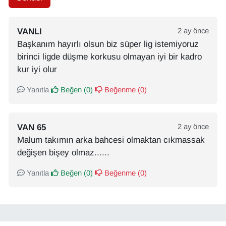
VANLI
2 ay önce
Başkanım hayırlı olsun biz süper lig istemiyoruz
birinci ligde düşme korkusu olmayan iyi bir kadro
kur iyi olur
Yanıtla
Beğen (
0
)
Beğenme (
0
)
VAN 65
2 ay önce
Malum takımın arka bahcesi olmaktan cıkmassak
değişen bişey olmaz......
Yanıtla
Beğen (
0
)
Beğenme (
0
)