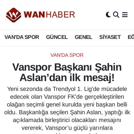
3.SAYFA
Van Nöbetçi Eczaneler
VAN'DA SPOR
GÜNCEL
GENEL
SİYASET
EĞ
ASAYİŞ
Van Hava Durumu
BİLİM VE TEKNOLOJİ
Van Namaz Vakitleri
VAN'DA SPOR
Vanspor Başkanı Şahin
Biyografi
Van Trafik Yoğunluk Haritası
Aslan’dan ilk mesaj!
Bölge Haberleri
Süper Lig Puan Durumu ve Fikstür
Yeni sezonda da Trendyol 1. Lig'de mücadele
edecek olan Vanspor FK'de gerçekleştirilen
ÇEVRE
Tüm Manşetler
olağan seçimli genel kurulda yeni başkan belli
oldu. Başkanlığa seçilen Şahin Aslan, yaptığı ilk
Deprem
Son Dakika Haberleri
açıklamada birleştirici olacakları mesajını
vererek, Vanspor’u güçlü yarınlara
Dernekler, Odalar
Haber Arşivi