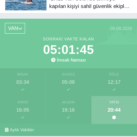
kapılan kişiyi sahil güvenlik ekipleri
kurtardı
VAN
09.08.2026
SONRAKI VAKTE KALAN
05:01:44
İmsak Namazı
İMSAK
GÜNEŞ
ÖĞLE
03:34
05:08
12:17
İKINDI
AKŞAM
YATSI
16:05
19:16
20:44
Aylık Vakitler