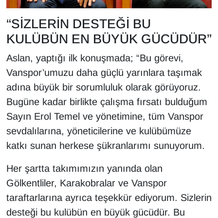
Sinema - TV
“SİZLERİN DESTEĞİ BU
SİYASET
KULÜBÜN EN BÜYÜK GÜCÜDÜR”
Aslan, yaptığı ilk konuşmada; “Bu görevi,
SPOR
Vanspor’umuzu daha güçlü yarınlara taşımak
TEBRİK
adına büyük bir sorumluluk olarak görüyoruz.
Bugüne kadar birlikte çalışma fırsatı bulduğum
TEKNOLOJİ
Sayın Erol Temel ve yönetimine, tüm Vanspor
sevdalılarına, yöneticilerine ve kulübümüze
Turizm
katkı sunan herkese şükranlarımı sunuyorum.
VAN'DA SPOR
Her şartta takımımızın yanında olan
Vasıta
Gölkentliler, Karakobralar ve Vanspor
taraftarlarına ayrıca teşekkür ediyorum. Sizlerin
YAŞAM
desteği bu kulübün en büyük gücüdür. Bu