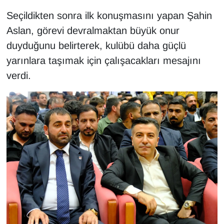
KURDÎ
Seçildikten sonra ilk konuşmasını yapan Şahin
MAGAZİN
Aslan, görevi devralmaktan büyük onur
duyduğunu belirterek, kulübü daha güçlü
MEDYA
yarınlara taşımak için çalışacakları mesajını
verdi.
ONE EKONOMİ
POLİTİKA
Resmi İlanlar
RÖPORTAJ
SAĞLIK
Seri İlan