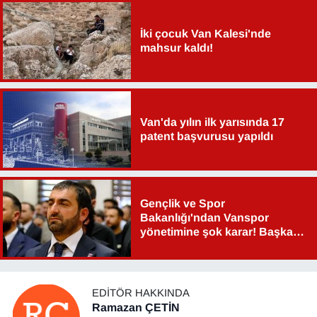
İki çocuk Van Kalesi'nde
mahsur kaldı!
Van'da yılın ilk yarısında 17
patent başvurusu yapıldı
Gençlik ve Spor
Bakanlığı'ndan Vanspor
yönetimine şok karar! Başkan
Şahin Aslan görevden alındı!
EDITÖR HAKKINDA
Ramazan ÇETİN