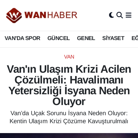
3.SAYFA
Van Nöbetçi Eczaneler
VAN'DA SPOR
GÜNCEL
GENEL
SİYASET
EĞ
ASAYİŞ
Van Hava Durumu
BİLİM VE TEKNOLOJİ
Van Namaz Vakitleri
VAN
Van'ın Ulaşım Krizi Acilen
Biyografi
Van Trafik Yoğunluk Haritası
Çözülmeli: Havalimanı
Bölge Haberleri
Süper Lig Puan Durumu ve Fikstür
Yetersizliği İsyana Neden
Oluyor
ÇEVRE
Tüm Manşetler
Van’da Uçak Sorunu İsyana Neden Oluyor:
Deprem
Son Dakika Haberleri
Kentin Ulaşım Krizi Çözüme Kavuşturulmalı
Dernekler, Odalar
Haber Arşivi