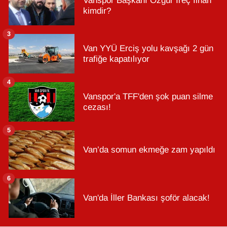
Vanspor Başkanı Özgür İreç İlhan
kimdir?
3
Van YYÜ Erciş yolu kavşağı 2 gün
trafiğe kapatılıyor
4
Vanspor'a TFF'den şok puan silme
cezası!
5
Van’da somun ekmeğe zam yapıldı
6
Van'da İller Bankası şoför alacak!