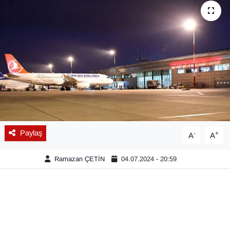
Diğer
DÜNYA
EĞİTİM
EKONOMİ
Eleman
Paylaş
-
+
A
A
Emlak
Ramazan ÇETİN
04.07.2024 - 20:59
En çok konuşulanlar
GENEL
Güncel