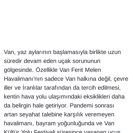
Gündem
Haber
HABERDE İNSAN
Van, yaz aylarının başlamasıyla birlikte uzun
İngilizce
süredir devam eden uçak sorununun
gölgesinde. Özellikle Van Ferit Melen
Kadın
Havalimanı’nın sadece Van halkına değil, çevre
iller ve İranlılar tarafından da tercih edilmesi,
Kamu Alımları
kentin hava yolu ulaşımındaki eksiklikleri daha
Kim Kimdir?
da belirgin hale getiriyor. Pandemi sonrası
artan seyahat talebine karşılık veremeyen
Kültür & Sanat
havalimanı, bayram yoğunluğunda ve Van
Kültür Yolu Festivali süresince yaşanan uçuş