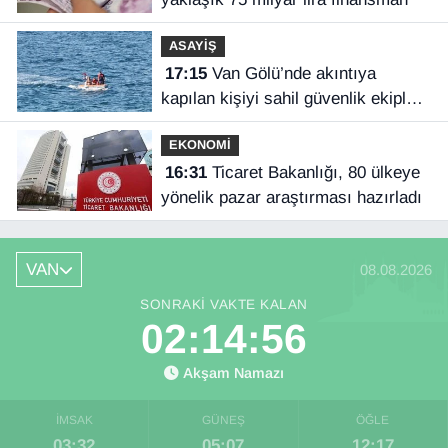
ASAYİŞ
17:15
Van Gölü’nde akıntıya
kapılan kişiyi sahil güvenlik ekipleri
kurtardı
EKONOMİ
16:31
Ticaret Bakanlığı, 80 ülkeye
yönelik pazar araştırması hazırladı
VAN
08.08.2026
SONRAKI VAKTE KALAN
02:14:56
Akşam Namazı
İMSAK
GÜNEŞ
ÖĞLE
03:32
05:07
12:17