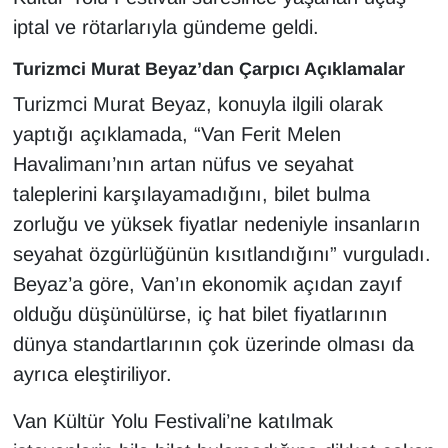
KURDÎ
iptal ve rötarlarıyla gündeme geldi.
MAGAZİN
Turizmci Murat Beyaz’dan Çarpıcı Açıklamalar
Turizmci Murat Beyaz, konuyla ilgili olarak
MEDYA
yaptığı açıklamada, “Van Ferit Melen
ONE EKONOMİ
Havalimanı’nın artan nüfus ve seyahat
taleplerini karşılayamadığını, bilet bulma
POLİTİKA
zorluğu ve yüksek fiyatlar nedeniyle insanların
seyahat özgürlüğünün kısıtlandığını” vurguladı.
Resmi İlanlar
Beyaz’a göre, Van’ın ekonomik açıdan zayıf
olduğu düşünülürse, iç hat bilet fiyatlarının
RÖPORTAJ
dünya standartlarının çok üzerinde olması da
SAĞLIK
ayrıca eleştiriliyor.
Seri İlan
Van Kültür Yolu Festivali’ne katılmak