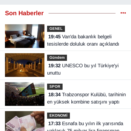
Son Haberler
GENEL
19:45
Van'da bakanlık belgeli
tesislerde doluluk oranı açıklandı
Gündem
19:32
UNESCO bu yıl Türkiye'yi
unuttu
SPOR
18:34
Trabzonspor Kulübü, tarihinin
en yüksek kombine satışını yaptı
EKONOMİ
17:33
Esnafa bu yılın ilk yarısında
yaklaşık 75 milyar lira finansman