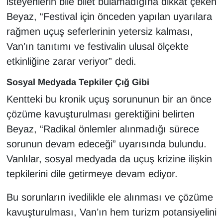
isteyenlerin bile bilet bulamadığına dikkat çeken
Sinema - TV
Beyaz, “Festival için önceden yapılan uyarılara
rağmen uçuş seferlerinin yetersiz kalması,
SİYASET
Van’ın tanıtımı ve festivalin ulusal ölçekte
SPOR
etkinliğine zarar veriyor” dedi.
Sosyal Medyada Tepkiler Çığ Gibi
TEBRİK
Kentteki bu kronik uçuş sorununun bir an önce
TEKNOLOJİ
çözüme kavuşturulması gerektiğini belirten
Beyaz, “Radikal önlemler alınmadığı sürece
Turizm
sorunun devam edeceği” uyarısında bulundu.
Vanlılar, sosyal medyada da uçuş krizine ilişkin
VAN'DA SPOR
tepkilerini dile getirmeye devam ediyor.
Vasıta
Bu sorunların ivedilikle ele alınması ve çözüme
kavuşturulması, Van’ın hem turizm potansiyelini
YAŞAM