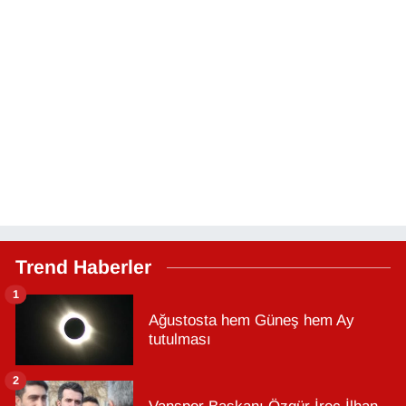
Trend Haberler
1
Ağustosta hem Güneş hem Ay
tutulması
2