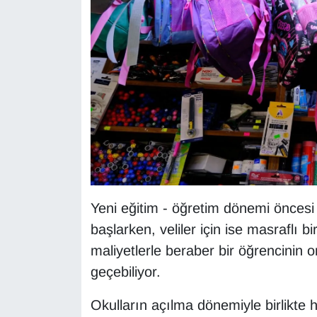
KURDÎ
MAGAZİN
MEDYA
ONE EKONOMİ
POLİTİKA
Resmi İlanlar
Yeni eğitim - öğretim dönemi öncesi k
RÖPORTAJ
başlarken, veliler için ise masraflı 
maliyetlerle beraber bir öğrencinin o
SAĞLIK
geçebiliyor.
Seri İlan
Okulların açılma dönemiyle birlikte h