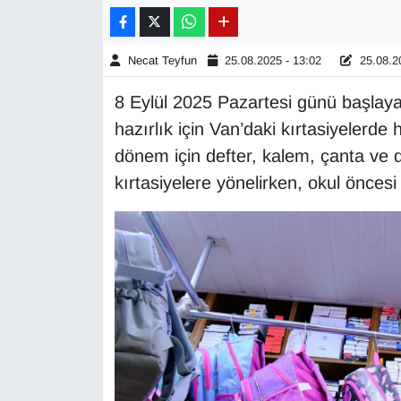
Gündem
Necat Teyfun
25.08.2025 - 13:02
25.08.20
Haber
8 Eylül 2025 Pazartesi günü başlaya
hazırlık için Van’daki kırtasiyelerde h
HABERDE İNSAN
dönem için defter, kalem, çanta ve 
İngilizce
kırtasiyelere yönelirken, okul öncesi
Kadın
Kamu Alımları
Kim Kimdir?
Kültür & Sanat