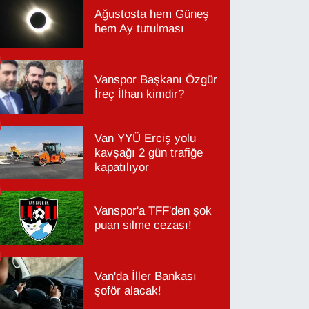
Ağustosta hem Güneş
hem Ay tutulması
Vanspor Başkanı Özgür
İreç İlhan kimdir?
Van YYÜ Erciş yolu
kavşağı 2 gün trafiğe
kapatılıyor
Vanspor'a TFF'den şok
puan silme cezası!
Van'da İller Bankası
şoför alacak!