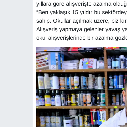
yıllara göre alışverişte azalma oldu
Sinema - TV
“Ben yaklaşık 15 yıldır bu sektördey
SİYASET
sahip. Okullar açılmak üzere, biz kır
Alışveriş yapmaya gelenler yavaş yav
SPOR
okul alışverişlerinde bir azalma gözl
TEBRİK
TEKNOLOJİ
Turizm
VAN'DA SPOR
Vasıta
YAŞAM