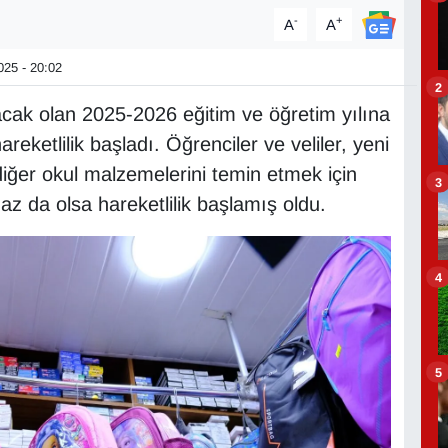
-
+
A
A
25 - 20:02
2
cak olan 2025-2026 eğitim ve öğretim yılına
areketlilik başladı. Öğrenciler ve veliler, yeni
diğer okul malzemelerini temin etmek için
3
 az da olsa hareketlilik başlamış oldu.
4
5