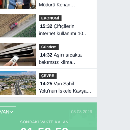
Müdürü Kenan
Tokgöz’den Hakkâri
EKONOMİ
ziyareti
15:32
Çiftçilerin
internet kullanımı 10
yılda iki katını aştı
Gündem
14:32
Aşırı sıcakta
bakımsız klima
yangınlara neden olabilir
ÇEVRE
14:25
Van Sahil
Yolu’nun İskele Kavşağı
tamamlandı
VAN
08.08.2026
SONRAKI VAKTE KALAN