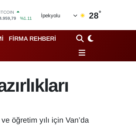
°
OLAR
28
İpekyolu
7,7436
%0.18
EURO
5,2510
%0.32
TERLİN
İ
FİRMA REHBERİ
4,4811
%0.38
RAM ALTIN
660.55
%0.03
İST100
3.779
%-14
ITCOIN
zırlıkları
4.959,79
%1.11
ve öğretim yılı için Van’da