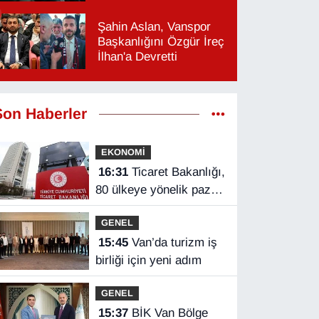
Şahin Aslan, Vanspor
Başkanlığını Özgür İreç
İlhan'a Devretti
Son Haberler
EKONOMİ
16:31
Ticaret Bakanlığı,
80 ülkeye yönelik pazar
araştırması hazırladı
GENEL
15:45
Van’da turizm iş
birliği için yeni adım
GENEL
15:37
BİK Van Bölge