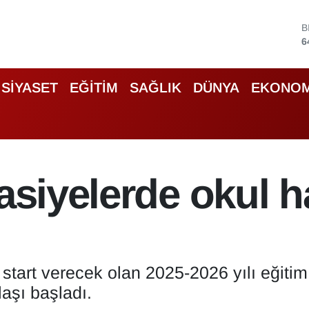
D
4
5
S
SİYASET
EĞİTİM
SAĞLIK
DÜNYA
EKONOM
6
G
6
B
1
B
asiyelerde okul ha
6
tart verecek olan 2025-2026 yılı eğitim 
laşı başladı.