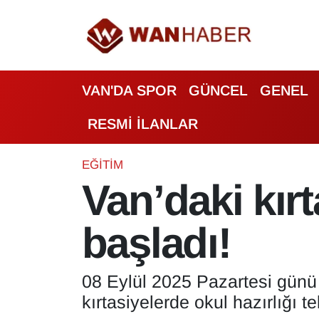
3.SAYFA
Van Nöbetçi Eczaneler
VAN'DA SPOR
GÜNCEL
GENEL
ASAYİŞ
Van Hava Durumu
RESMİ İLANLAR
BİLİM VE TEKNOLOJİ
Van Namaz Vakitleri
Biyografi
Van Trafik Yoğunluk Haritası
EĞİTİM
Van’daki kırt
Bölge Haberleri
Süper Lig Puan Durumu ve Fikstür
başladı!
ÇEVRE
Tüm Manşetler
Deprem
Son Dakika Haberleri
08 Eylül 2025 Pazartesi günü s
kırtasiyelerde okul hazırlığı te
Dernekler, Odalar
Haber Arşivi