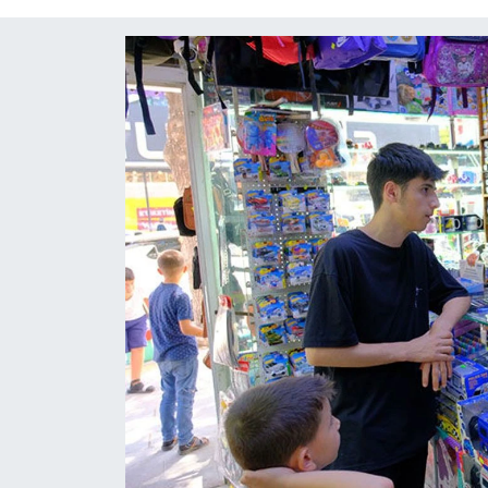
Diğer
DÜNYA
EĞİTİM
EKONOMİ
Eleman
Emlak
En çok konuşulanlar
GENEL
Güncel