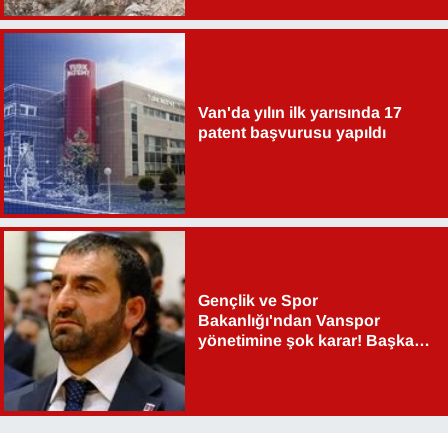
Van'da yılın ilk yarısında 17
patent başvurusu yapıldı
Gençlik ve Spor
Bakanlığı'ndan Vanspor
yönetimine şok karar! Başkan
Şahin Aslan görevden alındı!