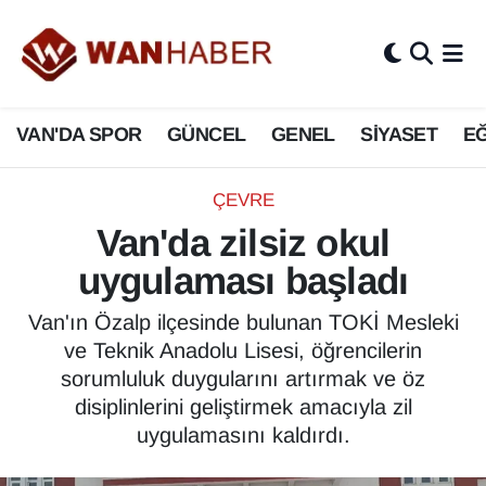
3.SAYFA
Van Nöbetçi Eczaneler
VAN'DA SPOR
GÜNCEL
GENEL
SİYASET
EĞ
ASAYİŞ
Van Hava Durumu
BİLİM VE TEKNOLOJİ
Van Namaz Vakitleri
ÇEVRE
Van'da zilsiz okul
Biyografi
Van Trafik Yoğunluk Haritası
uygulaması başladı
Bölge Haberleri
Süper Lig Puan Durumu ve Fikstür
Van'ın Özalp ilçesinde bulunan TOKİ Mesleki
ve Teknik Anadolu Lisesi, öğrencilerin
ÇEVRE
Tüm Manşetler
sorumluluk duygularını artırmak ve öz
disiplinlerini geliştirmek amacıyla zil
Deprem
Son Dakika Haberleri
uygulamasını kaldırdı.
Dernekler, Odalar
Haber Arşivi