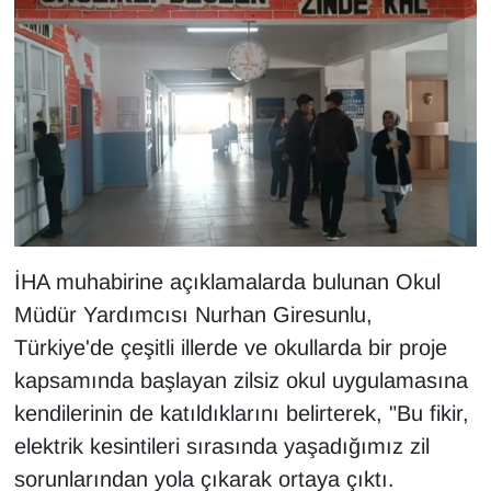
KURDÎ
MAGAZİN
MEDYA
ONE EKONOMİ
POLİTİKA
İHA muhabirine açıklamalarda bulunan Okul
Resmi İlanlar
Müdür Yardımcısı Nurhan Giresunlu,
RÖPORTAJ
Türkiye'de çeşitli illerde ve okullarda bir proje
kapsamında başlayan zilsiz okul uygulamasına
SAĞLIK
kendilerinin de katıldıklarını belirterek, "Bu fikir,
elektrik kesintileri sırasında yaşadığımız zil
Seri İlan
sorunlarından yola çıkarak ortaya çıktı.