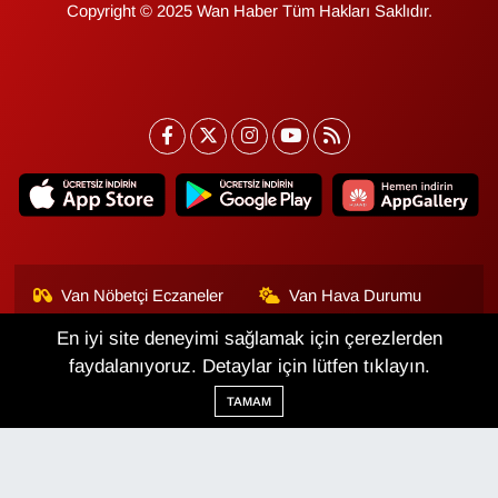
Copyright © 2025 Wan Haber Tüm Hakları Saklıdır.
Van Nöbetçi Eczaneler
Van Hava Durumu
En iyi site deneyimi sağlamak için çerezlerden
Van Namaz Vakitleri
Van Trafik Yoğunluk
Haritası
faydalanıyoruz. Detaylar için lütfen tıklayın.
TAMAM
Puan Durumu ve Fikstür
Tüm Manşetler
Son Dakika Haberleri
Haber Arşivi