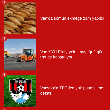
3
Van’da somun ekmeğe zam yapıldı
4
Van YYÜ Erciş yolu kavşağı 2 gün
trafiğe kapatılıyor
5
Vanspor'a TFF'den şok puan silme
cezası!