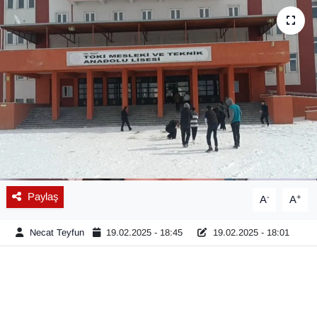
Diğer
DÜNYA
EĞİTİM
EKONOMİ
Eleman
Paylaş
-
+
A
A
Emlak
Necat Teyfun
19.02.2025 - 18:45
19.02.2025 - 18:01
En çok konuşulanlar
GENEL
Güncel