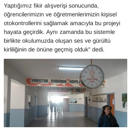
Sinema - TV
Yaptığımız fikir alışverişi sonucunda,
öğrencilerimizin ve öğretmenlerimizin kişisel
SİYASET
otokontrollerini sağlamak amacıyla bu projeyi
hayata geçirdik. Aynı zamanda bu sistemle
SPOR
birlikte okulumuzda oluşan ses ve gürültü
kirliliğinin de önüne geçmiş olduk" dedi.
TEBRİK
TEKNOLOJİ
Turizm
VAN'DA SPOR
Vasıta
YAŞAM