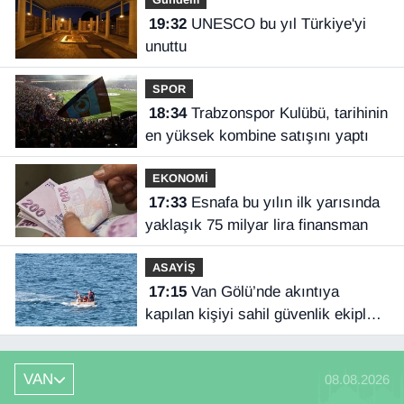
19:32
UNESCO bu yıl Türkiye'yi
unuttu
SPOR
18:34
Trabzonspor Kulübü, tarihinin
en yüksek kombine satışını yaptı
EKONOMİ
17:33
Esnafa bu yılın ilk yarısında
yaklaşık 75 milyar lira finansman
ASAYİŞ
17:15
Van Gölü’nde akıntıya
kapılan kişiyi sahil güvenlik ekipleri
kurtardı
VAN
08.08.2026