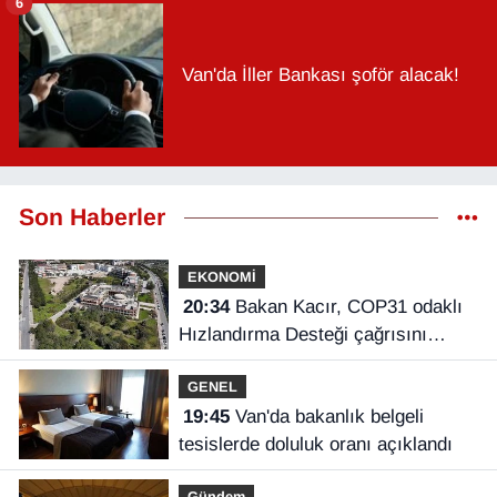
6
Van'da İller Bankası şoför alacak!
Son Haberler
EKONOMİ
20:34
Bakan Kacır, COP31 odaklı
Hızlandırma Desteği çağrısını
açıkladı
GENEL
19:45
Van'da bakanlık belgeli
tesislerde doluluk oranı açıklandı
Gündem