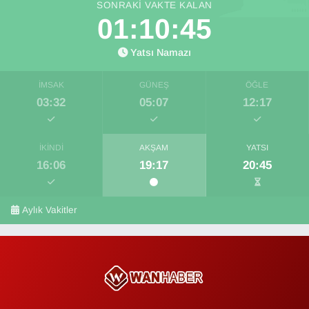
SONRAKI VAKTE KALAN
01:10:44
Yatsı Namazı
İMSAK
GÜNEŞ
ÖĞLE
03:32
05:07
12:17
İKINDI
AKŞAM
YATSI
16:06
19:17
20:45
Aylık Vakitler