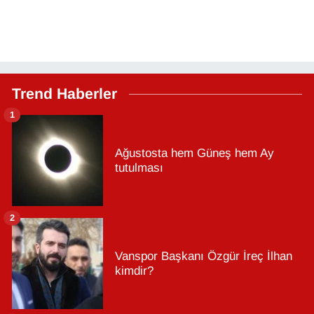
Trend Haberler
1
Ağustosta hem Güneş hem Ay
tutulması
2
Vanspor Başkanı Özgür İreç İlhan
kimdir?