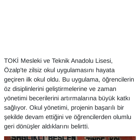
Gündem
Haber
HABERDE İNSAN
TOKİ Mesleki ve Teknik Anadolu Lisesi,
İngilizce
Özalp'te zilsiz okul uygulamasını hayata
Kadın
geçiren ilk okul oldu. Bu uygulama, öğrencilerin
öz disiplinlerini geliştirmelerine ve zaman
Kamu Alımları
yönetimi becerilerini artırmalarına büyük katkı
sağlıyor. Okul yönetimi, projenin başarılı bir
Kim Kimdir?
şekilde devam ettiğini ve öğrencilerden olumlu
geri dönüşler aldıklarını belirtti.
Kültür & Sanat