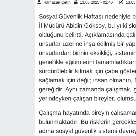
Ramazan Çetin
13.05.2025 - 02:40
13.05.
Gündem
Sosyal Güvenlik Haftası nedeniyle 
İl Müdürü Abidin Göksoy, bu yılki slo
Haber
olduğunu belirtti. Açıklamasında çal
unsurlar üzerine inşa edilmiş bir y
HABERDE İNSAN
unsurlardan birinin eksikliği, sistemi
İngilizce
genellikle eğitimlerini tamamladıktan
sürdürülebilir kılmak için çaba göst
Kadın
sağlamak için değil; insan olmanın,
gereğidir. Aynı zamanda çalışmak, ge
Kamu Alımları
yerindeyken çalışan bireyler, olumsuz
Kim Kimdir?
Çalışma hayatında bireyin çalışama
bulunmaktadır. Bu risklerin gerçek
Kültür & Sanat
adına sosyal güvenlik sistemi devrey