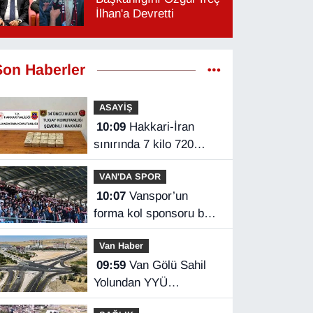
İlhan'a Devretti
Son Haberler
ASAYİŞ
10:09
Hakkari-İran
sınırında 7 kilo 720
gram eroin ele geçirildi
VAN'DA SPOR
10:07
Vanspor’un
forma kol sponsoru belli
oldu
Van Haber
09:59
Van Gölü Sahil
Yolundan YYÜ
kampüsüne ulaşım