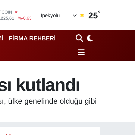
°
OLAR
25
İpekyolu
,7143
%0.16
URO
,0317
%-0.02
TERLİN
İ
FİRMA REHBERİ
,2463
%0.07
RAM ALTIN
74.81
%1.44
İST100
.799
%70
ITCOIN
ı kutlandı
.225,61
%-0.63
ı, ülke genelinde olduğu gibi