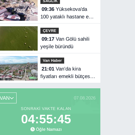
SAĞLIK
sağlandı
09:36
Yüksekova'da
100 yataklı hastane ek
binası yükseliyor
ÇEVRE
09:17
Van Gölü sahili
yeşile büründü
Van Haber
21:01
Van’da kira
fiyatları emekli bütçesini
zorluyor
VAN
07.08.2026
SONRAKI VAKTE KALAN
04:55:44
Öğle Namazı