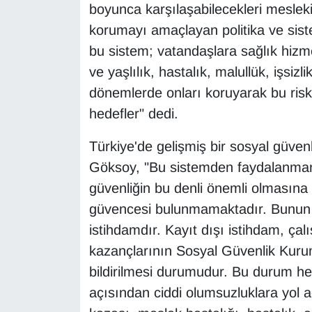
KURDÎ
boyunca karşılaşabilecekleri mesleki
korumayı amaçlayan politika ve sist
MAGAZİN
bu sistem; vatandaşlara sağlık hizm
ve yaşlılık, hastalık, malullük, işsizl
MEDYA
dönemlerde onları koruyarak bu riskl
ONE EKONOMİ
hedefler" dedi.
Türkiye'de gelişmiş bir sosyal güven
POLİTİKA
Göksoy, "Bu sistemden faydalanmanın
Resmi İlanlar
güvenliğin bu denli önemli olmasına
güvencesi bulunmamaktadır. Bunun ba
RÖPORTAJ
istihdamdır. Kayıt dışı istihdam, çal
kazançlarının Sosyal Güvenlik Kurum
SAĞLIK
bildirilmesi durumudur. Bu durum h
Seri İlan
açısından ciddi olumsuzluklara yol aç