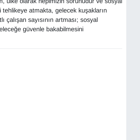
m, ülke olarak hepimizin sorunudur ve sosyal
ini tehlikeye atmakta, gelecek kuşakların
lı çalışan sayısının artması; sosyal
geleceğe güvenle bakabilmesini