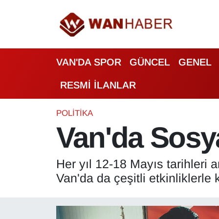
3.SAYFA
Van Nöbetçi Eczaneler
VAN'DA SPOR
GÜNCEL
GENEL
ASAYİŞ
Van Hava Durumu
RESMİ İLANLAR
BİLİM VE TEKNOLOJİ
Van Namaz Vakitleri
Biyografi
Van Trafik Yoğunluk Haritası
POLİTİKA
Van'da Sosya
Bölge Haberleri
Süper Lig Puan Durumu ve Fikstür
Her yıl 12-18 Mayıs tarihleri
ÇEVRE
Tüm Manşetler
Van'da da çeşitli etkinliklerle 
Deprem
Son Dakika Haberleri
Dernekler, Odalar
Haber Arşivi