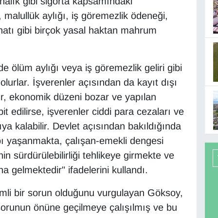
analık gibi sigorta kapsamındaki
 malullük aylığı, iş göremezlik ödeneği,
inatı gibi birçok yasal haktan mahrum
de ölüm aylığı veya iş göremezlik geliri gibi
urlar. İşverenler açısından da kayıt dışı
r, ekonomik düzeni bozar ve yapılan
t edilirse, işverenler ciddi para cezaları ve
ıya kalabilir. Devlet açısından bakıldığında
bı yaşanmakta, çalışan-emekli dengesi
n sürdürülebilirliği tehlikeye girmekte ve
a gelmektedir" ifadelerini kullandı.
emli bir sorun olduğunu vurgulayan Göksoy,
orunun önüne geçilmeye çalışılmış ve bu