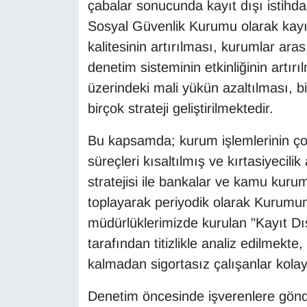
çabalar sonucunda kayıt dışı istihda
YEREL
Sosyal Güvenlik Kurumu olarak kayı
kalitesinin artırılması, kurumlar ara
denetim sisteminin etkinliğinin artır
üzerindeki mali yükün azaltılması, bil
birçok strateji geliştirilmektedir.
Bu kapsamda; kurum işlemlerinin çoğ
süreçleri kısaltılmış ve kırtasiyecili
stratejisi ile bankalar ve kamu kuruml
toplayarak periyodik olarak Kurumumu
müdürlüklerimizde kurulan "Kayıt Dı
tarafından titizlikle analiz edilmek
kalmadan sigortasız çalışanlar kolayl
Denetim öncesinde işverenlere gönder