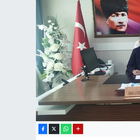
Diğer
DÜNYA
EĞİTİM
EKONOMİ
Eleman
Emlak
En çok konuşulanlar
GENEL
Güncel