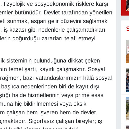
, fizyolojik ve sosyoekonomik risklere karşı
emler bütünüdür. Devlet tarafından yönetilen
eti sunmak, asgari gelir düzeyini sağlamak
ik, iş kazası gibi nedenlerle çalışamadıkları
erin doğurduğu zararları telafi etmeyi
lik sisteminin bulunduğuna dikkat çeken
 temel şartı, kayıtlı çalışmaktır. Sosyal
 rağmen, bazı vatandaşlarımızın hâlâ sosyal
şlıca nedenlerinden biri de kayıt dışı
ıştığı halde hizmetlerinin veya prime esas
una hiç bildirilmemesi veya eksik
em çalışan hem işveren hem de devlet
maktadır. Sigortasız çalışan bireyler; iş