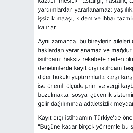
kazası, meslek hastalığı, hastalık, 
Sinema - TV
yardımlardan yararlanamaz; yaşlılık,
işsizlik maaşı, kıdem ve ihbar tazm
SİYASET
kalırlar.
SPOR
Aynı zamanda, bu bireylerin aileleri 
haklardan yararlanamaz ve mağdur ol
TEBRİK
istihdam; haksız rekabete neden olu
TEKNOLOJİ
denetimlerde kayıt dışı istihdam tespi
diğer hukuki yaptırımlarla karşı karş
Turizm
ise önemli ölçüde prim ve vergi kay
bozulmakta, sosyal güvenlik sistemini
VAN'DA SPOR
gelir dağılımında adaletsizlik meydan
Vasıta
Kayıt dışı istihdamın Türkiye'de ön
"Bugüne kadar birçok yöntemle bu s
YAŞAM