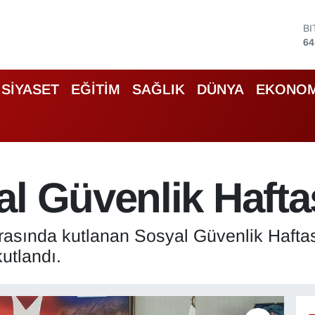
D
47
E
55
S
SİYASET
EĞİTİM
SAĞLIK
DÜNYA
EKONOM
64
G
65
B
13
B
l Güvenlik Haftas
64
 arasında kutlanan Sosyal Güvenlik Haftas
kutlandı.