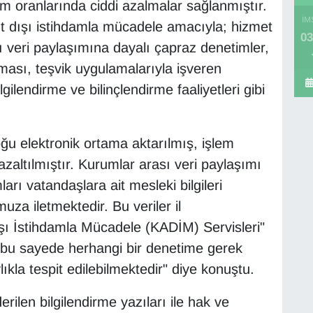
m oranlarında ciddi azalmalar sağlanmıştır.
İM
t dışı istihdamla mücadele amacıyla; hizmet
03
sı veri paylaşımına dayalı çapraz denetimler,
ılması, teşvik uygulamalarıyla işveren
gilendirme ve bilinçlendirme faaliyetleri gibi
u elektronik ortama aktarılmış, işlem
k azaltılmıştır. Kurumlar arası veri paylaşımı
arı vatandaşlara ait mesleki bilgileri
za iletmektedir. Bu veriler il
şı İstihdamla Mücadele (KADİM) Servisleri"
te, bu sayede herhangi bir denetime gerek
ıkla tespit edilebilmektedir" diye konuştu.
ilen bilgilendirme yazıları ile hak ve