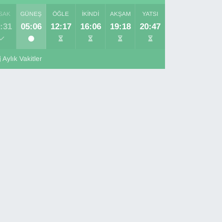
SAK
GÜNEŞ
ÖĞLE
İKINDI
AKŞAM
YATSI
:31
05:06
12:17
16:06
19:18
20:47
Aylık Vakitler