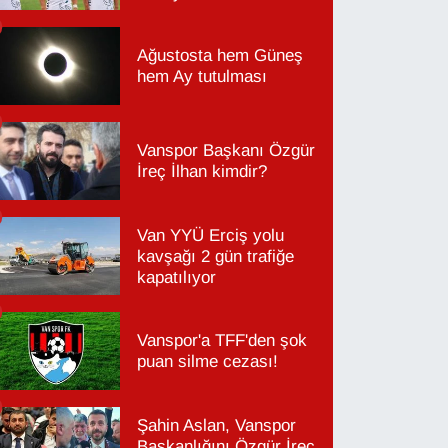
Ağustosta hem Güneş
hem Ay tutulması
Vanspor Başkanı Özgür
İreç İlhan kimdir?
Van YYÜ Erciş yolu
kavşağı 2 gün trafiğe
kapatılıyor
Vanspor'a TFF'den şok
puan silme cezası!
Şahin Aslan, Vanspor
Başkanlığını Özgür İreç