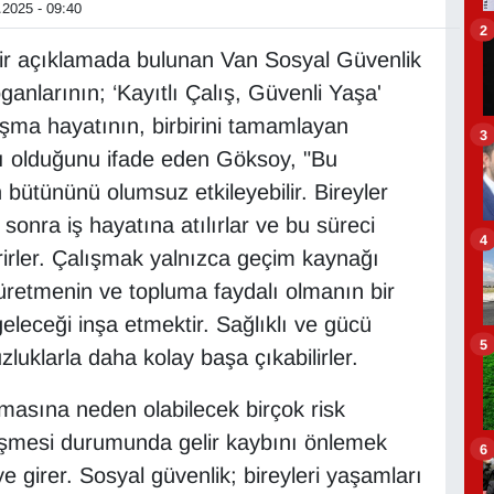
2025 - 09:40
2
bir açıklamada bulunan Van Sosyal Güvenlik
ganlarının; ‘Kayıtlı Çalış, Güvenli Yaşa'
ışma hayatının, birbirini tamamlayan
3
apı olduğunu ifade eden Göksoy, "Bu
n bütününü olumsuz etkileyebilir. Bireyler
 sonra iş hayatına atılırlar ve bu süreci
4
erirler. Çalışmak yalnızca geçim kaynağı
 üretmenin ve topluma faydalı olmanın bir
leceği inşa etmektir. Sağlıklı ve gücü
5
luklarla daha kolay başa çıkabilirler.
masına neden olabilecek birçok risk
leşmesi durumunda gelir kaybını önlemek
6
e girer. Sosyal güvenlik; bireyleri yaşamları