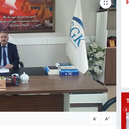
1
-
+
A
A