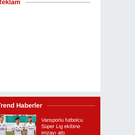
Reklam
Trend Haberler
Vansporlu futbolcu
Süper Lig ekibine
imzayı attı