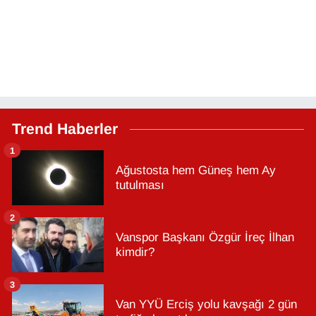
Trend Haberler
1
Ağustosta hem Güneş hem Ay
tutulması
2
Vanspor Başkanı Özgür İreç İlhan
kimdir?
3
Van YYÜ Erciş yolu kavşağı 2 gün