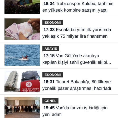
18:34
Trabzonspor Kulübü, tarihinin
en yüksek kombine satışını yaptı
EKONOMİ
17:33
Esnafa bu yılın ilk yarısında
yaklaşık 75 milyar lira finansman
ASAYİŞ
17:15
Van Gölü’nde akıntıya
kapılan kişiyi sahil güvenlik ekipleri
kurtardı
EKONOMİ
16:31
Ticaret Bakanlığı, 80 ülkeye
yönelik pazar araştırması hazırladı
GENEL
15:45
Van’da turizm iş birliği için
yeni adım