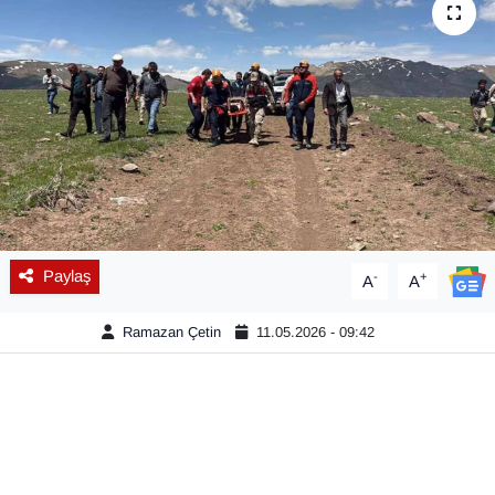
Diğer
DÜNYA
EĞİTİM
EKONOMİ
Eleman
Paylaş
-
+
A
A
Emlak
Ramazan Çetin
11.05.2026 - 09:42
En çok konuşulanlar
GENEL
Güncel