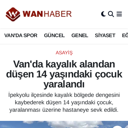
3.SAYFA
Van Nöbetçi Eczaneler
VAN'DA SPOR
GÜNCEL
GENEL
SİYASET
EĞ
ASAYİŞ
Van Hava Durumu
BİLİM VE TEKNOLOJİ
Van Namaz Vakitleri
ASAYİŞ
Van'da kayalık alandan
Biyografi
Van Trafik Yoğunluk Haritası
düşen 14 yaşındaki çocuk
Bölge Haberleri
Süper Lig Puan Durumu ve Fikstür
yaralandı
ÇEVRE
Tüm Manşetler
İpekyolu ilçesinde kayalık bölgede dengesini
kaybederek düşen 14 yaşındaki çocuk,
Deprem
Son Dakika Haberleri
yaralanması üzerine hastaneye sevk edildi.
Dernekler, Odalar
Haber Arşivi