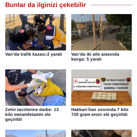
Bunlar da ilginizi çekebilir
Van’da trafik kazası:2 yaralı
Van’da iki aile arasında
kavga: 5 yaralı
Zehir tacirlerine darbe: 13
Hakkari-İran sınırında 7 kilo
kilo metamfetamin ele
720 gram eroin ele geçirildi
geçirildi