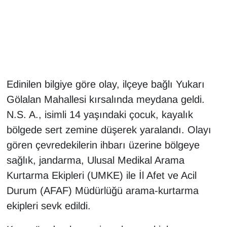
Gündem
Haber
HABERDE İNSAN
Edinilen bilgiye göre olay, ilçeye bağlı Yukarı
Gölalan Mahallesi kırsalında meydana geldi.
İngilizce
N.S. A., isimli 14 yaşındaki çocuk, kayalık
Kadın
bölgede sert zemine düşerek yaralandı. Olayı
gören çevredekilerin ihbarı üzerine bölgeye
Kamu Alımları
sağlık, jandarma, Ulusal Medikal Arama
Kurtarma Ekipleri (UMKE) ile İl Afet ve Acil
Kim Kimdir?
Durum (AFAF) Müdürlüğü arama-kurtarma
Kültür & Sanat
ekipleri sevk edildi.