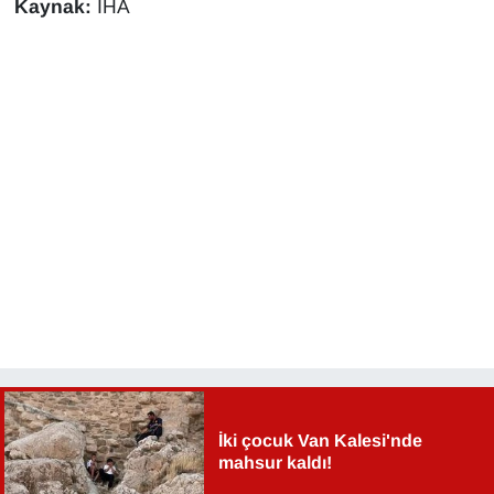
Kaynak:
İHA
Sinema - TV
SİYASET
SPOR
TEBRİK
TEKNOLOJİ
Turizm
VAN'DA SPOR
Vasıta
İki çocuk Van Kalesi'nde
mahsur kaldı!
YAŞAM