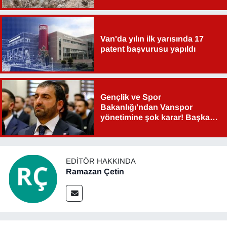
YEREL
Van'da yılın ilk yarısında 17
patent başvurusu yapıldı
Gençlik ve Spor
Bakanlığı'ndan Vanspor
yönetimine şok karar! Başkan
Şahin Aslan görevden alındı!
EDITÖR HAKKINDA
Ramazan Çetin