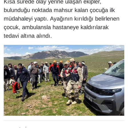
Kısa sürede olay yerine ulaşan ekipler,
KURDÎ
bulunduğu noktada mahsur kalan çocuğa ilk
MAGAZİN
müdahaleyi yaptı. Ayağının kırıldığı belirlenen
çocuk, ambulansla hastaneye kaldırılarak
MEDYA
tedavi altına alındı.
ONE EKONOMİ
POLİTİKA
Resmi İlanlar
RÖPORTAJ
SAĞLIK
Seri İlan