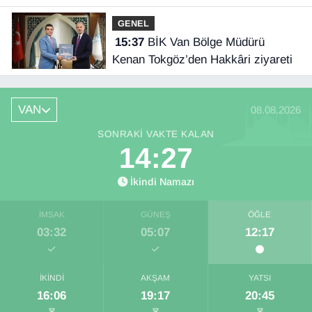
GENEL
15:37
BİK Van Bölge Müdürü
Kenan Tokgöz’den Hakkâri ziyareti
VAN
08.08.2026
SONRAKI VAKTE KALAN
14:27
İkindi Namazı
İMSAK
GÜNEŞ
ÖĞLE
03:32
05:07
12:17
İKINDI
AKŞAM
YATSI
16:06
19:17
20:45