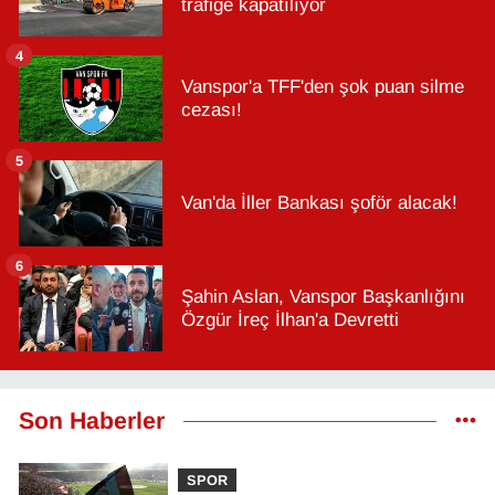
trafiğe kapatılıyor
4
Vanspor'a TFF'den şok puan silme
cezası!
5
Van'da İller Bankası şoför alacak!
6
Şahin Aslan, Vanspor Başkanlığını
Özgür İreç İlhan'a Devretti
Son Haberler
SPOR