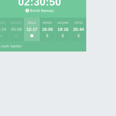
02:30:49
İkindi Namazı
SAK
GÜNEŞ
ÖĞLE
İKINDI
AKŞAM
YATSI
:34
05:08
12:17
16:05
19:16
20:44
Aylık Vakitler