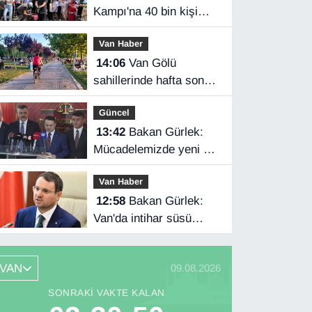
Kampı'na 40 bin kişi
katıldı
Van Haber
14:06
Van Gölü
sahillerinde hafta sonu
yoğunluğu
Güncel
13:42
Bakan Gürlek:
Mücadelemizde yeni bir
boyuta geçeceğiz
Van Haber
12:58
Bakan Gürlek:
Van'da intihar süsü
verilen olay aydınlatıldı
VAN
09.08.2026
SONRAKI VAKTE KALAN