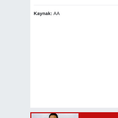
KURDÎ
Kaynak:
AA
MAGAZİN
MEDYA
ONE EKONOMİ
POLİTİKA
Resmi İlanlar
RÖPORTAJ
SAĞLIK
Seri İlan