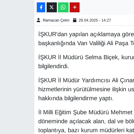
Gündem
Ramazan Çetin
29.04.2025 - 14:27
Haber
İŞKUR'dan yapılan açıklamaya göre,
başkanlığında Van Valiliği Ali Paşa 
HABERDE İNSAN
İŞKUR İl Müdürü Selma Biçek, kurumu
İngilizce
bilgilendirdi.
Kadın
İŞKUR İl Müdür Yardımcısı Ali Çınar is
hizmetlerinin yürütülmesine ilişkin us
Kamu Alımları
hakkında bilgilendirme yaptı.
Kim Kimdir?
İl Milli Eğitim Şube Müdürü Mehmet 
Kültür & Sanat
döneminde açılacak alan, dal ve bö
toplantıya, bazı kurum müdürleri katı