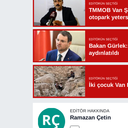
EDITÖRÜN SEÇTIĞI
Sinema - TV
TMMOB Van Şu
otopark yeters
SİYASET
SPOR
EDITÖRÜN SEÇTIĞI
Bakan Gürlek: 
TEBRİK
aydınlatıldı
TEKNOLOJİ
Turizm
EDITÖRÜN SEÇTIĞI
İki çocuk Van 
VAN'DA SPOR
Vasıta
EDITÖR HAKKINDA
Ramazan Çetin
YAŞAM