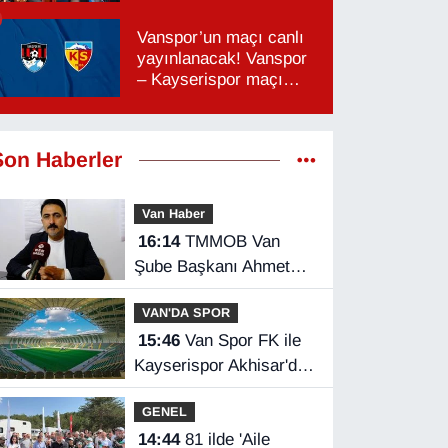
Vanspor’un maçı canlı
yayınlanacak! Vanspor
– Kayserispor maçı
hangi kanalda, saat
kaçta?
Son Haberler
Van Haber
16:14
TMMOB Van
Şube Başkanı Ahmet
Ortakçı: Van’da otopark
VAN'DA SPOR
yetersizliği ciddi sorun!
15:46
Van Spor FK ile
Kayserispor Akhisar'da
rakip
GENEL
14:44
81 ilde 'Aile