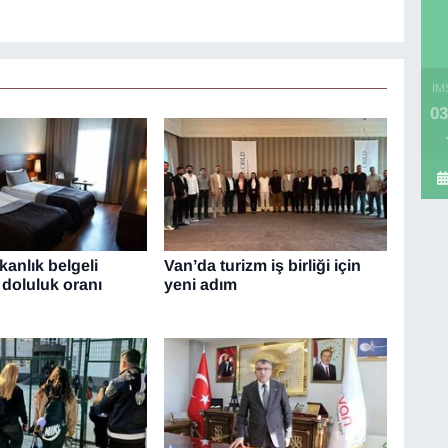
İM
03
anlık belgeli
Van’da turizm iş birliği için
 doluluk oranı
yeni adım