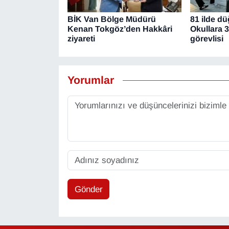
BİK Van Bölge Müdürü
81 ilde d
Kenan Tokgöz’den Hakkâri
Okullara 3
ziyareti
görevlisi
Yorumlar
Gönder