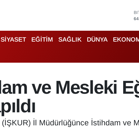
B
64
D
47
E
SİYASET
EĞİTİM
SAĞLIK
DÜNYA
EKONOM
55
S
64
G
66
B
dam ve Mesleki E
13
pıldı
(İŞKUR) İl Müdürlüğünce İstihdam ve M