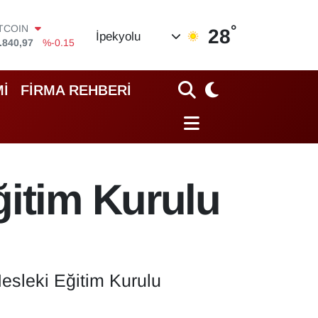
°
ITCOIN
28
İpekyolu
.840,97
%-0.15
OLAR
,7436
%0.18
URO
İ
FİRMA REHBERİ
,2510
%0.32
TERLİN
,4811
%0.38
RAM ALTIN
60.55
%0
İST100
ğitim Kurulu
.779
%-14
esleki Eğitim Kurulu