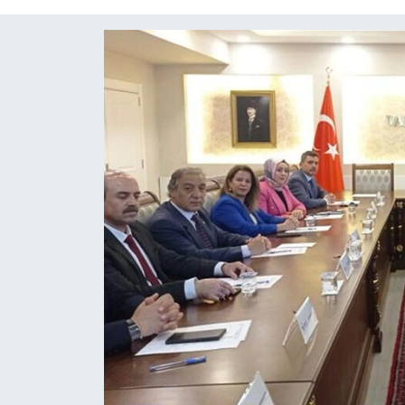
Diğer
DÜNYA
EĞİTİM
EKONOMİ
Eleman
Emlak
En çok konuşulanlar
GENEL
Güncel