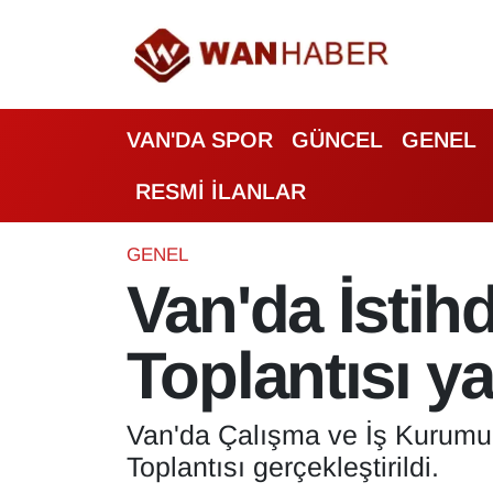
3.SAYFA
Van Nöbetçi Eczaneler
VAN'DA SPOR
GÜNCEL
GENEL
ASAYİŞ
Van Hava Durumu
RESMİ İLANLAR
BİLİM VE TEKNOLOJİ
Van Namaz Vakitleri
Biyografi
Van Trafik Yoğunluk Haritası
GENEL
Van'da İstih
Bölge Haberleri
Süper Lig Puan Durumu ve Fikstür
Toplantısı ya
ÇEVRE
Tüm Manşetler
Deprem
Son Dakika Haberleri
Van'da Çalışma ve İş Kurumu 
Toplantısı gerçekleştirildi.
Dernekler, Odalar
Haber Arşivi