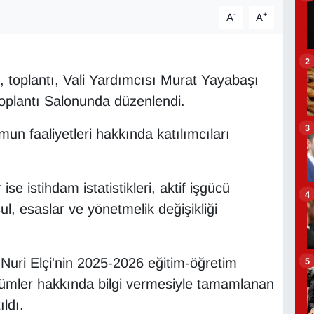
-
+
A
A
2
 toplantı, Vali Yardımcısı Murat Yayabaşı
Toplantı Salonunda düzenlendi.
3
n faaliyetleri hakkında katılımcıları
e istihdam istatistikleri, aktif işgücü
4
ul, esaslar ve yönetmelik değişikliği
Nuri Elçi'nin 2025-2026 eğitim-öğretim
5
lümler hakkında bilgi vermesiyle tamamlanan
ldı.