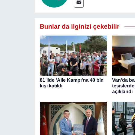
YEREL
Bunlar da ilginizi çekebilir
81 ilde 'Aile Kampı'na 40 bin
Van'da bak
kişi katıldı
tesislerde
açıklandı