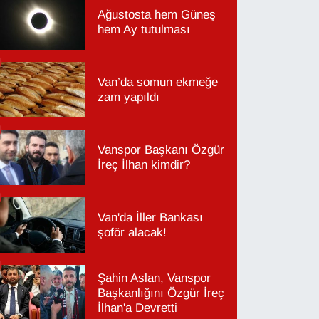
Ağustosta hem Güneş
hem Ay tutulması
Van’da somun ekmeğe
zam yapıldı
Vanspor Başkanı Özgür
İreç İlhan kimdir?
Van'da İller Bankası
şoför alacak!
Şahin Aslan, Vanspor
Başkanlığını Özgür İreç
İlhan'a Devretti