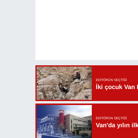
KURDÎ
MAGAZİN
MEDYA
ONE EKONOMİ
POLİTİKA
Resmi İlanlar
EDITÖRÜN SEÇTIĞI
İki çocuk Van 
RÖPORTAJ
SAĞLIK
EDITÖRÜN SEÇTIĞI
Van'da yılın i
Seri İlan