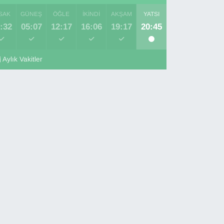
SAK
GÜNEŞ
ÖĞLE
İKINDI
AKŞAM
YATSI
:32
05:07
12:17
16:06
19:17
20:45
Aylık Vakitler