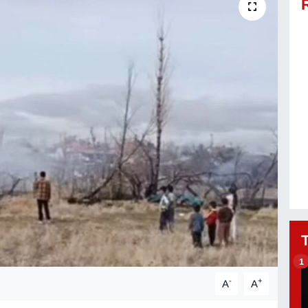
1
-
+
A
A