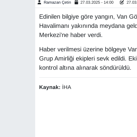
Ramazan Çetin
27.03.2025 - 14:00
27.03.
Gündem
Edinilen bilgiye göre yangın, Van Gö
Havalimanı yakınında meydana geldi
Haber
Merkezi'ne haber verdi.
HABERDE İNSAN
Haber verilmesi üzerine bölgeye Van
Grup Amirliği ekipleri sevk edildi. E
İngilizce
kontrol altına alınarak söndürüldü.
Kadın
Kaynak:
İHA
Kamu Alımları
Kim Kimdir?
Kültür & Sanat