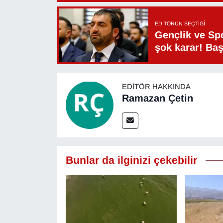
Sinema - TV
EDITÖRÜN SEÇTIĞI
SİYASET
Gençlik ve Sp
şok karar! Ba
SPOR
TEBRİK
EDITÖR HAKKINDA
Ramazan Çetin
TEKNOLOJİ
Turizm
Bunlar da ilginizi çekebilir
VAN'DA SPOR
Vasıta
YAŞAM