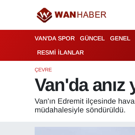
3.SAYFA
Van Nöbetçi Eczaneler
VAN'DA SPOR
GÜNCEL
GENEL
ASAYİŞ
Van Hava Durumu
RESMİ İLANLAR
BİLİM VE TEKNOLOJİ
Van Namaz Vakitleri
Biyografi
Van Trafik Yoğunluk Haritası
ÇEVRE
Van'da anız y
Bölge Haberleri
Süper Lig Puan Durumu ve Fikstür
Van'ın Edremit ilçesinde haval
ÇEVRE
Tüm Manşetler
müdahalesiyle söndürüldü.
Deprem
Son Dakika Haberleri
Dernekler, Odalar
Haber Arşivi