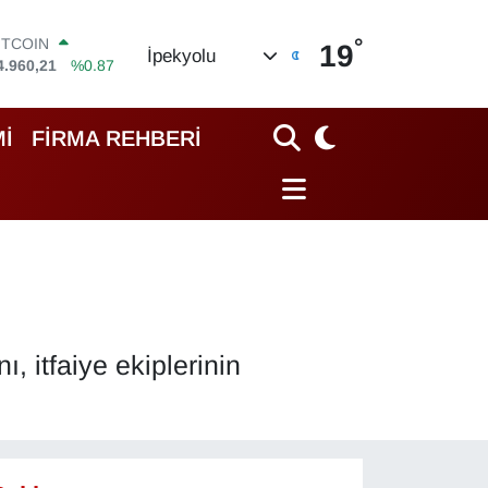
°
OLAR
19
İpekyolu
7,7436
%0.18
URO
5,2510
%0.32
TERLİN
İ
FİRMA REHBERİ
4,4811
%0.38
RAM ALTIN
648.99
%2.59
İST100
3.779
%-14
ITCOIN
4.960,21
%0.87
, itfaiye ekiplerinin