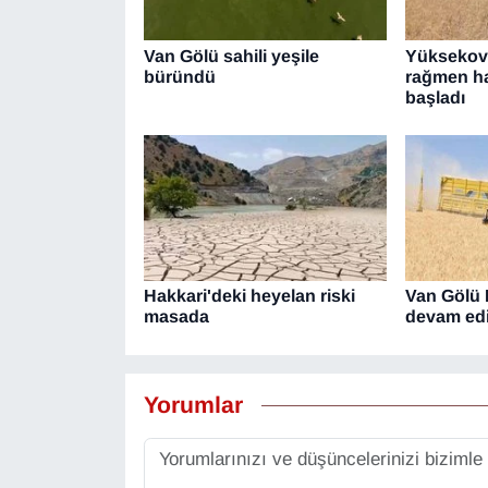
YEREL
Van Gölü sahili yeşile
Yüksekova
büründü
rağmen ha
başladı
Hakkari'deki heyelan riski
Van Gölü 
masada
devam ed
Yorumlar