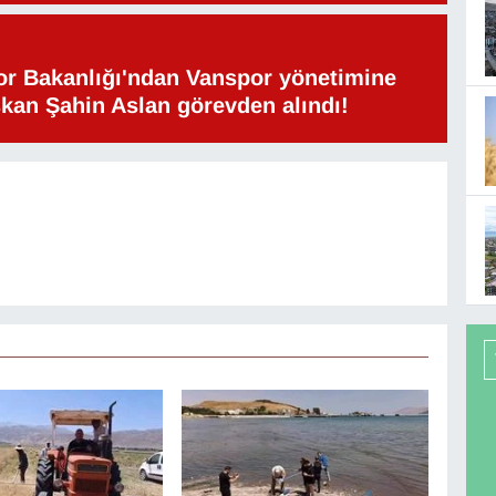
or Bakanlığı'ndan Vanspor yönetimine
şkan Şahin Aslan görevden alındı!