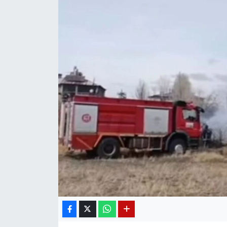
Diğer
DÜNYA
EĞİTİM
EKONOMİ
Eleman
Emlak
En çok konuşulanlar
GENEL
Güncel