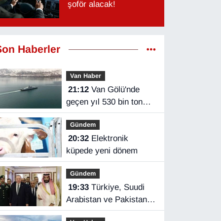
şoför alacak!
Son Haberler
Van Haber
21:12
Van Gölü'nde
geçen yıl 530 bin ton
yük taşındı
Gündem
20:32
Elektronik
küpede yeni dönem
Gündem
19:33
Türkiye, Suudi
Arabistan ve Pakistan
üçlü savunma