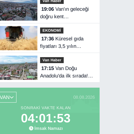
Van Haber
anlaşması imzaladı
19:06
Van'ın geleceği
doğru kent
planlamasında
EKONOMİ
17:36
Küresel gıda
fiyatları 3,5 yılın
zirvesinde
Van Haber
17:15
Van Doğu
Anadolu'da ilk sırada!
Bakanlık verileri
paylaştı…
VAN
08.08.2026
SONRAKI VAKTE KALAN
04:01:52
İmsak Namazı