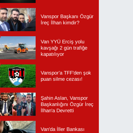
Vanspor Başkanı Özgür
İreç İlhan kimdir?
Van YYÜ Erciş yolu
kavşağı 2 gün trafiğe
kapatılıyor
Vanspor'a TFF'den şok
puan silme cezası!
Şahin Aslan, Vanspor
Başkanlığını Özgür İreç
İlhan'a Devretti
Van'da İller Bankası