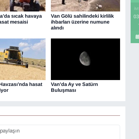
İM
’da sıcak havaya
Van Gölü sahilindeki kirlilik
03
sat mesaisi
ihbarları üzerine numune
alındı
Havzası’nda hasat
Van'da Ay ve Satürn
iyor
Buluşması