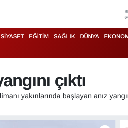
D
4
E
5
S
SİYASET
EĞİTİM
SAĞLIK
DÜNYA
EKONOM
6
G
6
B
1
B
angını çıktı
6
imanı yakınlarında başlayan anız yangını