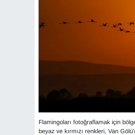
Sinema - TV
SİYASET
SPOR
TEBRİK
TEKNOLOJİ
Turizm
VAN'DA SPOR
Vasıta
Flamingoları fotoğraflamak için bölge
YAŞAM
beyaz ve kırmızı renkleri, Van Gölü'