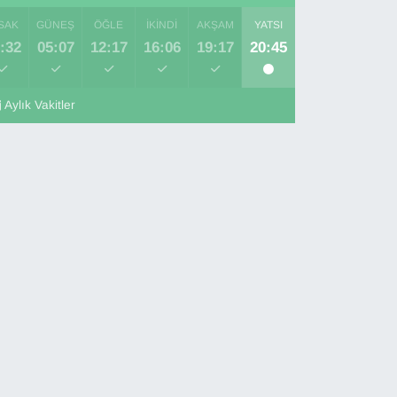
SAK
GÜNEŞ
ÖĞLE
İKINDI
AKŞAM
YATSI
:32
05:07
12:17
16:06
19:17
20:45
Aylık Vakitler