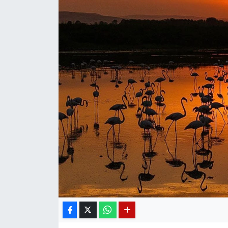
Diğer
DÜNYA
EĞİTİM
EKONOMİ
Eleman
Emlak
En çok konuşulanlar
GENEL
Güncel