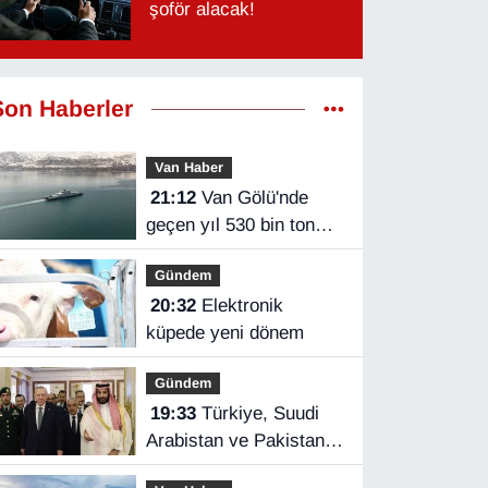
şoför alacak!
Son Haberler
Van Haber
21:12
Van Gölü'nde
geçen yıl 530 bin ton
yük taşındı
Gündem
20:32
Elektronik
küpede yeni dönem
Gündem
19:33
Türkiye, Suudi
Arabistan ve Pakistan
üçlü savunma