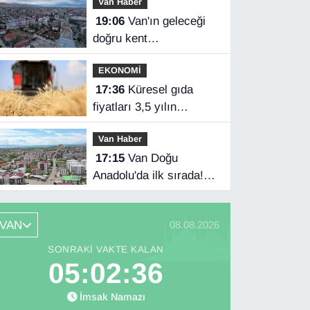
Van Haber
anlaşması imzaladı
19:06
Van'ın geleceği
doğru kent
planlamasında
EKONOMİ
17:36
Küresel gıda
fiyatları 3,5 yılın
zirvesinde
Van Haber
17:15
Van Doğu
Anadolu'da ilk sırada!
Bakanlık verileri
paylaştı…
VAN
08.08.2026
SONRAKI VAKTE KALAN
05:02:34
İmsak Namazı