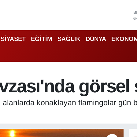
D
4
E
5
S
SİYASET
EĞİTİM
SAĞLIK
DÜNYA
EKONOM
6
G
6
B
1
B
vzası'nda görsel 
6
alanlarda konaklayan flamingolar gün b