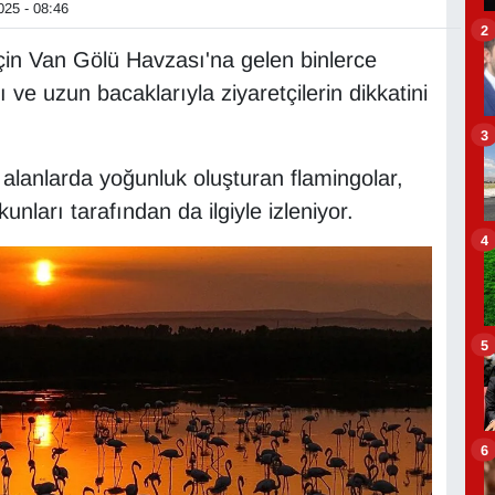
25 - 08:46
2
çin Van Gölü Havzası'na gelen binlerce
rı ve uzun bacaklarıyla ziyaretçilerin dikkatini
3
 alanlarda yoğunluk oluşturan flamingolar,
unları tarafından da ilgiyle izleniyor.
4
5
6