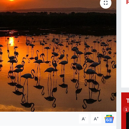
1
-
+
A
A