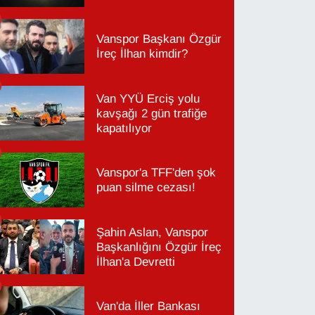
Vanspor Başkanı Özgür
İreç İlhan kimdir?
Van YYÜ Erciş yolu
kavşağı 2 gün trafiğe
kapatılıyor
Vanspor'a TFF'den şok
puan silme cezası!
Şahin Aslan, Vanspor
Başkanlığını Özgür İreç
İlhan'a Devretti
Van'da İller Bankası