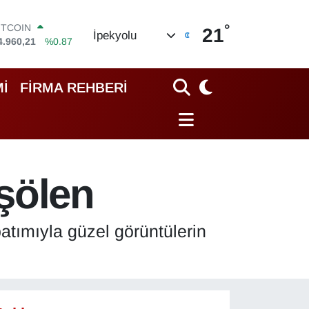
°
OLAR
21
İpekyolu
7,7436
%0.18
URO
5,2510
%0.32
TERLİN
İ
FİRMA REHBERİ
4,4811
%0.38
RAM ALTIN
648.99
%2.59
İST100
3.779
%-14
ITCOIN
şölen
4.960,21
%0.87
atımıyla güzel görüntülerin