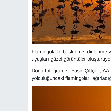
KURDÎ
MAGAZİN
MEDYA
ONE EKONOMİ
Flamingoların beslenme, dinlenme v
POLİTİKA
uçuşları güzel görüntüler oluşturuyor
Resmi İlanlar
Doğa fotoğrafçısı Yasin Çiftçier, AA
RÖPORTAJ
yolculuğundaki flamingoları ağırladığ
SAĞLIK
Seri İlan