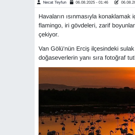
Necat Teyfun
06.08.2025 - 01:46
06.08.20
Gündem
Havaların ısınmasıyla konaklamak i
flamingo, iri gövdeleri, zarif boyunla
Haber
çekiyor.
HABERDE İNSAN
Van Gölü'nün Erciş ilçesindeki sulak
doğaseverlerin yanı sıra fotoğraf tutk
İngilizce
Kadın
Kamu Alımları
Kim Kimdir?
Kültür & Sanat