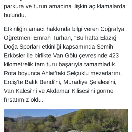
Sinema - TV
parkura ve turun amacına ilişkin açıklamalarda
bulundu.
SİYASET
Etkinliğin amacı hakkında bilgi veren Coğrafya
SPOR
Öğretmeni Emrah Turhan, "Bu hafta Elazığ
Doğa Sporları etkinliği kapsamında Semih
TEBRİK
Erkösler ile birlikte Van Gölü çevresinde 423
kilometrelik tam turu başarıyla tamamladık.
TEKNOLOJİ
Rota boyunca Ahlat'taki Selçuklu mezarlarını,
Turizm
Erciş'te Balık Bendi'ni, Muradiye Şelalesi'ni,
Van Kalesi'ni ve Akdamar Kilisesi'ni görme
VAN'DA SPOR
fırsatımız oldu.
Vasıta
YAŞAM