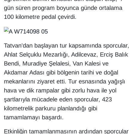
KURDÎ
gün süren program boyunca günde ortalama
100 kilometre pedal çevirdi.
MAGAZİN
MEDYA
Tatvan'dan başlayan tur kapsamında sporcular,
ONE EKONOMİ
Ahlat Selçuklu Mezarlığı, Adilcevaz, Erciş Balık
POLİTİKA
Bendi, Muradiye Şelalesi, Van Kalesi ve
Akdamar Adası gibi bölgenin tarihi ve doğal
Resmi İlanlar
mekanlarını ziyaret etti. Tur esnasında yağışlı
hava ve dik rampalar gibi zorlu hava ile yol
RÖPORTAJ
şartlarıyla mücadele eden sporcular, 423
kilometrelik parkuru planlandığı gibi
SAĞLIK
tamamlamayı başardı.
Seri İlan
Etkinliğin tamamlanmasının ardından sporcular