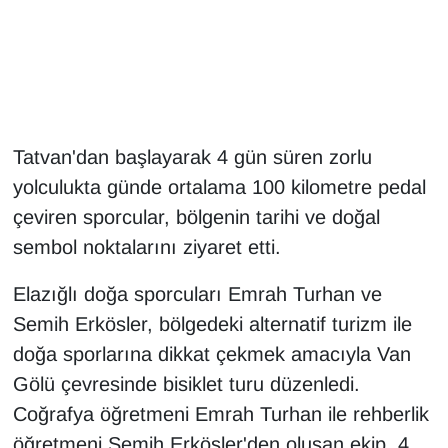
Gündem
Haber
HABERDE İNSAN
Tatvan'dan başlayarak 4 gün süren zorlu
yolculukta günde ortalama 100 kilometre pedal
İngilizce
çeviren sporcular, bölgenin tarihi ve doğal
sembol noktalarını ziyaret etti.
Kadın
Elazığlı doğa sporcuları Emrah Turhan ve
Kamu Alımları
Semih Erkösler, bölgedeki alternatif turizm ile
Kim Kimdir?
doğa sporlarına dikkat çekmek amacıyla Van
Gölü çevresinde bisiklet turu düzenledi.
Kültür & Sanat
Coğrafya öğretmeni Emrah Turhan ile rehberlik
öğretmeni Semih Erkösler'den oluşan ekip, 4