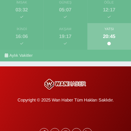
İMSAK
GÜNEŞ
ÖĞLE
03:32
05:07
12:17
İKINDI
AKŞAM
YATSI
16:06
19:17
20:45
Aylık Vakitler
Copyright © 2025 Wan Haber Tüm Hakları Saklıdır.