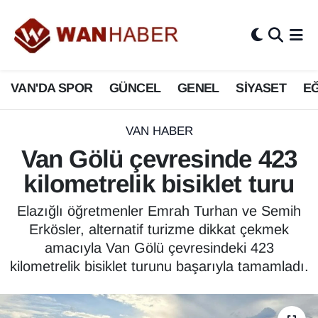
3.SAYFA
Van Nöbetçi Eczaneler
VAN'DA SPOR
GÜNCEL
GENEL
SİYASET
EĞ
ASAYİŞ
Van Hava Durumu
BİLİM VE TEKNOLOJİ
Van Namaz Vakitleri
VAN HABER
Van Gölü çevresinde 423
Biyografi
Van Trafik Yoğunluk Haritası
kilometrelik bisiklet turu
Bölge Haberleri
Süper Lig Puan Durumu ve Fikstür
Elazığlı öğretmenler Emrah Turhan ve Semih
Erkösler, alternatif turizme dikkat çekmek
ÇEVRE
Tüm Manşetler
amacıyla Van Gölü çevresindeki 423
kilometrelik bisiklet turunu başarıyla tamamladı.
Deprem
Son Dakika Haberleri
Dernekler, Odalar
Haber Arşivi