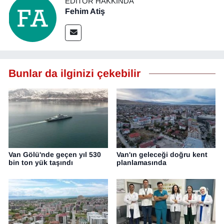
EDITÖR HAKKINDA
Fehim Atiş
Bunlar da ilginizi çekebilir
Van Gölü'nde geçen yıl 530
Van'ın geleceği doğru kent
bin ton yük taşındı
planlamasında