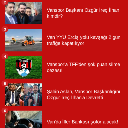
2
Vanspor Başkanı Özgür İreç İlhan
kimdir?
3
Van YYÜ Erciş yolu kavşağı 2 gün
trafiğe kapatılıyor
4
Vanspor'a TFF'den şok puan silme
cezası!
5
Şahin Aslan, Vanspor Başkanlığını
Özgür İreç İlhan'a Devretti
6
Van'da İller Bankası şoför alacak!