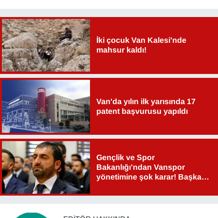
İki çocuk Van Kalesi'nde
mahsur kaldı!
Van'da yılın ilk yarısında 17
patent başvurusu yapıldı
Gençlik ve Spor
Bakanlığı'ndan Vanspor
yönetimine şok karar! Başkan
Şahin Aslan görevden alındı!