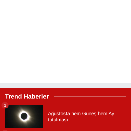
Trend Haberler
1
Ağustosta hem Güneş hem Ay
tutulması