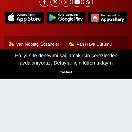
Van Nöbetçi Eczaneler
Van Hava Durumu
En iyi site deneyimi sağlamak için çerezlerden
Van Namaz Vakitleri
Van Trafik Yoğunluk
Haritası
faydalanıyoruz. Detaylar için lütfen tıklayın.
TAMAM
Puan Durumu ve Fikstür
Tüm Manşetler
Son Dakika Haberleri
Haber Arşivi
Van Haber
Çerez Politikası
Gizlilik Politikası
Üyelik Sözleşmesi
Veri Politikası
Künye
İletişim
Haber Yazılımı:
TE Bilişim