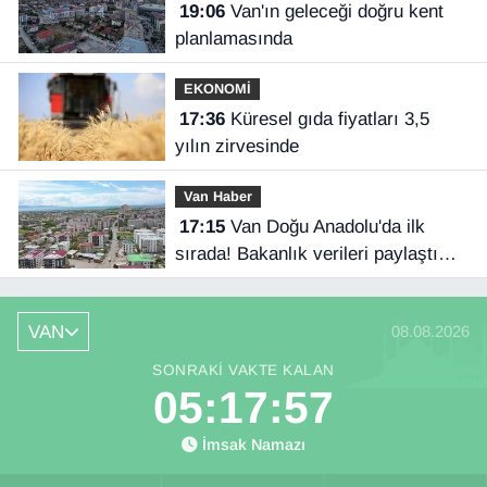
19:06
Van'ın geleceği doğru kent
planlamasında
EKONOMİ
17:36
Küresel gıda fiyatları 3,5
yılın zirvesinde
Van Haber
17:15
Van Doğu Anadolu'da ilk
sırada! Bakanlık verileri paylaştı…
VAN
08.08.2026
SONRAKI VAKTE KALAN
05:17:56
İmsak Namazı