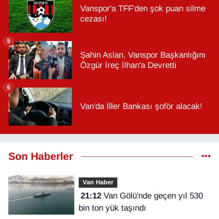
Vanspor'a TFF'den şok puan silme
cezası!
5
Şahin Aslan, Vanspor Başkanlığını
Özgür İreç İlhan'a Devretti
6
Van'da İller Bankası şoför alacak!
Son Haberler
Van Haber
21:12
Van Gölü'nde geçen yıl 530
bin ton yük taşındı