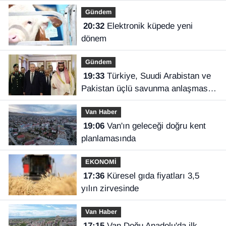
Gündem
20:32
Elektronik küpede yeni
dönem
Gündem
19:33
Türkiye, Suudi Arabistan ve
Pakistan üçlü savunma anlaşması
imzaladı
Van Haber
19:06
Van'ın geleceği doğru kent
planlamasında
EKONOMİ
17:36
Küresel gıda fiyatları 3,5
yılın zirvesinde
Van Haber
17:15
Van Doğu Anadolu'da ilk