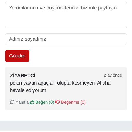
Gönder
ZIYARETCI
2 ay önce
polen yayan agaçları olupta kesmeyeni Allaha
havale ediyorum
Yanıtla
Beğen (
0
)
Beğenme (
0
)