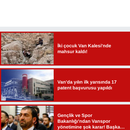
İki çocuk Van Kalesi'nde
mahsur kaldı!
Van'da yılın ilk yarısında 17
patent başvurusu yapıldı
Gençlik ve Spor
Bakanlığı'ndan Vanspor
yönetimine şok karar! Başkan