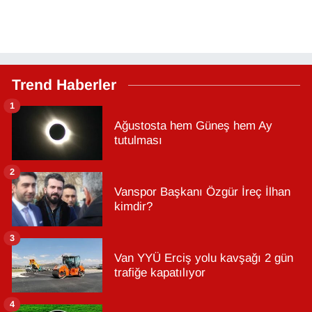
Trend Haberler
1
Ağustosta hem Güneş hem Ay
tutulması
2
Vanspor Başkanı Özgür İreç İlhan
kimdir?
3
Van YYÜ Erciş yolu kavşağı 2 gün
trafiğe kapatılıyor
4