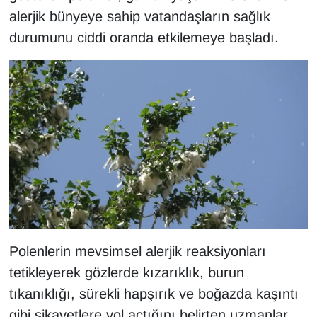
KURDÎ
alerjik bünyeye sahip vatandaşların sağlık
durumunu ciddi oranda etkilemeye başladı.
MAGAZİN
MEDYA
ONE EKONOMİ
POLİTİKA
Resmi İlanlar
RÖPORTAJ
Polenlerin mevsimsel alerjik reaksiyonları
SAĞLIK
tetikleyerek gözlerde kızarıklık, burun
tıkanıklığı, sürekli hapşırık ve boğazda kaşıntı
Seri İlan
gibi şikayetlere yol açtığını belirten uzmanlar,