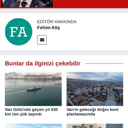
Şahin Aslan görevden alındı!
EDITÖR HAKKINDA
Fehim Atiş
Bunlar da ilginizi çekebilir
Van Gölü'nde geçen yıl 530
Van'ın geleceği doğru kent
bin ton yük taşındı
planlamasında