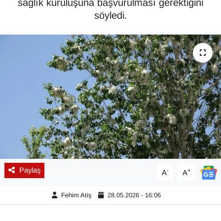
sağlık kuruluşuna başvurulması gerektiğini
söyledi.
Diğer
DÜNYA
EĞİTİM
EKONOMİ
Eleman
Emlak
En çok konuşulanlar
Paylaş
-
+
A
A
GENEL
Fehim Atiş
28.05.2026 - 16:06
Güncel