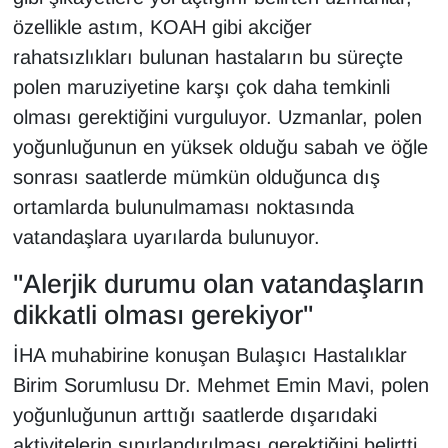
Sinema - TV
özellikle astım, KOAH gibi akciğer
rahatsızlıkları bulunan hastaların bu süreçte
SİYASET
polen maruziyetine karşı çok daha temkinli
olması gerektiğini vurguluyor. Uzmanlar, polen
SPOR
yoğunluğunun en yüksek olduğu sabah ve öğle
TEBRİK
sonrası saatlerde mümkün olduğunca dış
ortamlarda bulunulmaması noktasında
TEKNOLOJİ
vatandaşlara uyarılarda bulunuyor.
Turizm
"Alerjik durumu olan vatandaşların
dikkatli olması gerekiyor"
VAN'DA SPOR
İHA muhabirine konuşan Bulaşıcı Hastalıklar
Vasıta
Birim Sorumlusu Dr. Mehmet Emin Mavi, polen
yoğunluğunun arttığı saatlerde dışarıdaki
YAŞAM
aktivitelerin sınırlandırılması gerektiğini belirtti.