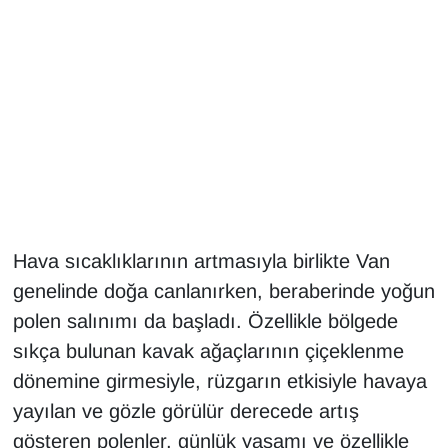
Gündem
Haber
HABERDE İNSAN
İngilizce
Kadın
Hava sıcaklıklarının artmasıyla birlikte Van
genelinde doğa canlanırken, beraberinde yoğun
Kamu Alımları
polen salınımı da başladı. Özellikle bölgede
sıkça bulunan kavak ağaçlarının çiçeklenme
Kim Kimdir?
dönemine girmesiyle, rüzgarın etkisiyle havaya
Kültür & Sanat
yayılan ve gözle görülür derecede artış
gösteren polenler, günlük yaşamı ve özellikle