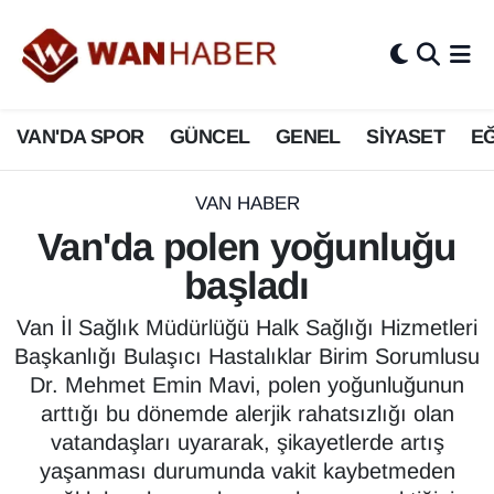
3.SAYFA
Van Nöbetçi Eczaneler
VAN'DA SPOR
GÜNCEL
GENEL
SİYASET
EĞ
ASAYİŞ
Van Hava Durumu
BİLİM VE TEKNOLOJİ
Van Namaz Vakitleri
VAN HABER
Van'da polen yoğunluğu
Biyografi
Van Trafik Yoğunluk Haritası
başladı
Bölge Haberleri
Süper Lig Puan Durumu ve Fikstür
Van İl Sağlık Müdürlüğü Halk Sağlığı Hizmetleri
Başkanlığı Bulaşıcı Hastalıklar Birim Sorumlusu
ÇEVRE
Tüm Manşetler
Dr. Mehmet Emin Mavi, polen yoğunluğunun
arttığı bu dönemde alerjik rahatsızlığı olan
Deprem
Son Dakika Haberleri
vatandaşları uyararak, şikayetlerde artış
yaşanması durumunda vakit kaybetmeden
Dernekler, Odalar
Haber Arşivi