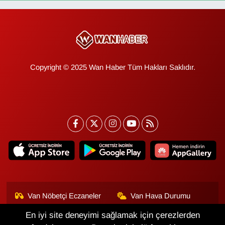
Copyright © 2025 Wan Haber Tüm Hakları Saklıdır.
Van Nöbetçi Eczaneler
Van Hava Durumu
En iyi site deneyimi sağlamak için çerezlerden
Van Namaz Vakitleri
Van Trafik Yoğunluk