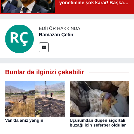
yönetimine şok karar! Başkan
Şahin Aslan görevden alındı!
EDITÖR HAKKINDA
Ramazan Çetin
Bunlar da ilginizi çekebilir
Van'da anız yangını
Uçurumdan düşen sigortalı
buzağı için seferber oldular