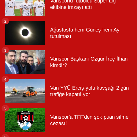
Vansporlu futbolcu Süper Lig
ekibine imzayı attı
2
Ağustosta hem Güneş hem Ay
tutulması
3
Vanspor Başkanı Özgür İreç İlhan
kimdir?
4
Van YYÜ Erciş yolu kavşağı 2 gün
trafiğe kapatılıyor
5
Vanspor'a TFF'den şok puan silme
cezası!