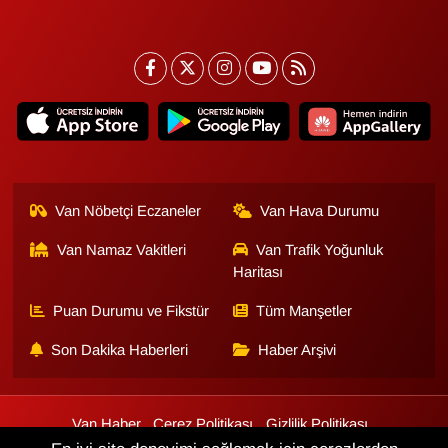
Van Nöbetçi Eczaneler
Van Hava Durumu
Van Namaz Vakitleri
Van Trafik Yoğunluk
Haritası
Puan Durumu ve Fikstür
Tüm Manşetler
Son Dakika Haberleri
Haber Arşivi
Van Haber
Çerez Politikası
Gizlilik Politikası
Üyelik Sözleşmesi
Veri Politikası
Künye
İletişim