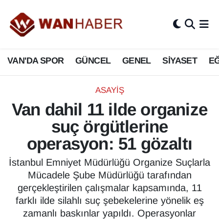
3.SAYFA
Van Nöbetçi Eczaneler
VAN'DA SPOR
GÜNCEL
GENEL
SİYASET
EĞ
ASAYİŞ
Van Hava Durumu
BİLİM VE TEKNOLOJİ
Van Namaz Vakitleri
ASAYİŞ
Van dahil 11 ilde organize
Biyografi
Van Trafik Yoğunluk Haritası
suç örgütlerine
Bölge Haberleri
Süper Lig Puan Durumu ve Fikstür
operasyon: 51 gözaltı
ÇEVRE
Tüm Manşetler
İstanbul Emniyet Müdürlüğü Organize Suçlarla
Mücadele Şube Müdürlüğü tarafından
Deprem
Son Dakika Haberleri
gerçekleştirilen çalışmalar kapsamında, 11
farklı ilde silahlı suç şebekelerine yönelik eş
Dernekler, Odalar
Haber Arşivi
zamanlı baskınlar yapıldı. Operasyonlar