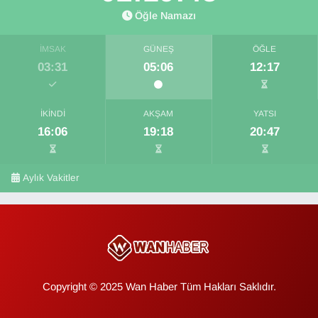
Öğle Namazı
İMSAK
GÜNEŞ
ÖĞLE
03:31
05:06
12:17
İKINDI
AKŞAM
YATSI
16:06
19:18
20:47
Aylık Vakitler
Copyright © 2025 Wan Haber Tüm Hakları Saklıdır.