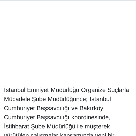
Gündem
Haber
HABERDE İNSAN
İngilizce
Kadın
İstanbul Emniyet Müdürlüğü Organize Suçlarla
Kamu Alımları
Mücadele Şube Müdürlüğünce; İstanbul
Kim Kimdir?
Cumhuriyet Başsavcılığı ve Bakırköy
Cumhuriyet Başsavcılığı koordinesinde,
Kültür & Sanat
İstihbarat Şube Müdürlüğü ile müşterek
yürütülen çalışmalar kapsamında yeni bir