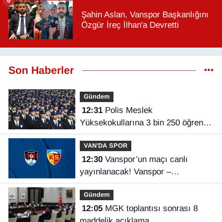
6
Şahin Aslan, Vanspor Başkanlığını
Özgür İreç İlhan'a Devretti
Son Haberler
Gündem
12:31
Polis Meslek
Yüksekokullarına 3 bin 250 öğrenci
alınacak
VAN'DA SPOR
12:30
Vanspor’un maçı canlı
yayınlanacak! Vanspor –
Kayserispor maçı hangi kanalda,
Gündem
saat kaçta?
12:05
MGK toplantısı sonrası 8
maddelik açıklama