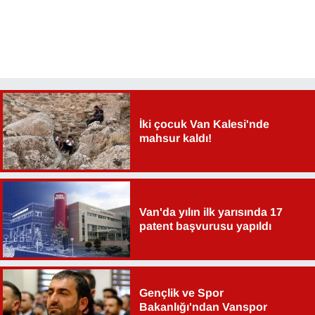
YEREL
İki çocuk Van Kalesi'nde
mahsur kaldı!
Van'da yılın ilk yarısında 17
patent başvurusu yapıldı
Gençlik ve Spor
Bakanlığı'ndan Vanspor