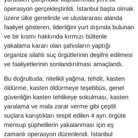
KURDÎ
operasyon gerçekleştirildi. İstanbul başta olmak
üzere ülke genelinde ve uluslararası alanda
MAGAZİN
faaliyet gösteren, liderliğini yurt dışında bulunan
MEDYA
ve bir kısmı hakkında kırmızı bültenle
yakalama kararı olan şahısların yaptığı
ONE EKONOMİ
organize silahlı suç örgütlerinin deşifre edilmesi
ve faaliyetlerinin sonlandırılması amaçlandı.
POLİTİKA
Bu doğrultuda; nitelikli yağma, tehdit, kasten
Resmi İlanlar
öldürme, kasten öldürmeye teşebbüs, genel
RÖPORTAJ
güvenliğin kasten tehlikeye sokulması, kasten
yaralama ve mala zarar verme gibi çeşitli
SAĞLIK
suçlara karıştıkları tespit edilen 4 ayrı örgüte
mensup şüphelilerin yakalanması için eş
Seri İlan
zamanlı operasyon düzenlendi. İstanbul