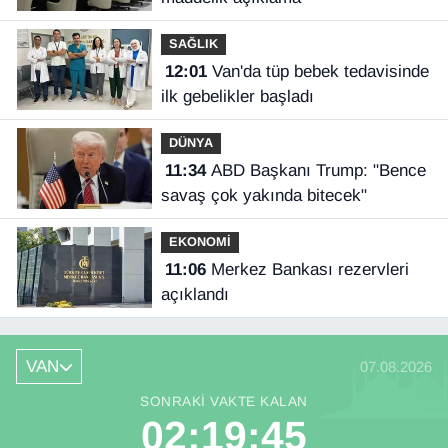
SAĞLIK
12:01
Van'da tüp bebek tedavisinde
ilk gebelikler başladı
DÜNYA
11:34
ABD Başkanı Trump: "Bence
savaş çok yakında bitecek"
EKONOMİ
11:06
Merkez Bankası rezervleri
açıklandı
VAN
07.08.2026
SONRAKI VAKTE KALAN
02:19:45