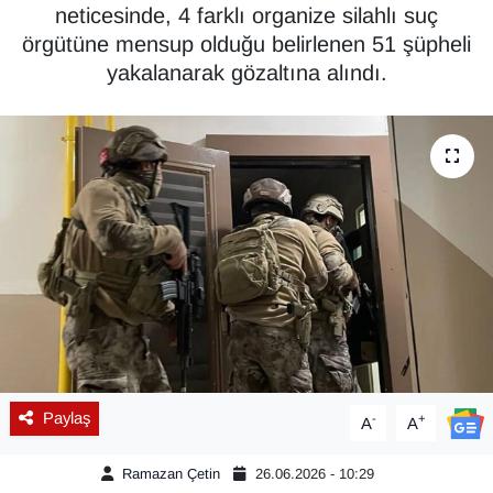
neticesinde, 4 farklı organize silahlı suç
Diğer
örgütüne mensup olduğu belirlenen 51 şüpheli
yakalanarak gözaltına alındı.
DÜNYA
EĞİTİM
EKONOMİ
Eleman
Emlak
En çok konuşulanlar
Paylaş
-
+
A
A
GENEL
Ramazan Çetin
26.06.2026 - 10:29
Güncel