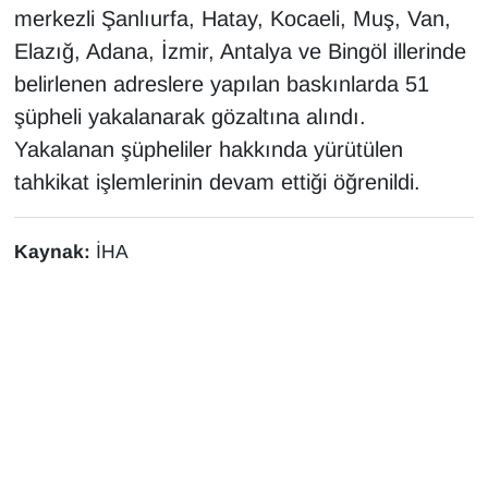
merkezli Şanlıurfa, Hatay, Kocaeli, Muş, Van,
Sinema - TV
Elazığ, Adana, İzmir, Antalya ve Bingöl illerinde
SİYASET
belirlenen adreslere yapılan baskınlarda 51
şüpheli yakalanarak gözaltına alındı.
SPOR
Yakalanan şüpheliler hakkında yürütülen
tahkikat işlemlerinin devam ettiği öğrenildi.
TEBRİK
TEKNOLOJİ
Kaynak:
İHA
Turizm
VAN'DA SPOR
Vasıta
YAŞAM