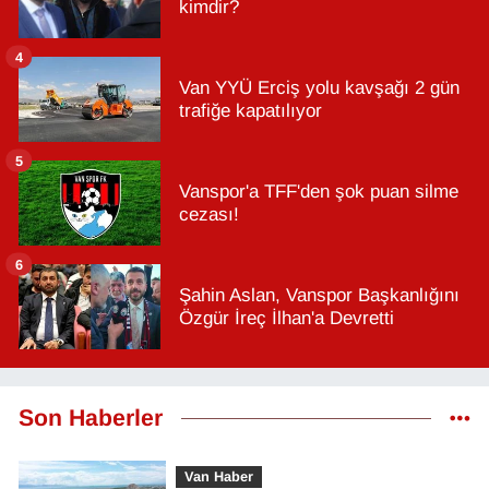
kimdir?
4
Van YYÜ Erciş yolu kavşağı 2 gün
trafiğe kapatılıyor
5
Vanspor'a TFF'den şok puan silme
cezası!
6
Şahin Aslan, Vanspor Başkanlığını
Özgür İreç İlhan'a Devretti
Son Haberler
Van Haber