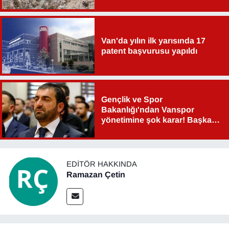
Van'da yılın ilk yarısında 17
patent başvurusu yapıldı
Gençlik ve Spor
Bakanlığı'ndan Vanspor
yönetimine şok karar! Başkan
Şahin Aslan görevden alındı!
EDITÖR HAKKINDA
Ramazan Çetin