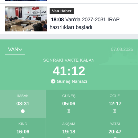
Van Haber
18:08
Van'da 2027-2031 İRAP
hazırlıkları başladı
VAN
07.08.2026
SONRAKI VAKTE KALAN
41:11
Güneş Namazı
İMSAK
GÜNEŞ
ÖĞLE
03:31
05:06
12:17
İKINDI
AKŞAM
YATSI
16:06
19:18
20:47