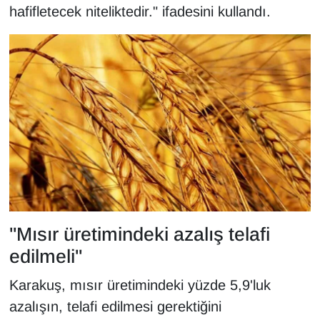
hafifletecek niteliktedir." ifadesini kullandı.
Sinema - TV
SİYASET
SPOR
TEBRİK
TEKNOLOJİ
Turizm
"Mısır üretimindeki azalış telafi
VAN'DA SPOR
edilmeli"
Vasıta
Karakuş, mısır üretimindeki yüzde 5,9'luk
YAŞAM
azalışın, telafi edilmesi gerektiğini