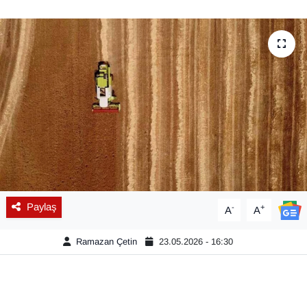
Diğer
DÜNYA
EĞİTİM
EKONOMİ
Eleman
Emlak
Paylaş
-
+
A
A
En çok konuşulanlar
Ramazan Çetin
23.05.2026 - 16:30
GENEL
Güncel