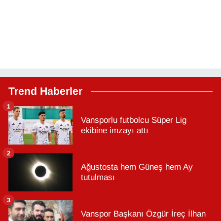
Trend Haberler
1
Vansporlu futbolcu Süper Lig
ekibine imzayı attı
2
Ağustosta hem Güneş hem Ay
tutulması
3
Vanspor Başkanı Özgür İreç İlhan