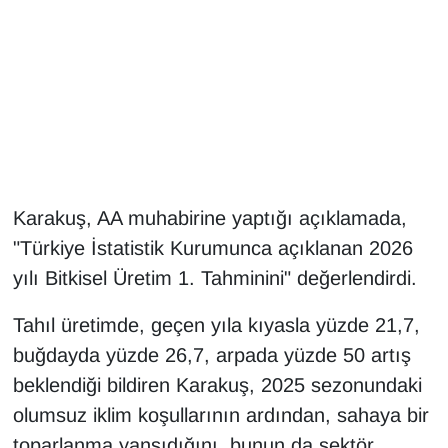
Gündem
Haber
HABERDE İNSAN
İngilizce
Karakuş, AA muhabirine yaptığı açıklamada,
"Türkiye İstatistik Kurumunca açıklanan 2026
Kadın
yılı Bitkisel Üretim 1. Tahminini" değerlendirdi.
Kamu Alımları
Tahıl üretimde, geçen yıla kıyasla yüzde 21,7,
Kim Kimdir?
buğdayda yüzde 26,7, arpada yüzde 50 artış
beklendiği bildiren Karakuş, 2025 sezonundaki
Kültür & Sanat
olumsuz iklim koşullarının ardından, sahaya bir
toparlanma yansıdığını, bunun da sektör