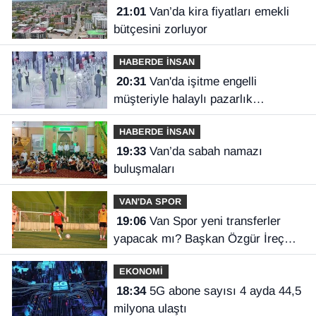
21:01
Van’da kira fiyatları emekli
bütçesini zorluyor
HABERDE İNSAN
20:31
Van'da işitme engelli
müşteriyle halaylı pazarlık
gülümsetti
HABERDE İNSAN
19:33
Van’da sabah namazı
buluşmaları
VAN'DA SPOR
19:06
Van Spor yeni transferler
yapacak mı? Başkan Özgür İreç
İlhan açıkladı
EKONOMİ
18:34
5G abone sayısı 4 ayda 44,5
milyona ulaştı