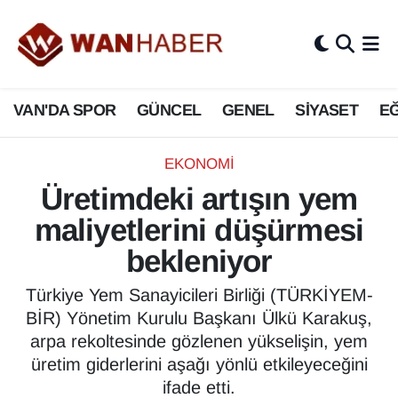
3.SAYFA
Van Nöbetçi Eczaneler
VAN'DA SPOR
GÜNCEL
GENEL
SİYASET
EĞ
ASAYİŞ
Van Hava Durumu
BİLİM VE TEKNOLOJİ
Van Namaz Vakitleri
EKONOMİ
Üretimdeki artışın yem
Biyografi
Van Trafik Yoğunluk Haritası
maliyetlerini düşürmesi
Bölge Haberleri
Süper Lig Puan Durumu ve Fikstür
bekleniyor
ÇEVRE
Tüm Manşetler
Türkiye Yem Sanayicileri Birliği (TÜRKİYEM-
BİR) Yönetim Kurulu Başkanı Ülkü Karakuş,
Deprem
Son Dakika Haberleri
arpa rekoltesinde gözlenen yükselişin, yem
üretim giderlerini aşağı yönlü etkileyeceğini
Dernekler, Odalar
Haber Arşivi
ifade etti.