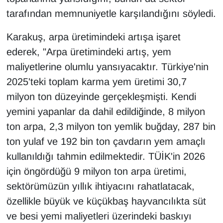
KURDÎ
tarafından memnuniyetle karşılandığını söyledi.
MAGAZİN
Karakuş, arpa üretimindeki artışa işaret
ederek, "Arpa üretimindeki artış, yem
MEDYA
maliyetlerine olumlu yansıyacaktır. Türkiye'nin
ONE EKONOMİ
2025'teki toplam karma yem üretimi 30,7
milyon ton düzeyinde gerçekleşmişti. Kendi
POLİTİKA
yemini yapanlar da dahil edildiğinde, 8 milyon
ton arpa, 2,3 milyon ton yemlik buğday, 287 bin
Resmi İlanlar
ton yulaf ve 192 bin ton çavdarın yem amaçlı
RÖPORTAJ
kullanıldığı tahmin edilmektedir. TÜİK'in 2026
için öngördüğü 9 milyon ton arpa üretimi,
SAĞLIK
sektörümüzün yıllık ihtiyacını rahatlatacak,
özellikle büyük ve küçükbaş hayvancılıkta süt
Seri İlan
ve besi yemi maliyetleri üzerindeki baskıyı