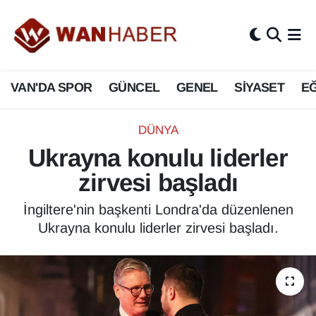
3.SAYFA
Van Nöbetçi Eczaneler
VAN'DA SPOR
GÜNCEL
GENEL
SİYASET
EĞ
ASAYİŞ
Van Hava Durumu
BİLİM VE TEKNOLOJİ
Van Namaz Vakitleri
DÜNYA
Ukrayna konulu liderler
Biyografi
Van Trafik Yoğunluk Haritası
zirvesi başladı
Bölge Haberleri
Süper Lig Puan Durumu ve Fikstür
İngiltere'nin başkenti Londra'da düzenlenen
Ukrayna konulu liderler zirvesi başladı.
ÇEVRE
Tüm Manşetler
Deprem
Son Dakika Haberleri
Dernekler, Odalar
Haber Arşivi