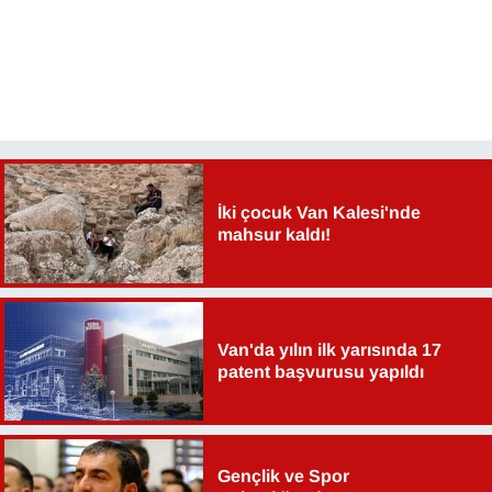
Sinema - TV
SİYASET
SPOR
TEBRİK
İki çocuk Van Kalesi'nde
mahsur kaldı!
TEKNOLOJİ
Turizm
Van'da yılın ilk yarısında 17
VAN'DA SPOR
patent başvurusu yapıldı
Vasıta
YAŞAM
Gençlik ve Spor