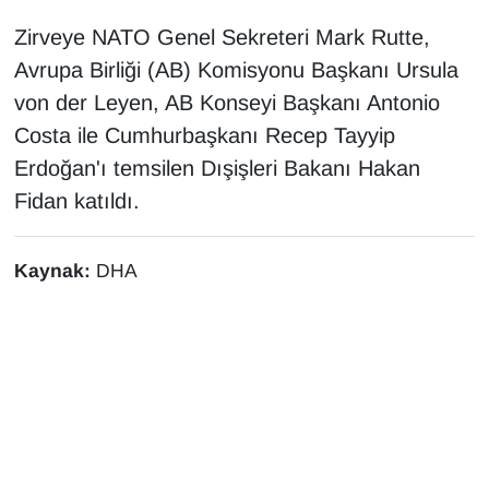
KURDÎ
Zirveye NATO Genel Sekreteri Mark Rutte,
MAGAZİN
Avrupa Birliği (AB) Komisyonu Başkanı Ursula
von der Leyen, AB Konseyi Başkanı Antonio
MEDYA
Costa ile Cumhurbaşkanı Recep Tayyip
Erdoğan'ı temsilen Dışişleri Bakanı Hakan
ONE EKONOMİ
Fidan katıldı.
POLİTİKA
Kaynak:
DHA
Resmi İlanlar
RÖPORTAJ
SAĞLIK
Seri İlan