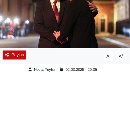
Diğer
DÜNYA
EĞİTİM
EKONOMİ
Paylaş
-
+
A
A
Eleman
Necat Teyfun
02.03.2025 - 20:35
Emlak
En çok konuşulanlar
GENEL
Güncel