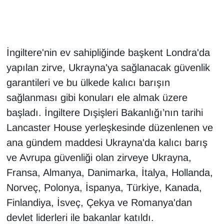
Gündem
Haber
İngiltere'nin ev sahipliğinde başkent Londra'da
yapılan zirve, Ukrayna'ya sağlanacak güvenlik
HABERDE İNSAN
garantileri ve bu ülkede kalıcı barışın
sağlanması gibi konuları ele almak üzere
İngilizce
başladı. İngiltere Dışişleri Bakanlığı’nın tarihi
Kadın
Lancaster House yerleşkesinde düzenlenen ve
ana gündem maddesi Ukrayna'da kalıcı barış
Kamu Alımları
ve Avrupa güvenliği olan zirveye Ukrayna,
Fransa, Almanya, Danimarka, İtalya, Hollanda,
Kim Kimdir?
Norveç, Polonya, İspanya, Türkiye, Kanada,
Kültür & Sanat
Finlandiya, İsveç, Çekya ve Romanya'dan
devlet liderleri ile bakanlar katıldı.