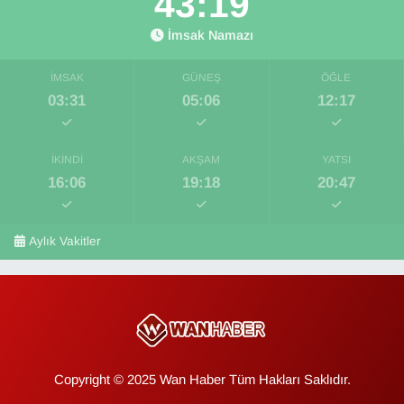
43:18
İmsak Namazı
İMSAK
GÜNEŞ
ÖĞLE
03:31
05:06
12:17
İKINDI
AKŞAM
YATSI
16:06
19:18
20:47
Aylık Vakitler
Copyright © 2025 Wan Haber Tüm Hakları Saklıdır.