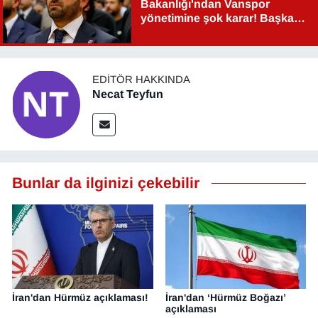
Bakanlığı'ndan Vanspor
yönetimine şok karar! Başkan
YEREL
Şahin Aslan görevden alındı!
EDITÖR HAKKINDA
Necat Teyfun
Bunlar da ilginizi çekebilir
İran'dan Hürmüz açıklaması!
İran'dan ‘Hürmüz Boğazı’
açıklaması