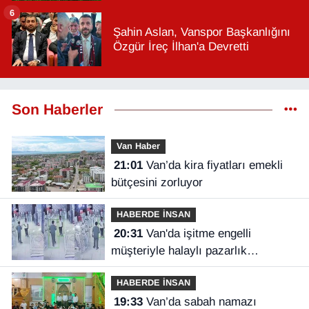
6
Şahin Aslan, Vanspor Başkanlığını
Özgür İreç İlhan'a Devretti
Son Haberler
Van Haber
21:01
Van’da kira fiyatları emekli
bütçesini zorluyor
HABERDE İNSAN
20:31
Van'da işitme engelli
müşteriyle halaylı pazarlık
gülümsetti
HABERDE İNSAN
19:33
Van’da sabah namazı