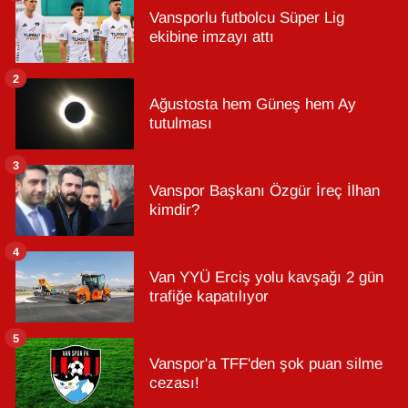
Vansporlu futbolcu Süper Lig
ekibine imzayı attı
2
Ağustosta hem Güneş hem Ay
tutulması
3
Vanspor Başkanı Özgür İreç İlhan
kimdir?
4
Van YYÜ Erciş yolu kavşağı 2 gün
trafiğe kapatılıyor
5
Vanspor'a TFF'den şok puan silme
cezası!