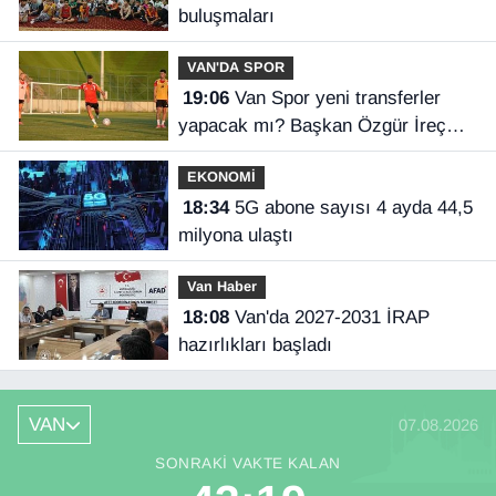
buluşmaları
VAN'DA SPOR
19:06
Van Spor yeni transferler
yapacak mı? Başkan Özgür İreç
İlhan açıkladı
EKONOMİ
18:34
5G abone sayısı 4 ayda 44,5
milyona ulaştı
Van Haber
18:08
Van'da 2027-2031 İRAP
hazırlıkları başladı
VAN
07.08.2026
SONRAKI VAKTE KALAN