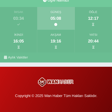
Öğle Namazı
İMSAK
GÜNEŞ
ÖĞLE
03:34
05:08
12:17
İKINDI
AKŞAM
YATSI
16:05
19:16
20:44
Aylık Vakitler
Copyright © 2025 Wan Haber Tüm Hakları Saklıdır.