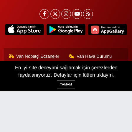
Van Nöbetçi Eczaneler
Van Hava Durumu
En iyi site deneyimi sağlamak için çerezlerden
Van Namaz Vakitleri
Van Trafik Yoğunluk
Haritası
faydalanıyoruz. Detaylar için lütfen tıklayın.
TAMAM
Puan Durumu ve Fikstür
Tüm Manşetler
Son Dakika Haberleri
Haber Arşivi
Van Haber
Çerez Politikası
Gizlilik Politikası
Üyelik Sözleşmesi
Veri Politikası
Künye
İletişim