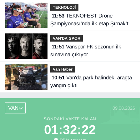
TEKNOLOJİ
11:53
TEKNOFEST Drone
Şampiyonası’nda ilk etap Şırnak’ta
başladı
VAN'DA SPOR
11:51
Vanspor FK sezonun ilk
sınavına çıkıyor
Van Haber
10:51
Van'da park halindeki araçta
yangın çıktı
VAN
09.08.2026
SONRAKI VAKTE KALAN
01:32:22