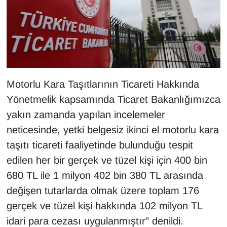
Sinema - TV
SİYASET
SPOR
Motorlu Kara Taşıtlarının Ticareti Hakkında
TEBRİK
Yönetmelik kapsamında Ticaret Bakanlığımızca
TEKNOLOJİ
yakın zamanda yapılan incelemeler
neticesinde, yetki belgesiz ikinci el motorlu kara
Turizm
taşıtı ticareti faaliyetinde bulunduğu tespit
edilen her bir gerçek ve tüzel kişi için 400 bin
VAN'DA SPOR
680 TL ile 1 milyon 402 bin 380 TL arasında
Vasıta
değişen tutarlarda olmak üzere toplam 176
gerçek ve tüzel kişi hakkında 102 milyon TL
YAŞAM
idari para cezası uygulanmıştır" denildi.