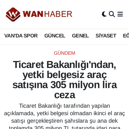
3.SAYFA
Van Nöbetçi Eczaneler
VAN'DA SPOR
GÜNCEL
GENEL
SİYASET
EĞ
ASAYİŞ
Van Hava Durumu
BİLİM VE TEKNOLOJİ
Van Namaz Vakitleri
GÜNDEM
Ticaret Bakanlığı'ndan,
Biyografi
Van Trafik Yoğunluk Haritası
yetki belgesiz araç
Bölge Haberleri
Süper Lig Puan Durumu ve Fikstür
satışına 305 milyon lira
ceza
ÇEVRE
Tüm Manşetler
Ticaret Bakanlığı tarafından yapılan
Deprem
Son Dakika Haberleri
açıklamada, yetki belgesi olmadan ikinci el araç
satışı gerçekleştiren şahıslara şu ana dek
Dernekler, Odalar
Haber Arşivi
toplamda 305 milyon TL tutarında idari para