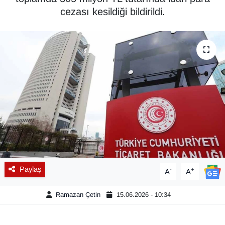
cezası kesildiği bildirildi.
Diğer
DÜNYA
EĞİTİM
EKONOMİ
Eleman
Emlak
Paylaş
-
+
En çok konuşulanlar
A
A
Ramazan Çetin
15.06.2026 - 10:34
GENEL
Güncel