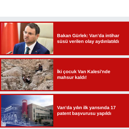
Bakan Gürlek: Van'da intihar
süsü verilen olay aydınlatıldı
İki çocuk Van Kalesi'nde
mahsur kaldı!
Van'da yılın ilk yarısında 17
patent başvurusu yapıldı