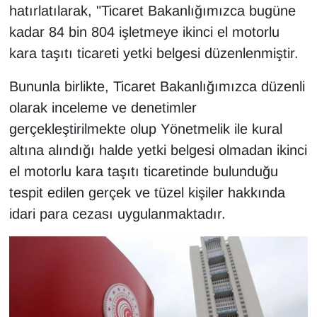
KURDÎ
hatırlatılarak, "Ticaret Bakanlığımızca bugüne
kadar 84 bin 804 işletmeye ikinci el motorlu
MAGAZİN
kara taşıtı ticareti yetki belgesi düzenlenmiştir.
MEDYA
Bununla birlikte, Ticaret Bakanlığımızca düzenli
olarak inceleme ve denetimler
ONE EKONOMİ
gerçekleştirilmekte olup Yönetmelik ile kural
POLİTİKA
altına alındığı halde yetki belgesi olmadan ikinci
el motorlu kara taşıtı ticaretinde bulunduğu
Resmi İlanlar
tespit edilen gerçek ve tüzel kişiler hakkında
idari para cezası uygulanmaktadır.
RÖPORTAJ
SAĞLIK
Seri İlan