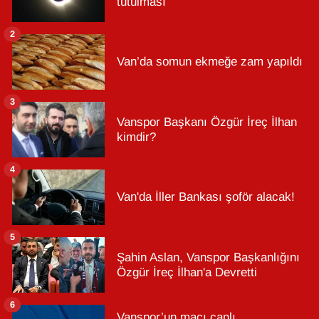
tutulması
2
Van’da somun ekmeğe zam yapıldı
3
Vanspor Başkanı Özgür İreç İlhan
kimdir?
4
Van'da İller Bankası şoför alacak!
5
Şahin Aslan, Vanspor Başkanlığını
Özgür İreç İlhan'a Devretti
6
Vanspor’un maçı canlı