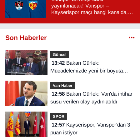
yayınlanacak! Vanspor –
Kayserispor maçı hangi kanalda,
saat kaçta?
Son Haberler
Güncel
13:42
Bakan Gürlek:
Mücadelemizde yeni bir boyuta
geçeceğiz
Van Haber
12:58
Bakan Gürlek: Van'da intihar
süsü verilen olay aydınlatıldı
SPOR
12:57
Kayserispor, Vanspor'dan 3
puan istiyor