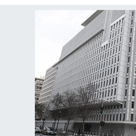
Diğer
DÜNYA
EĞİTİM
EKONOMİ
Eleman
Emlak
En çok konuşulanlar
GENEL
Güncel