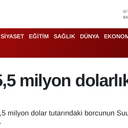
B
64
D
47
E
55
SİYASET
EĞİTİM
SAĞLIK
DÜNYA
EKONOM
S
64
G
65
B
13
5,5 milyon dolarlı
5 milyon dolar tutarındaki borcunun Suu
.