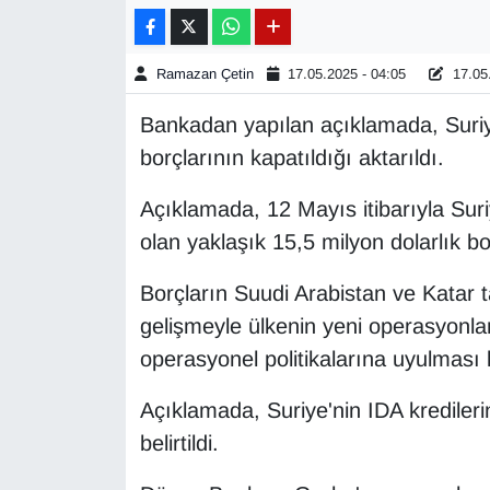
Gündem
Ramazan Çetin
17.05.2025 - 04:05
17.05.
Haber
Bankadan yapılan açıklamada, Suri
borçlarının kapatıldığı aktarıldı.
HABERDE İNSAN
Açıklamada, 12 Mayıs itibarıyla Suri
İngilizce
olan yaklaşık 15,5 milyon dolarlık bo
Kadın
Borçların Suudi Arabistan ve Katar 
gelişmeyle ülkenin yeni operasyonlar
Kamu Alımları
operasyonel politikalarına uyulması 
Kim Kimdir?
Açıklamada, Suriye'nin IDA kredileri
Kültür & Sanat
belirtildi.