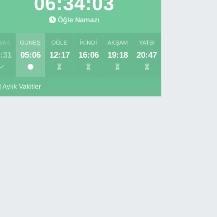
06:34:02
Öğle Namazı
SAK
GÜNEŞ
ÖĞLE
İKINDI
AKŞAM
YATSI
:31
05:06
12:17
16:06
19:18
20:47
Aylık Vakitler