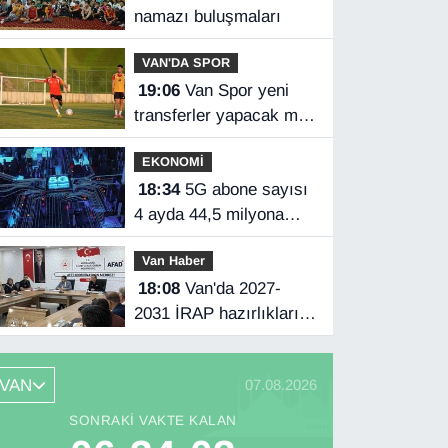
namazı buluşmaları
VAN'DA SPOR
19:06
Van Spor yeni
transferler yapacak mı?
Başkan Özgür İreç İlhan
EKONOMİ
açıkladı
18:34
5G abone sayısı
4 ayda 44,5 milyona
ulaştı
Van Haber
18:08
Van'da 2027-
2031 İRAP hazırlıkları
başladı
VAN
07.08.2026
SONRAKI VAKTE KALAN