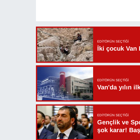
Sinema - TV
SİYASET
SPOR
EDITÖRÜN SEÇTIĞI
İki çocuk Van 
TEBRİK
TEKNOLOJİ
EDITÖRÜN SEÇTIĞI
Turizm
Van'da yılın i
VAN'DA SPOR
EDITÖRÜN SEÇTIĞI
Vasıta
Gençlik ve Sp
şok karar! Ba
YAŞAM