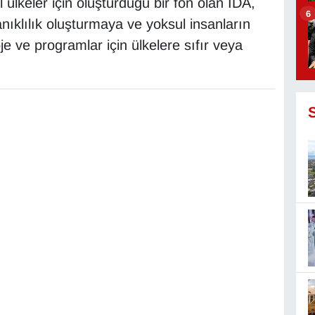
lkeler için oluşturduğu bir fon olan IDA,
6
klılık oluşturmaya ve yoksul insanların
je ve programlar için ülkelere sıfır veya