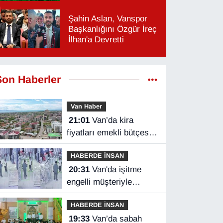
Şahin Aslan, Vanspor
Başkanlığını Özgür İreç
İlhan'a Devretti
Son Haberler
Van Haber
21:01
Van’da kira
fiyatları emekli bütçesini
zorluyor
HABERDE İNSAN
20:31
Van'da işitme
engelli müşteriyle
halaylı pazarlık
HABERDE İNSAN
gülümsetti
19:33
Van’da sabah