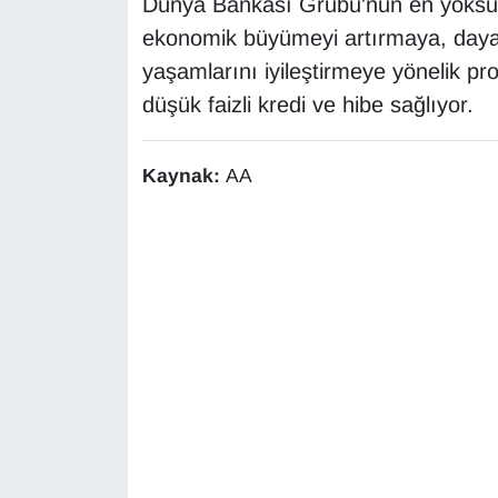
Dünya Bankası Grubu'nun en yoksul ü
KURDÎ
ekonomik büyümeyi artırmaya, dayanı
MAGAZİN
yaşamlarını iyileştirmeye yönelik pro
düşük faizli kredi ve hibe sağlıyor.
MEDYA
Kaynak:
AA
ONE EKONOMİ
POLİTİKA
Resmi İlanlar
RÖPORTAJ
SAĞLIK
Seri İlan