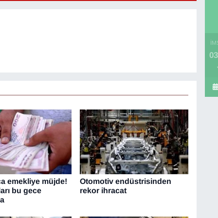
İM
03
ca emekliye müjde!
Otomotiv endüstrisinden
ları bu gece
rekor ihracat
da