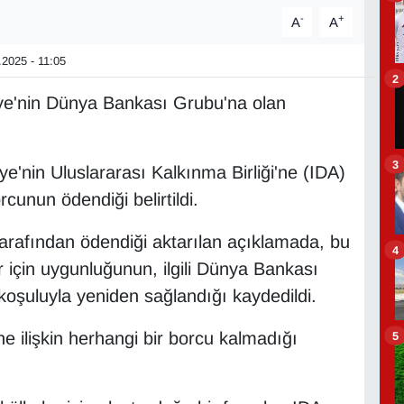
-
+
A
A
2025 - 11:05
2
ye'nin Dünya Bankası Grubu'na olan
3
ye'nin Uluslararası Kalkınma Birliği'ne (IDA)
rcunun ödendiği belirtildi.
tarafından ödendiği aktarılan açıklamada, bu
4
 için uygunluğunun, ilgili Dünya Bankası
koşuluyla yeniden sağlandığı kaydedildi.
ne ilişkin herhangi bir borcu kalmadığı
5