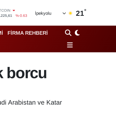
ITCOIN
.225,61
%-0.63
°
21
İpekyolu
OLAR
,7143
%0.16
URO
,0317
%-0.02
İ
FİRMA REHBERİ
TERLİN
,2463
%0.07
RAM ALTIN
10.40
%0.45
İST100
.799
%70
k borcu
di Arabistan ve Katar