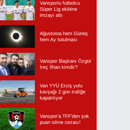
Vansporlu futbolcu
Süper Lig ekibine
imzayı attı
Ağustosta hem Güneş
hem Ay tutulması
Vanspor Başkanı Özgür
İreç İlhan kimdir?
Van YYÜ Erciş yolu
kavşağı 2 gün trafiğe
kapatılıyor
Vanspor'a TFF'den şok
puan silme cezası!