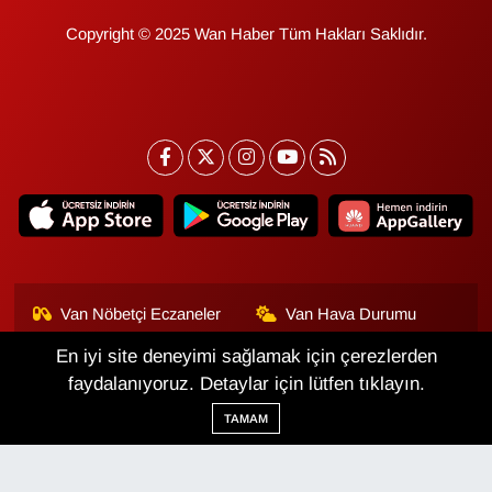
Copyright © 2025 Wan Haber Tüm Hakları Saklıdır.
Van Nöbetçi Eczaneler
Van Hava Durumu
En iyi site deneyimi sağlamak için çerezlerden
Van Namaz Vakitleri
Van Trafik Yoğunluk
Haritası
faydalanıyoruz. Detaylar için lütfen tıklayın.
TAMAM
Puan Durumu ve Fikstür
Tüm Manşetler
Son Dakika Haberleri
Haber Arşivi