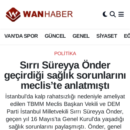
3.SAYFA
Van Nöbetçi Eczaneler
VAN'DA SPOR
GÜNCEL
GENEL
SİYASET
EĞ
ASAYİŞ
Van Hava Durumu
BİLİM VE TEKNOLOJİ
Van Namaz Vakitleri
POLİTİKA
Sırrı Süreyya Önder
Biyografi
Van Trafik Yoğunluk Haritası
geçirdiği sağlık sorunlarını
Bölge Haberleri
Süper Lig Puan Durumu ve Fikstür
meclis’te anlatmıştı
ÇEVRE
Tüm Manşetler
İstanbul’da kalp rahatsızlığı nedeniyle ameliyat
edilen TBMM Meclis Başkan Vekili ve DEM
Deprem
Son Dakika Haberleri
Parti İstanbul Milletvekili Sırrı Süreyya Önder,
geçen yıl 16 Mayıs’ta Genel Kurul’da yaşadığı
Dernekler, Odalar
Haber Arşivi
sağlık sorunlarını paylaşmıştı. Önder, genel