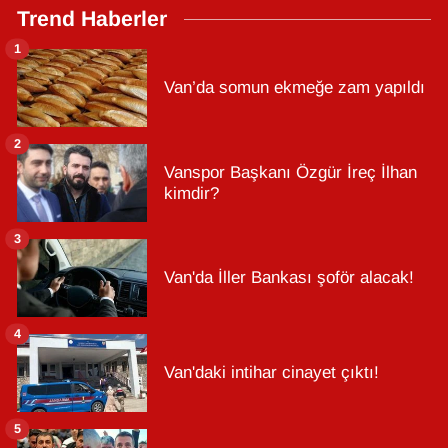
Trend Haberler
1
Van’da somun ekmeğe zam yapıldı
2
Vanspor Başkanı Özgür İreç İlhan
kimdir?
3
Van'da İller Bankası şoför alacak!
4
Van'daki intihar cinayet çıktı!
5