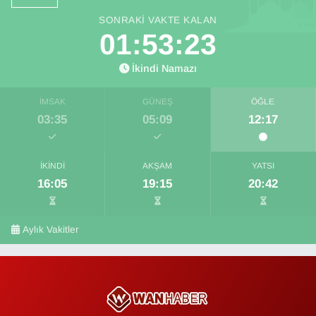
SONRAKI VAKTE KALAN
01:53:23
İkindi Namazı
İMSAK
GÜNEŞ
ÖĞLE
03:35
05:09
12:17
İKINDI
AKŞAM
YATSI
16:05
19:15
20:42
Aylık Vakitler