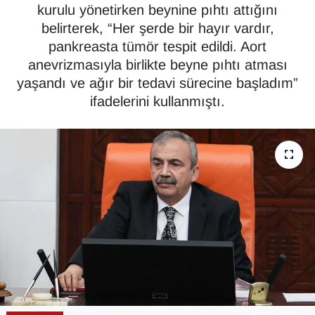
kurulu yönetirken beynine pıhtı attığını
Diğer
belirterek, “Her şerde bir hayır vardır,
pankreasta tümör tespit edildi. Aort
DÜNYA
anevrizmasıyla birlikte beyne pıhtı atması
yaşandı ve ağır bir tedavi sürecine başladım”
EĞİTİM
ifadelerini kullanmıştı.
EKONOMİ
Eleman
Emlak
En çok konuşulanlar
GENEL
Güncel