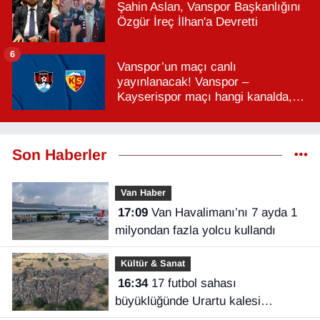
Şahin Aslan, Vanspor Başkanlığını
Özgür İreç İlhan'a Devretti
6
Vanspor’un maçı canlı
yayınlanacak! Vanspor –
Kayserispor maçı hangi kanalda,
saat kaçta?
Son Haberler
Van Haber
17:09
Van Havalimanı’nı 7 ayda 1
milyondan fazla yolcu kullandı
Kültür & Sanat
16:34
17 futbol sahası
büyüklüğünde Urartu kalesi
keşfedildi