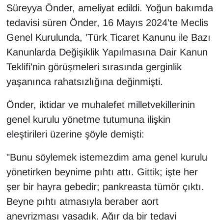
KURDÎ
Süreyya Önder, ameliyat edildi. Yoğun bakımda
tedavisi süren Önder, 16 Mayıs 2024'te Meclis
MAGAZİN
Genel Kurulunda, 'Türk Ticaret Kanunu ile Bazı
Kanunlarda Değişiklik Yapılmasına Dair Kanun
MEDYA
Teklifi'nin görüşmeleri sırasında gerginlik
ONE EKONOMİ
yaşanınca rahatsızlığına değinmişti.
POLİTİKA
Önder, iktidar ve muhalefet milletvekillerinin
genel kurulu yönetme tutumuna ilişkin
Resmi İlanlar
eleştirileri üzerine şöyle demişti:
RÖPORTAJ
"Bunu söylemek istemezdim ama genel kurulu
yönetirken beynime pıhtı attı. Gittik; işte her
SAĞLIK
şer bir hayra gebedir; pankreasta tümör çıktı.
Beyne pıhtı atmasıyla beraber aort
Seri İlan
anevrizması yaşadık. Ağır da bir tedavi