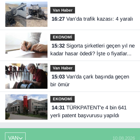
Van Haber
16:27
Van’da trafik kazası: 4 yaralı
EKONOMİ
15:32
Sigorta şirketleri geçen yıl ne
kadar hasar ödedi? İşte o fiyatlar...
Van Haber
15:03
Van'da çark başında geçen
bir ömür
EKONOMİ
14:31
TÜRKPATENT'e 4 bin 641
yerli patent başvurusu yapıldı
VAN
10.08.2026