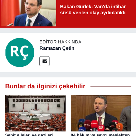
Bakan Gürlek: Van'da intihar
süsü verilen olay aydınlatıldı
EDITÖR HAKKINDA
Ramazan Çetin
Bunlar da ilginizi çekebilir
Şehit aileleri ve gazileri
84 hâkim ve savcı meslekten