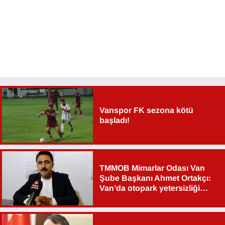
Vanspor FK sezona kötü
başladı!
TMMOB Mimarlar Odası Van
Şube Başkanı Ahmet Ortakçı:
Van’da otopark yetersizliği
ciddi sorun!