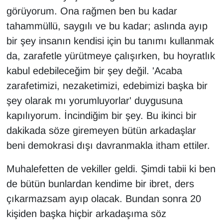
Sinema - TV
görüyorum. Ona rağmen ben bu kadar
tahammüllü, saygılı ve bu kadar; aslında ayıp
SİYASET
bir şey insanın kendisi için bu tanımı kullanmak
da, zarafetle yürütmeye çalışırken, bu hoyratlık
SPOR
kabul edebileceğim bir şey değil. 'Acaba
TEBRİK
zarafetimizi, nezaketimizi, edebimizi başka bir
şey olarak mı yorumluyorlar' duygusuna
TEKNOLOJİ
kapılıyorum. İncindiğim bir şey. Bu ikinci bir
dakikada söze giremeyen bütün arkadaşlar
Turizm
beni demokrasi dışı davranmakla itham ettiler.
VAN'DA SPOR
Muhalefetten de vekiller geldi. Şimdi tabii ki ben
de bütün bunlardan kendime bir ibret, ders
Vasıta
çıkarmazsam ayıp olacak. Bundan sonra 20
YAŞAM
kişiden başka hiçbir arkadaşıma söz