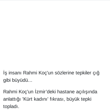
Gündem
Haber
HABERDE İNSAN
İngilizce
Kadın
İş insanı Rahmi Koç'un sözlerine tepkiler çığ
Kamu Alımları
gibi büyüdü...
Kim Kimdir?
Rahmi Koç’un İzmir’deki hastane açılışında
anlattığı 'Kürt kadını' fıkrası, büyük tepki
Kültür & Sanat
topladı.