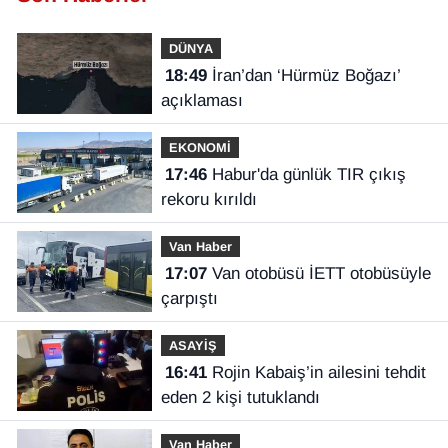
DÜNYA
18:49
İran’dan ‘Hürmüz Boğazı’
açıklaması
EKONOMİ
17:46
Habur'da günlük TIR çıkış
rekoru kırıldı
Van Haber
17:07
Van otobüsü İETT otobüsüyle
çarpıştı
ASAYİŞ
16:41
Rojin Kabaiş’in ailesini tehdit
eden 2 kişi tutuklandı
Van Haber