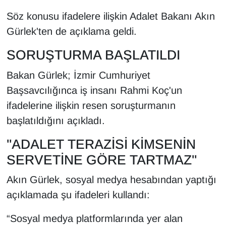
KURDÎ
Söz konusu ifadelere ilişkin Adalet Bakanı Akın
MAGAZİN
Gürlek'ten de açıklama geldi.
SORUŞTURMA BAŞLATILDI
MEDYA
Bakan Gürlek; İzmir Cumhuriyet
ONE EKONOMİ
Başsavcılığınca iş insanı Rahmi Koç'un
ifadelerine ilişkin resen soruşturmanın
POLİTİKA
başlatıldığını açıkladı.
Resmi İlanlar
"ADALET TERAZİSİ KİMSENİN
SERVETİNE GÖRE TARTMAZ"
RÖPORTAJ
Akın Gürlek, sosyal medya hesabından yaptığı
SAĞLIK
açıklamada şu ifadeleri kullandı:
Seri İlan
“Sosyal medya platformlarında yer alan