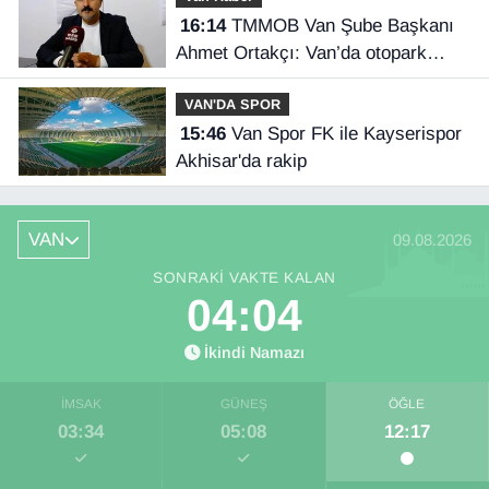
16:14
TMMOB Van Şube Başkanı
Ahmet Ortakçı: Van’da otopark
yetersizliği ciddi sorun!
VAN'DA SPOR
15:46
Van Spor FK ile Kayserispor
Akhisar'da rakip
VAN
09.08.2026
SONRAKI VAKTE KALAN
04:03
İkindi Namazı
İMSAK
GÜNEŞ
ÖĞLE
03:34
05:08
12:17