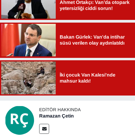
Ahmet Ortakçı: Van’da otopark
yetersizliği ciddi sorun!
Bakan Gürlek: Van'da intihar
süsü verilen olay aydınlatıldı
İki çocuk Van Kalesi'nde
mahsur kaldı!
EDITÖR HAKKINDA
Ramazan Çetin