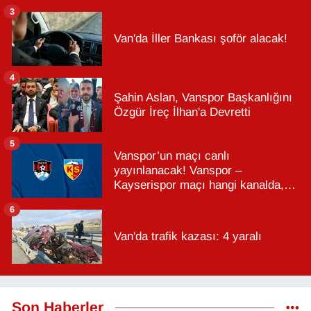
3
Van'da İller Bankası şoför alacak!
4
Şahin Aslan, Vanspor Başkanlığını
Özgür İreç İlhan'a Devretti
5
Vanspor’un maçı canlı
yayınlanacak! Vanspor –
Kayserispor maçı hangi kanalda,
saat kaçta?
6
Van'da trafik kazası: 4 yaralı
Son Haberler