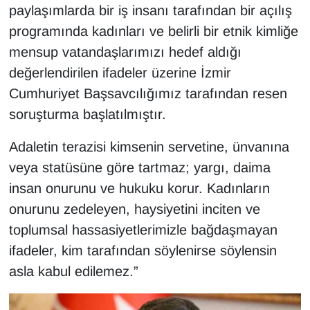
paylaşımlarda bir iş insanı tarafından bir açılış
Sinema - TV
programında kadınları ve belirli bir etnik kimliğe
SİYASET
mensup vatandaşlarımızı hedef aldığı
değerlendirilen ifadeler üzerine İzmir
SPOR
Cumhuriyet Başsavcılığımız tarafından resen
soruşturma başlatılmıştır.
TEBRİK
Adaletin terazisi kimsenin servetine, ünvanına
TEKNOLOJİ
veya statüsüne göre tartmaz; yargı, daima
insan onurunu ve hukuku korur. Kadınların
Turizm
onurunu zedeleyen, haysiyetini inciten ve
VAN'DA SPOR
toplumsal hassasiyetlerimizle bağdaşmayan
ifadeler, kim tarafından söylenirse söylensin
Vasıta
asla kabul edilemez.”
YAŞAM