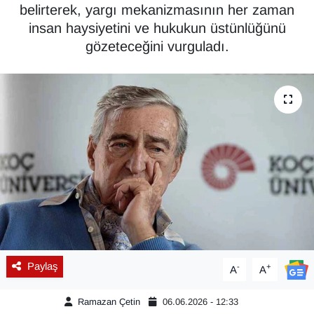
belirterek, yargı mekanizmasının her zaman
Diğer
insan haysiyetini ve hukukun üstünlüğünü
gözeteceğini vurguladı.
DÜNYA
EĞİTİM
EKONOMİ
Eleman
Emlak
En çok konuşulanlar
Paylaş
-
+
A
A
GENEL
Ramazan Çetin
06.06.2026 - 12:33
Güncel