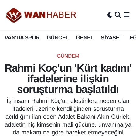
3.SAYFA
Van Nöbetçi Eczaneler
VAN'DA SPOR
GÜNCEL
GENEL
SİYASET
EĞ
ASAYİŞ
Van Hava Durumu
BİLİM VE TEKNOLOJİ
Van Namaz Vakitleri
GÜNDEM
Rahmi Koç'un 'Kürt kadını'
Biyografi
Van Trafik Yoğunluk Haritası
ifadelerine ilişkin
Bölge Haberleri
Süper Lig Puan Durumu ve Fikstür
soruşturma başlatıldı
ÇEVRE
Tüm Manşetler
İş insanı Rahmi Koç'un eleştirilere neden olan
ifadeleri üzerine kendiliğinden soruşturma
Deprem
Son Dakika Haberleri
açıldığını ilan eden Adalet Bakanı Akın Gürlek,
adaletin hiç kimsenin mali gücüne, unvanına ya
Dernekler, Odalar
Haber Arşivi
da makamına göre hareket etmeyeceğini