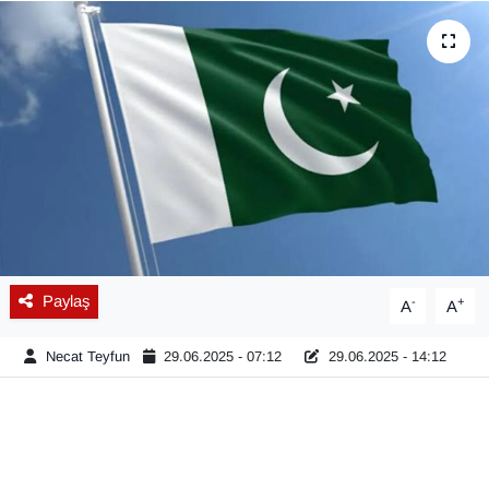
Diğer
DÜNYA
EĞİTİM
EKONOMİ
Eleman
Paylaş
-
+
A
A
Emlak
Necat Teyfun
29.06.2025 - 07:12
29.06.2025 - 14:12
En çok konuşulanlar
GENEL
Güncel