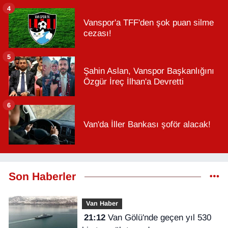
4
Vanspor'a TFF'den şok puan silme
cezası!
5
Şahin Aslan, Vanspor Başkanlığını
Özgür İreç İlhan'a Devretti
6
Van'da İller Bankası şoför alacak!
Son Haberler
Van Haber
21:12
Van Gölü'nde geçen yıl 530