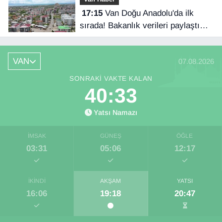
17:15
Van Doğu Anadolu'da ilk
sırada! Bakanlık verileri paylaştı…
VAN
07.08.2026
SONRAKI VAKTE KALAN
40:33
Yatsı Namazı
İMSAK
GÜNEŞ
ÖĞLE
03:31
05:06
12:17
İKINDI
AKŞAM
YATSI
16:06
19:18
20:47