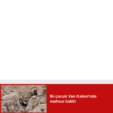
KURDÎ
MAGAZİN
MEDYA
ONE EKONOMİ
POLİTİKA
Resmi İlanlar
RÖPORTAJ
SAĞLIK
İki çocuk Van Kalesi'nde
mahsur kaldı!
Seri İlan