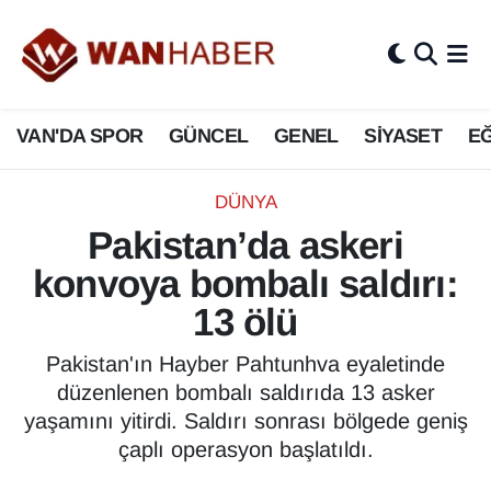
3.SAYFA
Van Nöbetçi Eczaneler
VAN'DA SPOR
GÜNCEL
GENEL
SİYASET
EĞ
ASAYİŞ
Van Hava Durumu
BİLİM VE TEKNOLOJİ
Van Namaz Vakitleri
DÜNYA
Pakistan’da askeri
Biyografi
Van Trafik Yoğunluk Haritası
konvoya bombalı saldırı:
Bölge Haberleri
Süper Lig Puan Durumu ve Fikstür
13 ölü
ÇEVRE
Tüm Manşetler
Pakistan'ın Hayber Pahtunhva eyaletinde
düzenlenen bombalı saldırıda 13 asker
Deprem
Son Dakika Haberleri
yaşamını yitirdi. Saldırı sonrası bölgede geniş
çaplı operasyon başlatıldı.
Dernekler, Odalar
Haber Arşivi