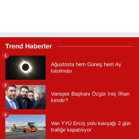
Trend Haberler
1
Ağustosta hem Güneş hem Ay
tutulması
2
Vanspor Başkanı Özgür İreç İlhan
kimdir?
3
Van YYÜ Erciş yolu kavşağı 2 gün
trafiğe kapatılıyor