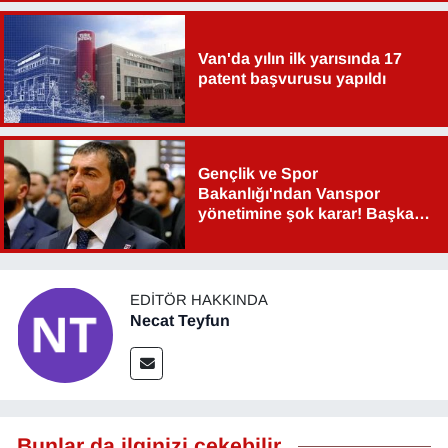
Sinema - TV
Van'da yılın ilk yarısında 17
SİYASET
patent başvurusu yapıldı
SPOR
TEBRİK
Gençlik ve Spor
Bakanlığı'ndan Vanspor
yönetimine şok karar! Başkan
TEKNOLOJİ
Şahin Aslan görevden alındı!
Turizm
EDITÖR HAKKINDA
Necat Teyfun
VAN'DA SPOR
Vasıta
YAŞAM
Bunlar da ilginizi çekebilir