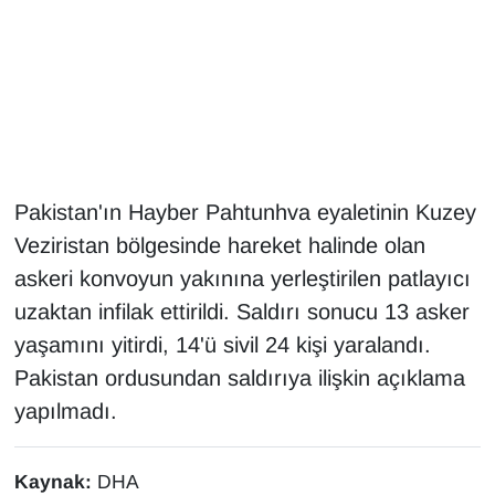
Gündem
Haber
HABERDE İNSAN
Pakistan'ın Hayber Pahtunhva eyaletinin Kuzey
İngilizce
Veziristan bölgesinde hareket halinde olan
Kadın
askeri konvoyun yakınına yerleştirilen patlayıcı
uzaktan infilak ettirildi. Saldırı sonucu 13 asker
Kamu Alımları
yaşamını yitirdi, 14'ü sivil 24 kişi yaralandı.
Pakistan ordusundan saldırıya ilişkin açıklama
Kim Kimdir?
yapılmadı.
Kültür & Sanat
Kaynak:
DHA