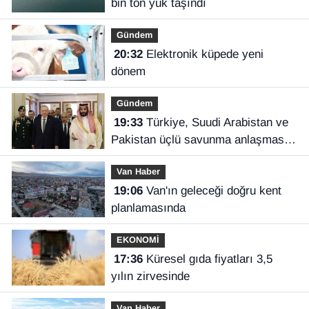
bin ton yük taşındı
Gündem
20:32
Elektronik küpede yeni
dönem
Gündem
19:33
Türkiye, Suudi Arabistan ve
Pakistan üçlü savunma anlaşması
imzaladı
Van Haber
19:06
Van'ın geleceği doğru kent
planlamasında
EKONOMİ
17:36
Küresel gıda fiyatları 3,5
yılın zirvesinde
Van Haber