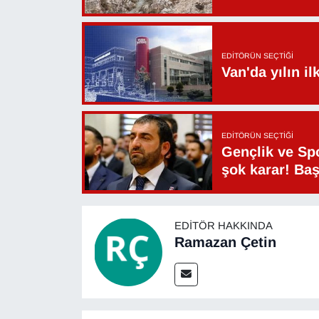
YEREL
EDITÖRÜN SEÇTIĞI
Van'da yılın i
EDITÖRÜN SEÇTIĞI
Gençlik ve Sp
şok karar! Ba
EDITÖR HAKKINDA
Ramazan Çetin