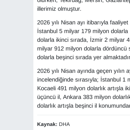
olurken; Tekirdağ, Mersin, Gaziante
KURDÎ
illerimiz olmuştur.
MAGAZİN
2026 yılı Nisan ayı itibarıyla faaliyet 
İstanbul 5 milyar 179 milyon dolarla 
MEDYA
dolarla ikinci sırada, İzmir 2 milyar
ONE EKONOMİ
milyar 912 milyon dolarla dördüncü 
dolarla beşinci sırada yer almaktadır
POLİTİKA
2026 yılı Nisan ayında geçen yılın a
Resmi İlanlar
incelendiğinde sırasıyla; İstanbul 1 mi
Kocaeli 491 milyon dolarlık artışla iki
RÖPORTAJ
üçüncü il, Ankara 383 milyon dolarlı
dolarlık artışla beşinci il konumundadı
SAĞLIK
Seri İlan
Kaynak:
DHA