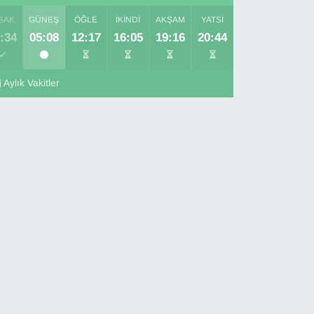
SAK
GÜNEŞ
ÖĞLE
İKINDI
AKŞAM
YATSI
:34
05:08
12:17
16:05
19:16
20:44
Aylık Vakitler