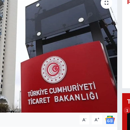
1
-
+
A
A