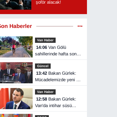
şoför alacak!
Son Haberler
Van Haber
14:06
Van Gölü
sahillerinde hafta sonu
yoğunluğu
Güncel
13:42
Bakan Gürlek:
Mücadelemizde yeni bir
boyuta geçeceğiz
Van Haber
12:58
Bakan Gürlek:
Van'da intihar süsü
verilen olay aydınlatıldı