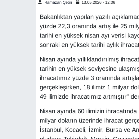
Ramazan Çetin
13.05.2026 - 12:06
Gündem
Bakanlıktan yapılan yazılı açıklamad
yüzde 22,3 oranında artış ile 25 mil
Haber
tarihi en yüksek nisan ayı verisi kay
sonraki en yüksek tarihi aylık ihracat
HABERDE İNSAN
Nisan ayında yıllıklandırılmış ihraca
İngilizce
tarihin en yüksek seviyesine ulaşmı
ihracatımız yüzde 3 oranında artışla
Kadın
gerçekleşirken, 18 ilimiz 1 milyar do
Kamu Alımları
49 ilimizde ihracatımız artmıştır" den
Kim Kimdir?
Nisan ayında 60 ilimizin ihracatında ar
milyar doların üzerinde ihracat gerçe
Kültür & Sanat
İstanbul, Kocaeli, İzmir, Bursa ve Ank