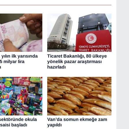
yılın ilk yarısında
Ticaret Bakanlığı, 80 ülkeye
5 milyar lira
yönelik pazar araştırması
n
hazırladı
 sektöründe okula
Van’da somun ekmeğe zam
aisi başladı
yapıldı