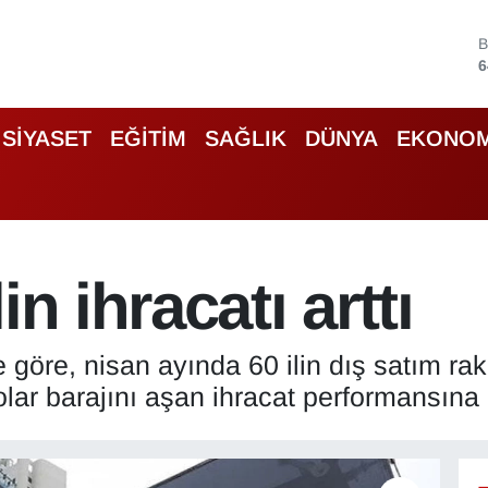
B
6
4
5
SİYASET
EĞİTİM
SAĞLIK
DÜNYA
EKONOM
6
6
B
1
n ihracatı arttı
ne göre, nisan ayında 60 ilin dış satım r
olar barajını aşan ihracat performansına 