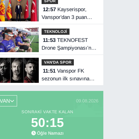
SPOR
12:57
Kayserispor,
Vanspor'dan 3 puan
istiyor
TEKNOLOJİ
11:53
TEKNOFEST
Drone Şampiyonası’nda
ilk etap Şırnak’ta
VAN'DA SPOR
başladı
11:51
Vanspor FK
sezonun ilk sınavına
çıkıyor
VAN
09.08.2026
SONRAKI VAKTE KALAN
50:14
Öğle Namazı