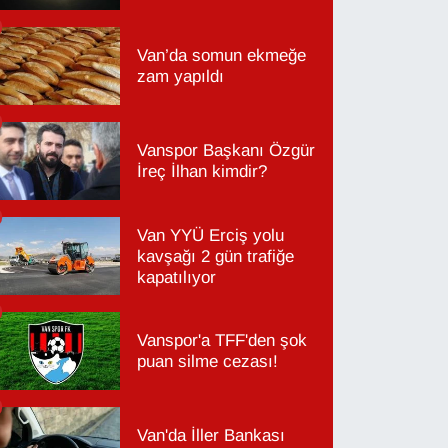
Van’da somun ekmeğe
zam yapıldı
Vanspor Başkanı Özgür
İreç İlhan kimdir?
Van YYÜ Erciş yolu
kavşağı 2 gün trafiğe
kapatılıyor
Vanspor'a TFF'den şok
puan silme cezası!
Van'da İller Bankası