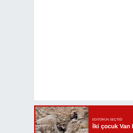
Sinema - TV
SİYASET
SPOR
TEBRİK
TEKNOLOJİ
Turizm
VAN'DA SPOR
Vasıta
EDITÖRÜN SEÇTIĞI
İki çocuk Van 
YAŞAM