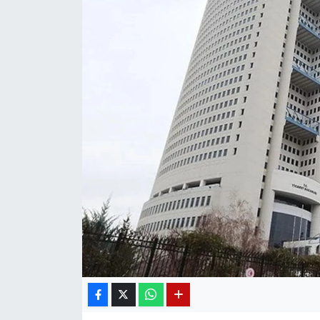
Diğer
DÜNYA
EĞİTİM
EKONOMİ
Eleman
Emlak
En çok konuşulanlar
GENEL
Güncel