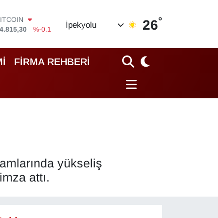
ITCOIN
4.815,30
%-0.1
°
26
DOLAR
İpekyolu
7,7436
%0.18
EURO
5,2510
%0.32
İ
FİRMA REHBERİ
STERLİN
4,4811
%0.38
GRAM ALTIN
660.55
%0
İST100
3.779
%-14
akamlarında yükseliş
imza attı.