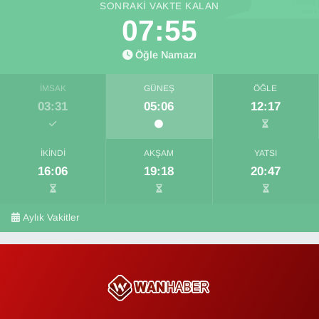
SONRAKI VAKTE KALAN
07:54
Öğle Namazı
İMSAK
GÜNEŞ
ÖĞLE
03:31
05:06
12:17
İKINDI
AKŞAM
YATSI
16:06
19:18
20:47
Aylık Vakitler