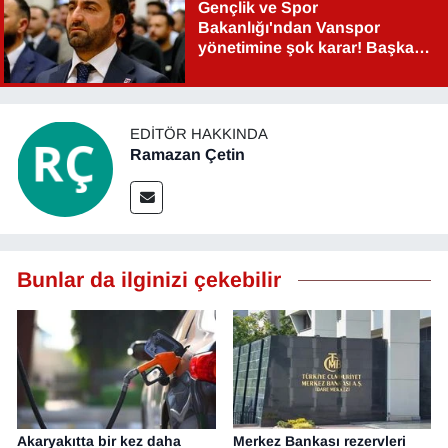
Gençlik ve Spor
YEREL
Bakanlığı'ndan Vanspor
yönetimine şok karar! Başkan
Şahin Aslan görevden alındı!
EDITÖR HAKKINDA
Ramazan Çetin
Bunlar da ilginizi çekebilir
Akaryakıtta bir kez daha
Merkez Bankası rezervleri