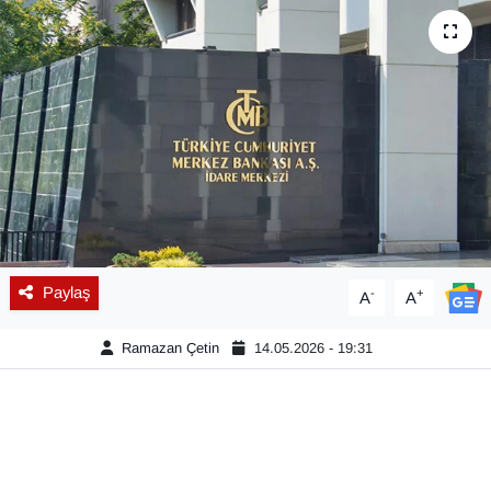
Diğer
DÜNYA
EĞİTİM
EKONOMİ
Eleman
Paylaş
-
+
A
A
Emlak
Ramazan Çetin
14.05.2026 - 19:31
En çok konuşulanlar
GENEL
Güncel