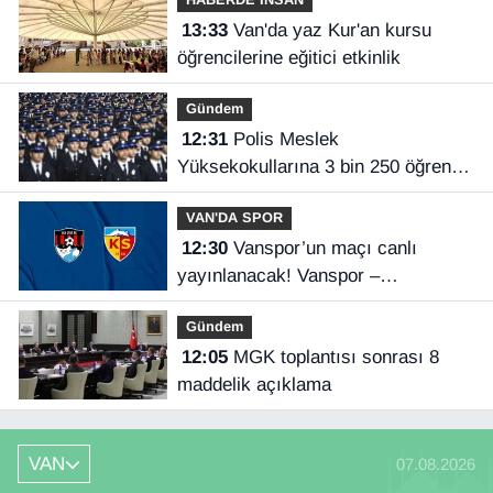
13:33
Van'da yaz Kur'an kursu
öğrencilerine eğitici etkinlik
Gündem
12:31
Polis Meslek
Yüksekokullarına 3 bin 250 öğrenci
alınacak
VAN'DA SPOR
12:30
Vanspor’un maçı canlı
yayınlanacak! Vanspor –
Kayserispor maçı hangi kanalda,
Gündem
saat kaçta?
12:05
MGK toplantısı sonrası 8
maddelik açıklama
VAN
07.08.2026