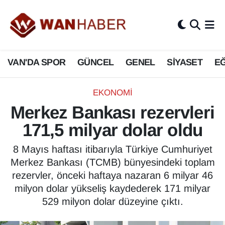
3.SAYFA
Van Nöbetçi Eczaneler
VAN'DA SPOR
GÜNCEL
GENEL
SİYASET
EĞ
ASAYİŞ
Van Hava Durumu
BİLİM VE TEKNOLOJİ
Van Namaz Vakitleri
EKONOMİ
Merkez Bankası rezervleri
Biyografi
Van Trafik Yoğunluk Haritası
171,5 milyar dolar oldu
Bölge Haberleri
Süper Lig Puan Durumu ve Fikstür
8 Mayıs haftası itibarıyla Türkiye Cumhuriyet
Merkez Bankası (TCMB) bünyesindeki toplam
ÇEVRE
Tüm Manşetler
rezervler, önceki haftaya nazaran 6 milyar 46
milyon dolar yükseliş kaydederek 171 milyar
Deprem
Son Dakika Haberleri
529 milyon dolar düzeyine çıktı.
Dernekler, Odalar
Haber Arşivi