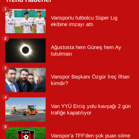
1
Vansporlu futbolcu Süper Lig
ekibine imzayı attı
2
Ağustosta hem Güneş hem Ay
tutulması
3
Vanspor Başkanı Özgür İreç İlhan
kimdir?
4
Van YYÜ Erciş yolu kavşağı 2 gün
trafiğe kapatılıyor
5
Vanspor'a TFF'den şok puan silme