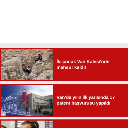
Sinema - TV
SİYASET
SPOR
TEBRİK
İki çocuk Van Kalesi'nde
TEKNOLOJİ
mahsur kaldı!
Turizm
VAN'DA SPOR
Van'da yılın ilk yarısında 17
patent başvurusu yapıldı
Vasıta
YAŞAM