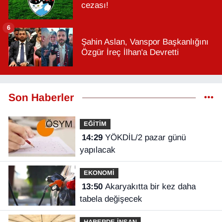
cezası!
6
Şahin Aslan, Vanspor Başkanlığını
Özgür İreç İlhan'a Devretti
Son Haberler
EĞİTİM
14:29
YÖKDİL/2 pazar günü
yapılacak
EKONOMİ
13:50
Akaryakıtta bir kez daha
tabela değişecek
HABERDE İNSAN