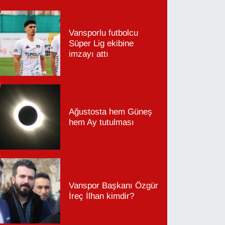
Vansporlu futbolcu
Süper Lig ekibine
imzayı attı
Ağustosta hem Güneş
hem Ay tutulması
Vanspor Başkanı Özgür
İreç İlhan kimdir?