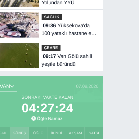
Yolundan YYÜ
kampüsüne ulaşım
SAĞLIK
sağlandı
09:36
Yüksekova'da
100 yataklı hastane ek
binası yükseliyor
ÇEVRE
09:17
Van Gölü sahili
yeşile büründü
VAN
07.08.2026
SONRAKI VAKTE KALAN
04:27:23
Öğle Namazı
SAK
GÜNEŞ
ÖĞLE
İKINDI
AKŞAM
YATSI