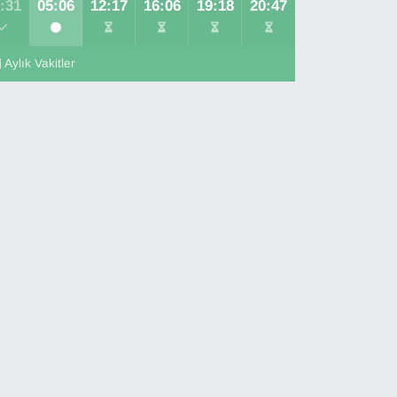
:31
05:06
12:17
16:06
19:18
20:47
Aylık Vakitler