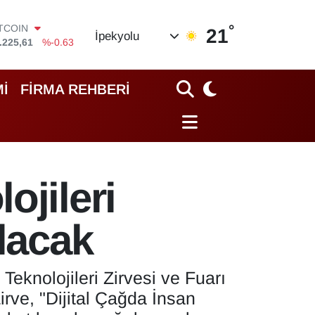
°
OLAR
21
İpekyolu
,7143
%0.16
URO
,0317
%-0.02
TERLİN
İ
FİRMA REHBERİ
,2463
%0.07
RAM ALTIN
10.40
%0.45
İST100
.799
%70
ITCOIN
ojileri
.225,61
%-0.63
ılacak
Teknolojileri Zirvesi ve Fuarı
irve, "Dijital Çağda İnsan