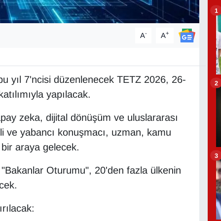
1
-
+
A
A
u yıl 7'ncisi düzenlenecek TETZ 2026, 26-
2
atılımıyla yapılacak.
apay zeka, dijital dönüşüm ve uluslararası
yerli ve yabancı konuşmacı, uzman, kamu
 bir araya gelecek.
3
 "Bakanlar Oturumu", 20'den fazla ülkenin
ecek.
rılacak: