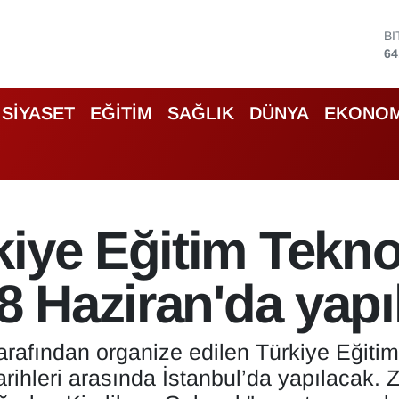
D
47
E
55
S
SİYASET
EĞİTİM
SAĞLIK
DÜNYA
EKONOM
64
G
65
B
13
B
iye Eğitim Teknol
64
28 Haziran'da yap
arafından organize edilen Türkiye Eğitim 
ihleri arasında İstanbul’da yapılacak. Z