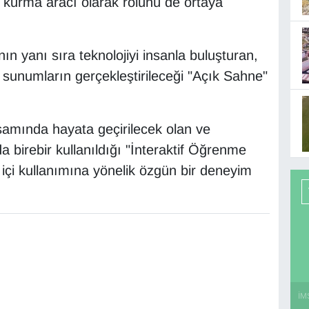
ağ kurma aracı olarak rolünü de ortaya
ın yanı sıra teknolojiyi insanla buluşturan,
sunumların gerçekleştirileceği "Açık Sahne"
psamında hayata geçirilecek olan ve
da birebir kullanıldığı "İnteraktif Öğrenme
ıf içi kullanımına yönelik özgün bir deneyim
İM