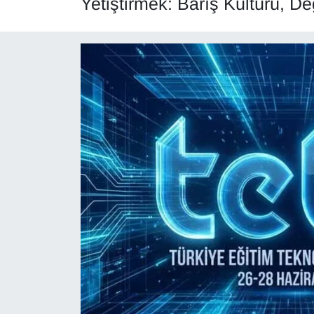
Yetiştirmek: Barış Kültürü, De
Diğer
DÜNYA
EĞİTİM
EKONOMİ
Eleman
Emlak
En çok konuşulanlar
GENEL
Güncel