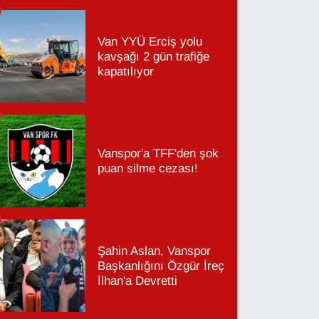
Van YYÜ Erciş yolu
kavşağı 2 gün trafiğe
kapatılıyor
Vanspor'a TFF'den şok
puan silme cezası!
Şahin Aslan, Vanspor
Başkanlığını Özgür İreç
İlhan'a Devretti