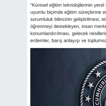
KURDÎ
"Küresel eğitim teknolojilerinin yerel
uyumlu biçimde eğitim süreçlerine en
MAGAZİN
sorumluluk bilincinin geliştirilmesi, 
MEDYA
öğrenmeyi destekleyen, insan merkezl
konumlandırılması, gelecek nesillerin
ONE EKONOMİ
erdemler, barış anlayışı ve toplumsal 
POLİTİKA
Resmi İlanlar
RÖPORTAJ
SAĞLIK
Seri İlan