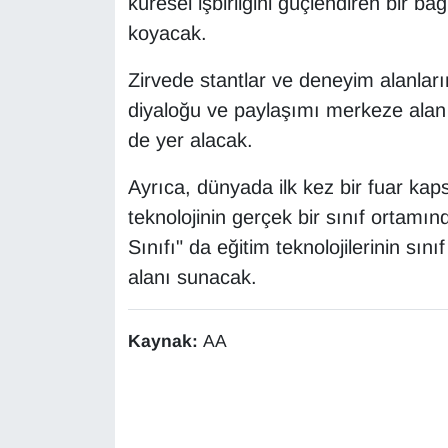
küresel işbirliğini güçlendiren bir b
YEREL
koyacak.
Zirvede stantlar ve deneyim alanların
diyaloğu ve paylaşımı merkeze alan 
de yer alacak.
Ayrıca, dünyada ilk kez bir fuar ka
teknolojinin gerçek bir sınıf ortamın
Sınıfı" da eğitim teknolojilerinin sın
alanı sunacak.
Kaynak:
AA