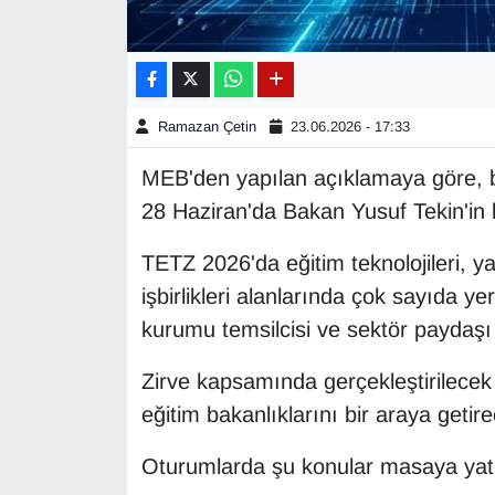
Gündem
Haber
Ramazan Çetin
23.06.2026 - 17:33
HABERDE İNSAN
MEB'den yapılan açıklamaya göre, b
28 Haziran'da Bakan Yusuf Tekin'in k
İngilizce
TETZ 2026'da eğitim teknolojileri, y
Kadın
işbirlikleri alanlarında çok sayıda 
kurumu temsilcisi ve sektör paydaşı
Kamu Alımları
Zirve kapsamında gerçekleştirilecek
Kim Kimdir?
eğitim bakanlıklarını bir araya getir
Kültür & Sanat
Oturumlarda şu konular masaya yatı