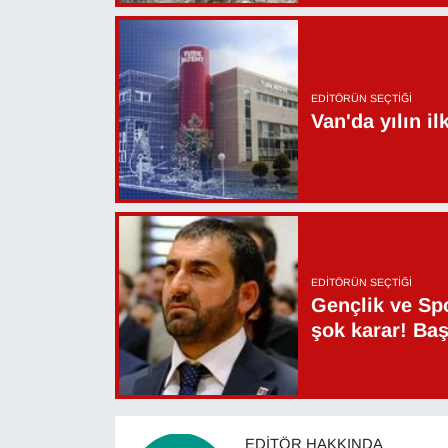
EDITÖRÜN SEÇTIĞI
Van'da yılın i
EDITÖRÜN SEÇTIĞI
Gençlik ve Sp
şok karar! Ba
EDITÖR HAKKINDA