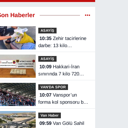
Son Haberler
ASAYİŞ
10:35
Zehir tacirlerine
darbe: 13 kilo
metamfetamin ele
ASAYİŞ
geçirildi
10:09
Hakkari-İran
sınırında 7 kilo 720
gram eroin ele geçirildi
VAN'DA SPOR
10:07
Vanspor’un
forma kol sponsoru belli
oldu
Van Haber
09:59
Van Gölü Sahil