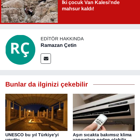
İki çocuk Van Kalesi'nde
mahsur kaldı!
EDITÖR HAKKINDA
Ramazan Çetin
Bunlar da ilginizi çekebilir
UNESCO bu yıl Türkiye'yi
Aşırı sıcakta bakımsız klima
unuttu
yangınlara neden olabilir