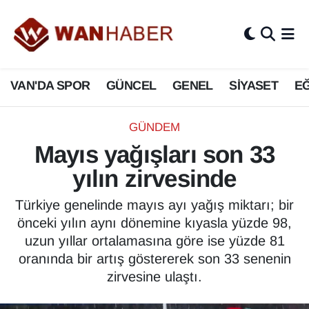
3.SAYFA
Van Nöbetçi Eczaneler
VAN'DA SPOR
GÜNCEL
GENEL
SİYASET
EĞ
ASAYİŞ
Van Hava Durumu
BİLİM VE TEKNOLOJİ
Van Namaz Vakitleri
GÜNDEM
Mayıs yağışları son 33
Biyografi
Van Trafik Yoğunluk Haritası
yılın zirvesinde
Bölge Haberleri
Süper Lig Puan Durumu ve Fikstür
Türkiye genelinde mayıs ayı yağış miktarı; bir
önceki yılın aynı dönemine kıyasla yüzde 98,
ÇEVRE
Tüm Manşetler
uzun yıllar ortalamasına göre ise yüzde 81
oranında bir artış göstererek son 33 senenin
Deprem
Son Dakika Haberleri
zirvesine ulaştı.
Dernekler, Odalar
Haber Arşivi