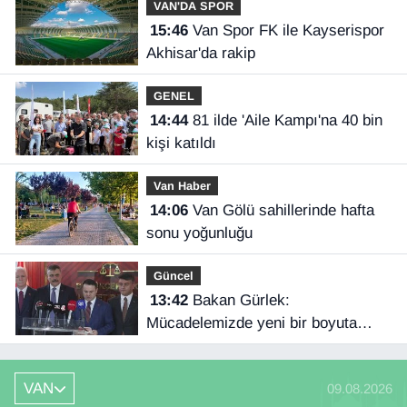
VAN'DA SPOR
15:46
Van Spor FK ile Kayserispor
Akhisar'da rakip
GENEL
14:44
81 ilde 'Aile Kampı'na 40 bin
kişi katıldı
Van Haber
14:06
Van Gölü sahillerinde hafta
sonu yoğunluğu
Güncel
13:42
Bakan Gürlek:
Mücadelemizde yeni bir boyuta
geçeceğiz
VAN
09.08.2026