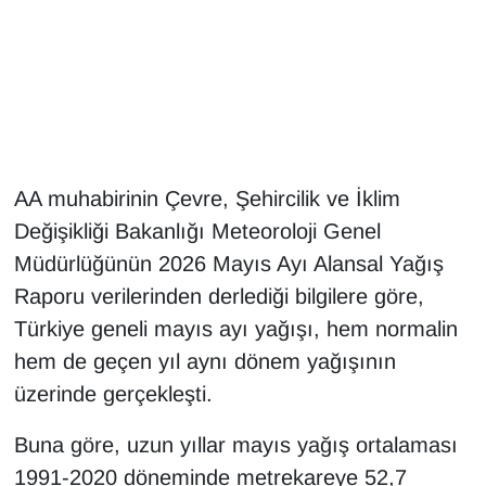
Gündem
Haber
HABERDE İNSAN
AA muhabirinin Çevre, Şehircilik ve İklim
İngilizce
Değişikliği Bakanlığı Meteoroloji Genel
Müdürlüğünün 2026 Mayıs Ayı Alansal Yağış
Kadın
Raporu verilerinden derlediği bilgilere göre,
Kamu Alımları
Türkiye geneli mayıs ayı yağışı, hem normalin
hem de geçen yıl aynı dönem yağışının
Kim Kimdir?
üzerinde gerçekleşti.
Kültür & Sanat
Buna göre, uzun yıllar mayıs yağış ortalaması
1991-2020 döneminde metrekareye 52,7