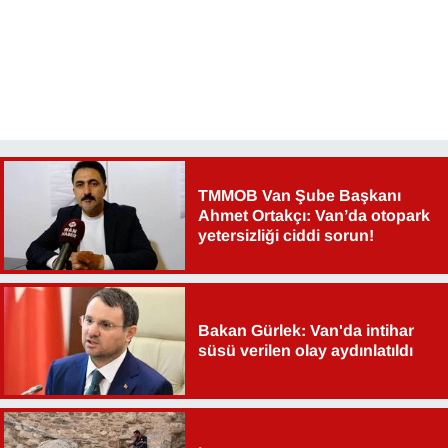
TMMOB Van Şube Başkanı
Ahmet Ortakçı: Van’da otopark
yetersizliği ciddi sorun!
Bakan Gürlek: Van'da intihar
süsü verilen olay aydınlatıldı