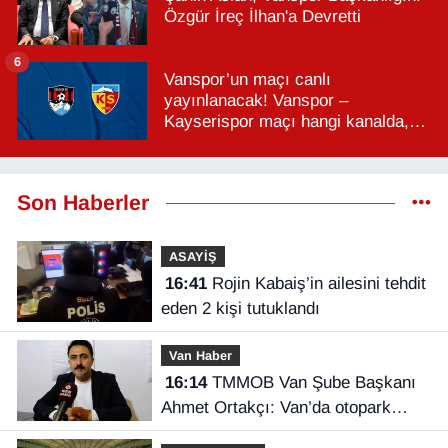
Özgür İreç İlhan'a Devretti
6
Vanspor’un maçı canlı
yayınlanacak! Vanspor –
Kayserispor maçı hangi kanalda,
saat kaçta?
Son Haberler
ASAYİŞ
16:41
Rojin Kabaiş’in ailesini tehdit
eden 2 kişi tutuklandı
Van Haber
16:14
TMMOB Van Şube Başkanı
Ahmet Ortakçı: Van’da otopark
yetersizliği ciddi sorun!