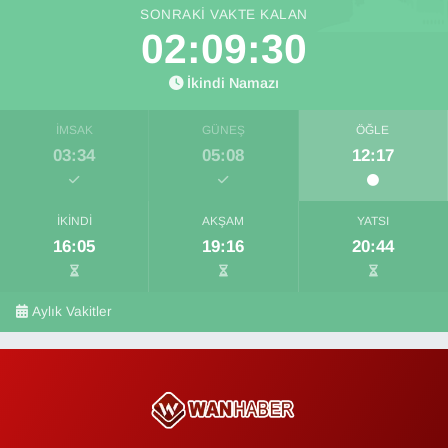
SONRAKI VAKTE KALAN
02:09:29
İkindi Namazı
İMSAK
GÜNEŞ
ÖĞLE
03:34
05:08
12:17
İKINDI
AKŞAM
YATSI
16:05
19:16
20:44
Aylık Vakitler