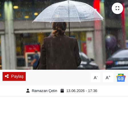
Diğer
DÜNYA
EĞİTİM
EKONOMİ
Eleman
Paylaş
-
+
A
A
Emlak
Ramazan Çetin
13.06.2026 - 17:36
En çok konuşulanlar
GENEL
Güncel