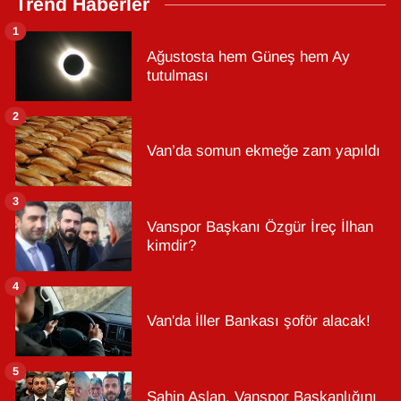
Trend Haberler
1
Ağustosta hem Güneş hem Ay
tutulması
2
Van’da somun ekmeğe zam yapıldı
3
Vanspor Başkanı Özgür İreç İlhan
kimdir?
4
Van'da İller Bankası şoför alacak!
5
Şahin Aslan, Vanspor Başkanlığını