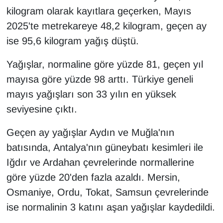
KURDÎ
kilogram olarak kayıtlara geçerken, Mayıs
2025'te metrekareye 48,2 kilogram, geçen ay
MAGAZİN
ise 95,6 kilogram yağış düştü.
MEDYA
Yağışlar, normaline göre yüzde 81, geçen yıl
mayısa göre yüzde 98 arttı. Türkiye geneli
ONE EKONOMİ
mayıs yağışları son 33 yılın en yüksek
POLİTİKA
seviyesine çıktı.
Resmi İlanlar
Geçen ay yağışlar Aydın ve Muğla'nın
batısında, Antalya'nın güneybatı kesimleri ile
RÖPORTAJ
Iğdır ve Ardahan çevrelerinde normallerine
göre yüzde 20'den fazla azaldı. Mersin,
SAĞLIK
Osmaniye, Ordu, Tokat, Samsun çevrelerinde
Seri İlan
ise normalinin 3 katını aşan yağışlar kaydedildi.