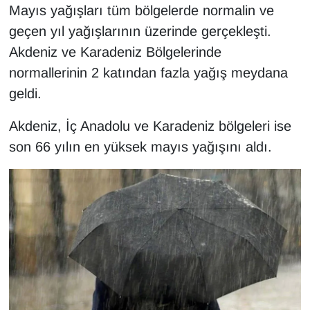
Mayıs yağışları tüm bölgelerde normalin ve
Sinema - TV
geçen yıl yağışlarının üzerinde gerçekleşti.
SİYASET
Akdeniz ve Karadeniz Bölgelerinde
normallerinin 2 katından fazla yağış meydana
SPOR
geldi.
TEBRİK
Akdeniz, İç Anadolu ve Karadeniz bölgeleri ise
son 66 yılın en yüksek mayıs yağışını aldı.
TEKNOLOJİ
Turizm
VAN'DA SPOR
Vasıta
YAŞAM