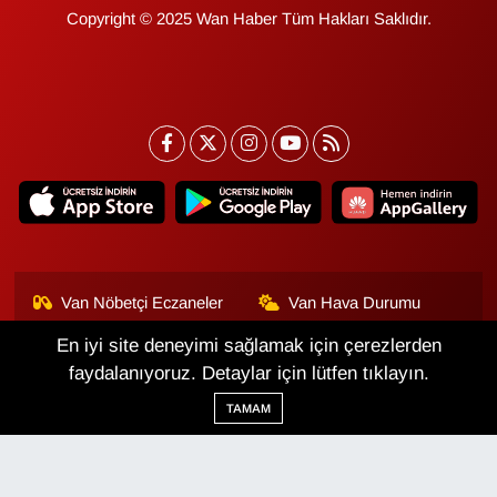
Copyright © 2025 Wan Haber Tüm Hakları Saklıdır.
Van Nöbetçi Eczaneler
Van Hava Durumu
En iyi site deneyimi sağlamak için çerezlerden
Van Namaz Vakitleri
Van Trafik Yoğunluk
Haritası
faydalanıyoruz. Detaylar için lütfen tıklayın.
TAMAM
Puan Durumu ve Fikstür
Tüm Manşetler
Son Dakika Haberleri
Haber Arşivi