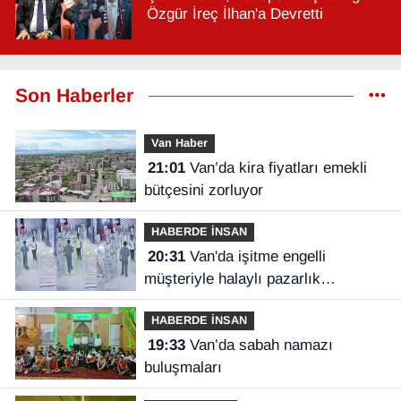
Özgür İreç İlhan'a Devretti
Son Haberler
Van Haber
21:01
Van’da kira fiyatları emekli
bütçesini zorluyor
HABERDE İNSAN
20:31
Van'da işitme engelli
müşteriyle halaylı pazarlık
gülümsetti
HABERDE İNSAN
19:33
Van’da sabah namazı
buluşmaları