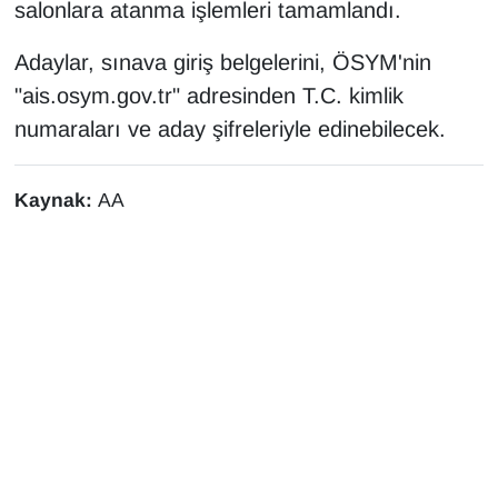
KURDÎ
salonlara atanma işlemleri tamamlandı.
Adaylar, sınava giriş belgelerini, ÖSYM'nin
MAGAZİN
"ais.osym.gov.tr" adresinden T.C. kimlik
MEDYA
numaraları ve aday şifreleriyle edinebilecek.
ONE EKONOMİ
Kaynak:
AA
POLİTİKA
Resmi İlanlar
RÖPORTAJ
SAĞLIK
Seri İlan