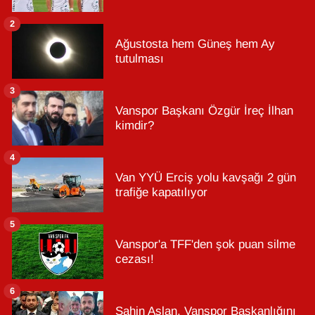
2
Ağustosta hem Güneş hem Ay
tutulması
3
Vanspor Başkanı Özgür İreç İlhan
kimdir?
4
Van YYÜ Erciş yolu kavşağı 2 gün
trafiğe kapatılıyor
5
Vanspor'a TFF'den şok puan silme
cezası!
6
Şahin Aslan, Vanspor Başkanlığını