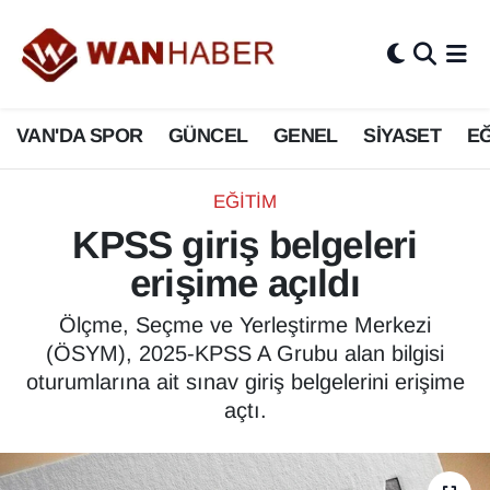
3.SAYFA
Van Nöbetçi Eczaneler
VAN'DA SPOR
GÜNCEL
GENEL
SİYASET
EĞ
ASAYİŞ
Van Hava Durumu
BİLİM VE TEKNOLOJİ
Van Namaz Vakitleri
EĞİTİM
KPSS giriş belgeleri
Biyografi
Van Trafik Yoğunluk Haritası
erişime açıldı
Bölge Haberleri
Süper Lig Puan Durumu ve Fikstür
Ölçme, Seçme ve Yerleştirme Merkezi
(ÖSYM), 2025-KPSS A Grubu alan bilgisi
ÇEVRE
Tüm Manşetler
oturumlarına ait sınav giriş belgelerini erişime
açtı.
Deprem
Son Dakika Haberleri
Dernekler, Odalar
Haber Arşivi