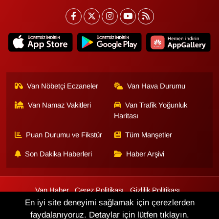
Van Nöbetçi Eczaneler
Van Hava Durumu
Van Namaz Vakitleri
Van Trafik Yoğunluk
Haritası
Puan Durumu ve Fikstür
Tüm Manşetler
Son Dakika Haberleri
Haber Arşivi
Van Haber
Çerez Politikası
Gizlilik Politikası
Üyelik Sözleşmesi
Veri Politikası
Künye
İletişim
En iyi site deneyimi sağlamak için çerezlerden
faydalanıyoruz. Detaylar için lütfen tıklayın.