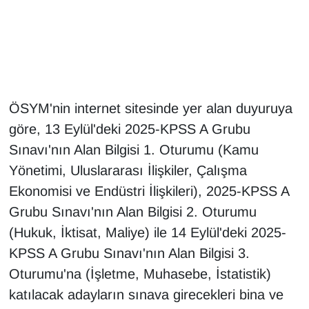
Gündem
Haber
HABERDE İNSAN
ÖSYM'nin internet sitesinde yer alan duyuruya
göre, 13 Eylül'deki 2025-KPSS A Grubu
İngilizce
Sınavı'nın Alan Bilgisi 1. Oturumu (Kamu
Yönetimi, Uluslararası İlişkiler, Çalışma
Kadın
Ekonomisi ve Endüstri İlişkileri), 2025-KPSS A
Kamu Alımları
Grubu Sınavı'nın Alan Bilgisi 2. Oturumu
(Hukuk, İktisat, Maliye) ile 14 Eylül'deki 2025-
Kim Kimdir?
KPSS A Grubu Sınavı'nın Alan Bilgisi 3.
Oturumu'na (İşletme, Muhasebe, İstatistik)
Kültür & Sanat
katılacak adayların sınava girecekleri bina ve