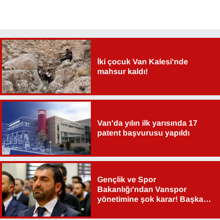
Sinema - TV
SİYASET
SPOR
İki çocuk Van Kalesi'nde
mahsur kaldı!
TEBRİK
TEKNOLOJİ
Van'da yılın ilk yarısında 17
patent başvurusu yapıldı
Turizm
VAN'DA SPOR
Gençlik ve Spor
Vasıta
Bakanlığı'ndan Vanspor
yönetimine şok karar! Başkan
YAŞAM
Şahin Aslan görevden alındı!