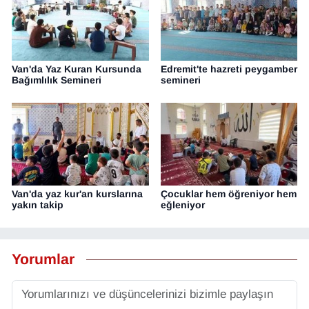
Van'da Yaz Kuran Kursunda
Edremit'te hazreti peygamber
Bağımlılık Semineri
semineri
Van'da yaz kur'an kurslarına
Çocuklar hem öğreniyor hem
yakın takip
eğleniyor
Yorumlar