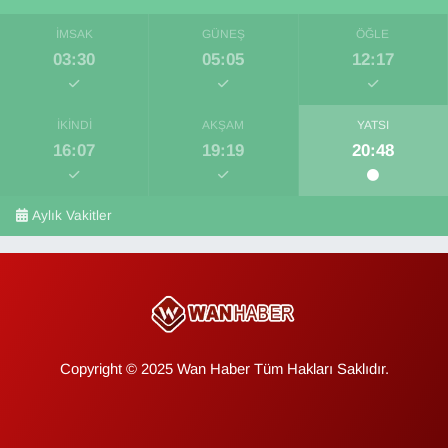
İMSAK
GÜNEŞ
ÖĞLE
03:30
05:05
12:17
İKINDI
AKŞAM
YATSI
16:07
19:19
20:48
Aylık Vakitler
Copyright © 2025 Wan Haber Tüm Hakları Saklıdır.