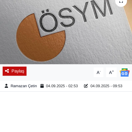
Diğer
DÜNYA
EĞİTİM
EKONOMİ
Eleman
Paylaş
-
+
A
A
Emlak
Ramazan Çetin
04.09.2025 - 02:53
04.09.2025 - 09:53
En çok konuşulanlar
GENEL
Güncel