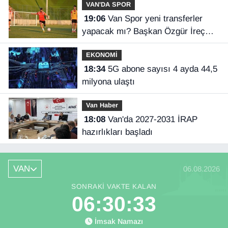
VAN'DA SPOR
19:06
Van Spor yeni transferler
yapacak mı? Başkan Özgür İreç
İlhan açıkladı
EKONOMİ
18:34
5G abone sayısı 4 ayda 44,5
milyona ulaştı
Van Haber
18:08
Van'da 2027-2031 İRAP
hazırlıkları başladı
VAN
06.08.2026
SONRAKI VAKTE KALAN
06:30:33
İmsak Namazı